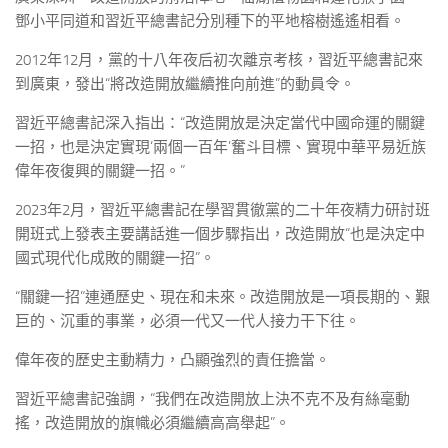
鄧小平同道和習近平總書記分別種下的平地榕樹遙遙相看。
2012年12月，黨的十八年夜后初次離京考核，習近平總書記來
到廣東，發出“將改造開放繼續推向前進”的動員令。
習近平總書記深入指出：“改造開放是決定當代中國命運的關鍵
一招，也是決定實現‘兩個一百年’奮斗目標、實現中華平易近族
偉年夜復興的關鍵一招。”
2023年2月，習近平總書記在學習貫徹黨的二十年夜精力研討班
開班式上發表主要講話進一個步驟指出，改造開放“也是決定中
國式現代化成敗的關鍵一招”。
“關鍵一招”連通歷史、現在和未來。改造開放是一項長期的、艱
巨的、沉重的事業，必須一代又一代人接力干下往。
偉年夜的歷史主動精力，凸顯強烈的責任擔當。
習近平總書記強調，“我們在改造開放上決不克不及有絲毫動
搖，改造開放的旗幟必須繼續高高舉起”。