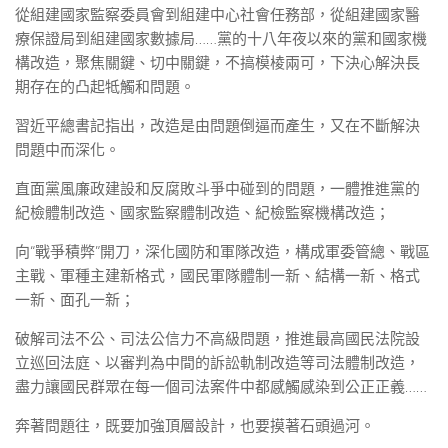
從組建國家監察委員會到組建中心社會任務部，從組建國家醫
療保證局到組建國家數據局……黨的十八年夜以來的黨和國家機
構改造，聚焦關鍵、切中關鍵，不搞模棱兩可，下決心解決長
期存在的凸起牴觸和問題。
習近平總書記指出，改造是由問題倒逼而產生，又在不斷解決
問題中而深化。
直面黨風廉政建設和反腐敗斗爭中碰到的問題，一體推進黨的
紀檢體制改造、國家監察體制改造、紀檢監察機構改造；
向“戰爭積弊”開刀，深化國防和軍隊改造，構成軍委管總、戰區
主戰、軍種主建新格式，國民軍隊體制一新、結構一新、格式
一新、面孔一新；
破解司法不公、司法公信力不高級問題，推進最高國民法院設
立巡回法庭、以審判為中間的訴訟軌制改造等司法體制改造，
盡力讓國民群眾在每一個司法案件中都感觸感染到公正正義……
奔著問題往，既要加強頂層設計，也要摸著石頭過河。