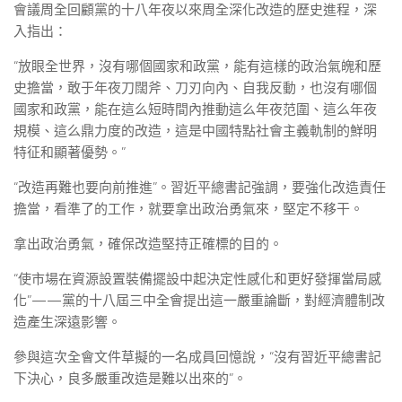
會議周全回顧黨的十八年夜以來周全深化改造的歷史進程，深
入指出：
“放眼全世界，沒有哪個國家和政黨，能有這樣的政治氣魄和歷
史擔當，敢于年夜刀闊斧、刀刃向內、自我反動，也沒有哪個
國家和政黨，能在這么短時間內推動這么年夜范圍、這么年夜
規模、這么鼎力度的改造，這是中國特點社會主義軌制的鮮明
特征和顯著優勢。”
“改造再難也要向前推進”。習近平總書記強調，要強化改造責任
擔當，看準了的工作，就要拿出政治勇氣來，堅定不移干。
拿出政治勇氣，確保改造堅持正確標的目的。
“使市場在資源設置裝備擺設中起決定性感化和更好發揮當局感
化”——黨的十八屆三中全會提出這一嚴重論斷，對經濟體制改
造產生深遠影響。
參與這次全會文件草擬的一名成員回憶說，“沒有習近平總書記
下決心，良多嚴重改造是難以出來的”。