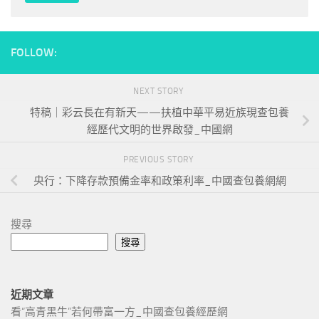
FOLLOW:
NEXT STORY
特稿｜彩云長在有新天——扶植中華平易近族現查包養
經歷代文明的世界啟發_中國網
PREVIOUS STORY
央行：下降存款預備金率和政策利率_中國查包養網網
搜尋
搜尋
近期文章
看“高青黑牛”若何帶富一方_中國查包養經歷網