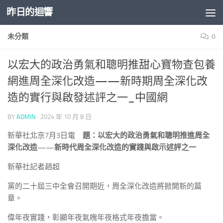
昨日的迴響
Skip to content
未分類
0
以宏大的政治勇氣和聰明推甜心寶物查包養
網進周全深化改造——新時期周全深化改
造的實行與啟發述評之一_中國網
BY
ADMIN
·
2024 年 10 月 8 日
新華社北京7月3日電
題：以宏大的政治勇氣和聰明推進周全
深化改造——新時代周全深化改造的實踐與啟示述評之一
新華社記者趙超
黨的二十屆三中全會召開期近，周全深化改造將掀開新的篇
章。
偉年夜實踐，彰顯年夜氣魄年夜格式年夜擔當。