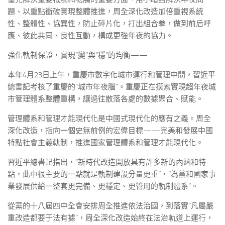
題、以重點衝破實現整體推進，周全深化改造加倍重視系統
性、整體性、協異性，防止碎片化，打出組合拳，做到前后呼
應、彼此共同、良性互動，構成更強年夜的協力。
強化軌制保證，實現“變”與“穩”的均衡——
本年4月23日上午，重慶市數字化城市運行和管理中間，習近平
總書記考核了重慶的“城市年夜腦”。重慶正在摸索實現超年夜城
市管理體系整體重構，讓過往散落各處的數據聚合、賦能。
管理體系和管理才能現代化是中國式現代化的應有之義。周全
深化改造，指向一個史無前例的宏偉目標——完美和發展中國
特點社會主義軌制，推進國家管理體系和管理才能現代化。
習近平總書記指出，“新時代改造開放具有許多新的內涵和特
點，此中很主要的一點就是軌制建設分量更重”，“為黨和國家事
業發展供給一整套更完備、更穩定、更管用的軌制體系”。
從黨的十八屆四中全會安排周全推進依法治國，到落實“凡屬嚴
重改造都要于法有據”，周全深化改造始終在法治軌道上運行，