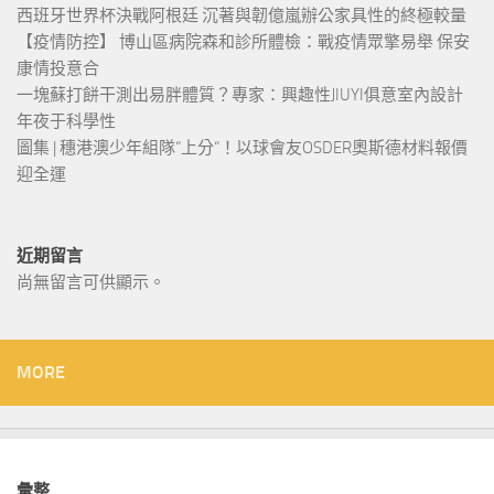
西班牙世界杯決戰阿根廷 沉著與韌億嵐辦公家具性的終極較量
【疫情防控】 博山區病院森和診所體檢：戰疫情眾擎易舉 保安
康情投意合
一塊蘇打餅干測出易胖體質？專家：興趣性JIUYI俱意室內設計
年夜于科學性
圖集 | 穗港澳少年組隊“上分“！以球會友OSDER奧斯德材料報價
迎全運
近期留言
尚無留言可供顯示。
MORE
彙整