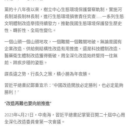
黨的十八年夜以來，樹立中心生態環境保護督察軌制，實施河
長制湖長制林長制，進行生態環境損害責任究查……一系列生態
文明體制改造舉措持續發力，推動我國生態環境保護發生歷史
性、轉折性、全局性變化。
一個山頭一個山頭地攻，一個難關一個難關地破。無論是國有
企業改造、供給側結構性改造有用推進，還是科技體制改造、
醫藥衛生體制改造獲得衝破，周全深化改造始終堅持一往無
前、蹄疾步穩的姿態。
謀長遠之勢，行長久之策，積小勝為年夜勝。
習近平總書記鄭重宣示：“中國改造開放必定勝利，也必定能夠
勝利！”
“改造再難也要向前推進”
2023年4月21日，中南海，習近平總書記掌管召開二十屆中心周
全深化改造委員會第一次會議。