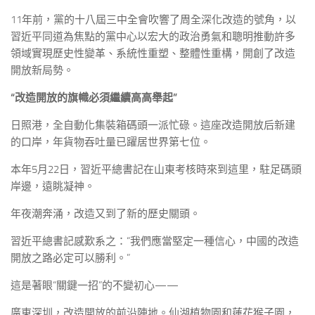
11年前，黨的十八屆三中全會吹響了周全深化改造的號角，以
習近平同道為焦點的黨中心以宏大的政治勇氣和聰明推動許多
領域實現歷史性變革、系統性重塑、整體性重構，開創了改造
開放新局勢。
“改造開放的旗幟必須繼續高高舉起”
日照港，全自動化集裝箱碼頭一派忙碌。這座改造開放后新建
的口岸，年貨物吞吐量已躍居世界第七位。
本年5月22日，習近平總書記在山東考核時來到這里，駐足碼頭
岸邊，遠眺凝神。
年夜潮奔涌，改造又到了新的歷史關頭。
習近平總書記感歎系之：“我們應當堅定一種信心，中國的改造
開放之路必定可以勝利。”
這是著眼“關鍵一招”的不變初心——
廣東深圳，改造開放的前沿陣地。仙湖植物園和蓮花猴子園，