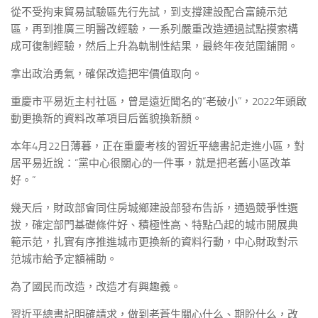
從不受拘束貿易試驗區先行先試，到支撐建設配合富饒示范
區，再到推廣三明醫改經驗，一系列嚴重改造通過試點摸索構
成可復制經驗，然后上升為軌制性結果，最終年夜范圍鋪開。
拿出政治勇氣，確保改造把牢價值取向。
重慶市平易近主村社區，曾是遠近聞名的“老破小”，2022年頭啟
動更換新的資料改革項目后舊貌換新顏。
本年4月22日薄暮，正在重慶考核的習近平總書記走進小區，對
居平易近說：“黨中心很關心的一件事，就是把老舊小區改革
好。”
幾天后，財政部會同住房城鄉建設部發布告訴，通過競爭性選
拔，確定部門基礎條件好、積極性高、特點凸起的城市開展典
範示范，扎實有序推進城市更換新的資料行動，中心財政對示
范城市給予定額補助。
為了國民而改造，改造才有興趣義。
習近平總書記明確請求，做到老蒼生關心什么、期盼什么，改