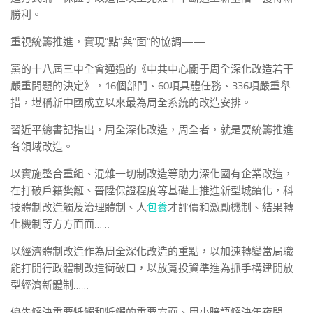
勝利。
重視統籌推進，實現“點”與“面”的協調——
黨的十八屆三中全會通過的《中共中心關于周全深化改造若干
嚴重問題的決定》，16個部門、60項具體任務、336項嚴重舉
措，堪稱新中國成立以來最為周全系統的改造安排。
習近平總書記指出，周全深化改造，周全者，就是要統籌推進
各領域改造。
以實施整合重組、混雜一切制改造等助力深化國有企業改造，
在打破戶籍樊籬、晉陞保證程度等基礎上推進新型城鎮化，科
技體制改造觸及治理體制、人
包養
才評價和激勵機制、結果轉
化機制等方方面面……
以經濟體制改造作為周全深化改造的重點，以加速轉變當局職
能打開行政體制改造衝破口，以放寬投資準進為抓手構建開放
型經濟新體制……
優先解決重要牴觸和牴觸的重要方面、用小暗語解決年夜問