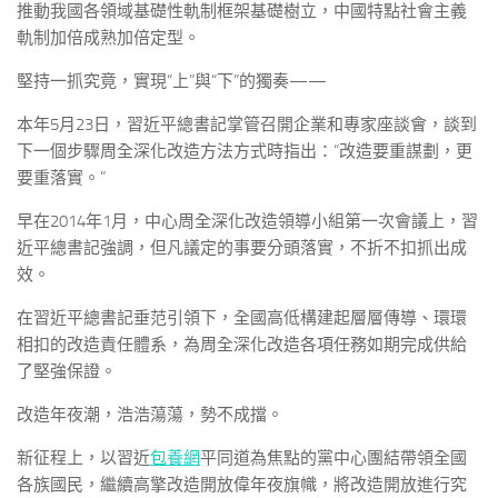
推動我國各領域基礎性軌制框架基礎樹立，中國特點社會主義
軌制加倍成熟加倍定型。
堅持一抓究竟，實現“上”與“下”的獨奏——
本年5月23日，習近平總書記掌管召開企業和專家座談會，談到
下一個步驟周全深化改造方法方式時指出：“改造要重謀劃，更
要重落實。”
早在2014年1月，中心周全深化改造領導小組第一次會議上，習
近平總書記強調，但凡議定的事要分頭落實，不折不扣抓出成
效。
在習近平總書記垂范引領下，全國高低構建起層層傳導、環環
相扣的改造責任體系，為周全深化改造各項任務如期完成供給
了堅強保證。
改造年夜潮，浩浩蕩蕩，勢不成擋。
新征程上，以習近
包養網
平同道為焦點的黨中心團結帶領全國
各族國民，繼續高擎改造開放偉年夜旗幟，將改造開放進行究