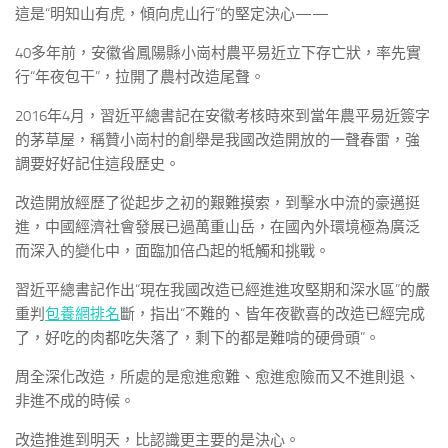
這是“明知山有虎，傾向虎山行”的堅定決心——
40多年前，安徽省鳳陽縣小崗村農平易近立下存亡狀，率先實
行“年夜包干”，拉開了農村改造尾聲。
2016年4月，習近平總書記在安徽考核時來到當年農平易近簽字
的茅草屋，稱贊小崗村的創舉是我國改造開放的一聲春雷，強
調要好好記住這段歷史。
改造開放經歷了從起步之初的艱難摸索，到擊水中流的豪邁挺
進，中國經濟社會發展已過萬重山岳，在國內外環境極為廣泛
而深入的變化中，面臨加倍凸起的牴觸和挑戰。
習近平總書記作出“現在我國改造已經進進攻堅期和深水區”的嚴
重判
包養網排名
斷，指出“不難的、皆年夜歡喜的改造已經完成
了，好吃的肉都吃失落了，剩下的都是難啃的硬骨頭”。
周全深化改造，所處的是愈進愈難、愈進愈險而又不進則退、
非進不成的時候。
改造推進到明天，比認識更主要的是決心。