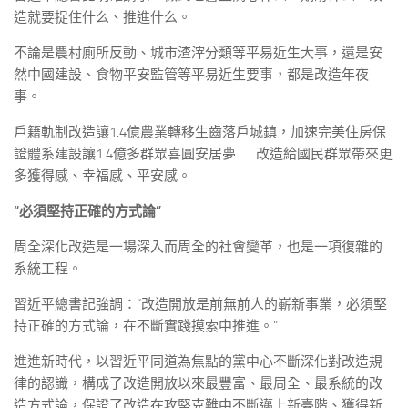
造就要捉住什么、推進什么。
不論是農村廁所反動、城市渣滓分類等平易近生大事，還是安
然中國建設、食物平安監管等平易近生要事，都是改造年夜
事。
戶籍軌制改造讓1.4億農業轉移生齒落戶城鎮，加速完美住房保
證體系建設讓1.4億多群眾喜圓安居夢……改造給國民群眾帶來更
多獲得感、幸福感、平安感。
“必須堅持正確的方式論”
周全深化改造是一場深入而周全的社會變革，也是一項復雜的
系統工程。
習近平總書記強調：“改造開放是前無前人的嶄新事業，必須堅
持正確的方式論，在不斷實踐摸索中推進。”
進進新時代，以習近平同道為焦點的黨中心不斷深化對改造規
律的認識，構成了改造開放以來最豐富、最周全、最系統的改
造方式論，保證了改造在攻堅克難中不斷邁上新臺階、獲得新