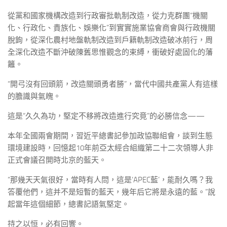
從黨和國家機構改造到行政審批軌制改造，從力克群團“機關
化、行政化、貴族化、娛樂化”到實實施業協會商會與行政機關
脫鉤，從深化農村地盤軌制改造到戶籍軌制改造破冰前行，周
全深化改造不斷沖破陳舊思惟觀念的束縛，衝破好處固化的藩
籬。
“開弓沒有回頭箭，改造關頭勇者勝”，當代中國共產黨人有這樣
的膽識與氣魄。
這是“久久為功，堅定不移將改造進行究竟”的必勝信念——
本年全國兩會期間，習近平總書記參加政協聯組會，談到生態
環境建設時，回憶起10年前亞太經合組織第二十二次領導人非
正式會議召開時北京的藍天。
“那幾天天氣很好，當時有人問，這是‘APEC藍’，能耐久嗎？我
答覆他們，這并不是短暫的藍天，幾年后它將是永遠的藍。”說
起當年這個細節，總書記語氣堅定。
持之以恒，必有回響。