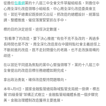
從擔任
包養網
黨的十八屆三中全會文件草擬組組長，到擔任中
心周全深化改造領導小組組長、中心周全深化改造委員會主
任，習近平總書記既掛帥又出征，把改造的總體設計、統籌協
調、整體推進、催促落實緊緊抓在手中。
標的目的決定途徑，途徑決定數運。
“對看準了的改造，要下決心推進”“有些不克不及改的，再過多
長時間也是不改”。周全深化改造是在中國特點社會主義途徑上
不斷前進的改造，既不走封閉僵化的老路，也不走改旗易幟的
歧途。
在以習近平同道為焦點的黨中心堅強領導下，黨的十八屆三中
全會提出的改造目標任務總體如期完成。
拿出政治勇氣，確保改造堅持問題導向。
本年4月8日，國家金融監管總局縣域監管支局統一掛牌，標志
著“四級垂管”架構正式樹立，金融監管組織體系進一個步驟完
美，金融治理體制改造獲得主要進展。