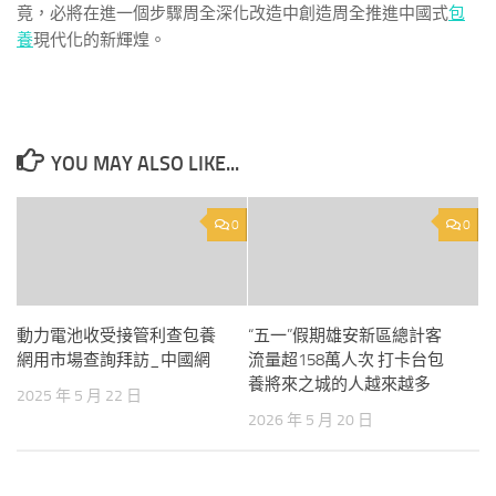
竟，必將在進一個步驟周全深化改造中創造周全推進中國式
包
養
現代化的新輝煌。
YOU MAY ALSO LIKE...
0
0
動力電池收受接管利查包養
“五一”假期雄安新區總計客
網用市場查詢拜訪_中國網
流量超158萬人次 打卡台包
養將來之城的人越來越多
2025 年 5 月 22 日
2026 年 5 月 20 日