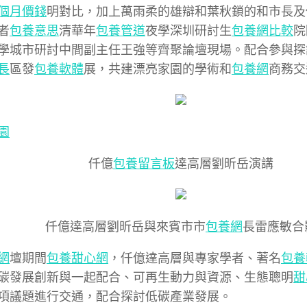
個月價錢
明對比，加上萬雨柔的雄辯和葉秋鎖的和市長及
者
包養意思
清華年
包養管道
夜學深圳研討生
包養網比較
院
學城市研討中間副主任王強等齊聚論壇現場。配合參與探
長
區發
包養軟體
展，共建漂亮家園的學術和
包養網
商務交
園
仟億
包養留言板
達高層劉昕岳演講
仟億達高層劉昕岳與來賓市市
包養網
長雷應敏合
網
壇期間
包養甜心網
，仟億達高層與專家學者、著名
包養
碳發展創新與一起配合、可再生動力與資源、生態聰明
甜
項議題進行交通，配合探討低碳產業發展。