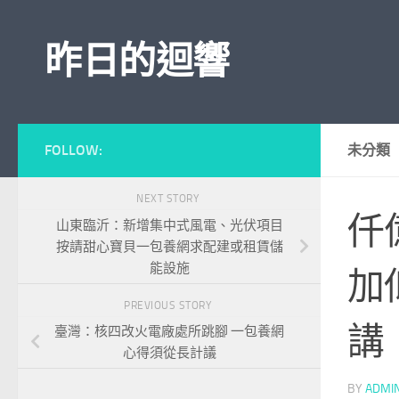
Skip to content
昨日的迴響
FOLLOW:
未分類
NEXT STORY
仟
山東臨沂：新增集中式風電、光伏項目
按請甜心寶貝一包養網求配建或租賃儲
能設施
加
PREVIOUS STORY
講
臺灣：核四改火電廠處所跳腳 一包養網
心得須從長計議
BY
ADMI