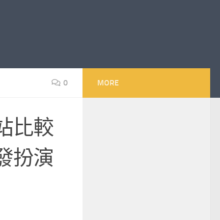
0
MORE
站比較
發扮演