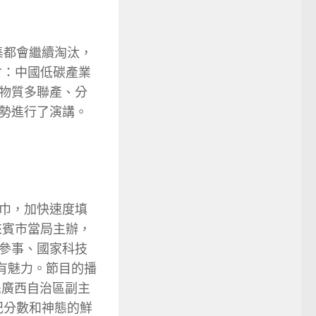
集都會繼續淘汰，
會：中國低碳產業
物質多聯產、分
勢進行了演講。
巾，加快速度填
來賓市當局主辦，
參事、國家科技
有魅力。節目的播
;廣西自治區副主
記分數和神態的鮮