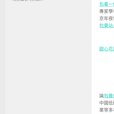
包養一
專家學
京年夜
包養站
甜心花
論
包養
中國低
業等多