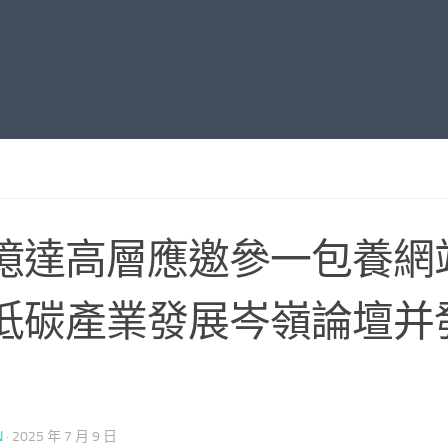
億達高層應邀參一包養網
低碳產業發展岑嶺論壇并
N
·
2025 年 7 月 9 日