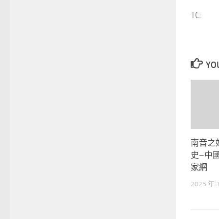
TC:
YOU
南音之
史–中
家網
2025 年 