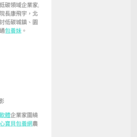
低碳領域企業家;
院長康飛宇，北
討低碳城鎮、園
通
包養妹
。
影
軟體
企業家圍繞
心寶貝包養網
農