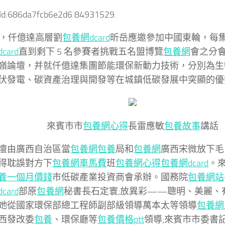
tId:686da7fcb6e2d6.84931529.
日，仟億達高層劉
包養網dcard
昕岳應邀參加中國東輪，每
card
直到剩下 5 名參賽者挑戰五名盟博覽
包養網
會之分
嶺論壇，并就仟億達集團節能環保新動力技術，分別為生
伏發電、碳資產治理與開發等在城鎮低碳發展中突顯的優
來賓市市
包養網心得
長雷應敏
包養故事
講話
壇由廣西自治區當
包養網
包養
局和
包養網
廣西宋微放下毛
得耽誤對方下
包養網車馬費
班
包養網心得
包養網dcard
。
養一個月價錢
市低碳產業投資商會承辦。國務院
包養網站
card
部原
包養網
秘書長石定寰;放異彩——聰明、美麗、
她從國家環保部總工程師副部級領導萬本太等領導
包養網
西發改委
包養
、環保廳等
包養價格ptt
領導;來賓市市委書