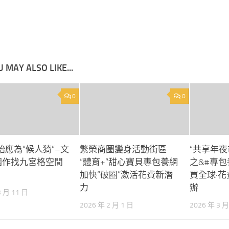
 MAY ALSO LIKE...
0
0
始應為“候人猗”–文
繁榮商圈變身活動街區
“共享年夜
國作找九宮格空間
“體育+”甜心寶貝專包養網
之&#專包
加快“破圈”激活花費新潛
買全球·花
力
辦
3 月 11 日
2026 年 2 月 1 日
2026 年 3 月