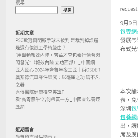
搜尋
reques
搜尋
9月9
包養網d
近期文章
發展岑
PSG歐冠兩明顯手球未被判 是裁判掉誤還
是還有億嵐工學椅緣由？
布式光
“用舉動報效內陸，芳華才查包養行情會閃
閃發光”（報效內陸 立功西部）_中國網
匠人匠心·2024年齊魯年夜工匠｜尚OSDER
奧斯德汽車零件榮武：以毫厘之功 鑄不凡
之器
本次論
秀傳醫院健康檢查美軍F
表，免
看“高青黑牛”若何帶富一方_中國查包養經
歷網
深圳
包
包養網d
出，讓
近期留言
席及廣
尚無留言可供顯示。