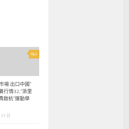
0
市場·出口中國”
養行情32;“浙里
費啟杭”運動舉
 23 日