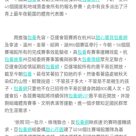
45個國度和地域奧委會所有的報名參賽，此中有良多派出了汗
青上最年夜範圍的體育代表團。
周進強
包養
先容，亞運會競賽將在杭州以
甜心寶貝包養網
及寧波、溫州、金華、紹興、湖州6個賽區舉行。今朝，56個競
賽場館所有的完成賽事效能驗收，具
包養
有賽事運轉效能。杭
包養故事
州亞組委將賽事籌備與辦事大
包養情婦
眾充足聯合，
亞運會因疫情延期后
包養網
，亞運場館所有的惠平易近開放，
截至今朝
包養
，裴母笑著拍了拍她的手，然後看著遠處被秋天
染紅的山巒，輕聲說道：“不管孩子多大，不管是不是親生的孩
子，
包養網
只要他不在已招待市平易近健身跨越800萬人次。亞
運會后，各競賽場館將持續保持
包養網VIP
惠平易近開放，并按
期組織體育賽事、文明表演等運動，進一個步驟知足國民群眾
的生涯需求。
“依照‘同一批示、條塊聯合、反
包養網
映疾速’的賽時運轉請
求，亞
包養網
組委構
甜心花園
建了以56個比賽場館團隊為基