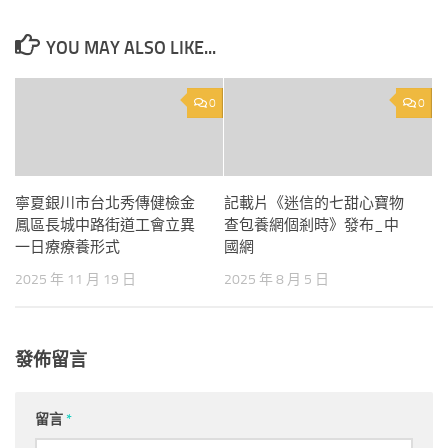
YOU MAY ALSO LIKE...
0
0
寧夏銀川市台北秀傳健檢金
記載片《迷信的七甜心寶物
鳳區長城中路街道工會立異
查包養網個剎時》發布_中
一日療療養形式
國網
2025 年 11 月 19 日
2025 年 8 月 5 日
發佈留言
留言
*