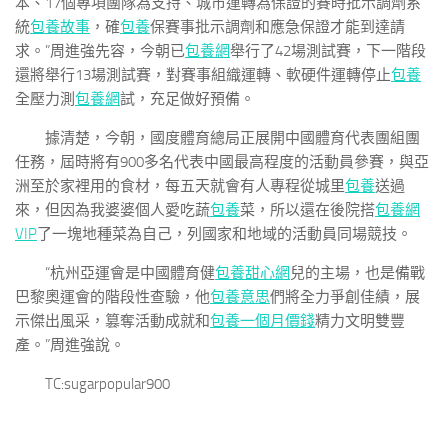
本、17個專項團隊為支持、城市運轉為保證的賽時批示調劑系
統
包養故事
，確
包養
保賽事批示調劑和應急保證才能到達請
求。”周進強先容，今朝已
包養網
舉行了42場測試賽，下一階段
還將舉行13場測試賽，對賽事組織運轉、軟硬件運轉停止
包養
全壓力測
包養網
試，充足做好預備。
據清楚，今朝，國度體育總局正展開中國體育代表團組團
任務，屆時將有900多名代表中國最高程度的活動員參賽，與亞
洲至於家裡用的食材，每五天就會有人專程從城里
包養
送過
來，但因為我婆婆個人愛吃蔬
包養
菜，所以還在後院搭
包養網
VIP
了一塊地種菜為自己，列國家和地域的活動員同場競技。
“杭州亞運會是中國體育健
包養甜心網
兒的主場，也是備戰
巴黎奧運會的階段性查驗，他
包養意思
們將全力爭創佳績，展
示傑出風采，篡奪活動成就和
包養一個月價錢
精力文明雙豐
產。”周進強說。
TC:sugarpopular900