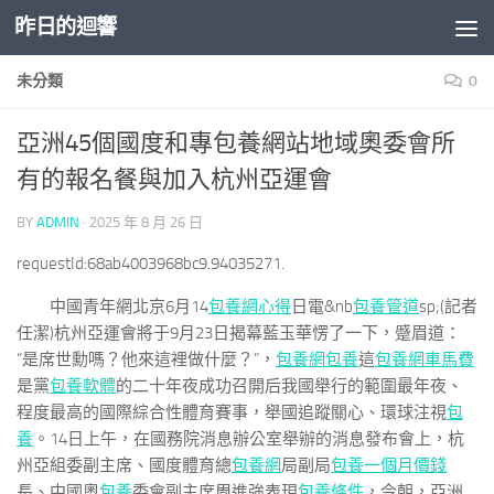
昨日的迴響
Skip to content
未分類
0
亞洲45個國度和專包養網站地域奧委會所
有的報名餐與加入杭州亞運會
BY
ADMIN
·
2025 年 8 月 26 日
requestId:68ab4003968bc9.94035271.
中國青年網北京6月14
包養網心得
日電&nb
包養管道
sp;(記者
任潔)杭州亞運會將于9月23日揭幕藍玉華愣了一下，蹙眉道：
“是席世勳嗎？他來這裡做什麼？”，
包養網
包養
這
包養網車馬費
是黨
包養軟體
的二十年夜成功召開后我國舉行的範圍最年夜、
程度最高的國際綜合性體育賽事，舉國追蹤關心、環球注視
包
養
。14日上午，在國務院消息辦公室舉辦的消息發布會上，杭
州亞組委副主席、國度體育總
包養網
局副局
包養一個月價錢
長、中國奧
包養
委會副主席周進強表現
包養條件
，今朝，亞洲