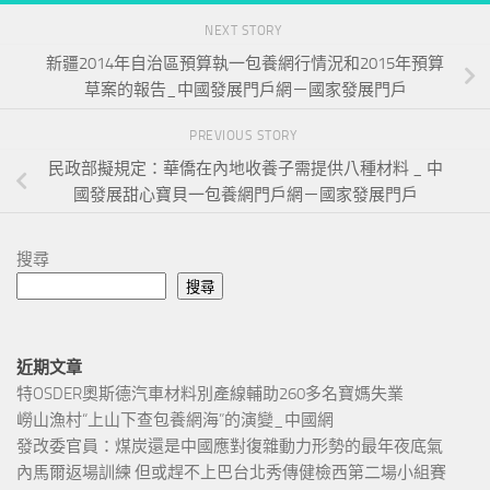
NEXT STORY
新疆2014年自治區預算執一包養網行情況和2015年預算
草案的報告_中國發展門戶網－國家發展門戶
PREVIOUS STORY
民政部擬規定：華僑在內地收養子需提供八種材料 _ 中
國發展甜心寶貝一包養網門戶網－國家發展門戶
搜尋
搜尋
近期文章
特OSDER奧斯德汽車材料別產線輔助260多名寶媽失業
嶗山漁村“上山下查包養網海”的演變_中國網
發改委官員：煤炭還是中國應對復雜動力形勢的最年夜底氣
內馬爾返場訓練 但或趕不上巴台北秀傳健檢西第二場小組賽