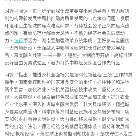
习近平强调，进一步全面深化改革要突出问题导向，着力解决
制约构建新发展格局和推动高质量发展的卡点堵点问题、发展
环境和民生领域的痛点难点问题、有悖社会公平正义的焦点热
点问题，有效防范化解重大风险，不断为经济社会发展增动
力、
包養
添活力。湖南要加强改革系统集成，更好参与全国统
一大市场建设，全面融入中部地区崛起和长江经济带发展战
略，深度融入共建“一带一路”，稳步扩大制度型开放，高标准建
设好自由贸易试验区，着力打造中非经贸深度合作先行区。
习近平指出，推进乡村全面振兴是新时代新征程“三农”工作的总
抓手。湖南要扛起维护国家粮食安全的重任，抓住种子和耕地
两个要害，加快种业、农机关键核心技术攻关。坚持大农业
观、大食物观，积极发展特色农业和农产品加工业，提升农业
产业化水平。深入推进城乡融合发展，壮大县域经济，畅通城
乡要素双向流动，科学统筹乡村基础设施和公共服务布局。切
实加强乡村精神文明建设，大力推动移风易俗。健全党组织领
导的自治、法治、德治相结合的基层治理体系，坚持和发展新
时代“枫桥经验”。落实防止返贫监测帮扶机制，坚决守住不发生