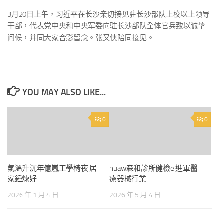
3月20日上午，习近平在长沙亲切接见驻长沙部队上校以上领导
干部，代表党中央和中央军委向驻长沙部队全体官兵致以诚挚
问候，并同大家合影留念。张又侠陪同接见。
YOU MAY ALSO LIKE...
0
0
氣溫升沉年億嵐工學椅夜 居
huaw森和診所健檢ei進軍醫
家錘煉好
療器械行業
2026 年 1 月 4 日
2026 年 5 月 4 日