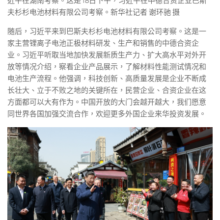
近平在湖南考察。这是18日下午，习近平在中德合资企业巴斯
夫杉杉电池材料有限公司考察。新华社记者 谢环驰 摄
随后，习近平来到巴斯夫杉杉电池材料有限公司考察。这是一
家主营锂离子电池正极材料研发、生产和销售的中德合资企
业。习近平听取当地加快发展新质生产力、扩大高水平对外开
放等情况介绍，察看企业产品展示，了解材料性能测试情况和
电池生产流程。他强调，科技创新、高质量发展是企业不断成
长壮大、立于不败之地的关键所在，民营企业、合资企业在这
方面都可以大有作为。中国开放的大门会越开越大，我们愿意
同世界各国加强交流合作，欢迎更多外国企业来华投资发展。