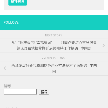
FOLLOW:
NEXT STORY
从“卢氏样板”到“幸福家园”——河南卢查甜心寶貝包養
網氏县易地扶贫搬迁后续扶持工作探访_中国网
PREVIOUS STORY
西藏发展特查包養網站色产业推进乡村全面振兴_中国
网
搜尋
搜尋