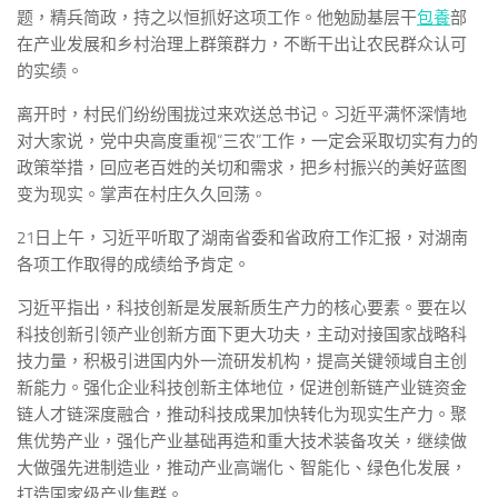
题，精兵简政，持之以恒抓好这项工作。他勉励基层干
包養
部
在产业发展和乡村治理上群策群力，不断干出让农民群众认可
的实绩。
离开时，村民们纷纷围拢过来欢送总书记。习近平满怀深情地
对大家说，党中央高度重视“三农”工作，一定会采取切实有力的
政策举措，回应老百姓的关切和需求，把乡村振兴的美好蓝图
变为现实。掌声在村庄久久回荡。
21日上午，习近平听取了湖南省委和省政府工作汇报，对湖南
各项工作取得的成绩给予肯定。
习近平指出，科技创新是发展新质生产力的核心要素。要在以
科技创新引领产业创新方面下更大功夫，主动对接国家战略科
技力量，积极引进国内外一流研发机构，提高关键领域自主创
新能力。强化企业科技创新主体地位，促进创新链产业链资金
链人才链深度融合，推动科技成果加快转化为现实生产力。聚
焦优势产业，强化产业基础再造和重大技术装备攻关，继续做
大做强先进制造业，推动产业高端化、智能化、绿色化发展，
打造国家级产业集群。