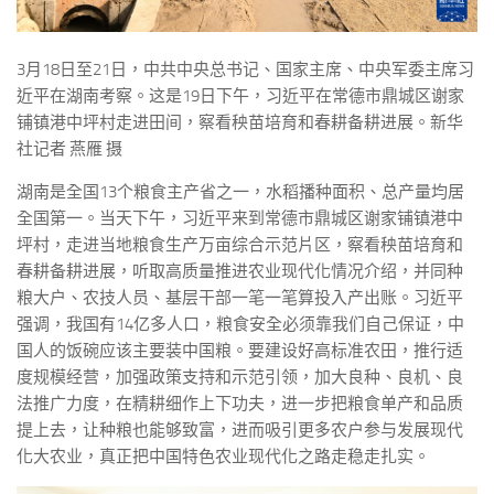
3月18日至21日，中共中央总书记、国家主席、中央军委主席习
近平在湖南考察。这是19日下午，习近平在常德市鼎城区谢家
铺镇港中坪村走进田间，察看秧苗培育和春耕备耕进展。新华
社记者 燕雁 摄
湖南是全国13个粮食主产省之一，水稻播种面积、总产量均居
全国第一。当天下午，习近平来到常德市鼎城区谢家铺镇港中
坪村，走进当地粮食生产万亩综合示范片区，察看秧苗培育和
春耕备耕进展，听取高质量推进农业现代化情况介绍，并同种
粮大户、农技人员、基层干部一笔一笔算投入产出账。习近平
强调，我国有14亿多人口，粮食安全必须靠我们自己保证，中
国人的饭碗应该主要装中国粮。要建设好高标准农田，推行适
度规模经营，加强政策支持和示范引领，加大良种、良机、良
法推广力度，在精耕细作上下功夫，进一步把粮食单产和品质
提上去，让种粮也能够致富，进而吸引更多农户参与发展现代
化大农业，真正把中国特色农业现代化之路走稳走扎实。