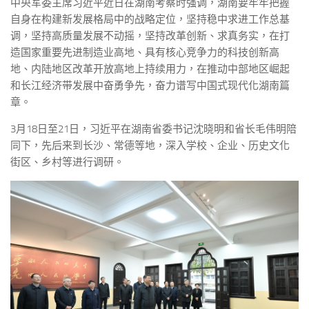
中央军委主席习近平近日在湖南考察时强调，湖南要牢牢把握
自身在构建新发展格局中的战略定位，坚持稳中求进工作总基
调，坚持高质量发展不动摇，坚持改革创新、求真务实，在打
造国家重要先进制造业高地、具有核心竞争力的科技创新高
地、内陆地区改革开放高地上持续用力，在推动中部地区崛起
和长江经济带发展中奋勇争先，奋力谱写中国式现代化湖南篇
章。
3月18日至21日，习近平在湖南省委书记沈晓明和省长毛伟明陪
同下，先后来到长沙、常德等地，深入学校、企业、历史文化
街区、乡村等进行调研。