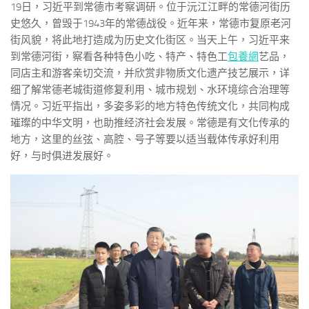
19日，习近平到常德市考察调研。位于沅江江畔的常德河街历
史悠久，曾毁于1943年的常德战役。近年来，常德市复原老河
街风貌，将此地打造成为历史文化街区。当天上午，习近平来
到常德河街，察看各种特色小吃、特产、特色工
包養網
艺品，
同店主和游客亲切交流，并欣赏非物质文化遗产技艺展示，详
细了解常德老城街道修复利用、城市规划、水环境综合治理等
情况。习近平指出，多姿多彩的地方特色传统文化，共同构成
璀璨的中华文明，也助推经济社会发展。常德是有文化传承的
地方，这里的丝弦、高腔、号子等要以适当载体传承好利用
好，与时俱进发展好。