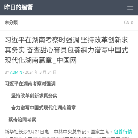
昨日的迴響
Skip to content
未分類
0
习近平在湖南考察时强调 坚持改革创新求
真务实 奋查甜心寶貝包養網力谱写中国式
现代化湖南篇章_中国网
BY
ADMIN
·
2024 年 3 月 31 日
习近平在湖南考察时强调
坚持改革创新求真务实
奋力谱写中国式现代化湖南篇章
蔡奇陪同考察
新华社长沙3月21日电 中共中央总书记、国家主席、
包養行情