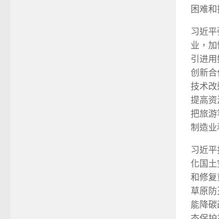
困难和
习近平
业，加
引进用
创新合
技术改
提高资
把旅游
制造业
习近平
化国土
和修复
草原防
能降碳
态保护