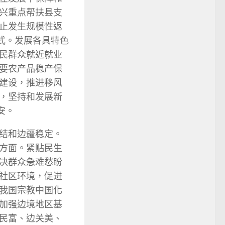
兴重点帮扶县支
止发生规模性返
式。发展各具特色
民群众就近就业
要农产品稳产保
建设，推进移风
，坚持和发展新
安。
结和边疆稳定。
方面。紧贴民生
决群众急难愁盼
社区环境，促进
我国宗教中国化
加强边境地区基
民富、边关美、