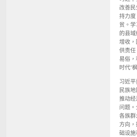
改善民
持力度
贫。学
的县域
增收，
供责任
易俗，
时代“
习近平
民族地
推动经
问题。
各族群
方向，
础设施