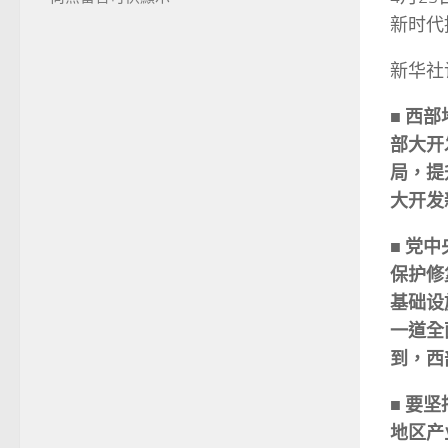
新时代
新华社
■ 西
部大开
局，提
大开发
■ 党
保护修
基础设
一道全
到，西
■ 要
地区产