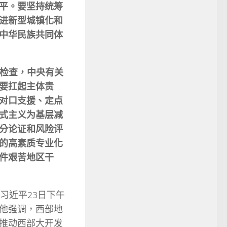
平。要坚持统筹
进新型城镇化和
中华民族共同体
检查，中央有关
要扛起主体责
对口支援、定点
式主义为基层减
分论证和风险评
的高素质专业化
件艰苦地区干
习近平23日下午
他强调，西部地
推动西部大开发