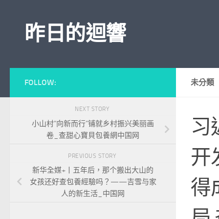
Skip to content
昨日的迴響
FOLLOW:
未分類
NEXT STORY
习
小山村“向新而行”铺就乡村振兴美丽画
卷_查甜心寶貝包養網中国网
开
PREVIOUS STORY
新华全媒+丨五年后，那个搬出大山的
得
女孩还好查包養經驗吗？——吉雪与家
人的新生活_中国网
局