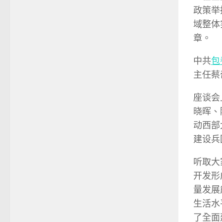
政策举
域整体
章。
中共
包
主任蔡
座谈会
晓晖、
动西部
建设兵
听取大
开发形
量发展
生活水
了全面