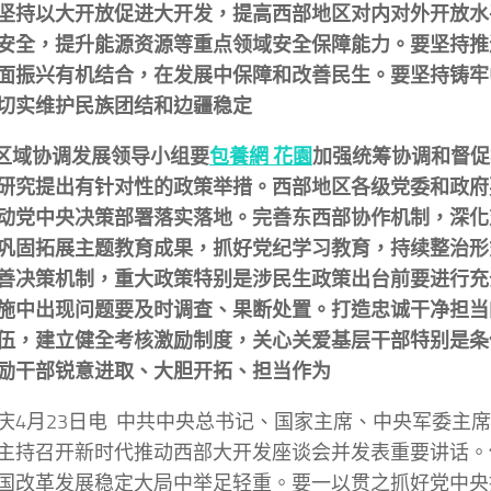
坚持以大开放促进大开发，提高西部地区对内对外开放水
安全，提升能源资源等重点领域安全保障能力。要坚持推
面振兴有机结合，在发展中保障和改善民生。要坚持铸牢
切实维护民族团结和边疆稳定
央区域协调发展领导小组要
包養網 花園
加强统筹协调和督促
研究提出有针对性的政策举措。西部地区各级党委和政府
动党中央决策部署落实落地。完善东西部协作机制，深化
巩固拓展主题教育成果，抓好党纪学习教育，持续整治形
善决策机制，重大政策特别是涉民生政策出台前要进行充
施中出现问题要及时调查、果断处置。打造忠诚干净担当
伍，建立健全考核激励制度，关心关爱基层干部特别是条
励干部锐意进取、大胆开拓、担当作为
庆4月23日电 中共中央总书记、国家主席、中央军委主席
主持召开新时代推动西部大开发座谈会并发表重要讲话。
国改革发展稳定大局中举足轻重。要一以贯之抓好党中央