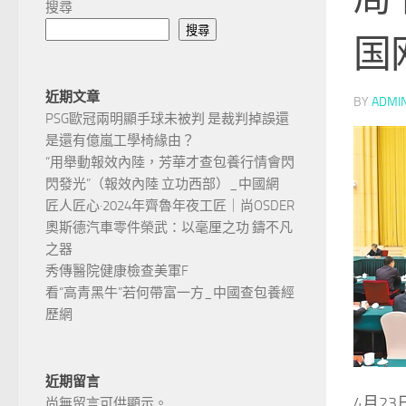
搜尋
搜尋
国
近期文章
BY
ADMI
PSG歐冠兩明顯手球未被判 是裁判掉誤還
是還有億嵐工學椅緣由？
“用舉動報效內陸，芳華才查包養行情會閃
閃發光”（報效內陸 立功西部）_中國網
匠人匠心·2024年齊魯年夜工匠｜尚OSDER
奧斯德汽車零件榮武：以毫厘之功 鑄不凡
之器
秀傳醫院健康檢查美軍F
看“高青黑牛”若何帶富一方_中國查包養經
歷網
近期留言
4月2
尚無留言可供顯示。