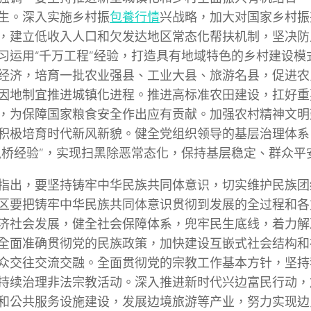
生。深入实施乡村振
包養行情
兴战略，加大对国家乡村振
，建立低收入人口和欠发达地区常态化帮扶机制，坚决防
习运用“千万工程”经验，打造具有地域特色的乡村建设模
经济，培育一批农业强县、工业大县、旅游名县，促进农
因地制宜推进城镇化进程。推进高标准农田建设，扛好重
，为保障国家粮食安全作出应有贡献。加强农村精神文明
积极培育时代新风新貌。健全党组织领导的基层治理体系
枫桥经验”，实现扫黑除恶常态化，保持基层稳定、群众平
指出，要坚持铸牢中华民族共同体意识，切实维护民族团
区要把铸牢中华民族共同体意识贯彻到发展的全过程和各
济社会发展，健全社会保障体系，兜牢民生底线，着力解
全面准确贯彻党的民族政策，加快建设互嵌式社会结构和
众交往交流交融。全面贯彻党的宗教工作基本方针，坚持
持续治理非法宗教活动。深入推进新时代兴边富民行动，
和公共服务设施建设，发展边境旅游等产业，努力实现边