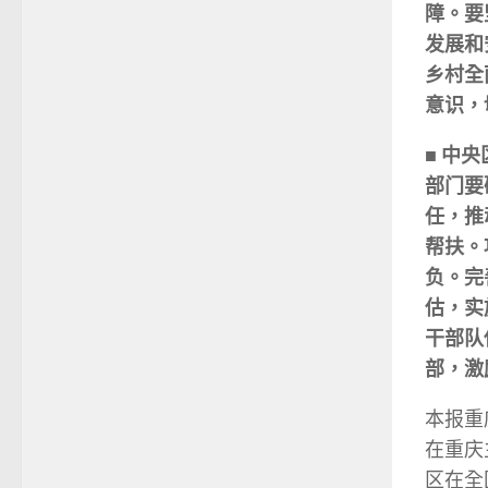
障。要
发展和
乡村全
意识，
■ 中
部门要
任，推
帮扶。
负。完
估，实
干部队
部，激
本报重
在重庆
区在全