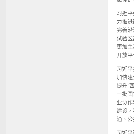
习近平
力推进
完善沿
试验区
更加主
开放平
习近平
加快建
提升“
一批国
业协作
建设，
通、公
习近平