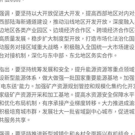
强调，要坚持以大开放促进大开发，提高西部地区对内对
西部陆海新通道建设，推动沿线地区开发开放，深度融入共
边地区各类产业园区、边境经济合作区、跨境经济合作区
高质量发展。稳步扩大制度型开放，打造市场化法治化国
动服务对接区域重大战略，积极融入全国统一大市场建设
台对接机制，深化与东中部、东北地区务实合作。
指出，要坚持统筹发展和安全，提升能源资源等重点领域
设新型能源体系，做大做强一批国家重要能源基地。加强
西电东送”能力。加强矿产资源规划管控和规模化集约化开
家级矿产资源开采和加工基地。提高水资源安全保障水平
和优化布局机制，有序承接产业梯度转移。大力推进成渝
积极培育城市群，发展壮大一批省域副中心城市，促进城
共服务共享。
强调，要坚持推进新型城镇化和乡村全面振兴有机结合，