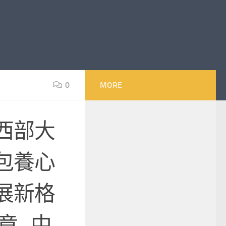
0
MORE
西部大
包養心
展新格
章_中