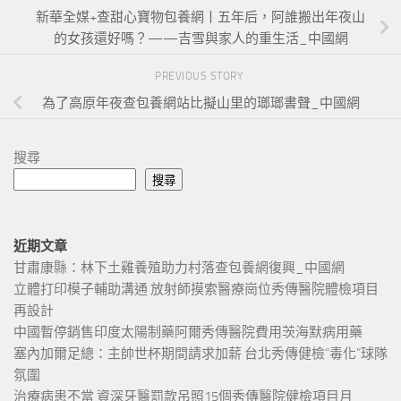
新華全媒+查甜心寶物包養網丨五年后，阿誰搬出年夜山
的女孩還好嗎？——吉雪與家人的重生活_中國網
PREVIOUS STORY
為了高原年夜查包養網站比擬山里的瑯瑯書聲_中國網
搜尋
搜尋
近期文章
甘肅康縣：林下土雞養殖助力村落查包養網復興_中國網
立體打印模子輔助溝通 放射師摸索醫療崗位秀傳醫院體檢項目
再設計
中國暫停銷售印度太陽制藥阿爾秀傳醫院費用茨海默病用藥
塞內加爾足總：主帥世杯期間請求加薪 台北秀傳健檢“毒化”球隊
氛圍
治療病患不當 資深牙醫罰款吊照15個秀傳醫院健檢項目月