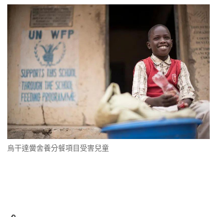
烏干達黌舍養分餐項目受害兒童