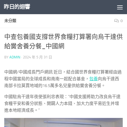
昨日的迴響
Skip to content
未分類
0
中查包養國支撐世界食糧打算署向烏干達供
給黌舍養分餐_中國網
BY
ADMIN
·
2024 年 5 月 31 日
中國網/中國成長門戶網訊 近日，結合國世界食糧打算署經由過
程中國當局的全球成長和南南一起配合基金，
包養
向烏干達西
南部卡拉莫賈地域的16.5萬多名兒童供給黌舍養分餐。
中國駐烏干達年夜使張利忠表現：“中國支援將助力改良烏干達
食糧平安和養分狀態、開闢人力本錢、加大力度平易近生并增
進本地經濟成長。”