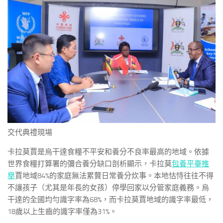
交代典禮現場
卡拉莫賈是烏干達食糧不平安和養分不良率最高的地域。依據
世界食糧打算署的彌合養分缺口剖析顯示，卡拉莫
包養平臺推
舉
賈地域84%的家庭無法累贅日常養分炊事。本地怙恃往往不得
不讓孩子（尤其是年長的女孩）停學回家以分管家庭義務。烏
干達的全國均勻識字率為68%，而卡拉莫賈地域的識字率最低，
18歲以上生齒的識字率僅為31%。