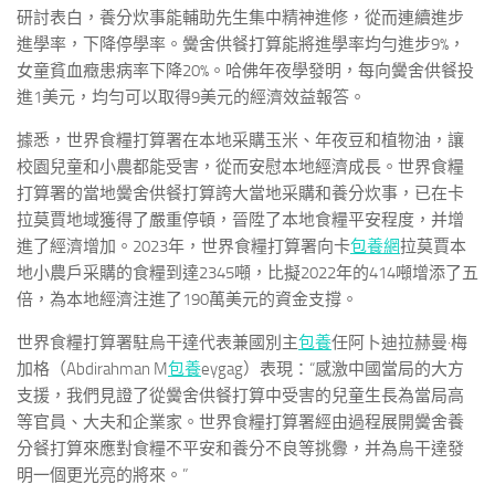
研討表白，養分炊事能輔助先生集中精神進修，從而連續進步
進學率，下降停學率。黌舍供餐打算能將進學率均勻進步9%，
女童貧血癥患病率下降20%。哈佛年夜學發明，每向黌舍供餐投
進1美元，均勻可以取得9美元的經濟效益報答。
據悉，世界食糧打算署在本地采購玉米、年夜豆和植物油，讓
校園兒童和小農都能受害，從而安慰本地經濟成長。世界食糧
打算署的當地黌舍供餐打算誇大當地采購和養分炊事，已在卡
拉莫賈地域獲得了嚴重停頓，晉陞了本地食糧平安程度，并增
進了經濟增加。2023年，世界食糧打算署向卡
包養網
拉莫賈本
地小農戶采購的食糧到達2345噸，比擬2022年的414噸增添了五
倍，為本地經濟注進了190萬美元的資金支撐。
世界食糧打算署駐烏干達代表兼國別主
包養
任阿卜迪拉赫曼·梅
加格（Abdirahman M
包養
eygag）表現：“感激中國當局的大方
支援，我們見證了從黌舍供餐打算中受害的兒童生長為當局高
等官員、大夫和企業家。世界食糧打算署經由過程展開黌舍養
分餐打算來應對食糧不平安和養分不良等挑釁，并為烏干達發
明一個更光亮的將來。”