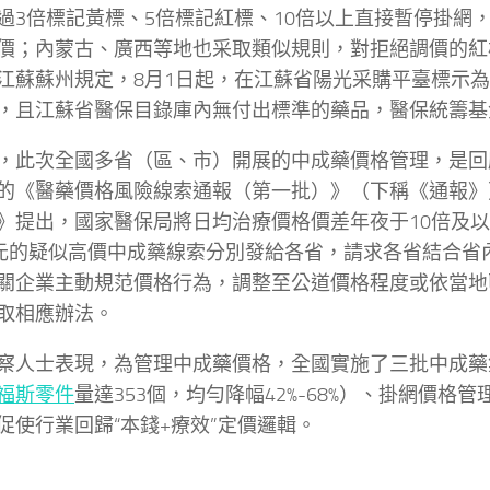
過3倍標記黃標、5倍標記紅標、10倍以上直接暫停掛網
價；內蒙古、廣西等地也采取類似規則，對拒絕調價的紅
江蘇蘇州規定，8月1日起，在江蘇省陽光采購平臺標示
，且江蘇省醫保目錄庫內無付出標準的藥品，醫保統籌基
，此次全國多省（區、市）開展的中成藥價格管理，是回
的《醫藥價格風險線索通報（第一批）》（下稱《通報》
》提出，國家醫保局將日均治療價格價差年夜于10倍及
0元的疑似高價中成藥線索分別發給各省，請求各省結合省
關企業主動規范價格行為，調整至公道價格程度或依當地
取相應辦法。
察人士表現，為管理中成藥價格，全國實施了三批中成藥
福斯零件
量達353個，均勻降幅42%-68%）、掛網價格
促使行業回歸“本錢+療效”定價邏輯。