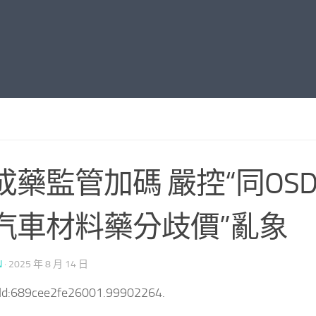
成藥監管加碼 嚴控“同OSD
汽車材料藥分歧價”亂象
N
·
2025 年 8 月 14 日
tId:689cee2fe26001.99902264.