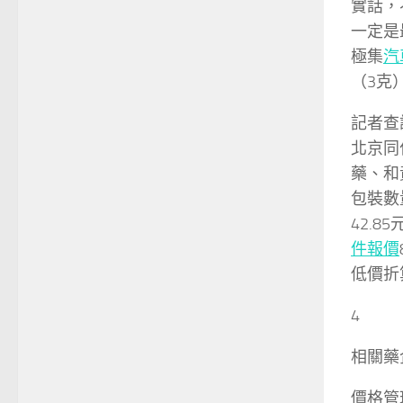
實話，
一定是
極集
汽
（3克
記者查
北京同
藥、和
包裝數
42.
件報價
低價折
4
相關藥
價格管