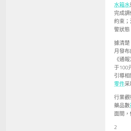
水箱水
完成調
約束；
警狀態
據清楚
月發布
《通報
于10
引導相
零件
采
行業觀
藥品數
面間，
2