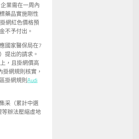
，企業需在一周內
標藥品實施剛性
為掛網紅色價格預
金不予付出。
應國家醫保局在7
）提出的請求。
以上，且掛網價高
內掛網規則核實，
區掛網規則
Audi
集采（累計中選
管理等辦法壓縮虛地