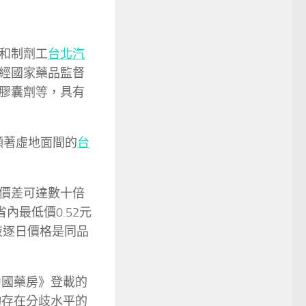
和制劑工
台北汽
經國家藥品監督
膠囊劑等，具有
顯著虛地面間的
台
價差可達數十倍
內最低價0.52元
液逐日價格是同品
中國藥房》登載的
均存在分歧水平的