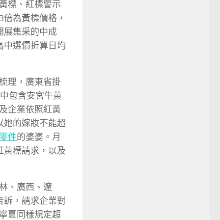
黃標、紅標警示
3倍為黃標價格，
開展集采的中成
高中選價折算日均
梳理，廣東省掛
此中包含安宮牛黃
及企業依照紅黃
以她的嫁妝不能超
零件
的婆婆。月
于紅黃標請求，以及
林、廣西、遼
告訴，請求企業對
寧夏同樣規定超