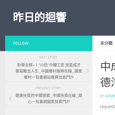
Skip to content
昨日的迴響
FOLLOW:
未分類
NEXT STORY
中
新華全媒+丨“00后”巾幗工匠 技能成才
書寫勵志人生_中國鄉村振興在線_國家
鄉村一包養網站振興信息門戶
德
PREVIOUS STORY
健康扶貧的中國探索_中國扶貧在線_甜
BY
ADMI
心一包養網國家扶貧門戶
reques