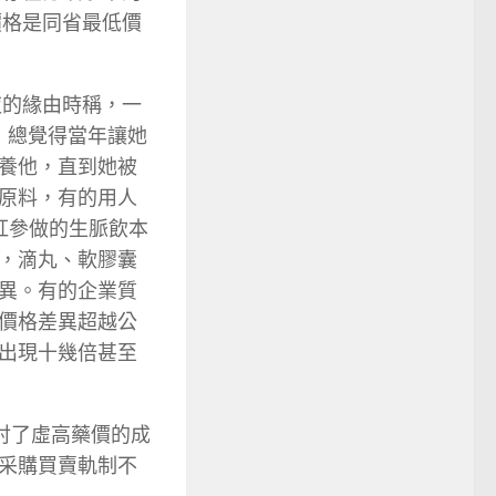
價格是同省最低價
夜的緣由時稱，一
，總覺得當年讓她
養他，直到她被
原料，有的用人
紅參做的生脈飲本
，滴丸、軟膠囊
異。有的企業質
價格差異超越公
出現十幾倍甚至
討了虛高藥價的成
采購買賣軌制不