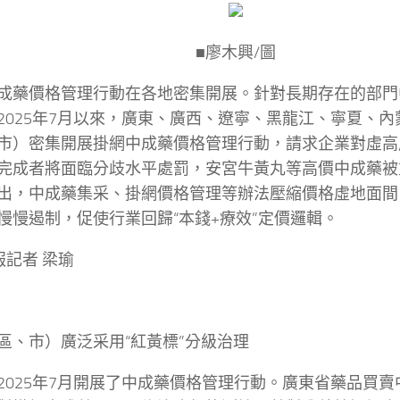
■廖木興/圖
成藥價格管理行動在各地密集開展。針對長期存在的部門
2025年7月以來，廣東、廣西、遼寧、黑龍江、寧夏、
市）密集開展掛網中成藥價格管理行動，請求企業對虛高
完成者將面臨分歧水平處罰，安宮牛黃丸等高價中成藥被
出，中成藥集采、掛網價格管理等辦法壓縮價格虛地面間，
慢慢遏制，促使行業回歸“本錢+療效”定價邏輯。
報記者 梁瑜
區、市）廣泛采用“紅黃標”分級治理
2025年7月開展了中成藥價格管理行動。廣東省藥品買賣