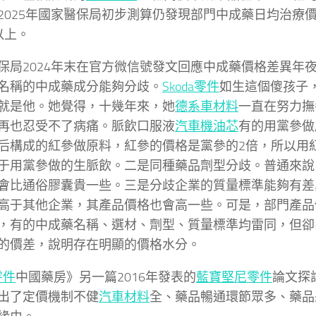
2025年國家醫保局初步測算仍發現部門中成藥日均治療
以上。
保局2024年末在官方微信號發文回應中成藥價格差異年
名稱的中成藥成分能夠分歧。
Skoda零件
如生這個傻孩子
就是他。她覺得，十幾年來，她
德系車材料
一直在努力撫
再也忍受不了病痛。脈飲口服液
汽車機油芯
有的用黨參做
后構成的紅參做原料，紅參的價格是黨參的2倍，所以用
于用黨參做的生脈飲。二是同種藥品劑型分歧。普通來說
會比通俗膠囊貴一些。三是分歧企業的質量標準能夠有差
高于其他企業，其產品價格也會高一些。可是，部門產品
，有的中成藥名稱、選材、劑型、質量標準均雷同，但卻
的價差，說明存在明顯的價格水分。
零件
中國藥房》另一篇2016年發表的
藍寶堅尼零件
論文探
出了定價機制不健
汽車材料
全、藥品暢通環節眾多、藥品