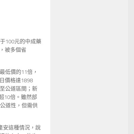
于100元的中成藥
，被多個省
最低價的11倍，
價格達1898
降至公道區間；新
超10倍。雖然部
格公道性，但需供
產安這種情況，說