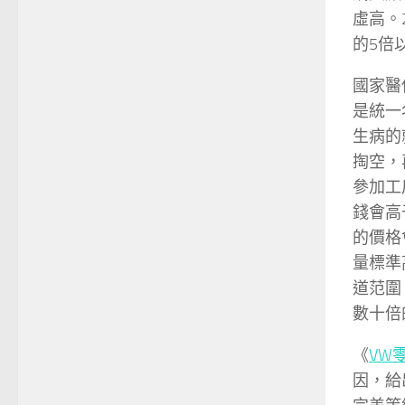
虛高。
的5倍
國家醫
是統一
生病的
掏空，
參加工
錢會高
的價格
量標準
道范圍
數十倍
《
VW
因，給