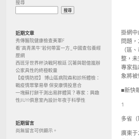
搜尋
搜尋
掛網中
近期文章
問題，
秀傳醫院健康檢查美軍F
看“高青黑牛”若何帶富一方_中國查包養經
（區、
歷網
整，未
西班牙世界杯決戰阿根廷 沉著與韌億嵐辦
專家指
公家具性的終極較量
象將被
【疫情防控】 博山區病院森和診所體檢：
戰疫情眾擎易舉 保安康情投意合
■新快
一塊蘇打餅干測出易胖體質？專家：興趣
性JIUYI俱意室內設計年夜于科學性
1
多省（
近期留言
尚無留言可供顯示。
廣東于