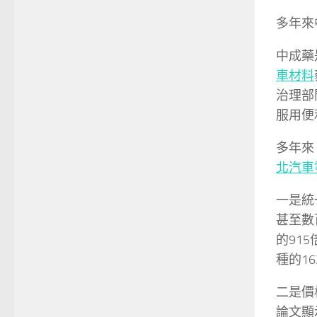
多年來
中成藥
車材料
治理部
服用便
多年來
北汽車
一是統
甚至數
的91
種的1
二是價
論文顯