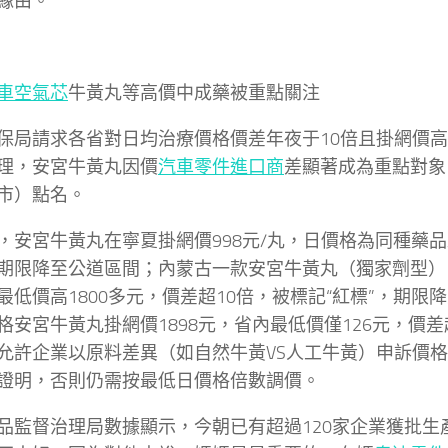
緣由。
車空氣芯
牛黃丸等高價中成藥被重點關注
保局請求各省對日均治療價格價差年夜于10倍且掛網價高
理，安宮牛黃丸因價
汽車零件進口商
差顯著成為重點對象
市）點名。
，安宮牛黃丸在寧夏掛網價998元/丸，日價格為同種藥品
期限降至公道區間；內蒙古一款安宮牛黃丸（獨家劑型）日
最低價高1800多元，價差超10倍，被標記“紅標”，期限
格安宮牛黃丸掛網價1898元，省內最低價僅126元，價差
允許企業以原料差異（如自然牛黃VS人工牛黃）申訴價
證明，否則仍需按最低日價格倍數調價。
品監督治理局數據顯示，今朝已有超過120家企業獲批生