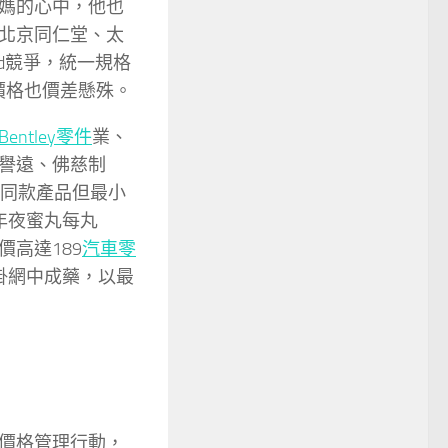
媽的心中，他也
北京同仁堂、太
d競爭，統一規格
網價格也價差懸殊。
Bentley零件
業、
譽遠、佛慈制
為同款產品但最小
年夜蜜丸每丸
價高達189
汽車零
掛網中成藥，以最
價格管理行動，