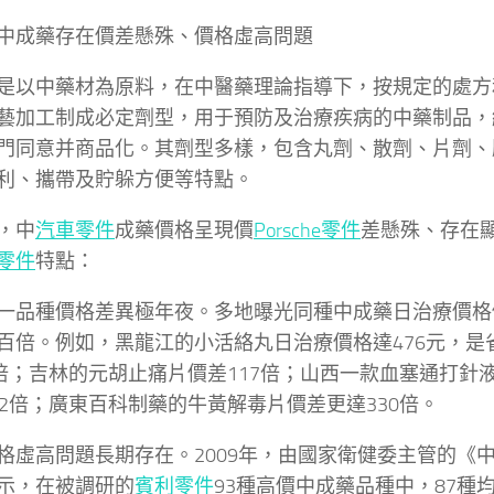
中成藥存在價差懸殊、價格虛高問題
是以中藥材為原料，在中醫藥理論指導下，按規定的處方
藝加工制成必定劑型，用于預防及治療疾病的中藥制品，
門同意并商品化。其劑型多樣，包含丸劑、散劑、片劑、
利、攜帶及貯躲方便等特點。
，中
汽車零件
成藥價格呈現價
Porsche零件
差懸殊、存在
零件
特點：
一品種價格差異極年夜。多地曝光同種中成藥日治療價格
百倍。例如，黑龍江的小活絡丸日治療價格達476元，是省
5倍；吉林的元胡止痛片價差117倍；山西一款血塞通打針
62倍；廣東百科制藥的牛黃解毒片價差更達330倍。
格虛高問題長期存在。2009年，由國家衛健委主管的《
示，在被調研的
賓利零件
93種高價中成藥品種中，87種