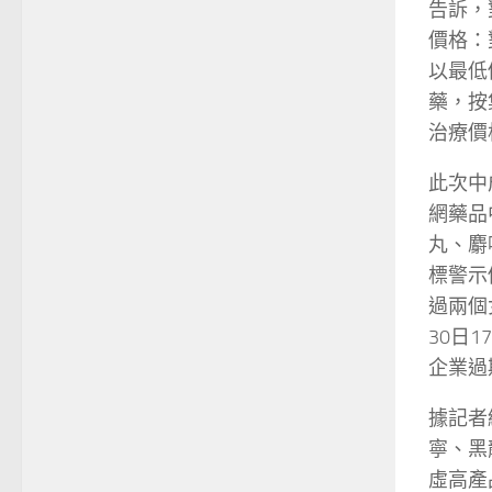
告訴，
價格：
以最低
藥，按
治療價
此次中
網藥品
丸、麝
標警示
過兩個
30日
企業過
據記者
寧、黑
虛高產