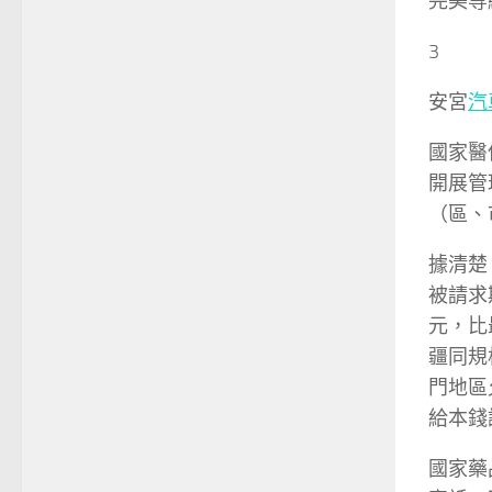
完美等
3
安宮
汽
國家醫
開展管
（區、
據清楚
被請求
元，比
疆同規
門地區
給本錢
國家藥