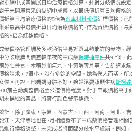
對掛網中成藥開展日均治療價格測算，針對分歧情況設定
對于未開展集采的掛網中成藥，以最低價折算日均價格的
價折算日均治療價格的5倍為
汽車材料報價
紅標價格；已
集采最高中選價折算日均治療價格的3倍為黃標價格，最
格的5倍為紅標價格。
成藥價格管理觸及多款通俗平易近眾耳熟能詳的藥物。經
中分歧廠牌間價差較年夜的中成藥
保時捷零件
共92個，
噴鼻壯骨膏、木噴鼻順氣丸、牛黃解毒片等。告訴請求觸
價格請求，7很小，沒有多餘的空間。她為僕人而活，所
女僕。再說，他媽媽身體不好，媳婦還要照顧生病
斯柯達
17:00前主動調整價格至公道價格程度。對于申報價格高
期未操縱的藥品，將實行顏色警示標識。
統計，除了廣東，寧夏、內蒙古、山西、河南、河北、吉
龍江、天津等地也在7月相繼發布了中成藥價格管理相關
品進行價格調整，未完成者將面臨分歧水平處罰。例如，