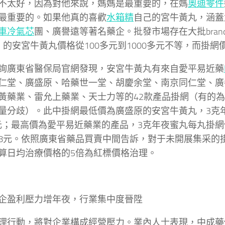
不太好，因為對他來說，媽媽是最重要的，在媽
奧迪零件
最重要的。如果他真的喜歡
水箱精
自己的宮牛黃丸，涵蓋
車冷氣芯
團、廣譽遠等著名藥企。批發市場存在大批bran
）的安宮牛黃丸價格從100多元到1000多元不等，而掛
詢廣東省醫保局官網發現，安宮牛黃丸有來自愛平易近藥
仁堂、廣盛原、哈藥世一堂、胡慶余堂、南京同仁堂、廣
黃藥業、雷允上藥業、天士力等的42款產品掛網（有的
量分歧）。此中掛網最低價為廣盛原的安宮牛黃丸，3克
85元；最高價為愛平易近藥業的產品，3克年夜蜜丸每丸掛網
8元。依照廣東省藥品買賣中間告訴，對于未開展集采的
算日均治療價格的5倍為紅標價格治理。
企盈利壓力增年夜，行業集中度晉陞
理行動，將對企業構成經營壓力。業內人士表現，中成藥