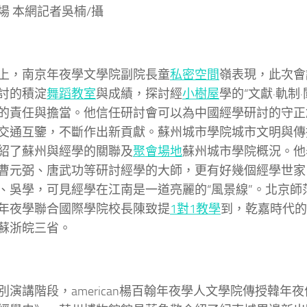
場 本網記者吳楠/攝
上，南京年夜學文學院副院長童
私密空間
嶺表現，此次會
討的積淀
舞蹈教室
與成績，探討經
小樹屋
學的“文獻·軌制
的責任與擔當。他信任研討會可以為中國經學研討的守正
交通互鑒，不斷作出新貢獻。蘇州城市學院城市文明與傳
紹了蘇州與經學的關聯及
聚會場地
蘇州城市學院概況。他
曹元弼、唐武功等研討經學的大師，更有好幾個經學世家
、吳學，可見經學在江南是一道亮麗的“風景線”。北京師
年夜學聯合國際學院校長陳致提
1對1教學
到，乾嘉時代的
蘇浙皖三省。
別演講階段，american楊百翰年夜學人文學院傳授韓年