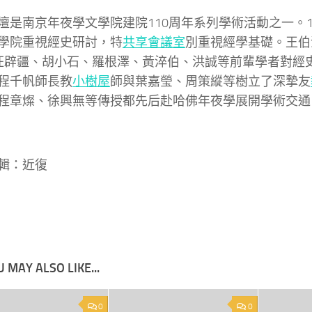
壇是南京年夜學文學院建院110周年系列學術活動之一。1
學院重視經史研討，特
共享會議室
別重視經學基礎。王伯
汪辟疆、胡小石、羅根澤、黃淬伯、洪誠等前輩學者對經
程千帆師長教
小樹屋
師與葉嘉瑩、周策縱等樹立了深摯友
程章燦、徐興無等傳授都先后赴哈佛年夜學展開學術交通
輯：近復
 MAY ALSO LIKE...
0
0