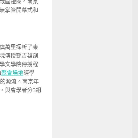
戰國楚簡。南京
無掌管開幕式和
虞萬里探析了東
院傳授鄭吉雄剖
學文學院傳授程
的
聚會場地
經學
學的源流。南京年
，與會學者分3組