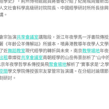
經學史》，荊州博物館館員蔣魯敬介紹了紀南城周邊新出
人文社會科學高級研討院院長、中國經學研討所所長徐興
講。
會宗旨演
共享會議室
講階段，浙江年夜學馬一浮書院傳授
著《年齡公羊傳解詁》所據本，噴鼻港教導年夜學人文學
了近
舞蹈教室
現代經學的轉折與未來，南京
教學場地
年夜
出租
章燦從
共享會議室
南朝經學的山岳佈景剖析了“山中
北京年夜學哲學系傳授吳飛
聚會場地
解析了“實事求是”之
空間
學文學院傳授張宗友掌管宗旨演講。在分組討論環節
刻研討。