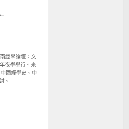
午
南經學論壇：文
京年夜學舉行。來
、中國經學史、中
討。