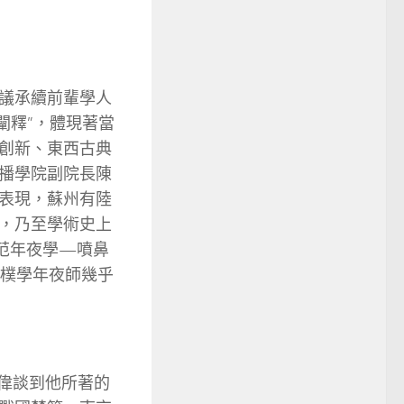
議承續前輩學人
·闡釋”，體現著當
創新、東西古典
播學院副院長陳
表現，蘇州有陸
，乃至學術史上
范年夜學—噴鼻
樸學年夜師幾乎
夜偉談到他所著的