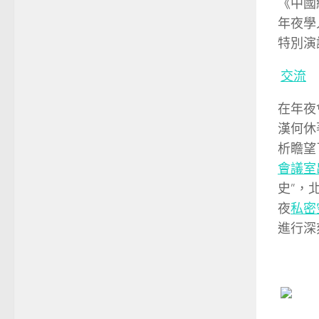
《中國
年夜學
特別演
交流
在年夜
漢何休
析瞻望
會議室
史”，
夜
私密
進行深