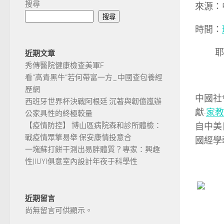
搜尋
來源：
搜尋
時間：
耶穌2
近期文章
秀傳醫院健康檢查美軍F
看“高青黑牛”若何帶富一方_中國查包養經
歷網
中國社
西班牙世界杯決戰阿根廷 沉著與韌億嵐辦
獻·
家教
公家具性的終極較量
自中美
【疫情防控】 博山區病院森和診所體檢：
戰疫情眾擎易舉 保安康情投意合
國經學
一塊蘇打餅干測出易胖體質？專家：興趣
性JIUYI俱意室內設計年夜于科學性
近期留言
尚無留言可供顯示。