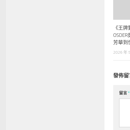
《王牌
OSDE
芳華到
2026 年 
發佈留
留言
*