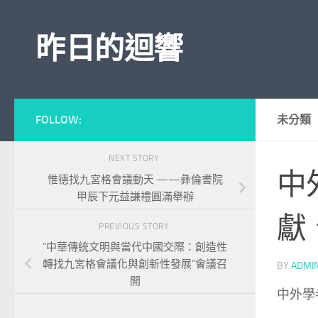
Skip to content
昨日的迴響
FOLLOW:
未分類
NEXT STORY
中
惟德找九宮格會議動天 ——彝倫書院
甲辰下元益謙禮圓滿舉辦
獻
PREVIOUS STORY
“中華傳統文明與當代中國交際：創造性
轉找九宮格會議化與創新性發展”會議召
BY
ADMI
開
中外學