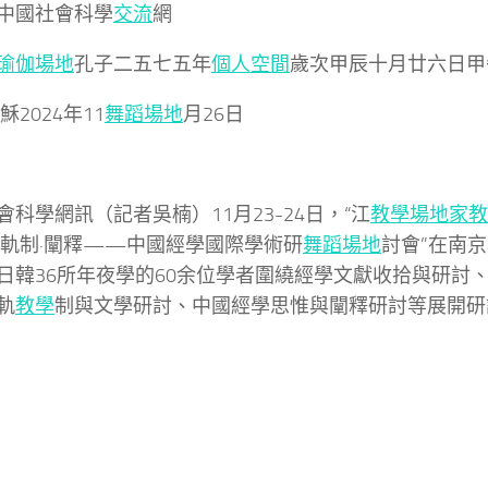
中國社會科學
交流
網
瑜伽場地
孔子二五七五年
個人空間
歲次甲辰十月廿六日甲
024年11
舞蹈場地
月26日
會科學網訊（記者吳楠）
11月23-24日，“江
教學場地
家教
軌制·闡釋——中國經學國際學術研
舞蹈場地
討會”在南
日韓36所年夜學的60余位學者圍繞經學文獻收拾與研討
軌
教學
制與文學研討、中國經學思惟與闡釋研討等展開研