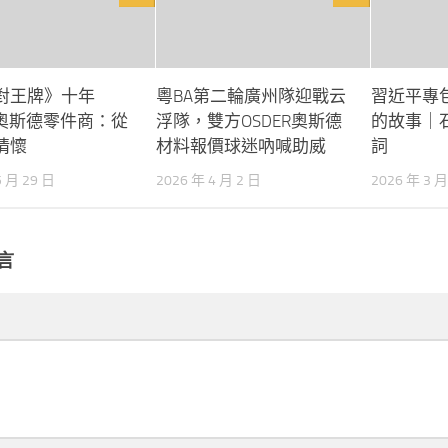
對王牌》十年
粵BA第二輪廣州隊迎戰云
習近平專
R奧斯德零件商：從
浮隊，雙方OSDER奧斯德
的故事｜
情懷
材料報價球迷吶喊助威
詞
5 月 29 日
2026 年 4 月 2 日
2026 年 3 月
言