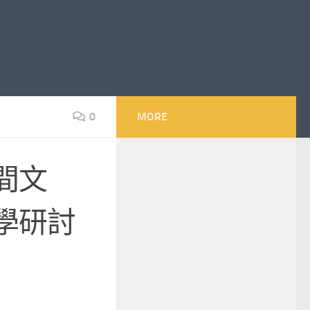
0
MORE
間文
學研討