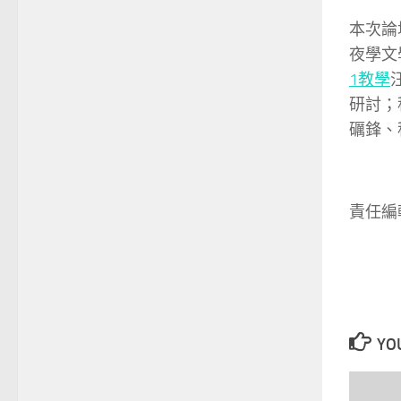
本次論
夜學文
1教學
研討；
礪鋒、
責任編
YOU