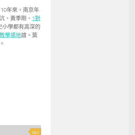
10年來，南京年
沆、黃季剛、
1對
史小學都有高深的
教學場地
誼。莫
。
0