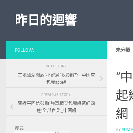
Skip to content
昨日的迴響
FOLLOW:
未分類
NEXT STORY
“
工地驛站開啟“小留鳥”多彩假期_中國查
包養app網
起
PREVIOUS STORY
習近平回信鼓勵“強軍精查包養網武紅四
網
連”全部官兵_中國網
搜尋
BY
ADMI