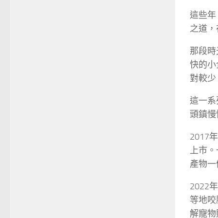
這些年
之道，
那段時
快的小
對較少
這一系
頭鎮慢
201
上市。
產物一
202
等地咬
解寵物