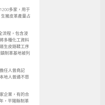
200多家，用于
，生豬皮革產量占
全流程，包含浸
將多種化工資料
道生皮鉻鞣工序
頭鎮制革基地被列
擔任人曾堯記
本地人普通不愿
家企業，有的合
7年，平陽縣制革