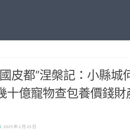
中國皮都”涅槃記：小縣城
幾十億寵物查包養價錢財
N
·
2025 年 2 月 25 日