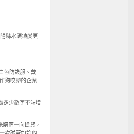
平陽縣水頭鎮變更
戴白色防護服、戴
作狗咬膠的企業
物多少數字不竭增
，采購商一向搶貨，
一次碰著如許的