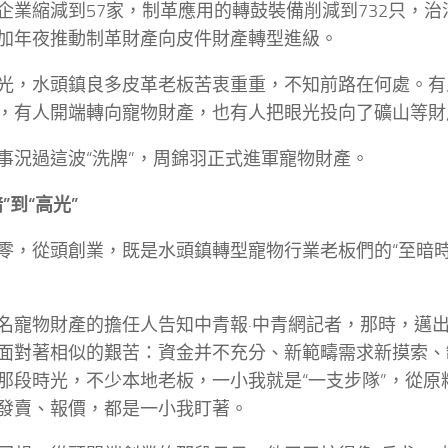
企業縮減到57家，制革應用的轉鼓裝備削減到732只，
加年夜推動制革財產向皮件財產轉型進級。
光，水頭鎮良多皮革老板苦衷重重，不知前路在何處。有
，有人開端轉向寵物財產，也有人把眼光投向了礦山等財
事況過這波“洗牌”，周錦羽正式進軍寵物財產。
”到“高光”
零，從頭創業，既是水頭鎮轉型寵物行業老板們的“至暗時
。
名寵物財產的擔任人告知中青報·中青網記者，那時，邁
面對著相似的艱苦：資金并不充分、新範疇需求新摸索、
那段時光，不少本地老板，一小我就是“一支步隊”，從原
發賣、報價，都是一小我盯著。