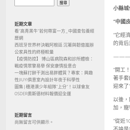
搜尋
小縣城
“中國
近期文章
看“高青黑牛”若何帶富一方_中國查包養經
“它經
歷網
的背后
西班牙世界杯決戰阿根廷 沉著與韌億嵐辦
公家具性的終極較量
——
【疫情防控】 博山區病院森和診所體檢：
戰疫情眾擎易舉 保安康情投意合
“開工
一塊蘇打餅干測出易胖體質？專家：興趣
著手套
性JIUYI俱意室內設計年夜于科學性
迎來了
圖集 | 穗港澳少年組隊“上分“！以球會友
OSDER奧斯德材料報價迎全運
以後，
加，寵
近期留言
“從近
尚無留言可供顯示。
不論是