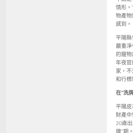
情形。
物產物
感到。
平陽縣
嚴重淨
的寵物
年夜官
家，不
和行標
在“洗牌
平陽皮
財產中
20歲
牌”期