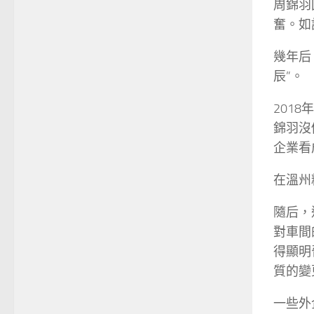
周錦羽
奮。如
幾年后
辰”。
201
錦羽沒
企業看
在溫州
隨后，
對車間
得顯明
質的變
一些外