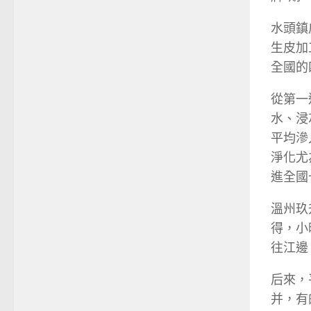
水頭鎮
生皮加
全國的
從第一
水、浸
平均滲
淨化尤
進全國
溫州玖
得，小
往江邊
后來，
并，有