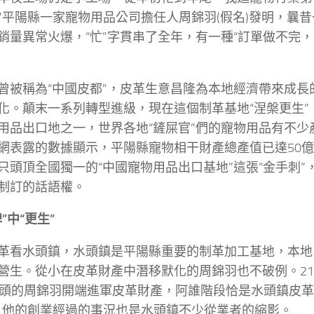
”平陽縣一家寵物用品公司擔任人周錦羽(假名)發明，曩
銷量異常火爆，“忙”字貫串了全年，有一種“訂單做不完，
曾被稱為“中國皮都”，皮革生意昌隆為本地經濟帶來成長
化。顛末一系列轉型進級，現在這個制革基地“涅槃更生”
用品出口地之一，世界各地“鏟屎官”們的寵物用品有不少
網表露的數據顯示，平陽縣寵物相干財產總產值已達50億
只頭頂全國獨一的“中國寵物用品出口基地”這張“金手刺”
制訂的話語權。
”中“更生”
革看水頭鎮，水頭鎮是平陽縣重要的制革加工基地，本地
營生。從小在皮革財產中潛移默化的周錦羽也不破例。2
出頭的周錦羽開端進軍皮革財產，阿誰階段恰是水頭鎮皮革
。他的創業經過的事況也是水頭鎮不少從業者的縮影。