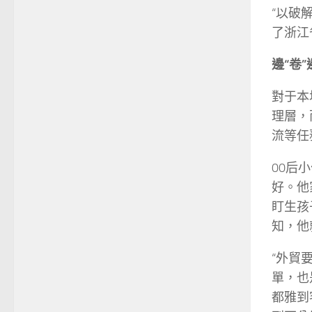
“以破
了浙江
邊“卷”
對于本
理層，
流等任
00后
好。他
盯生孩
知，他
“外貿
單，也
都雅到