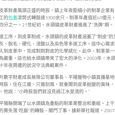
皮革財產風頭正盛的時辰，鎮上年夜鉅細小的制革企業有1
工的
包養
滾筒式轉鼓達3300余只，制革年產值近40億元
四分之一。21世紀初，水頭鎮皮革財產進進了“洗牌”期。
道工序，到皮革制成，水頭鎮的皮革財產涵蓋了“制皮”的
灰、脫毛、硬化、浸酸以及染色等多道工序。這中心需求
入到皮革中，完成制劑對皮的化學感化，此中，制革第一
為嚴重，這也給水頭鎮帶來了宏大的淨化。2003年，水
十年夜周遭的狀況守法典範案件。
升數字財產成長無限公司董事長、平陽寵物小鎮直播基地
時辰，住在江邊，只需刮風，就會聞到皮革蛻變的臭味，
。他說：“小時辰我們就沒見過江水是清的。”
平陽縣開端了以水頭鎮為重點的制革業整治和重組。上千
的賣失落“吃飯”的轉鼓，關門了事。據新華社報道，200