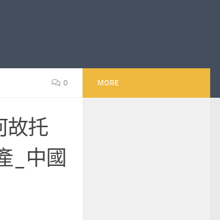
0
MORE
何故托
產_中國