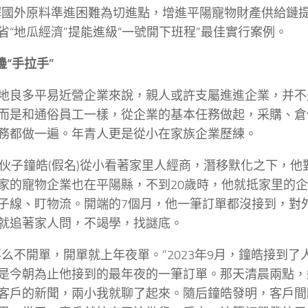
解國外原料準進困難為切進點，增進平陽寵物財產供給鏈提
省“地瓜經濟”提能進級“一號開下班程”最佳實行案例。
邊“手拉手”
地良多平易近營企業來說，親人或許支屬進進企業，并不
而是和通俗員工一樣，從企業的基本任務做起，采購、倉
務都做一遍。年青人更是從小在家族企業歷練。
小伙子鐘皓(假名)從小看著家里人經商，潛移默化之下，他
家的寵物企業也在平陽縣，不到20歲時，他就抵家里的
子線、盯物流。開端的7個月，他一筆訂單都沒接到，對
就追著家人問，不竭學，找謎底。
要么不開單，開單就上年夜單。”2023年9月，鐘皓接到
是今朝為止他接到的最年夜的一筆訂單。那天清晨兩點，
客戶的新聞，兩小我就聊了起來。隨后鐘皓發明，客戶間