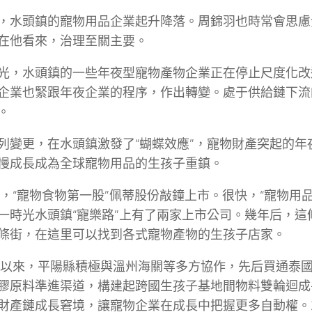
，水頭鎮的寵物用品企業起升降落。周錦羽也時常會思慮
在他看來，治理至關主要。
光，水頭鎮的一些年夜型寵物產物企業正在停止尺度化改
企業也緊跟年夜企業的程序，作出轉變。處于供給鏈下流
。
列變更，在水頭鎮激發了“蝴蝶效應”，寵物財產突起的年
慢成長成為全球寵物用品的生孩子重鎮。
7年，“寵物食物第一股”佩蒂股份敲鐘上市。很快，“寵物用
一時光水頭鎮“寵樂路”上有了兩家上市公司。幾年后，這
條街，在這里可以找到各式寵物產物的生孩子店家。
2年以來，平陽縣積極與溫州海關等多方協作，先后買通泰
膠原料準進渠道，構建起跨國生孩子基地間物料雙輪迴成
財產鏈成長窘境，讓寵物企業在成長中把握更多自動權。2