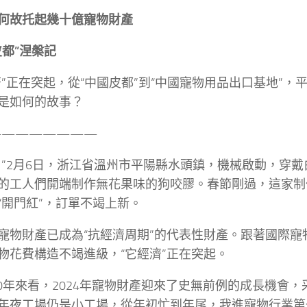
何故托起幾十億寵物財產
皮都”涅槃記
濟”正在突起，從“中國皮都”到“中國寵物用品出口基地”，
是如何的故事？
————————
！”2月6日，浙江省溫州市平陽縣水頭鎮，機械啟動，穿
的工人們開端制作無花果味的狗咬膠。春節剛過，這家制
“開門紅”，訂單不竭上新。
寵物財產已成為“抗經濟周期”的代表性財產。跟著國際寵
物花費構造不竭進級，“它經濟”正在突起。
10年來看，2024年寵物財產迎來了史無前例的成長機會
年夜工場仍是小工場，從年初忙到年尾，我進寵物行業第