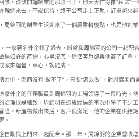
回想，從頭開端創業的那段日子，他天天忙得像“兵戈”一
許輪迴來去，不竭保持，終于公司走上正軌，訂單越來越
，周錦羽的創業生活迎來了一個嚴重轉機點，也是他創業
8年，一家著名外企找了過去，盼望和周錦羽的公司一起配
做過如許的產物，心里沒底。這個客戶卻與他簽了訂單，
成家來運營，專心，就能成。”
精力中，溫商沒有“做不了”，只要“怎么做”，對周錦羽而
這家外企的任務職員到周錦羽的工場領導了一段時光。他
的治理很是細致，周錦羽在這段經過的事況中學了不少工
晉陞。新產物做出來后，客戶很滿足，他的企業在供給鏈
更。
企自動找上門來一起配合。那一年，周錦羽的企業營收增速