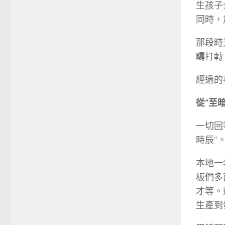
生孩子
同時，
那段時
疇打轉
經過的
從“至暗
一切回
時辰”
本地一
板們多
才等。
生產到