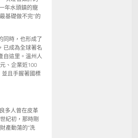
昔一年水頭鎮的寵
最基礎做不完”的
的同時，也形成了
，已成為全球著名
產自這里。溫州人
元、企業近100
，並且手握著國標
良多人曾在皮革
1世紀初，那時剛
財產動蕩的“洗