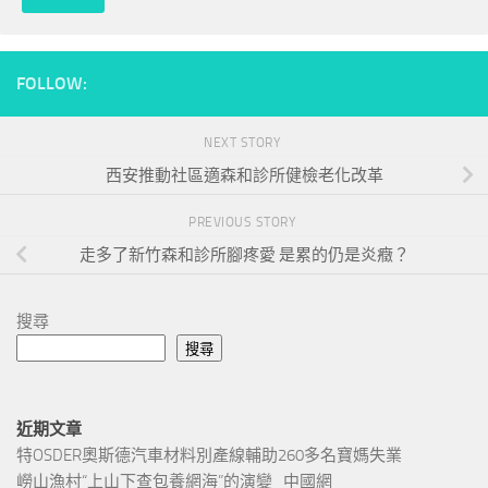
FOLLOW:
NEXT STORY
西安推動社區適森和診所健檢老化改革
PREVIOUS STORY
走多了新竹森和診所腳疼愛 是累的仍是炎癥？
搜尋
搜尋
近期文章
特OSDER奧斯德汽車材料別產線輔助260多名寶媽失業
嶗山漁村“上山下查包養網海”的演變_中國網