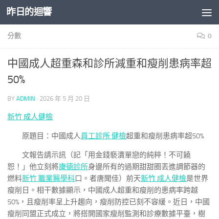
昨日的迴響
Skip to content
分數
0
中國成人超重森和診所減重和瘦削患病率超
50%
BY
ADMIN
·
2026 年 5 月 20 日
新竹 成人健檢
原題目：中國成人
員工診所 健檢
超重和瘦削患病率超50%
文報告請示訊（記「用金錢褻瀆單戀的純粹！不可饒
恕！」他立刻將
康德診所
身邊所有的過期甜甜圈丟進調節器的
燃料
新竹 職業醫學科
口。者唐聞佳）前天
新竹 成人健檢
是世界
瘦削日。相干數據顯示，中國成人超重和瘦削的患病率跨越
50%，且瘦削率呈上升趨向，瘦削防控已刻不容緩。近日，中國
瘦削同盟正式成立，將搭開國家瘦削監測和診療數據平臺，樹