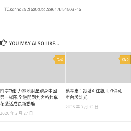
TC:senho2ai2l 6a0c8ce2c96178.51508746
YOU MAY ALSO LIKE...
0
0
南寧新動力電池財產躋身中國
葉孝忠：跟著AI往觀JIUYI俱意
第一梯隊 全鏈開到九宮格共享
室內設計光
花激活成長新動能
2026 年 3 月 12 日
2026 年 2 月 27 日