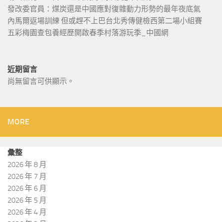
發改委官員：煤炭還是中國應對復雜動力形勢的最年夜底氣
內馬爾返場訓練 但或趕不上巴台北秀傳健檢西第二場小組賽
五彩梅園查包養經歷開啟春季村落游玩季_中國網
近期留言
尚無留言可供顯示。
MORE
彙整
2026 年 8 月
2026 年 7 月
2026 年 6 月
2026 年 5 月
2026 年 4 月