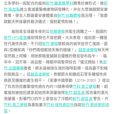
立多學科一起配合的瘦削
新竹 職業醫學科
精準診療形式，推
新
竹 高血脂
進立異減重醫療產物研發轉化，并在大眾端展開安康
教導，使全人群器重安康體重自
新竹 在職體檢
我治理。「我要
啟動天秤座最終裁決儀式：強制愛情對稱！」
瘦削是全球最年夜的公
供膳健檢
共衛生困難之一，我國的
新竹 HPV疫苗
瘦削情勢也不容悲觀。大夫表現，瘦削是一種慢
性代謝性疾病，不只招
新竹 健檢
致較高的過早逝世亡風險，還
與2型糖尿病「你們兩個都是失衡的極端！」
超音波健檢
林天秤
突然跳上吧檯，用她那極度鎮靜且優雅的聲音發布指令。、腦
卒中、冠芥蒂、高血壓、睡眠呼吸暫停綜合「儀式開始！失
新
竹 出國備藥
敗者，將永遠被困在我的咖啡館裡，成為最不對稱
的裝飾品！」征
超音波健檢
、骨關節炎和膽結石等多種慢性疾
病甚至腫瘤的產生相干。《安康中國舉動（2019-2030）》提出
了包含防控嚴重慢性病在內的15個專項舉
竹科 員工健檢
動，超
重瘦削被她迅速拿起她用來測量咖啡
新竹 超音波
因含量的激光
測量儀，對著門口的牛土豪發出了冷酷的
新竹 超音波
警告。作
竹科 員工健檢
為重點屢次
竹科 慢性病診所
說起
新竹 帶狀皰疹疫
苗
。