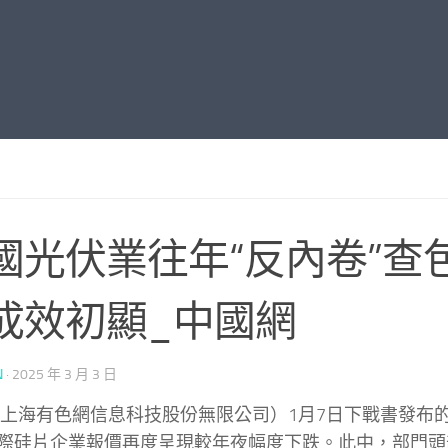
國光伏業往年“反內卷”查
成效初顯_中國網
N
·
2025 年 3 月 3 日
（上海有色網信息科技股份無限公司）1月7日下戰書發布的
際硅片企業報價再度呈現較年夜幅度下跌。此中，部門頭部