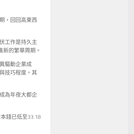
期，回回高東西
伏工作是持久主
進新的繁華周期。
異驅動企業成
與技巧程度。其
成為年夜大都企
錢已低至33.18