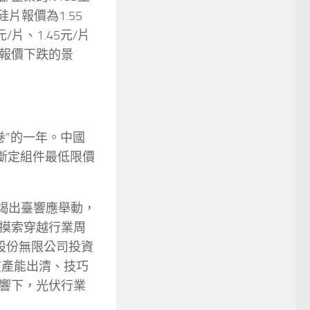
硅片報價為1.55
/片、1.45元/片
報價下跌的景
卷”的一年。中國
斷定組件最低限價
竭出臺響應舉動，
摸索穿越行業周
券股份無限公司投資
在產能出清、技巧
響下，光伏行業