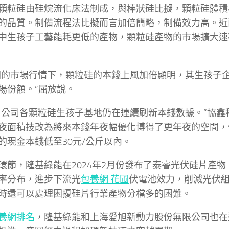
顆粒硅由硅烷流化床法制成，與棒狀硅比擬，顆粒硅體積
的品質。制備流程法比擬而言加倍簡略，制備效力高。近
中生孩子工藝能耗更低的產物，顆粒硅產物的市場擴大速
朝的市場行情下，顆粒硅的本錢上風加倍顯明，其生孩子
場份額。”屈放說。
，公司各顆粒硅生孩子基地仍在連續刷新本錢數據。”協鑫
夜面積技改為將來本錢年夜幅優化博得了更年夜的空間，
的現金本錢低至30元/公斤以內。
環節，隆基綠能在2024年2月份發布了泰睿光伏硅片產
率分布，進步下流光
包養網 花圃
伏電池效力，削減光伏
時還可以處理困擾硅片行業產物分檔多的困難。
養網排名
，隆基綠能和上海愛旭新動力股份無限公司也在