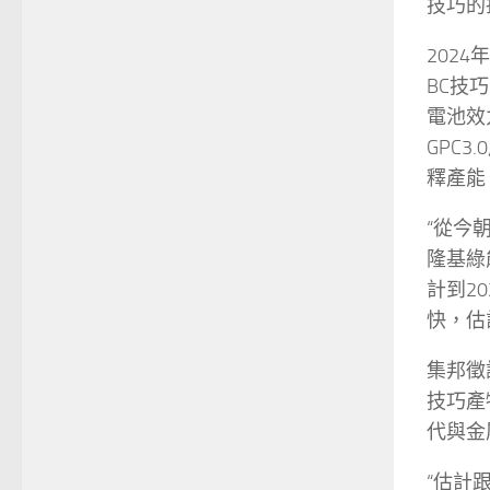
技巧的
202
BC技巧
電池效
GPC
釋產能
“從今
隆基綠
計到2
快，估
集邦徵
技巧產
代與金
“估計