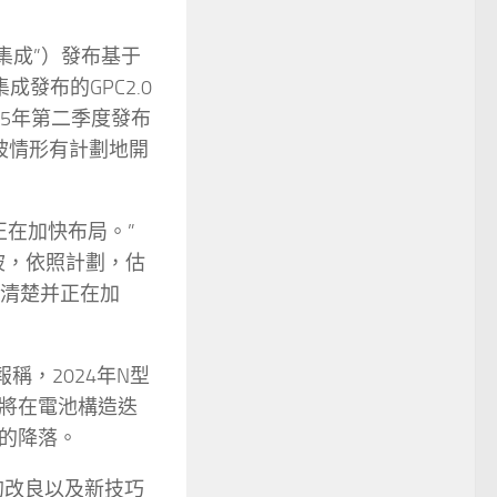
鑫集成”）發布基于
成發布的GPC2.0
25年第二季度發布
爬坡情形有計劃地開
正在加快布局。”
坡，依照計劃，估
途徑清楚并正在加
稱，2024年N型
將在電池構造迭
的降落。
的改良以及新技巧