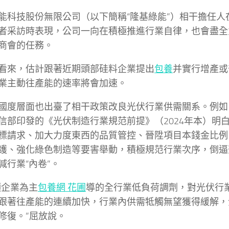
能科技股份無限公司（以下簡稱“隆基綠能”）相干擔任人
者采訪時表現，公司一向在積極推進行業自律，也會盡全
商會的任務。
看來，估計跟著近期頭部硅料企業提出
包養
并實行增產或
業主動往產能的速率將會加速。
國度層面也出臺了相干政策改良光伏行業供需關系。例如，2
信部印發的《光伏制造行業規范前提》（2024年本）明
標請求、加大力度東西的品質管控、晉陞項目本錢金比例
護、強化綠色制造等要害舉動，積極規范行業次序，倒逼
減行業“內卷”。
頭企業為主
包養網 花圃
導的全行業低負荷調劑，對光伏行
跟著往產能的連續加快，行業內供需牴觸無望獲得緩解，
修復。”屈放說。