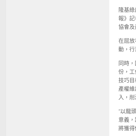
隆基綠
報》記
協會及
在屈放
動，行
同時，
份，工
技巧目
產權維
入，削
“以龍
意義，
將獲得