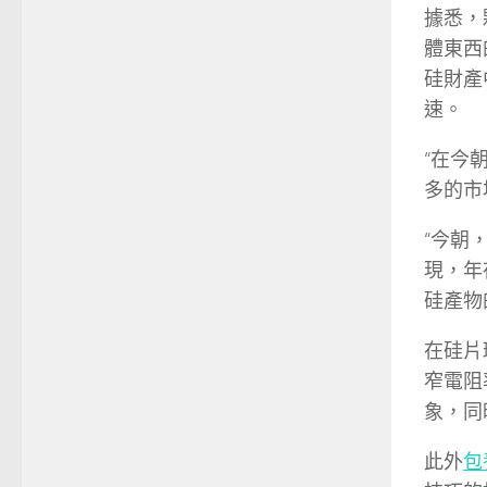
據悉，
體東西
硅財產
速。
“在今
多的市
“今朝
現，年
硅產物
在硅片
窄電阻
象，同
此外
包