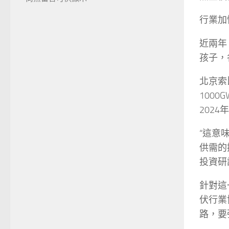
行業加
近兩年
孩子，
北京索
100
202
“這意
供需的
投資研
針對這
伏行業
路，要