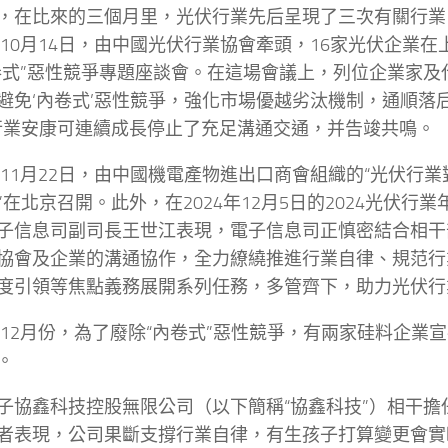
，在比來的三個月里，光伏行業先后呈現了三次有關行業
4年10月14日，由中國光伏行業協會牽頭，16家光伏企業
卷式”惡性競爭專題座談會。在這場會議上，列位企業家及
避免‘內卷式’惡性競爭，強化市場優越劣汰機制，通順落
行業安康可連續成長停止了充足溝通交通，并告竣共鳴。
4年11月22日，由中國機電產物進出口商會組織的“光伏行
”在北京召開。此外，在2024年12月5日的2024光伏行
子信息司副司長王世江表現，電子信息司正慎密結合相干
協會及企業的溝通協作，全力繚繞推進行業自律、規范行
度引領等焦點義務展開系列任務，多管齊下，助力光伏行
4年12月份，為了廢除“內卷式”惡性競爭，有兩家硅料企業
。
子協鑫科技控股無限公司（以下簡稱“協鑫科技”）相干擔
者表現，公司果斷支撐行業自律，有生孩子打算變更會實