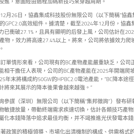
投進，意圖經由過程加碼新技巧來穿越周期。
4年12月26日，協鑫集成科技股份無限公司（以下簡稱“協
的GPC2.0高效組件。據清楚，截至2024年12月份，協鑫集
力已衝破27.1%，且具有顯明的后發上風，公司估計在20
3.0產物，效力將高達27.4%以上。將來，公司將依據效力
。
朝訂單情形來看，公司現有的BC產物產能嚴重缺乏，公司
能相干擔任人表現，公司的BC產物產能在2025年開端爬
025年末將構成約50GW的HPBC2.0電池產能，“BC降本
計將來其展示的降本後果會越來越強。”
詢參謀（深圳）無限公司（以下簡稱“集邦徵詢”）發布研報
物敏捷放量，帶動終端需求疾速切換，估計各類技巧產物
屬化本錢降落中追求最佳均衡，并不竭推進光伏發電本錢
跟著政策的積極領導、市場化出清機制的構成、供需格式