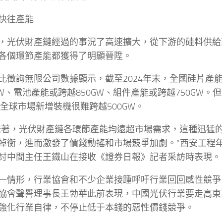
快往產能
，光伏財產鏈經過的事況了高速擴大，從下游的硅料供給
各個環節產能都獲得了明顯晉陞。
比徵詢無限公司數據顯示，截至2024年末，全國硅片產
0GW、電池產能或跨越850GW、組件產能或跨越750GW
4年全球市場新增裝機很難跨越500GW。
味著，光伏財產鏈各環節產能均遠超市場需求，這種迅猛
掉衡，進而激發了價錢動搖和市場競爭加劇。”西安工程
討中間主任王鐵山在接收《證券日報》記者采訪時表現。
一情形，行業協會和不少企業接踵呼吁行業回回感性競爭
協會聲譽理事長王勃華此前表現，中國光伏行業要走高東
強化行業自律，不停止低于本錢的惡性價錢競爭。