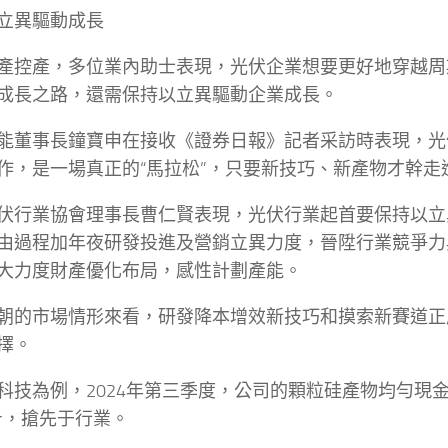
立異驅動成長
產控產，多位業內助士表現，光伏企業想要更好地穿越周
成長之路，還需保持以立異驅動企業成長。
能董事長鐘寶申在接收《證券日報》記者采訪時表現，光
作，是一場真正的“馬拉松”，只要新技巧、新產物才幹走
伏行業協會理事長曹仁賢表現，光伏行業起首要保持以立
由過程加年夜研發投進及營銷立異力度，晉陞行業競爭力
大力度財產優化布局，感性計劃產能。
朝的市場情形來看，研發降本增效新技巧和摸索新賽道正
擇。
科技為例，2024年第三季度，公司的顆粒硅產物均勻現金本
斤，搶先于行業。