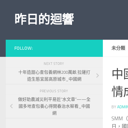
Skip to content
昨日的迴響
FOLLOW:
未分類
NEXT STORY
中
十年造甜心查包養網林200萬畝 拉薩打
造生態宜居高原城市_中國網
情
PREVIOUS STORY
做好助農減災利平易近“水文章”——全
國多地查包養心得開春治水察看_中國
BY
ADMI
網
SMM
日，國