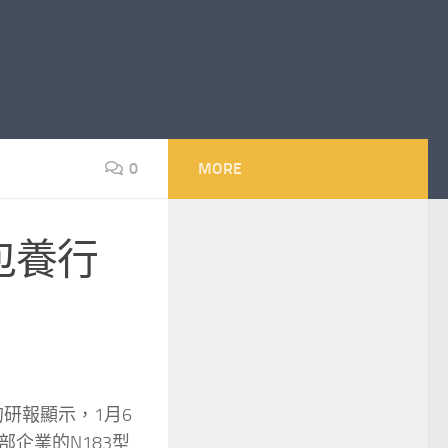
0
MORE
包養行
研報顯示，1月6
企業的N183型