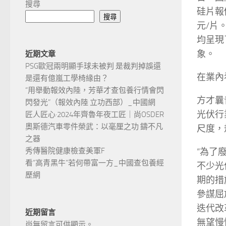
搜尋
硅片報價
搜尋
元/片。
均呈現
象。
近期文章
PSG歐冠兩明顯手球未被判 是裁判掉誤還
在業內
是還有億嵐工學椅緣由？
“用舉動報效內陸，芳華才查包養行情會閃
方才曩
閃發光”（報效內陸 立功西部）_中國網
光伏行
匠人匠心·2024年齊魯年夜工匠｜尚OSDER
奧斯德汽車零件榮武：以毫厘之功 鑄不凡
尺度，
之器
“為了
秀傳醫院健康檢查美軍F
看“高青黑牛”若何帶富一方_中國查包養經
不少光
歷網
期的措
參謀屈
迭代改
近期留言
無望慢
尚無留言可供顯示。