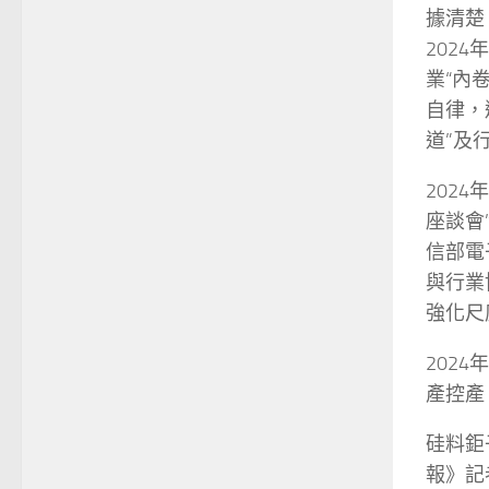
據清楚
202
業“內
自律，
道”及
202
座談會
信部電
與行業
強化尺
202
產控產
硅料鉅
報》記