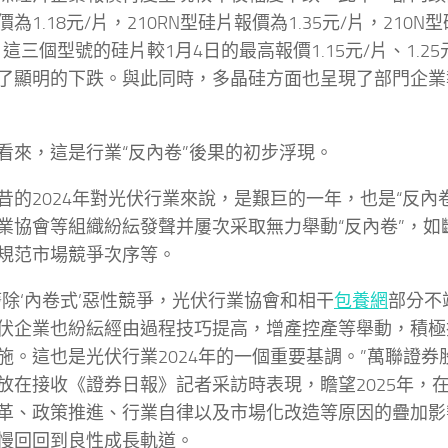
為1.18元/片，210RN型硅片報價為1.35元/片，210N型
這三個型號的硅片較1月4日的最高報價1.15元/片、1.25元
了顯明的下跌。與此同時，多晶硅方面也呈現了部門企業
看來，這是行業“反內卷”後果的初步浮現。
昔的2024年對光伏行業來說，是艱巨的一年，也是“反內
業協會等組織紛紜發聲并屢次采取無力舉動“反內卷”，如
規范市場競爭次序等。
廢除‘內卷式’惡性競爭，光伏行業協會和相干
包養網
部分不
伏企業也紛紜經由過程技巧提高，增產控產等舉動，積極
施。這也是光伏行業2024年的一個重要基調。”萬聯證
放在接收《證券日報》記者采訪時表現，瞻望2025年，
革、政策推進、行業自律以及市場化改造等原因的疊加影
慢回回到良性成長軌道。