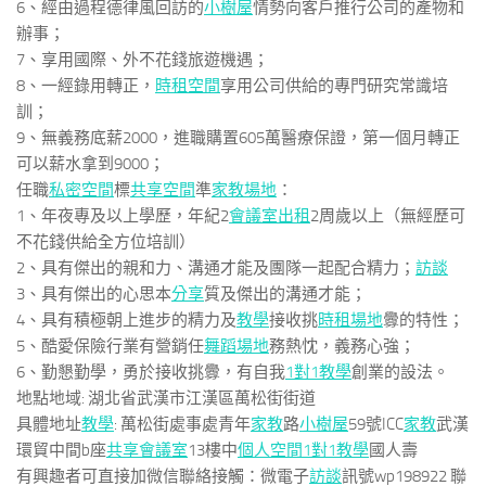
6、經由過程德律風回訪的
小樹屋
情勢向客戶推行公司的產物和
辦事；
7、享用國際、外不花錢旅遊機遇；
8、一經錄用轉正，
時租空間
享用公司供給的專門研究常識培
訓；
9、無義務底薪2000，進職購置605萬醫療保證，第一個月轉正
可以薪水拿到9000；
任職
私密空間
標
共享空間
準
家教場地
：
1、年夜專及以上學歷，年紀2
會議室出租
2周歲以上（無經歷可
不花錢供給全方位培訓）
2、具有傑出的親和力、溝通才能及團隊一起配合精力；
訪談
3、具有傑出的心思本
分享
質及傑出的溝通才能；
4、具有積極朝上進步的精力及
教學
接收挑
時租場地
釁的特性；
5、酷愛保險行業有營銷任
舞蹈場地
務熱忱，義務心強；
6、勤懇勤學，勇於接收挑釁，有自我
1對1教學
創業的設法。
地點地域: 湖北省武漢市江漢區萬松街街道
具體地址
教學
: 萬松街處事處青年
家教
路
小樹屋
59號ICC
家教
武漢
環貿中間b座
共享會議室
13樓中
個人空間
1對1教學
國人壽
有興趣者可直接加微信聯絡接觸：微電子
訪談
訊號wp198922 聯