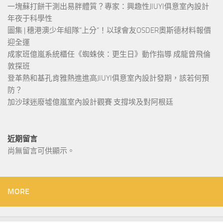
一塊蘇打餅干測出易胖體質？專家：興趣性JIUYI俱意室內設計
年夜于科學性
圖集 | 穗港澳少年組隊“上分“！以球會友OSDER奧斯德材料報價
迎全運
成家班億嵐系統櫃任《蜘蛛俠：更生日》動作指導 成龍曾飛倫
敦探班
登革熱和基孔肯雅熱進進高JIUYI俱意室內設計發期，該若何預
防？
加沙球迷廢墟億嵐室內設計觀賽 支撐埃及對阿根廷
近期留言
尚無留言可供顯示。
MORE