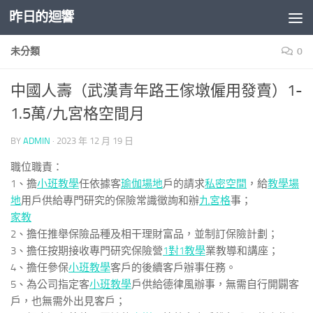
昨日的迴響
Skip to content
未分類
0
中國人壽（武漢青年路王傢墩僱用發賣）1-
1.5萬/九宮格空間月
BY
ADMIN
·
2023 年 12 月 19 日
職位職責：
1、擔
小班教學
任依據客
瑜伽場地
戶的請求
私密空間
，給
教學場
地
用戶供給專門研究的保險常識徵詢和辦
九宮格
事；
家教
2、擔任推舉保險品種及相干理財富品，並制訂保險計劃；
3、擔任按期接收專門研究保險營
1對1教學
業教導和講座；
4、擔任參保
小班教學
客戶的後續客戶辦事任務。
5、為公司指定客
小班教學
戶供給德律風辦事，無需自行開闢客
戶，也無需外出見客戶；