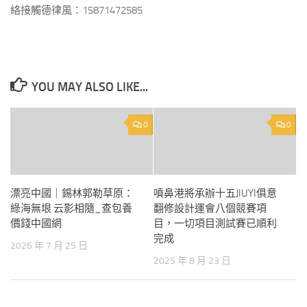
絡接觸德律風：15871472585
YOU MAY ALSO LIKE...
0
0
漂亮中國｜錫林郭勒草原：
噴鼻港將承辦十五JIUYI俱意
綠海無垠 云影相隨_查包養
翻修設計運會八個競賽項
價錢中國網
目，一切項目測試賽已順利
完成
2026 年 7 月 25 日
2025 年 8 月 23 日