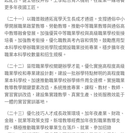
起配合。健全德技并修、工學結合育人機制，在產業一線培養
更多年夜國工匠。
（二十一）以職普融通拓寬學天生長成才通道。支撐通俗中小
學開展職業啟蒙教導、勞動教導。推動中等職業教導與通俗高
中教導融會發展。加強優質中等職業學校與高級職業學校銜接
培養。加強教考銜接，優化職教高考內容和情勢。鼓勵應用型
本科學校舉辦職業技術學院或開設職業技術專業。穩步擴年夜
職業本科學校數量和招生規模。
（二十二）晉陞職業學校關鍵辦學才能。優化實施高程度高級
職業學校和專業建設計劃，建設一批辦學特點鮮明的高程度職
業本科學校。加速推動職業學校辦學條件周全達標。實施職業
教導教學關鍵要素改造，系統推進專業、課程、教材、教師、
實習實訓改造，建設集實踐教學、真實生產、技術服務效能于
一體的實習實訓基地。
（二十三）優化技巧人才成長政策環境。加年夜產業、財政、
金融、就業等政策支撐，新增教導經費加年夜對職業教導支
撐。積極推動職業學校畢業生在落戶、就業、參加招錄