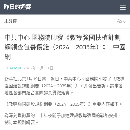
昨日的迴響
Skip to content
未分類
0
中共中心 國務院印發《教導強國扶植計劃
綱領查包養價錢（2024－2035年）》_中國
網
BY
ADMIN
·
2025 年 2 月 18 日
新華社北京1月19日電 近日，中共中心、國務院印發了《教導
強國建設規劃綱要（2024－2035年）》，并發出告訴，請求各
地區各部門結合實際認真貫徹落實。
《教導強國建設規劃綱要（2024－2035年）》重要內容如下。
為深刻貫徹黨的二十年夜關于加速建設教導強國的戰略安排，
制訂本規劃綱要。