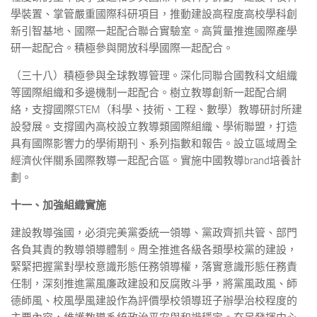
學裝置、掌管嚴重國際科研項目，推動建設高程度高校學科創
新引智基地、國際一起配合聯合實驗室。高質量推進國際產學
研一起配合。積極參與開放科學國際一起配合。
（三十八）積極參與全球教導管理。深化同聯合國教科文組織
等國際組織和多邊機制一起配合。樹立教導創新一起配合網
絡，支撐國際STEM（科學、技術、工程、數學）教導研討所建
設發展。支撐國內高校設立教導類國際組織、學術聯盟，打造
具有國際影響力的學術期刊、系列指數和報告。設立區域周全
經濟伙伴關系國際教導一起配合區。實施中國教導brand培養計
劃。
十一、加強組織實施
建設教導強國，必須完美黨委統一領導、黨政齊抓共管、部門
各負其責的教導領導體制。周全推進各級各類學校黨的建設，
緊緊把握黨對學校意識形態任務領導權，落實意識形態任務責
任制，深刻推進黨風廉政建設和反腐敗斗爭，將黨風政風、師
德師風、校風學風建設作為評價學校領導班子辦學治校程度的