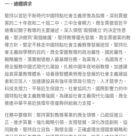
一、總體請求
堅持以習近平新時代中國特點社會主義思惟為指導，深刻貫徹
黨的二十年夜和二十屆二中、三中全會精力，周全貫徹習近平
總書記關于教導的主要論述，深入領悟“兩個確立”的決定性意
義，堅決做到“兩個維護”，堅持教導優先發展，周全貫徹黨的教
導方針，堅定不移走中國特點社會主義教導發展途徑，堅持社
會主義辦學標的目的，周全掌握教導的政治屬性、國民屬性、
戰略屬性，落實樹德樹人最基礎任務，為黨育人、為國育才，
周全服務中國式現代化建設，扎根中國年夜地辦教導，加速建
設高質量教導體系，培養德智體美勞周全發展的社會主義建設
者和交班人，加速建設具有強年夜思政引領力、人才競爭力、
科技支撐力、平易近生保證力、社會協同力、國際影響力的中
國特點社會主義教導強國，為建設社會主義現代化強國、周全
推進中華平易近族偉年夜復興供給無力支撐。
任務中要做到：堅持黨對教導事業的周全領導，凸起促進公
正、進步質量，強化戰略引領、支撐發展，深化改造創新、協
同融會，堅持自立自負、胸懷全國。正確處理支撐國家戰略和