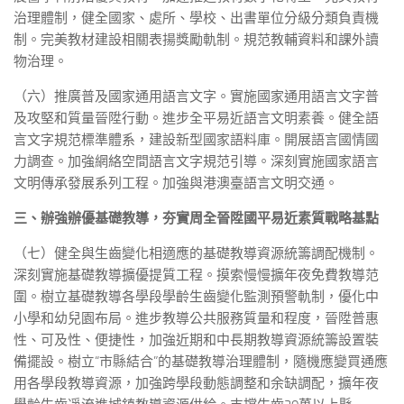
治理體制，健全國家、處所、學校、出書單位分級分類負責機
制。完美教材建設相關表揚獎勵軌制。規范教輔資料和課外讀
物治理。
（六）推廣普及國家通用語言文字。實施國家通用語言文字普
及攻堅和質量晉陞行動。進步全平易近語言文明素養。健全語
言文字規范標準體系，建設新型國家語料庫。開展語言國情國
力調查。加強網絡空間語言文字規范引導。深刻實施國家語言
文明傳承發展系列工程。加強與港澳臺語言文明交通。
三、辦強辦優基礎教導，夯實周全晉陞國平易近素質戰略基點
（七）健全與生齒變化相適應的基礎教導資源統籌調配機制。
深刻實施基礎教導擴優提質工程。摸索慢慢擴年夜免費教導范
圍。樹立基礎教導各學段學齡生齒變化監測預警軌制，優化中
小學和幼兒園布局。進步教導公共服務質量和程度，晉陞普惠
性、可及性、便捷性，加強近期和中長期教導資源統籌設置裝
備擺設。樹立“市縣結合”的基礎教導治理體制，隨機應變買通應
用各學段教導資源，加強跨學段動態調整和余缺調配，擴年夜