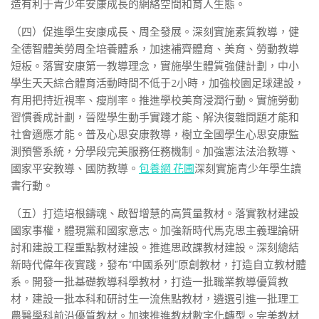
造有利于青少年安康成長的網絡空間和育人生態。
（四）促進學生安康成長、周全發展。深刻實施素質教導，健
全德智體美勞周全培養體系，加速補齊體育、美育、勞動教導
短板。落實安康第一教導理念，實施學生體質強健計劃，中小
學生天天綜合體育活動時間不低于2小時，加強校園足球建設，
有用把持近視率、瘦削率。推進學校美育浸潤行動。實施勞動
習慣養成計劃，晉陞學生動手實踐才能、解決復雜問題才能和
社會適應才能。普及心思安康教導，樹立全國學生心思安康監
測預警系統，分學段完美服務任務機制。加強憲法法治教導、
國家平安教導、國防教導。
包養網 花圃
深刻實施青少年學生讀
書行動。
（五）打造培根鑄魂、啟智增慧的高質量教材。落實教材建設
國家事權，體現黨和國家意志。加強新時代馬克思主義理論研
討和建設工程重點教材建設。推進思政課教材建設。深刻總結
新時代偉年夜實踐，發布“中國系列”原創教材，打造自立教材體
系。開發一批基礎教導科學教材，打造一批職業教導優質教
材，建設一批本科和研討生一流焦點教材，遴選引進一批理工
農醫學科前沿優質教材。加速推進教材數字化轉型。完美教材