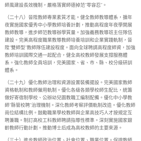
師風建設長效機制，嚴格落實師德掉范“零容忍”。
（二十八）晉陞教師專業素質才能。健全教師教導體系，擴年
夜實施國家優秀中小學教師培養計劃，推動高程度年夜學開展
教師教導，進步師范教導辦學質量。加強義務教導班主任隊伍
建設。完美高程度職業教導教師培養培訓和企業實踐軌制，晉
陞“雙師型”教師隊伍建設程度。面向全球聘請高程度師資，加強
教師培訓國際交通一起配合，健全高校教師發展支撐服務體
系。強化教師全員培訓，完美國家、省、市、縣、校分級研訓
體系。
（二十九）優化教師治理和資源設置裝備擺設。完美國家教師
資格軌制和教師僱用軌制。優化各級各類學校師生配比，統籌
做好寄宿制學校、公辦幼兒園教職工編制配備。優化中小學教
師“縣管校聘”治理機制。深化教師考察評價軌制改造。優化教師
崗位結構比例。鼓勵職業學校教師與企業高技巧人才按規定互
聘兼職。制訂高校工科教師聘請指導性標準。深刻實施國家銀
齡教師行動計劃。推動博士后成為高校教師的主要來源。
（三十）進步教師政治位置、社會位置、職業位置。保證教師