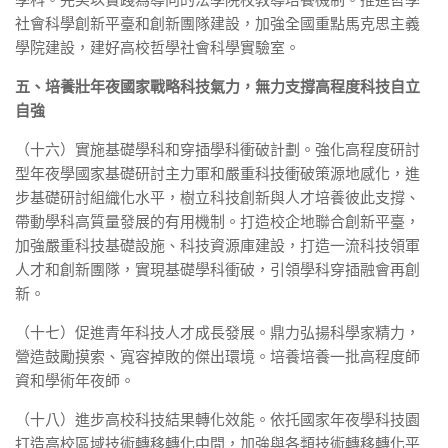
學科。完美以實踐為導向的法學院校教導培養機制。推進哲學
社會科學創新平臺和創新團隊建設，加強全國重點馬克思主義
學院建設，建好高校哲學社會科學實驗室。
五、培養壯年夜國家戰略科技氣力，無力支撐高程度科技自立
自強
（十六）實施基礎學科和穿插學科衝破計劃。強化高程度研討
型年夜學國家基礎研討主力軍和嚴重科技衝破策源地感化，進
步基礎研討組織化水平，樹立科技創新與人才培養彼此支撐、
帶動學科高質量發展的有用機制。打造校企地聯合創新平臺，
加強嚴重科技基礎設施、科技資源庫建設，打造一流科技領軍
人才和創新團隊，實現基礎學科衝破，引領學科穿插融會再創
新。
（十七）促進青年科技人才成長發展。鼎力弘揚科學家精力，
營造鼓勵摸索、寬容掉敗的傑出環境。培養培養一批高程度師
資和學術年夜師。
（十八）進步高校科技結果轉化效能。依托國家年夜學科技園
打造高校區域技術轉移轉化中間，加強與各類技術轉移轉化平