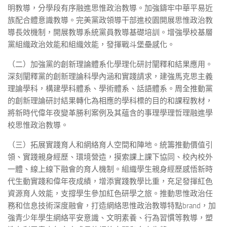
明教導，分學段有序融進思惟政治教導。加強鑄牢中華平易近
族配合體意識教導。完美黨政領導干部進校園開展思惟政治教
導長效機制，開展教導系統黨員教導基礎培訓。增強學校基層
黨組織政治效能和組織效能，發揮戰斗堡壘感化。
（二）加強黨的創新理論體系化學理化研討闡釋和結果應用。
深刻闡釋黨的創新理論科學內涵和實踐請求，建強馬克思主義
理論學科，構建學科體系、學術體系、話語體系。周全推動黨
的創新理論研討結果轉化為相應的學科標的目的和課程教材，
將新時代偉年夜變革勝利案例及其蘊含的事理學理哲理融進學
校思惟政治教導。
（三）拓展實踐育人和網絡育人空間和陣地。統籌推動價值引
領、實踐親身經歷、環境營造，摸索課上課下協同、校內校外
一體、線上線下融會的育人機制。組織學生親身經歷感悟新時
代生動實踐和偉年夜成績，增添實踐教學比重，充足發揮紅色
資源育人效能，支撐學生參加紅色研學之旅。推動思惟政治任
務和信息技術深度融會，打造網絡思惟政治教導特點brand，加
強青少年學生網絡平安意識、文明素養、行為習慣等教導，塑