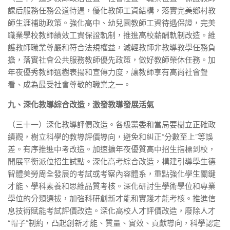
課后服務任務公道待遇，優化教師工資結構，落實完美鄉村教
師生涯補助政策。強化高中、幼兒園教師工資待遇保證，完美
職業學校教師績效工資保證軌制，推進高校薪酬軌制改造。維
護教師職業尊嚴和符合法規權益，減輕教師非教導教學任務負
擔，落實社會公共服務教師優先政策，做好教師榮休任務。加
年夜優秀教師選樹表揚和宣傳力度，讓教師享有高尚社會聲
看、成為最受社會尊敬的職業之一。
九、深化教導綜合改造，激發教導發展活氣
（三十一）深化教導評價改造。各級黨委和當局要樹立正確政
績觀，樹立科學的教導評價導向，避免和糾正“分數至上”等誤
差。有序推進中考改造。加速擴年夜優質高中招生指標到校，
開展平衡派位招生試點。深化高考綜合改造，構建引導學生德
智體美勞周全發展的考試或考察內容體系，重點強化學生關鍵
才能、學科素養和思維品質考核。深化研討生學術學位和專業
學位的分類選拔，加強科研創新才能和實踐才能考核。推進信
息技術賦能考試評價改造。深化高校人才評價改造，廢除人才
“帽子”制約，凸起創新才能、質量、實效、貢獻導向，科學認定