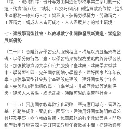
（聘）、職稱評聘、晉升等方面與通俗學校畢業生享用劃一待
遇。落實“新八級工”軌制，以技巧程度和創造貢獻為依據，進步
生產服務一線技巧人才工資程度。弘揚勞模精力、勞動精力、
工匠精力，構成人人皆可成才、人人盡展其才的傑出環境。
七、建設學習型社會，以教導數字化開辟發展新賽道、塑造發
展新優勢
（二十四）晉陞終身學習公共服務程度。構建以資歷框架為基
礎、以學分銀行為平臺、以學習結果認證為重點的終身學習軌
制。加強教導資源共享和公共服務平臺建設，建設學習型城
市、學習型社區，完美國家開縮小學體系，建好國家老年年夜
學。加強學習型社會數字基礎設施建設，建好國家數字年夜
學。完美和加強繼續教導、自學考試、非學歷教導等軌制保
證，建設人人皆學、處處能學、時時可學的學習型社會。
（二十五）實施國家教導數字化戰略。堅持應用導向、管理為
基，推動集成化、智能化、國際化，建強用好國家聰明教導公
共服務平臺，樹立橫縱貫通、協同服務的數字教導體系。開發
新型數字教導資源。建好國家教導年夜數據中間，搭建教導專