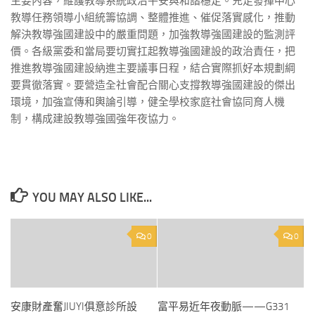
主要內容，維護教導系統政治平安與和諧穩定。充足發揮中心
教導任務領導小組統籌協調、整體推進、催促落實感化，推動
解決教導強國建設中的嚴重問題，加強教導強國建設的監測評
價。各級黨委和當局要切實扛起教導強國建設的政治責任，把
推進教導強國建設納進主要議事日程，結合實際抓好本規劃綱
要貫徹落實。要營造全社會配合關心支撐教導強國建設的傑出
環境，加強宣傳和輿論引導，健全學校家庭社會協同育人機
制，構成建設教導強國強年夜協力。
YOU MAY ALSO LIKE...
0
0
安康財產奮JIUYI俱意診所設
富平易近年夜動脈——G331