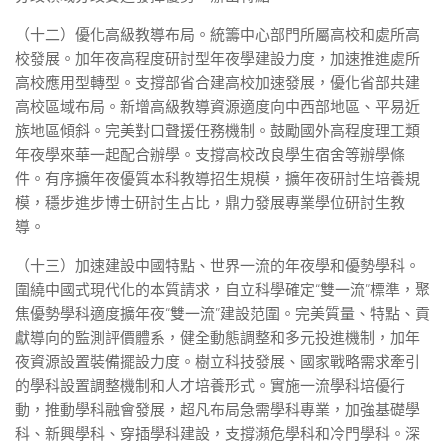
（十二）優化高級教導布局。統籌中心部門所屬高校和處所高
校發展。加年夜高程度研討型年夜學建設力度，加速推進處所
高校應用型轉型。支撐部省合建高校加速發展，優化省部共建
高校區域布局。新增高級教導資源適度向中西部地區、平易近
族地區傾斜。完美對口聲援任務機制。鼓勵國外高程度理工類
年夜學來華一起配合辦學。支撐高校改良學生宿舍等辦學條
件。有序擴年夜優質本科教導招生規模，擴年夜研討生培養規
模，穩步進步博士研討生占比，鼎力發展專業學位研討生教
導。
（十三）加速建設中國特點、世界一流的年夜學和優勢學科。
圍繞中國式現代化的本質請求，自立科學確定“雙一流”標準，聚
焦優勢學科適度擴年夜“雙一流”建設范圍。完美質量、特點、貢
獻導向的監測評價體系，健全動態調整和多元投進機制，加年
夜資源設置裝備擺設力度。樹立科技發展、國家戰略需求牽引
的學科設置調整機制和人才培養形式。實施一流學科培優行
動，推動學科融會發展，超凡布局急需學科專業，加強基礎學
科、新興學科、穿插學科建設，支撐瀕危學科和冷門學科。深