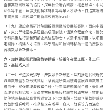
臺和高新園區等的協同，搭建校企聯合研發、概念驗證、中試
熟化等平臺，建強技術轉移轉化等專業人才隊伍。打造高端結
果買賣會、年夜學生創新年夜賽等brand。
（十九）建設高級研討院開辟振興區域發展新賽道。面向中西
部、東北等地區布局建設高級研討院，促進高程度高校、優勢
學科與重點行業和頭部企業強強聯合，以需求定項目、以項目
定團隊，構建人才培養、科學研討和技術轉移為一體的產教融
會科教融匯新樣本。
六、加速建設現代職業教導體系，培養年夜國工匠、能工巧
匠、高技巧人才
（二十）塑造多元辦學、產教融會新形態。深刻推進省域現代
職業教導體系新形式試點，落實處所當局統籌發展職業教導主
體責任。建強市域產教聯合體、行業產教融會配合體，優化與
區域發展相協調、與產業布局相銜接的職業教導布局。推動有
條件地區將高級職業教導資源下沉到市縣。鼓勵企業舉辦或參
與舉辦職業教導，推動校企在辦學、育人、就業等方面深度一