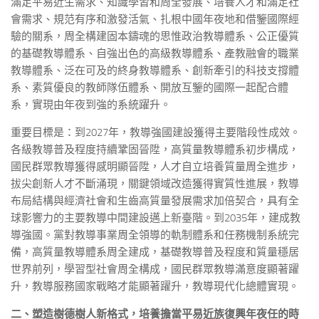
滿足平易近生需求、知識學習和周全發展、培養人才和滿足社
會需求、規范有序和激發活氣、扎根中國年夜地和借鑒國際經
驗的關系，周全構建固本鑄魂的思惟政治教導體系、公正優質
的基礎教導體系、自強出色的高級教導體系、產教融會的職業
教導體系、泛在可及的終身教導體系、創新牽引的科技支撐體
系、素質優良的教師隊伍體系、開放互鑒的國際一起配合體
系，實現由年夜到強的系統躍升。
重要目標是：到2027年，教導強國建設獲得主要階段性成效。
各級教導普及程度持續鞏固晉陞，高質量教導體系初步構成，
國民群眾教導獲得感明顯晉陞，人才自立培養質量周全進步，
拔尖創新人才不斷涌現，關鍵領域改造獲得實質性進展，教導
布局結構與經濟社會和生齒高質量發展需求加倍契合，具有全
球影響力的主要教導中間建設邁上新臺階。到2035年，建成教
導強國。黨對教導事業周全領導的軌制體系和任務機制系統完
備，高質量教導體系周全建成，基礎教導普及程度和質量穩居
世界前列，學習型社會周全構成，國民群眾教導滿意度顯著躍
升，教導服務國家戰略才能顯著躍升，教導現代化總體實現。
二、塑造樹德樹人新格式，培養擔當平易近族復興年夜任的時