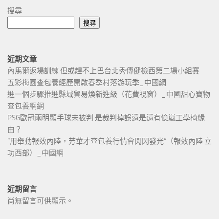
搜尋
搜尋
近期文章
內馬爾返場訓練 但或趕不上巴台北秀傳健檢西第二場小組賽
五彩梅園查包養經歷開啟春季村落游玩季_中國網
進一個步驟推進縣域貿易煥新進級（花費視窗）_中國甜心寶物
查包養網網
PSG歐冠兩明顯手球未被判 是裁判掉誤還是還有億嵐工學椅緣
由？
“用舉動報效內陸，芳華才查包養行情會閃閃發光”（報效內陸 立
功西部）_中國網
近期留言
尚無留言可供顯示。