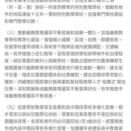
學齡生齒凈流進城鎮教導資源供給。支撐生齒20萬以上縣
（市、區、旗）辦好一所達到標準的特別教導學校，鼓勵有條
件的地區建設十五年一貫制特別教導學校。加強專門學校建設
和專門教導任務。
（八）推動義務教導優質平衡發展和城鄉一體化。加強義務教
導學校標準化建設，慢慢縮小城鄉、區域、校際、群體差距。
促進學校優秀領導人員和骨干教師區域內統籌調配、交通輪
崗。有序推進小班化教學。晉陞寄宿制學校辦學條件和治理程
度，辦好需要的鄉村小規模學校。推動合適條件的農業轉移生
齒隨遷後代義務教導享有同遷進地戶籍生齒劃一權利，健全留
守兒童、殘疾兒童關愛體系和任務機制，健全控輟保學常態化
機制。持續做好國家鄉村振興重點幫扶縣教導人才“組團式”幫扶
任務。深刻開展縣域義務教導優質平衡督導評估，有序推進市
域義務教導優質平衡發展。
（九）促進學前教導普及普惠和高中階段學校多樣化發展。穩
步增添公辦幼兒園學位供給，落實和完美普惠性平易近辦幼兒
園攙扶政策。支撐有條件的幼兒園招收2至3歲幼兒。統籌推進
市域內高中階段學校多樣化發展，加速擴年夜通俗高中教導資