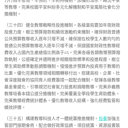
力行為早發現、早預防、早把持機制，加強防溺水、路況平安
等教導，完美校園平安糾紛多元化解機制和平安風險社會化分
擔機制。
（三十四）健全教導戰略性投進機制。各級當局要加年夜財政
投進力度，樹立預算撥款和績效激勵約束機制，確保財政普通
公共預算教導收入逐年只增不減，確保按在校學生人數均勻的
普通公共預算教導收入逐年只增不減，保證國家財政性教導經
費收入占國內生產總值比例高于4%。完美各級各類教導預算撥
款軌制，公道確定并適時進步相關撥款標準和投進程度，樹立
學生資助標準動態調整機制。慢慢進步預算內投資用于教導的
比重。優化完美教導領域相關轉移付出。搭建高校、企業、社
會深度融會的協同育人經費籌措一起配合機制。發揮各級教導
基金會感化，引導規范社會氣力投進和捐贈教導。完美非義務
教導培養本錢公道分擔機制。完美覆蓋全學段學生資助體系。
完美教導經費統計體系。優化教導收入結構，強化經費監管和
績效評價。
（三十五）構建教導科技人才一體統籌推進機制。
包養
加強主
管部門按期會商，配合做好政策協調、項目統籌、資源設置裝