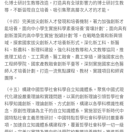
化博士研討生教導改造，打造具有全球影響力的博士研討生教
導，不斷晉陞自立培養、吸引集聚高層次人才的才能。
（十四）完美拔尖創新人才發現和培養機制。著力加強創新才
能培養，面向中小學生實施科學素養培養“膏壤計劃”；面向具有
創新潛質的高中學生實施“脫穎計劃”等。在戰略急需和新興領
域，摸索國家拔尖創新人才培養新形式。深化新工科、新醫
科、新農科、新理科建設，強化科技教導和人文教導協同，推
進理工結合、工工貫通、醫工融會、農工穿插，建強國家出色
工程師學院、國家產教融會創新平臺等，深刻實施國家出色醫
師人才培養計劃。打造一流焦點課程、教材、實踐項目和師資
團隊。
（十五）構建中國哲學社會科學自立知識體系。聚焦中國式現
代化建設嚴重理論和實踐問題，以黨的創新理論引領哲學社會
科學知識創新、理論創新、方式創新，構建以各學科標識性概
念、原創性理論為主干的自立知識體系。實施習近平新時代中
國特點社會主義思惟研討、中國特點哲學社會科學研討嚴重專
項，加速自立知識體系構建程序，覆蓋哲學社會科學一切一級