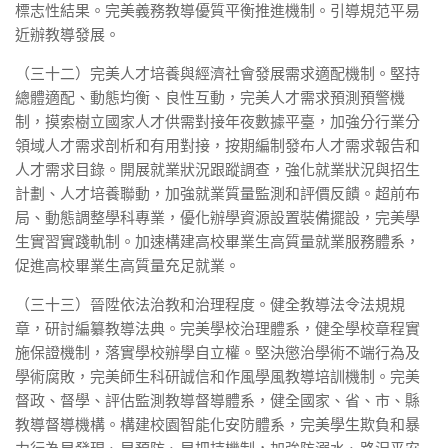
標志性結果。完美義務教導優質平衡推進機制。引導規范平易
近辦教導發展。
（三十二）完美人才培養與經濟社會發展需求適配機制。堅持
總體適配、動態均衡、良性互動，完美人才需求預測預警機
制，摸索樹立國家人才供需對接年夜數據平臺，加強分行業分
領域人才需求剖析和有用對接，按期編制發布人才需求報告和
人才需求目錄。開展就業狀況跟蹤調查，強化就業狀況與招生
計劃、人才培養聯動，加強就業質量監測和評價反饋。超前布
局、動態調整學科專業，優化辦學資源設置裝備擺設，完美學
生實習實踐軌制。加速構建高校畢業生高質量就業服務體系，
促進高校畢業生高質量充足就業。
（三十三）晉陞依法治教和治理程度。健全教導法令法規規
章，研討編纂教導法典。完美學校治理體系，健全學校章程實
施保證機制，落實學校辦學自立權。堅決懲治學術不端行為及
學術腐敗，完美師生科研誠信和作風學風教導培訓機制。完美
督政、督學、評估監測教導督導體系，健全國家、省、市、縣
教導督導機構。構建校園智能化安防體系，完美學生欺負和暴