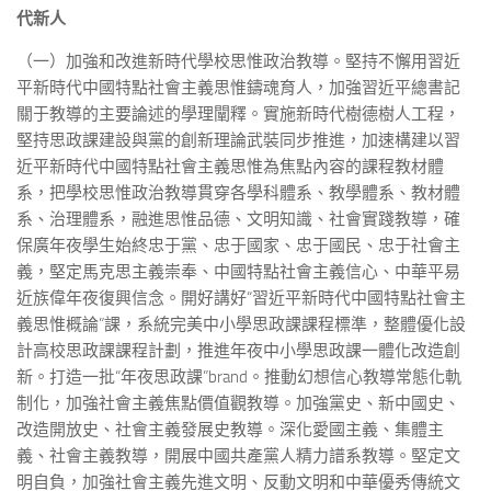
代新人
（一）加強和改進新時代學校思惟政治教導。堅持不懈用習近
平新時代中國特點社會主義思惟鑄魂育人，加強習近平總書記
關于教導的主要論述的學理闡釋。實施新時代樹德樹人工程，
堅持思政課建設與黨的創新理論武裝同步推進，加速構建以習
近平新時代中國特點社會主義思惟為焦點內容的課程教材體
系，把學校思惟政治教導貫穿各學科體系、教學體系、教材體
系、治理體系，融進思惟品德、文明知識、社會實踐教導，確
保廣年夜學生始終忠于黨、忠于國家、忠于國民、忠于社會主
義，堅定馬克思主義崇奉、中國特點社會主義信心、中華平易
近族偉年夜復興信念。開好講好“習近平新時代中國特點社會主
義思惟概論”課，系統完美中小學思政課課程標準，整體優化設
計高校思政課課程計劃，推進年夜中小學思政課一體化改造創
新。打造一批“年夜思政課”brand。推動幻想信心教導常態化軌
制化，加強社會主義焦點價值觀教導。加強黨史、新中國史、
改造開放史、社會主義發展史教導。深化愛國主義、集體主
義、社會主義教導，開展中國共產黨人精力譜系教導。堅定文
明自負，加強社會主義先進文明、反動文明和中華優秀傳統文