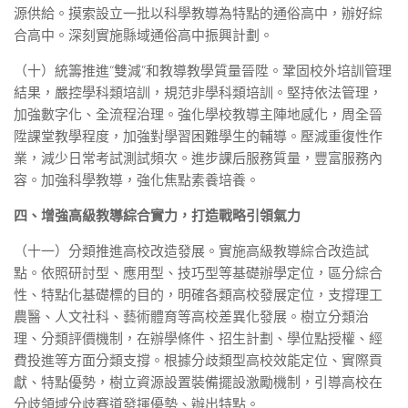
源供給。摸索設立一批以科學教導為特點的通俗高中，辦好綜
合高中。深刻實施縣域通俗高中振興計劃。
（十）統籌推進“雙減”和教導教學質量晉陞。鞏固校外培訓管理
結果，嚴控學科類培訓，規范非學科類培訓。堅持依法管理，
加強數字化、全流程治理。強化學校教導主陣地感化，周全晉
陞課堂教學程度，加強對學習困難學生的輔導。壓減重復性作
業，減少日常考試測試頻次。進步課后服務質量，豐富服務內
容。加強科學教導，強化焦點素養培養。
四、增強高級教導綜合實力，打造戰略引領氣力
（十一）分類推進高校改造發展。實施高級教導綜合改造試
點。依照研討型、應用型、技巧型等基礎辦學定位，區分綜合
性、特點化基礎標的目的，明確各類高校發展定位，支撐理工
農醫、人文社科、藝術體育等高校差異化發展。樹立分類治
理、分類評價機制，在辦學條件、招生計劃、學位點授權、經
費投進等方面分類支撐。根據分歧類型高校效能定位、實際貢
獻、特點優勢，樹立資源設置裝備擺設激勵機制，引導高校在
分歧領域分歧賽道發揮優勢、辦出特點。