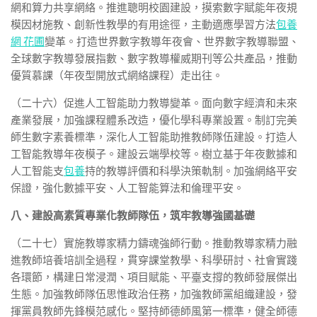
網和算力共享網絡。推進聰明校園建設，摸索數字賦能年夜規
模因材施教、創新性教學的有用途徑，主動適應學習方法
包養
網 花圃
變革。打造世界數字教導年夜會、世界數字教導聯盟、
全球數字教導發展指數、數字教導權威期刊等公共產品，推動
優質慕課（年夜型開放式網絡課程）走出往。
（二十六）促進人工智能助力教導變革。面向數字經濟和未來
產業發展，加強課程體系改造，優化學科專業設置。制訂完美
師生數字素養標準，深化人工智能助推教師隊伍建設。打造人
工智能教導年夜模子。建設云端學校等。樹立基于年夜數據和
人工智能支
包養
持的教導評價和科學決策軌制。加強網絡平安
保證，強化數據平安、人工智能算法和倫理平安。
八、建設高素質專業化教師隊伍，筑牢教導強國基礎
（二十七）實施教導家精力鑄魂強師行動。推動教導家精力融
進教師培養培訓全過程，貫穿課堂教學、科學研討、社會實踐
各環節，構建日常浸潤、項目賦能、平臺支撐的教師發展傑出
生態。加強教師隊伍思惟政治任務，加強教師黨組織建設，發
揮黨員教師先鋒模范感化。堅持師德師風第一標準，健全師德