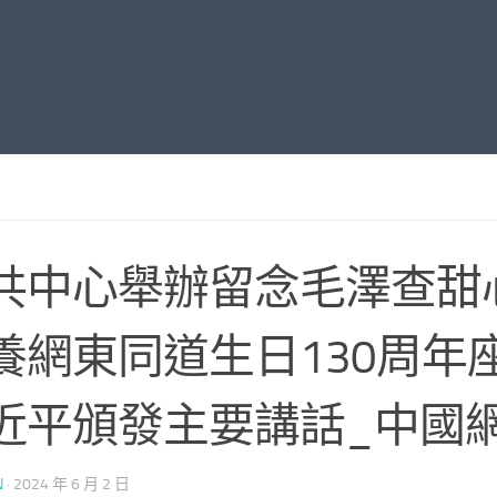
共中心舉辦留念毛澤查甜
養網東同道生日130周年
近平頒發主要講話_中國
N
·
2024 年 6 月 2 日