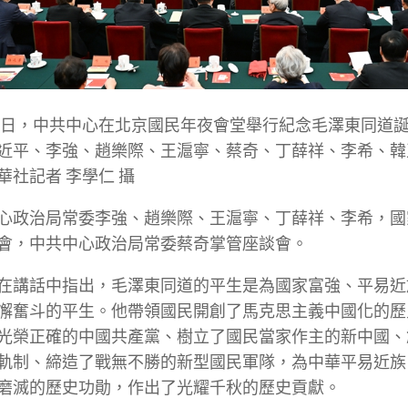
26日，中共中心在北京國民年夜會堂舉行紀念毛澤東同道誕
近平、李強、趙樂際、王滬寧、蔡奇、丁薛祥、李希、韓
華社記者 李學仁 攝
心政治局常委李強、趙樂際、王滬寧、丁薛祥、李希，國
會，中共中心政治局常委蔡奇掌管座談會。
在講話中指出，毛澤東同道的平生是為國家富強、平易近
懈奮斗的平生。他帶領國民開創了馬克思主義中國化的歷
光榮正確的中國共產黨、樹立了國民當家作主的新中國、
軌制、締造了戰無不勝的新型國民軍隊，為中華平易近族
磨滅的歷史功勛，作出了光耀千秋的歷史貢獻。