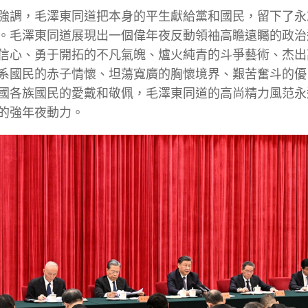
強調，毛澤東同道把本身的平生獻給黨和國民，留下了永
。毛澤東同道展現出一個偉年夜反動領袖高瞻遠矚的政治
信心、勇于開拓的不凡氣魄、爐火純青的斗爭藝術、杰出
系國民的赤子情懷、坦蕩寬廣的胸懷境界、艱苦奮斗的優
國各族國民的愛戴和敬佩，毛澤東同道的高尚精力風范永
的強年夜動力。