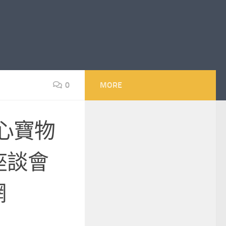
0
MORE
心寶物
座談會
網