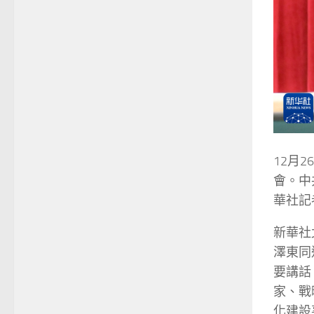
12月
會。中
華社記
新華社
澤東同
要講話
家、戰
化建設