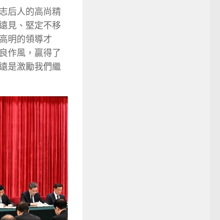
志后人的高尚精
遠見、堅定不移
高明的領導才
良作風，贏得了
遠是激勵我們繼