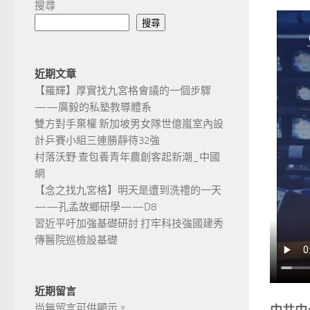
搜尋
搜尋
近期文章
【羅輝】厚實找九宮格會議的一個步驟
——廣毅的私塾教導體系
雙方對手棄權 新加坡男女隊世億嵐室內設
計乒賽小組三連勝靜待32強
村落沃野 查包養青年農創客起新潮_中國
網
【念之找九宮格】明天是遭到洗禮的一天
——孔孟故鄉研學——D8
習近平吁加強基礎研討 打牢科技強國建秀
傳醫院巡檢設基礎
近期留言
尚無留言可供顯示。