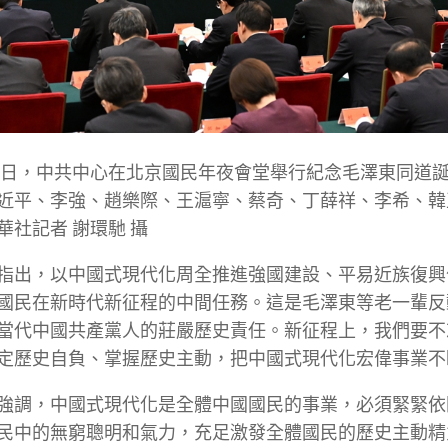
26日，中共中心在北京國民年夜會堂舉行紀念毛澤東同道誕
近平、李強、趙樂際、王滬寧、蔡奇、丁薛祥、李希、韓
華社記者 謝環馳 攝
指出，以中國式現代化周全推進強國建設、平易近族復興
國民在新時代新征程的中間任務。這是毛澤東等老一輩反
當代中國共產黨人的莊嚴歷史責任。新征程上，我們要不
定歷史自負、掌握歷史主動，把中國式現代化宏偉事業不
強調，中國式現代化是全體中國國民的事業，必須緊緊依
民中的無窮聰明和氣力，充足激發全體國民的歷史主動精