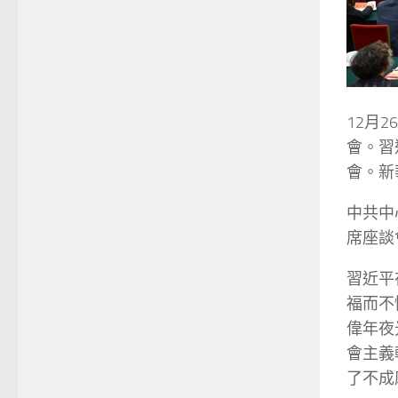
12月
會。習
會。新
中共中
席座談
習近平
福而不
偉年夜
會主義
了不成