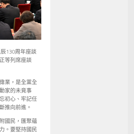
辰130周年座談
正等列席座談
偉業，是全黨全
動家的未竟事
忘初心、牢記任
斷推向前進。
附國民，匯聚蘊
力。要堅持國民