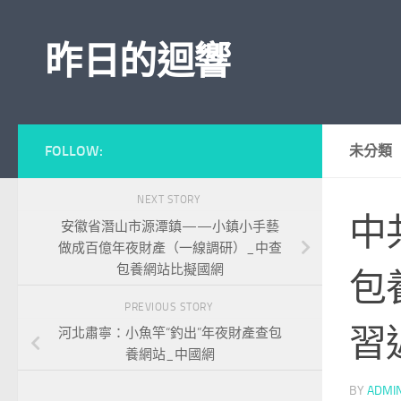
Skip to content
昨日的迴響
FOLLOW:
未分類
NEXT STORY
中
安徽省潛山市源潭鎮——小鎮小手藝
做成百億年夜財產（一線調研）_中查
包養網站比擬國網
包
PREVIOUS STORY
習
河北肅寧：小魚竿“釣出”年夜財產查包
養網站_中國網
BY
ADMI