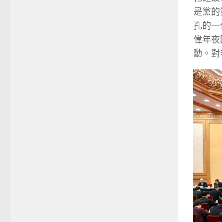
是黨的
孔的一
偉年夜
動。對