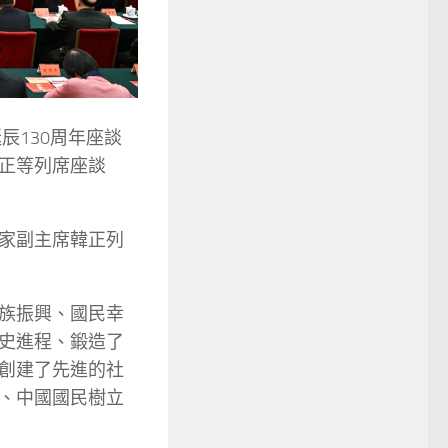
辰130周年座談
正等列席座談
家副主席韓正列
族振興、國民幸
史進程、鍛造了
創建了先進的社
、中國國民樹立