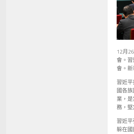
12月
會。習
會。新
習近平
國各族
業，是
務，堅
習近平
躲在國