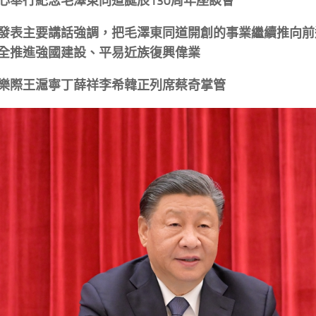
心舉行紀念毛澤東同道誕辰130周年座談會
發表主要講話強調，把毛澤東同道開創的事業繼續推向前
全推進強國建設、平易近族復興偉業
樂際王滬寧丁薛祥李希韓正列席蔡奇掌管