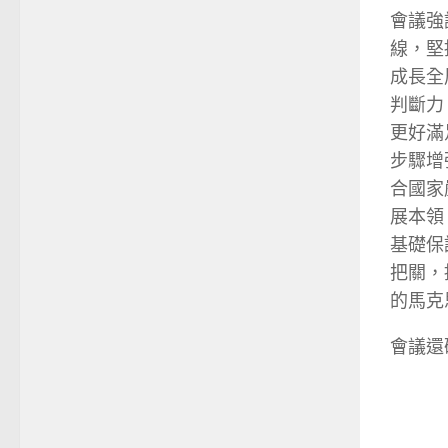
會議強
線，堅
成長全
判斷力
更好滿
步驟增
合國家
展本領
基礎保
把關，
的馬克
會議還