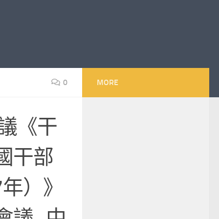
0
MORE
審議《干
國干部
7年）》
會議_中