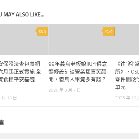
 MAY ALSO LIKE...
0
0
安保證法查包養網
99年義烏老板娘JIUYI俱意
《往“湘”
六月起正式實施 全
翻修設計談營業額喜笑顏
所》，OS
實食糧平安基礎_
開，義烏人畢竟多有錢？
零件開啟“
單元
2026 年 3 月 7 日
6 月 13 日
2025 年 10 
言