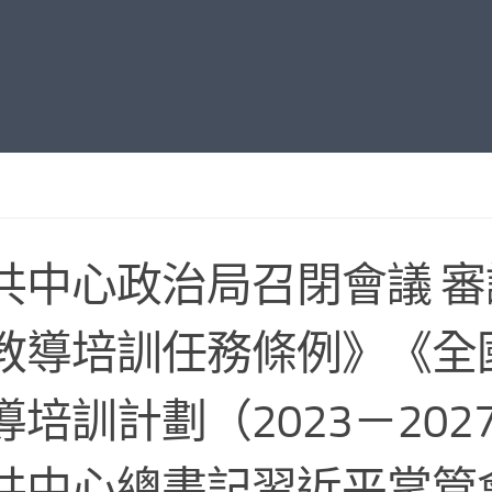
共中心政治局召閉會議 
教導培訓任務條例》《全
導培訓計劃（2023－202
共中心總書記習近平掌管