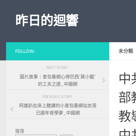
Skip to content
昨日的迴響
FOLLOW:
未分類
NEXT STORY
中
圖片故事｜查包養網心得巴西“莫小龍”
的工夫之道_中國網
部
PREVIOUS STORY
阿誰趴在床上聽課的小查包養網站女孩
教
已圓年夜學夢_中國網
中
搜尋