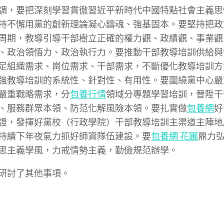
調，要把深刻學習貫徹習近平新時代中國特點社會主義思
持不懈用黨的創新理論凝心鑄魂、強基固本。要堅持把政
周期，教導引導干部樹立正確的權力觀、政績觀、事業觀
、政治領悟力、政治執行力。要推動干部教導培訓供給與
足組織需求、崗位需求、干部需求，不斷優化教導培訓方
強教導培訓的系統性、針對性、有用性。要圍繞黨中心嚴
嚴重戰略需求，分
包養行情
領域分專題學習培訓，晉陞干
、服務群眾本領、防范化解風險本領。要扎實做
包養網
好
證，發揮好黨校（行政學院）干部教導培訓主渠道主陣地
持續下年夜氣力抓好師資隊伍建設。要
包養網 花圃
鼎力
思主義學風，力戒情勢主義，勤儉規范辦學。
研討了其他事項。