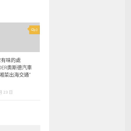
0
當有味的處
DER奧斯德汽車
湘菜出海交通”
月 23 日