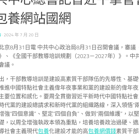
包養網站國網
N
·
2024 年 7 月 20 日
北京8月31日電 中共中心政治局8月31日召開會議，審
》、《全國干部教導培訓規劃（2023－2027年）》。
會議。
出，干部教導培訓是建設高素質干部隊伍的先導性、基礎
推進中國特點社會主義偉年夜事業和黨的建設新的偉年夜
主要位置和感化。要周全貫徹習近平新時代中國特點社會
時代黨的建設總請求和新時代黨的組織路線，深入領悟“兩
增強“四個意識”、堅定“四個自負”、做到“兩個維護”，以
礎，以周全增強執政本領為重點，培養培養政治過硬、適
導社會主義現代
包養
化建設才能的高
包養網價錢
素質干部