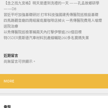
【念之找九宮格】明天是遭到洗禮的一天 ——孔孟故鄉研學
——D8
習近平吁加強基礎研討 打牢科技強國建秀傳醫院巡檢設基礎
四馬路觀音廟四周組屋底層咖啡店掉火 一秀傳醫院費用人嗆煙
送院治療
以秀傳醫院巡檢軍稱兩天內打擊伊黎逾250個目標
特OSDER奧斯德汽車材料別產線輔助260多名寶媽失業
近期留言
尚無留言可供顯示。
MORE
彙整