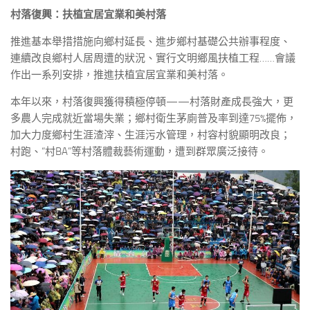
村落復興：扶植宜居宜業和美村落
推進基本舉措措施向鄉村延長、進步鄉村基礎公共辦事程度、
連續改良鄉村人居周遭的狀況、實行文明鄉風扶植工程……會議
作出一系列安排，推進扶植宜居宜業和美村落。
本年以來，村落復興獲得積極停頓——村落財產成長強大，更
多農人完成就近當場失業；鄉村衛生茅廁普及率到達75%擺佈，
加大力度鄉村生涯渣滓、生涯污水管理，村容村貌顯明改良；
村跑、“村BA”等村落體裁藝術運動，遭到群眾廣泛接待。