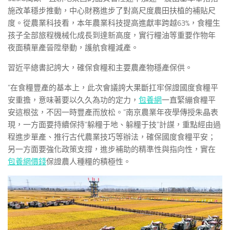
施改革穩步推動，中心財務進步了對高尺度農田扶植的補貼尺
度。從農業科技看，本年農業科技提高進獻率跨越63%，食糧生
孩子全部旅程機械化成長到達新高度，實行糧油等重要作物年
夜面積單產晉陞舉動，護航食糧減產。
習近平總書記誇大，確保食糧和主要農產物穩產保供。
“在食糧豐產的基本上，此次會議誇大果斷扛牢保證國度食糧平
安重擔，意味著要以久久為功的定力，
包養網
一直緊繃食糧平
安這根弦，不因一時豐產而放松。”南京農業年夜學傳授朱晶表
現，一方面要持續保持“躲糧于地、躲糧于技”計謀，重點經由過
程進步單產、推行古代農業技巧等辦法，確保國度食糧平安；
另一方面要強化政策支撐，進步補助的精準性與指向性，實在
包養網價錢
保證農人種糧的積極性。