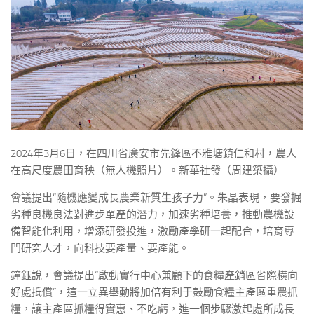
2024年3月6日，在四川省廣安市先鋒區不雅塘鎮仁和村，農人
在高尺度農田育秧（無人機照片）。新華社發（周建築攝）
會議提出“隨機應變成長農業新質生孩子力”。朱晶表現，要發掘
劣種良機良法對進步單產的潛力，加速劣種培養，推動農機設
備智能化利用，增添研發投進，激勵產學研一起配合，培育專
門研究人才，向科技要產量、要產能。
鐘鈺說，會議提出“啟動實行中心兼顧下的食糧產銷區省際橫向
好處抵償”，這一立異舉動將加倍有利于鼓勵食糧主產區重農抓
糧，讓主產區抓糧得實惠、不吃虧，進一個步驟激起處所成長