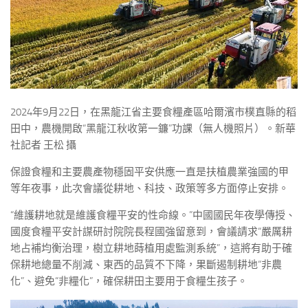
2024年9月22日，在黑龍江省主要食糧產區哈爾濱市樸直縣的稻
田中，農機開啟“黑龍江秋收第一鐮”功課（無人機照片）。新華
社記者 王松 攝
保證食糧和主要農產物穩固平安供應一直是扶植農業強國的甲
等年夜事，此次會議從耕地、科技、政策等多方面停止安排。
“維護耕地就是維護食糧平安的性命線。”中國國民年夜學傳授、
國度食糧平安計謀研討院院長程國強留意到，會議請求“嚴厲耕
地占補均衡治理，樹立耕地蒔植用處監測系統”，這將有助于確
保耕地總量不削減、東西的品質不下降，果斷遏制耕地“非農
化”、避免“非糧化”，確保耕田主要用于食糧生孩子。