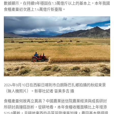
數據顯示，在持續9年穩固在1.3萬億斤以上的基本上，本年我國
食糧產量初次邁上1.4萬億斤新臺階。
2024年9月10日在西躲日喀則市白朗縣巴扎鄉拍攝的秋結束景
（無人機照片）。新華社記者 晉美多吉 攝
食糧產量何故再立異高？中國農業迷信院農業經濟與成長研討
所研討員鐘鈺剖析，從耕地看，本年食糧收穫面積比上年增添
525.8萬畝，且耕地東西的品質晉陞速率加速，農田基本舉措措