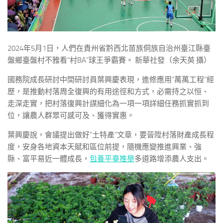
2024年5月1日，人們在貴州省黔西北苗族侗族自治州臺江縣臺
盤鄉臺盤村不雅看“村BA”球王爭霸賽。 新華社發（余天英 攝）
國務院成長研討中間研討員葉興慶表現，進修應用“萬萬工程”經
歷，是推動村落周全復興的有用途徑和方式，必需持之以恒、
走深走實，把村落復興計謀細化為一項一項詳細任務抓實抓到
位，讓農人群眾可感可及、獲得實惠。
葉興慶說，會議提出做好“土特產”文章，要晉陞村落財產成長程
度，安身各地資本天賦和區位前提，隨機應變推進興業、強
縣、富平易近一體成長，
包養平臺推舉
多道路增添農人支出。