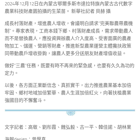
2024年12月12日在內蒙古鄂爾多斯市達拉特旗內蒙古古代數字
農業科技財產園拍攝的生菜苗。 新華社記者 貝赫 攝
成長村落財產，增進農人增收，會議明白請求“完美聯農帶農機
制”。專家表現，工商本錢下鄉、村落財產成長，需求帶動農人
而不是替換農人，應投資興辦農人介入度高、受害面廣的農產
物加工、儲運、營銷等財產，推進新型農業運營主體攙扶政策
同帶動農戶增收掛鉤，讓農人更多分送朋友財產增值收益。
做好“三農”任務，既要有時不再來的緊急感，也要有久久為功的
定力。
以後，各方面正果斷信念、真抓實干，出力推進農業基本加倍
牢固、鄉村地域加倍繁華、農人生涯加倍紅火，向著扶植農業
強國目的不懈奮斗。
文字記者：高敬、劉彤霞、魏弘毅、古一平、韓佳諾、胡林果
海報design：曾學真