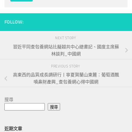
FOLLOW:
NEXT STORY
習近平同查包養網站比擬越共中心總書記、國度主席蘇
林談判_中國網
PREVIOUS STORY
高東西的品質成長調研行丨寧夏賀蘭山東麓：葡萄酒飄
噴鼻財產興_查包養網心得中國網
搜尋
搜尋
近期文章