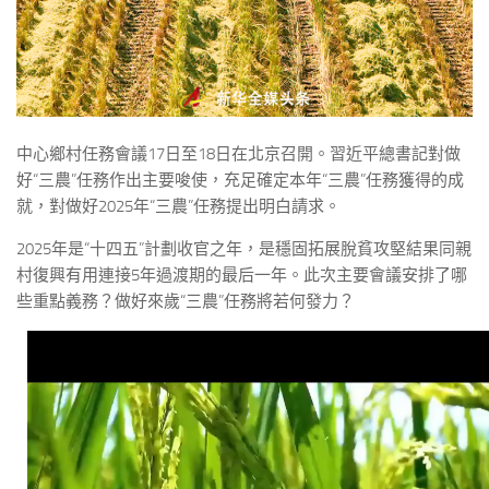
中心鄉村任務會議17日至18日在北京召開。習近平總書記對做
好“三農”任務作出主要唆使，充足確定本年“三農”任務獲得的成
就，對做好2025年“三農”任務提出明白請求。
2025年是“十四五”計劃收官之年，是穩固拓展脫貧攻堅結果同親
村復興有用連接5年過渡期的最后一年。此次主要會議安排了哪
些重點義務？做好來歲“三農”任務將若何發力？