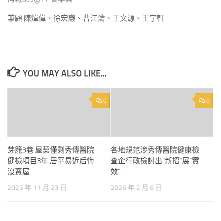
兼顧:陳煒偉、徐宏巖、曹江濤、王文源、王宇軒
YOU MAY ALSO LIKE...
0
0
芽籠3巷 屋契僅剩秀傳醫院
各地規范涉秀傳醫院健康檢
健檢項目3年 居平易近后悔
查企行政檢討出“新招”展“實
沒賣屋
效”
2025 年 11 月 23 日
2026 年 2 月 6 日