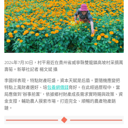
2024年7月30日，村平易近在貴州省威寧縣雙龍鎮高坡村采摘萬
壽菊。新華社記者 楊文斌 攝
李國祥表現，特點財產旺盛，資本天賦是后盾。要隨機應變把
特點上風財產選好、培
包養網價錢
育好。在此經過歷程中，當
局應做到“辦事前置”，依據鄉村財產成長需求實時賜與政策、資
金支撐，輔助農人摸索市場，打造完全、順暢的農產物產銷
鏈。