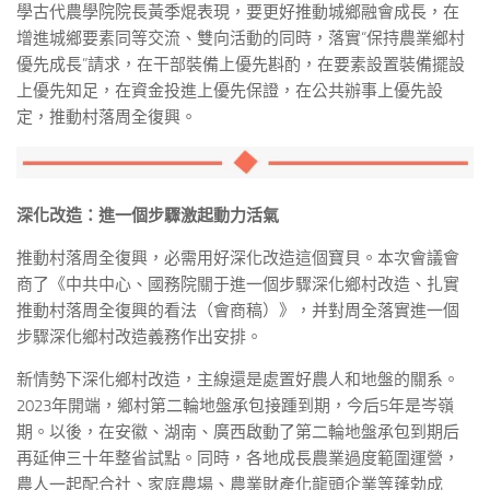
學古代農學院院長黃季焜表現，要更好推動城鄉融會成長，在
增進城鄉要素同等交流、雙向活動的同時，落實“保持農業鄉村
優先成長”請求，在干部裝備上優先斟酌，在要素設置裝備擺設
上優先知足，在資金投進上優先保證，在公共辦事上優先設
定，推動村落周全復興。
深化改造：進一個步驟激起動力活氣
推動村落周全復興，必需用好深化改造這個寶貝。本次會議會
商了《中共中心、國務院關于進一個步驟深化鄉村改造、扎實
推動村落周全復興的看法（會商稿）》，并對周全落實進一個
步驟深化鄉村改造義務作出安排。
新情勢下深化鄉村改造，主線還是處置好農人和地盤的關系。
2023年開端，鄉村第二輪地盤承包接踵到期，今后5年是岑嶺
期。以後，在安徽、湖南、廣西啟動了第二輪地盤承包到期后
再延伸三十年整省試點。同時，各地成長農業過度範圍運營，
農人一起配合社、家庭農場、農業財產化龍頭企業等蓬勃成