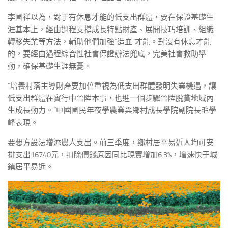
李國祥以為，對于有休息才能的低支出群體，要在保證基礎生
涯基本上，經由過程支撐成長特點財產、展開技巧培訓、組織
轉移失業等方法，輔助他們加強“造血”才能。對沒有休息才能
的，要經由過程綜合性社會保證辦法兜底，完美社會救助舉
動，確保基礎生涯無憂。
“培養村落主導財產要加倍重視為低支出群體發明失業機遇，讓
低支出群體在實行中晉陞本事，也進一個步驟晉陞脫貧地域內
生成長動力。”中國國民年夜學農業與鄉村成長學院副院長毛學
峰表現。
要想方設法增添農人支出。前三季度，鄉村居平易近人均可安
排支出16740元，扣除價錢原因同比現實增加6.3%，增速快于城
鎮居平易近。