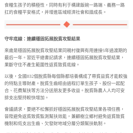
食糧生孩子的積極性，同時有利于構建飯碗一路端、義務一路
扛的食糧平安格式，并增進區域經濟社會和諧成長。
守牢底線：連續穩固拓展脫貧攻堅結果
來歲是穩固拓展脫貧攻堅結果同親村復興有用連接5年過渡期的
最后一年。習近平總書記請求，連續穩固拓展脫貧攻堅結果，
果斷守住不產生範圍性返貧致貧底線。
以後，全國832個脫貧縣每個縣都培養構成了帶貧益貧才能較強
的特點主導財產。脫貧生齒經由過程訂單生孩子、股份一起配
合、花費幫扶等方法分送朋友更多收益。脫貧縣農人人均可安
排支出堅持較快增加。
會議請求，要絕不松懈抓好穩固拓展脫貧攻堅結果各項任務，
晉陞避免返貧致貧監測幫扶效能，兼顧樹立鄉村避免返貧致貧
機制和低支出生齒、欠發財地域分層分類幫扶軌制。