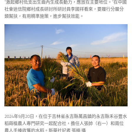
“激起鄉村低支出生齒內生成長動力，應放在主要地位。”在中國
社會迷信院鄉村成長研討所研討員李國祥看來，要履行分層分
類幫扶，有用精準施策，進步幫扶效能。
2024年9月20日，在位于吉林省永吉縣萬昌鎮的永吉縣禾谷豐水
稻蒔植農人專門研究一起配合社，擔任人張帥（右一）和兩位
農人手捧收獲的水稻。新華社記者 張楠 攝