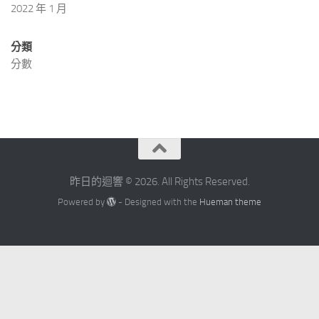
2022 年 1 月
分類
分數
昨日的迴響 © 2026. All Rights Reserved.
Powered by
- Designed with the
Hueman theme