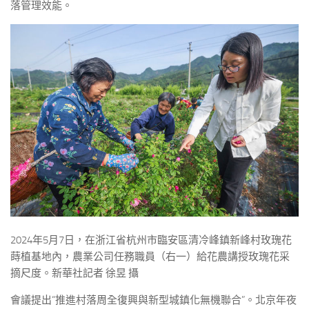
落管理效能。
2024年5月7日，在浙江省杭州市臨安區清冷峰鎮新峰村玫瑰花
蒔植基地內，農業公司任務職員（右一）給花農講授玫瑰花采
摘尺度。新華社記者 徐昱 攝
會議提出“推進村落周全復興與新型城鎮化無機聯合”。北京年夜