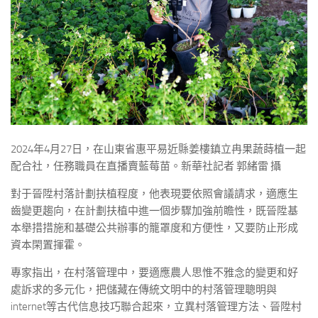
2024年4月27日，在山東省惠平易近縣姜樓鎮立冉果蔬蒔植一起
配合社，任務職員在直播賣藍莓苗。新華社記者 郭緒雷 攝
對于晉陞村落計劃扶植程度，他表現要依照會議請求，適應生
齒變更趨向，在計劃扶植中進一個步驟加強前瞻性，既晉陞基
本舉措措施和基礎公共辦事的籠罩度和方便性，又要防止形成
資本閑置揮霍。
專家指出，在村落管理中，要適應農人思惟不雅念的變更和好
處訴求的多元化，把儲藏在傳統文明中的村落管理聰明與
internet等古代信息技巧聯合起來，立異村落管理方法、晉陞村