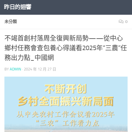
昨日的迴響
Skip to content
未分類
0
不竭首創村落周全復興新局勢——從中心
鄉村任務會查包養心得議看2025年“三農”任
務出力點_中國網
BY
ADMIN
·
2024 年 12 月 27 日