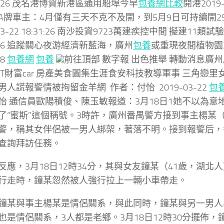
:26 茂名港博賀新港區通用船埠今早
包養網比較
開港2019-0
A牌車主：4月僅有三天不克不及開，到5月9日可持續開2
-03-22 18:31:26 南沙投資9723萬建疾控中間 擬建11類試驗室
1:26 追蹤關心夜游經濟新藍海，廣州
包養
或重現夜間植物園20
58
包養網
包養
前往頂部 數字報 出色推舉 轉動消息廣
IT財富car 房產美食圖集生涯食安科技教導軍事 三角戀
男人謊報警情被拘留金羊網 作者：付怡 2019-03-22
包
怡 通信員歐陽積俊、陳玉敏報道：3月18日1她不以為意
了“蜜斯”這個稱號。3時許，廣州番禺警方接到事主楊某（
警，稱其女伴侶被一男人綁架，著落不明。接到報警后，
查詢拜訪任務。
反應，3月18日12時34分，其與女友鐘某（41歲，湖北人）
行走時，鐘某忽然被人強行拉上一輛小車帶走。
鐘某與事主楊某是情侶關系，與此同時，鐘某與另一男人
也是情侶關系，3人都是老鄉。3月18日12時30分擺佈