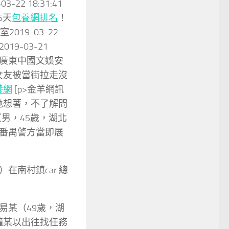
3-22 18:31:41
5天
包養網排名
！
2019-03-22
19-03-21
州廣東中國文娛安
里女友被當街拉走沒
養網
[p>金羊網訊
地想著，不了解問
男，45歲，湖北
番禺警方當即展
在南村鎮car 總
易某（49歲，湖
，鐘某以出往找任務