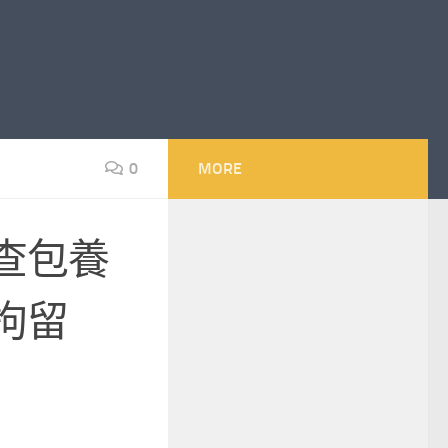
0
MORE
查包養
拘留