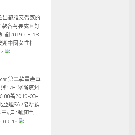
能拍出都雅又帶感的
 推舉4款各有長處且好
劃2019-03-18
b愛彼迎中國女性社
12
眾car 第二款量產車
動彈12H”舉辦廣州
.88萬2019-03-
8 比亞迪SA2最新預
或將于4月1號預售
03-15