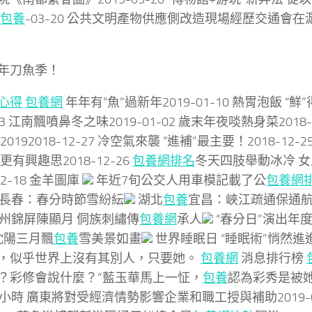
包養
-03-20 公共文明產物供應側改造現場經歷交通會在滬舉
年刀魚季！
心得
包養網
年年有“魚”過新年2019-01-10 熱胃泡飯 “鮮”
03 江南飄噴鼻冬之味2019-01-02 歲末年夜啖熱身菜2018-
20192018-12-27 冷空氣來襲 “進補”最主要！2018-12
更有興趣思2018-12-26
包養網排名
冬天四肢舉動冰冷 
-12-18 金羊圖庫
年近7旬公交人用車模記載了公
包養網
長春：春分時節雪紛紜
湖北
包養
宜昌：峽江疏通保通
州錦屏陳顯月 侗族刺繡傳
包養網
承人
“春分日”演出年
沈陽三月飄
包養
雪美景如畫
世界睡眠日 “睡眠術”悄然進
，似乎世界上沒有其別人，只要她。
包養網
消息排行榜
？彩修會說什麼？”藍玉華馬上一怔，
包養
認為彩秀是被
小時 廣東將對受經濟情勢影響企業和職工授與補助2019-03-2