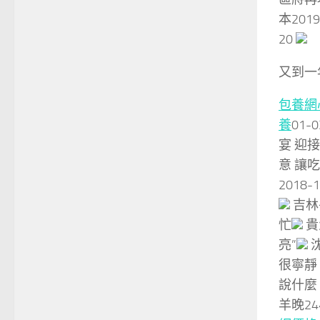
本2019
20
又到一
包養網
養
01-
宴 迎接
意 讓吃
2018
吉林
忙
貴
亮”
很寧靜
說什麼
羊晚24