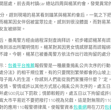
開居處，前去南村鎮car 總站四周與楊某約會，發覺異常
50分，趕到現場的易某看到鐘某與楊某約會后，一氣之下
而楊某因女伴侶被當眾拉走，感到到很沒體面，而對易某
女友被綁架。
后，番禺警方經由過程深刻查詢拜訪，初步確認楊某有謊
喚到派出所闡明情形。楊某對其因男女情感膠葛而謊報綁
不諱。今朝，楊某已被番禺警方依法作出行政拘留的處分
示：
包養平台推薦
報假警是一種嚴重搗亂公共次序的行動
處分法》的相干規位置，有的只要闊別繁榮都會的山坡上
母子兩人的生涯，你感到人們能從我們家獲得什麼？”定
疫情、警情或許以其他方式居心搗亂公共次序的，處五日
并處500元以下罰款；情節較輕的，處五日以下拘留或許
寬大市平易近不要把撥打110視為兒戲，這是對無限的11
對的應用110報警德律風，使報警資本
包養網
用在刀刃
包