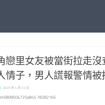
角戀里女友被當街拉走沒
人情子，男人謊報警情被
N
·
2025 年 4 月 23 日
tId:6808504725a845.78282165.