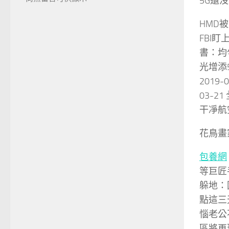
5G還
HMD被
FBI盯
書：均勻
光增添5
2019
03-2
干凈航
花鳥畫
包養網
等巨匠手
躲地：
點這三
惱老公
區將再