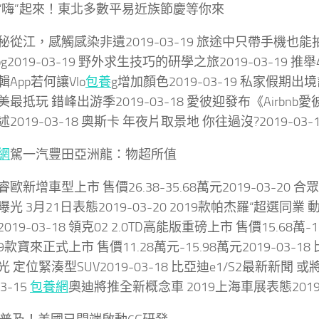
“嗨”起來！東北多數平易近族節慶等你來
秘從江，感觸感染非遺2019-03-19 旅途中只帶手機也
og2019-03-19 野外求生技巧的研學之旅2019-03-19
App若何讓Vlo
包養
g增加顏色2019-03-19 私家假期出境計
最抵玩 錯峰出游季2019-03-18 愛彼迎發布《Airbn
2019-03-18 奧斯卡 年夜片取景地 你往過沒?2019-03-
網
駕一汽豐田亞洲龍：物超所值
歐新增車型上市 售價26.38-35.68萬元2019-03-20 合
光 3月21日表態2019-03-20 2019款帕杰羅“超選同業 
19-03-18 領克02 2.0TD高能版重磅上市 售價15.68萬-16
019款寶來正式上市 售價11.28萬元-15.98萬元2019-03-1
 定位緊湊型SUV2019-03-18 比亞迪e1/S2最新新聞 
03-15
包養網
奧迪將推全新概念車 2019上海車展表態2019-