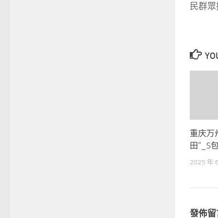
民群眾
YOU
重庆万
田”_S
2025 年 
發佈留