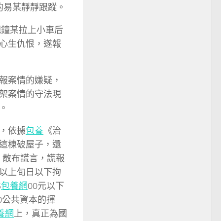
的易某靜靜跟蹤。
把鐘某拉上小車后
心生仇恨，遂報
報案情的嫌疑，
架案情的守法現
。
，依據
包養
《治
這棟破屋子，還
，散布謊言，謊報
以上旬日以下拘
5
包養網
00元以下
0公共資本的揮
養網
上，真正為國