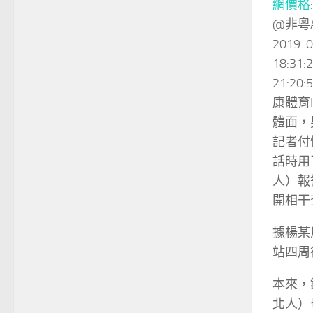
網價格
@非粵
2019
18:3
21:20:
康體育
體面，
記者付
話時用
人）報
開相干
據楊某
站四周
本來，
北人）