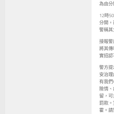
為由分
12時
分開，
警稱其
接報警
將其傳
實招認
警方提
安治理
有我們
險情、
留，可
罰款。
霍。請