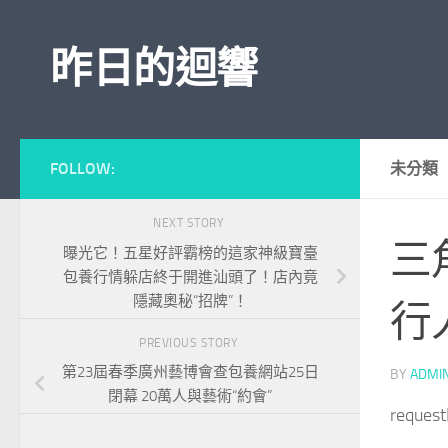
Skip to content
昨日的迴響
FOLLOW:
未分類
NEXT STORY
三
曝光它！五星好評霸榜的這家神級寶臺
包養行情躲店終于開進汕頭了！店內竟
隱藏奧秘“招牌”！
行
PREVIOUS STORY
第23屆春季廣州藝博會查包養網站25日
BY
ADMI
閉幕 20萬人與藝術“約會”
reques