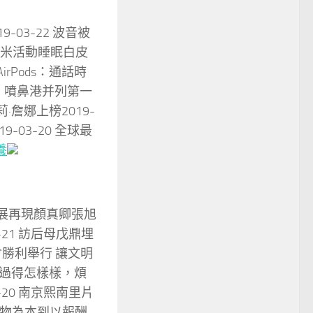
-03-22 波音被
8小米活動睡眠白皮
irPods：通話時
巴黎、噴鼻港并列第一
·詹娜上榜2019-
-03-20 全球最
養
片展再現顏真卿張旭
3-21 訪后母戊鼎埋
會勝利舉行 讓文明
過得怎樣樣，煩
20 南京熙南里片
從以物為本到以報酬