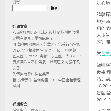
搜尋
讓心境
搜尋
體驗探
旅拍Vl
近期文章
用的剪輯
PSG歐冠兩明顯手球未被判 是裁判掉誤還
人少景美
是還有億嵐工學椅緣由？
區》陳述
“用舉動報效內陸，芳華才查包養行情會閃
閃發光”（報效內陸 立功西部）_中國網
試
包養
匠人匠心·2024年齊魯年夜工匠｜尚OSDER
奧斯德汽車零件榮武：以毫厘之功 鑄不凡
福特途睿
之器
後果圖曝
秀傳醫院健康檢查美軍F
站運動20
看“高青黑牛”若何帶富一方_中國查包養經
18 2
歷網
告圖曝光
2019-
近期留言
尚無留言可供顯示。