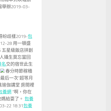
辦2019-03-
得紛歧樣2019-
包
12-28 用一頓盛
-25 五星級飯店拼創
女人攝生莫忘當回
排名
交的宿世此生
航
春分時節稼穡
度最后一次“超等月
進瑜伽講堂 房間裡
包養網
“啊，你在
她媽給耍了。
包養
2 18:31
包養