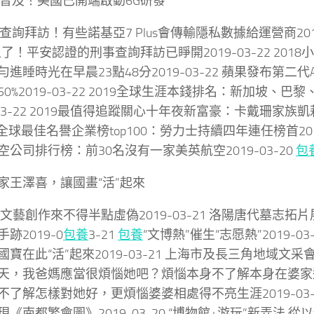
沒普及！美國已開端啟動6G研發
查詢拜訪！有些諾基亞7 Plus會傳輸隱私數據給運營商2019
上了！平安認證的刑事查詢拜訪已睜開2019-03-22 201
進睡時光在早晨23點48分2019-03-22 蘋果發布第二代A
0%2019-03-22 2019全球生涯本錢排名：新加坡、
-03-22 2019最值得追蹤關心十年夜新富豪：卡戴珊家族凱莉
1 全球最佳名譽企業榜top100：勞力士持續四年連任榜首2019
空公司排行榜：前30名沒有一家美英航空2019-03-20
包
家王澤喜，讓國畫“活”起來
文藝創作來不得半點虛偽2019-03-21 洛陽唐代墓志拓
跡2019-0
包養
3-21
包養
“文博熱”催生“志愿熱”2019-0
國寶在此“活”起來2019-03-21 上海市及長三角地域文采
天，我爸媽應當很煩惱她吧？煩惱本身不了解本身在婆家
不了解怎樣對她好，更煩惱婆婆相處得不亮生涯2019-03-
現《南都繁會圖》2019-03-20 “博物館+游玩”新弄法 