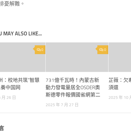
排憂解難。
 MAY ALSO LIKE...
0
0
州：校地共筑“智慧
731億千瓦時！內蒙古新
芷薇：欠專
包養中国网
動力發電量居全OSDER奧
須還
斯德零件報價國省網第二
6 月 26 日
2025 年 10 
2025 年 7 月 27 日
言