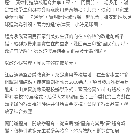
達”；廣東打造鎮校體育共享工程，“一門兩開，一場多用”，滿
足在校學生和群眾分時段應用體育場地；北京、張家口11家重
要滑雪場“一卡通滑”，實現跨區域雪場一起配合；雄安新區以足
球運動為引領，著力打造“京津冀一小時足球圈”。
體育承載著國民群眾對美妙生涯的向往。各地的改造創新舉
措，給群眾帶來實實在在的益處，幾回再三印證“國民有所呼、
改造有所應”，讓改造發展結果真正惠及全體國民。
以改造促管理，參與主體開放多元。
江西通過整合體教資源，充足應用學校場地，在全省樹立20多
個擊劍訓練點，擁有擊劍運動員2000余人，項目發展獲得長足
進步；山東實施縣級體校辦學形式，鞏固夯實“市市有體校，縣
縣有體校”發展格式，后備人才脫穎而出；上海委托第三方對在
滬舉辦的賽事進行評估并供給資金支撐，晉陞了賽事品質，釋
放了綜合效應。
開門辦體育，開放辦體育。從當局“辦”體育向當局“管”體育轉
變，積極引進多元主體參與體育，體育效能不斷豐富拓展。