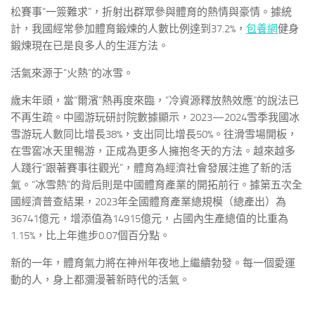
松賽事“一簽難求”，折射出群眾參與體育的熱情與豪情。據統
計，我國經常參加體育鍛煉的人數比例達到37.2%，
包養網
健身
鍛煉現在已是良多人的生涯方法。
活氣來源于“火熱”的冰雪。
歲末年頭，當“爾濱”熱再度來臨，“冷資源釋放熱效應”的說法已
不再生疏。中國游玩研討院數據顯示，2023—2024雪季我國冰
雪游玩人數同比增長38%，支出同比增長50%。往滑雪場開板，
在雪窖冰天里暢游，正成為更多人擁抱冬天的方法。越來越多
人踐行“跟著賽事往觀光”，體育為經濟社會發展注進了新的活
氣。“冰雪熱”的背后則是中國體育產業的開拓前行。據第五次全
國經濟普查結果，2023年全國體育產業總規模（總產出）為
36741億元，增添值為14915億元，占國內生產總值的比重為
1.15%，比上年進步0.07個百分點。
新的一年，體育氣力將在神州年夜地上繼續勃發。每一個愛運
動的人，身上都瀰漫著新時代的活氣。