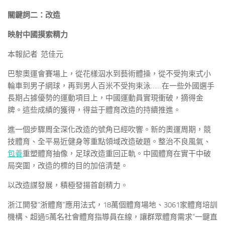
關鍵詞二：改造
映射中國摸索精力
本報記者 范佳元
巴黎奧運會賽場上，從花樣泅水到藝術體操，從不受拘束式小
輪車到男子網球，再到男人百米不受拘束泳……在一些外國選手
長期占據優勢的運動項目上，中國運動員實現衝破，摘得金
牌。這些成績的獲得，得益于體育改造的持續推進。
進一個步驟周全深化改造的號角已經吹響。新的奧運周期，競
技體育、全平易近健身等重點領域改造破題。整治不良風氣、
包養
重塑體育抽像，足球改造重回正軌。中國體育在實干中破
局突圍，改造的標的目的加倍清楚。
以改造謀發展，積極發揚首創精力。
浙江開發“浙體育”應用法式，18萬個體育場地、3061家體育培訓
機構、超過5萬名社會體育指導員在線，讓群眾體育需求“一鍵直