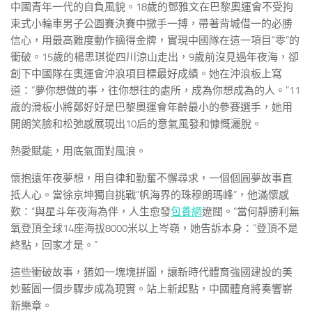
中國青年一代的自負風貌。18歲的鄧雅文在巴黎奧運會不受拘
束式小輪車男子公園賽決賽中撒手一搏，帶著背城借一的必勝
信心，用最高難度動作摘得金牌，實現中國隊在這一項目“零”的
衝破。15歲的楊思琪從四川涼山走出，9歲前沒見過年夜海，卻
創下中國隊在奧運會沖浪項目標最好成績。她在沖浪板上寫
道：“夢你想做的事，往你想往的處所，成為你想成為的人。”11
歲的滑板小將鄭好好是巴黎奧運會年齡最小的參賽選手，她用
開朗笑臉和松弛感展現出10后的意氣風發和慷慨灑脫。
熱愛賦能，用底氣面對風浪。
懷抱遠年夜夢想，用自律和勤奮不懈尋求，一個個圓夢故事直
抵人心。當徐京坤獨自挑戰“帆海界的珠穆朗瑪峰”，他滿懷感
歎：“與星斗年夜海為伴，人生愈發
包養網
遼闊。”當何靜勝利無
氧登頂全球14座海拔8000米以上岑嶺，她告訴本身：“登頂不是
終點，回家才是。”
這些衝破故事，猶如一塊塊拼圖，讓新時代體育強國建設的美
妙藍圖一個步驟步成為現實。站上新起點，中國體育將奏響嶄
新樂章。