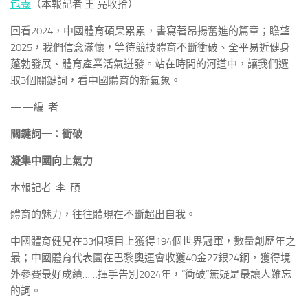
包養
（本報記者 王 亮收拾）
回看2024，中國體育碩果累累，書寫著昂揚奮進的篇章；瞻望
2025，我們信念滿懷，等待競技體育不斷衝破、全平易近健身
蓬勃發展、體育產業活氣迸發。站在時間的河道中，讓我們選
取3個關鍵詞，看中國體育的新氣象。
——編 者
關鍵詞一：衝破
凝集中國向上氣力
本報記者 李 碩
體育的魅力，往往體現在不斷超出自我。
中國體育健兒在33個項目上獲得194個世界冠軍，數量創歷年之
最；中國體育代表團在巴黎奧運會收獲40金27銀24銅，獲得境
外參賽最好成績……揮手告別2024年，“衝破”無疑是最讓人難忘
的詞。