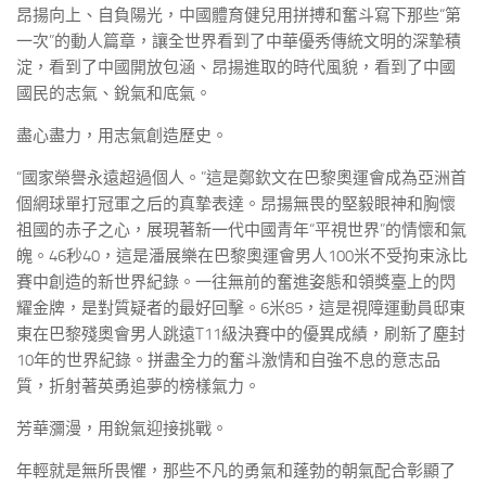
昂揚向上、自負陽光，中國體育健兒用拼搏和奮斗寫下那些“第
一次”的動人篇章，讓全世界看到了中華優秀傳統文明的深摯積
淀，看到了中國開放包涵、昂揚進取的時代風貌，看到了中國
國民的志氣、銳氣和底氣。
盡心盡力，用志氣創造歷史。
“國家榮譽永遠超過個人。”這是鄭欽文在巴黎奧運會成為亞洲首
個網球單打冠軍之后的真摯表達。昂揚無畏的堅毅眼神和胸懷
祖國的赤子之心，展現著新一代中國青年“平視世界”的情懷和氣
魄。46秒40，這是潘展樂在巴黎奧運會男人100米不受拘束泳比
賽中創造的新世界紀錄。一往無前的奮進姿態和領獎臺上的閃
耀金牌，是對質疑者的最好回擊。6米85，這是視障運動員邸東
東在巴黎殘奧會男人跳遠T11級決賽中的優異成績，刷新了塵封
10年的世界紀錄。拼盡全力的奮斗激情和自強不息的意志品
質，折射著英勇追夢的榜樣氣力。
芳華瀰漫，用銳氣迎接挑戰。
年輕就是無所畏懼，那些不凡的勇氣和蓬勃的朝氣配合彰顯了