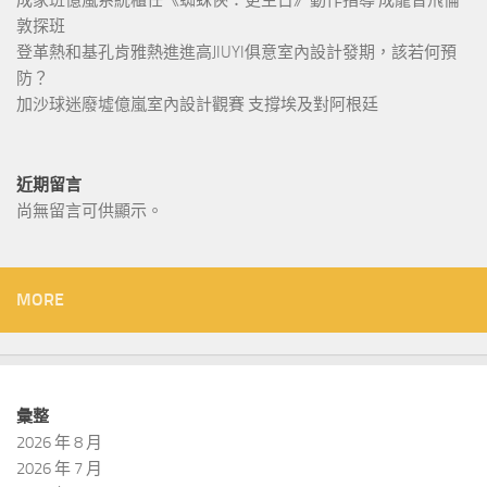
成家班億嵐系統櫃任《蜘蛛俠：更生日》動作指導 成龍曾飛倫
敦探班
登革熱和基孔肯雅熱進進高JIUYI俱意室內設計發期，該若何預
防？
加沙球迷廢墟億嵐室內設計觀賽 支撐埃及對阿根廷
近期留言
尚無留言可供顯示。
MORE
彙整
2026 年 8 月
2026 年 7 月