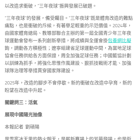
以改造求衝破，“三年夜球”振興發展已破題。
“三年夜球”的發展，備受矚目。“三年夜球”既是體育改造的難點
痛點，也是衝破的斥候，有著舉足輕重的示范價值。2024年，
由國家體育總局、教導部聯合主辦的第一屆全國青少年三年夜
球運動會發布一系列創新舉措，將成績與全運會掛
包養網比擬
鉤，調動各方積極性；遼寧組建省足球運動中間，為當地足球
協會任務供給各方面保證，周全加強足球任務；中國籃協計劃
以訓練為抓手，將強化思惟作風建設、狠抓技戰術才能、加強
球隊治理等舉措貫穿國家隊建設。
2025年，改造的腳步不會停歇。新的衝破在改造中孕育，新的
盼望在改造中升起。
關鍵詞三：活氣
展現中國陽光抽像
本報記者 劉碩陽
是雪窖冰天里的熱火朝天，是嶄新賽場上的芳華飛揚，也是街