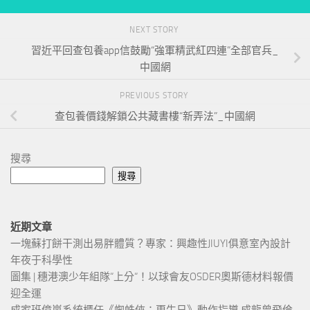
NEXT STORY
習近平回查包養app信鼓勵“強軍精武紅四連”全部官兵_
中國網
PREVIOUS STORY
查包養價錢解鎖公共藏書樓“新弄法”_中國網
搜尋
搜尋
近期文章
一塊蘇打餅干測出易胖體質？專家：興趣性JIUYI俱意室內設計
年夜于科學性
圖集 | 穗港澳少年組隊“上分“！以球會友OSDER奧斯德材料報價
迎全運