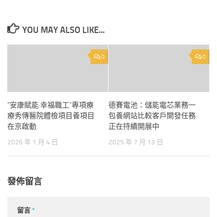
YOU MAY ALSO LIKE...
0
0
“安康賦能·幸福職工”專項療
德賽電池：儲能電芯業務一
療秀傳醫院體檢項目養項目
包養網站比較客戶開發任務
在京啟動
正在持續開展中
2026 年 1 月 4 日
2025 年 7 月 13 日
發佈留言
留言
*