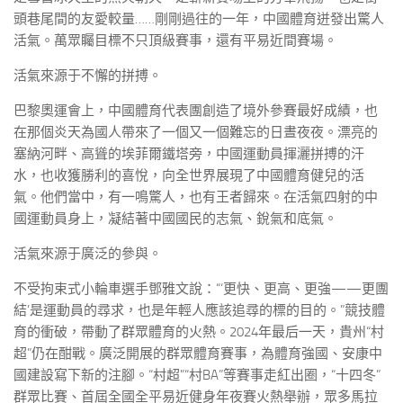
頭巷尾間的友愛較量……剛剛過往的一年，中國體育迸發出驚人
活氣。萬眾矚目標不只頂級賽事，還有平易近間賽場。
活氣來源于不懈的拼搏。
巴黎奧運會上，中國體育代表團創造了境外參賽最好成績，也
在那個炎天為國人帶來了一個又一個難忘的日晝夜夜。漂亮的
塞納河畔、高聳的埃菲爾鐵塔旁，中國運動員揮灑拼搏的汗
水，也收獲勝利的喜悅，向全世界展現了中國體育健兒的活
氣。他們當中，有一鳴驚人，也有王者歸來。在活氣四射的中
國運動員身上，凝結著中國國民的志氣、銳氣和底氣。
活氣來源于廣泛的參與。
不受拘束式小輪車選手鄧雅文說：“‘更快、更高、更強——更團
結’是運動員的尋求，也是年輕人應該追尋的標的目的。”競技體
育的衝破，帶動了群眾體育的火熱。2024年最后一天，貴州“村
超”仍在酣戰。廣泛開展的群眾體育賽事，為體育強國、安康中
國建設寫下新的注腳。“村超”“村BA”等賽事走紅出圈，“十四冬”
群眾比賽、首屆全國全平易近健身年夜賽火熱舉辦，眾多馬拉