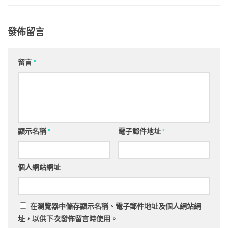
發佈留言
留言
*
顯示名稱
*
電子郵件地址
*
個人網站網址
在
瀏覽器
中儲存顯示名稱、電子郵件地址及個人網站網
址，以供下次發佈留言時使用。