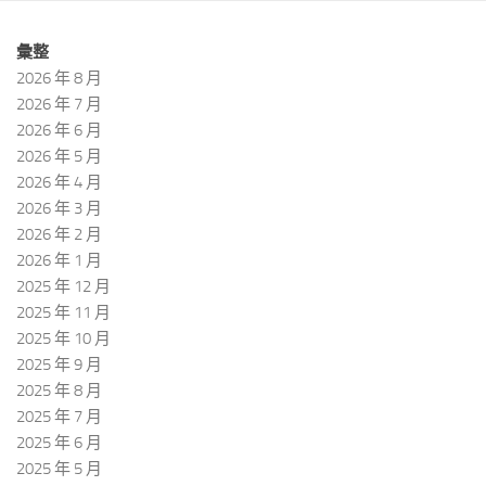
彙整
2026 年 8 月
2026 年 7 月
2026 年 6 月
2026 年 5 月
2026 年 4 月
2026 年 3 月
2026 年 2 月
2026 年 1 月
2025 年 12 月
2025 年 11 月
2025 年 10 月
2025 年 9 月
2025 年 8 月
2025 年 7 月
2025 年 6 月
2025 年 5 月