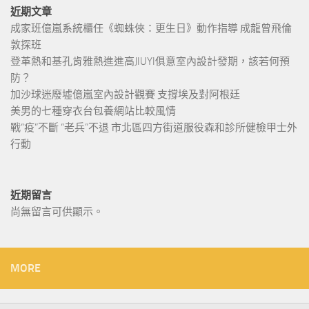
近期文章
成家班億嵐系統櫃任《蜘蛛俠：更生日》動作指導 成龍曾飛倫
敦探班
登革熱和基孔肯雅熱進進高JIUYI俱意室內設計發期，該若何預
防？
加沙球迷廢墟億嵐室內設計觀賽 支撐埃及對阿根廷
美男的七種穿衣台包養網站比較風情
戰“疫”不斷 “老兵”不退 市北區四方街道服役森和診所健檢甲士外
行動
近期留言
尚無留言可供顯示。
MORE