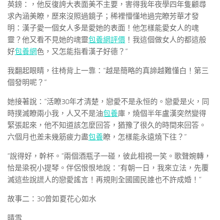
英鎊：，他反復誇大表面美不主要，害得我年夜學四年隻顧尋
求內涵美瞭，歷來沒照過鏡子；稀裡懵懂地過完瞭芳華才發
明：漢子愛一個女人多是愛她的表面！他怎樣能愛女人的魂
靈？他又看不見她的魂靈
包養網評價
！我這個做女人的都這般
好
包養網
色，又怎能指看漢子好德？”
我翻起眼睛，往椅背上一靠：“越是簡略的真諦越難懂白！第三
個發明呢？”
她接著說：“活瞭30年才清楚，戀愛不是永恒的。戀愛是火，同
時撲滅瞭兩小我，人又不是油
包養
庫，燒個半年盧漢突然變得
緊張起來，他不知道該怎麼回答，猶豫了很久的時間來回答。
六個月也差未幾筋疲力盡
包養
瞭，怎樣能永遠燒下往？”
“說得好，幹杯。”兩個酒瓶子一碰，彼此相視一笑。歌聲婉轉，
恰是梁祝小提琴。伴侶恨恨地說：“有朝一日，我來立法，先覆
滅這些說謊人的戀愛謠言！再規則全國國民誰也不許成婚！”
故事二：30曾如夏花心如水
晴雪