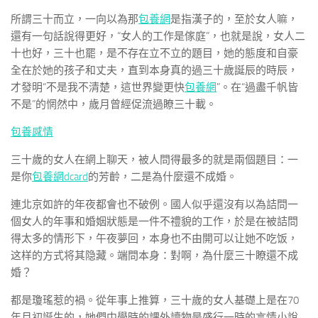
所謂三十而立，一向以為那
包養網
是指漢子的，至於女人嘛，
還有一句話說得更好，“女人的工作是傢庭”，也就是說，女人二
十也好，三十也罷，是不存在立不立的題目，她的態度和自豪
全在於她的孩子和丈夫，直到本身真的過三十歲誕辰的時辰，
才發明“不是我不清楚，這世界變更快
包養網
”。在“過盡千帆皆
不是”的惘然中，歲月曾經促流過瞭三十載。
包養感情
三十歲的女人在網上聊天，被人問得最多的就是兩個題目：一
是你
包養網dcard
的芳齡，二是為什麼還不成婚。
連北京如許的年夜都會也不破例。國人似乎還沒有以為詰問一
個女人的年事和婚姻狀態是一件不禮貌的工作，於是在被詰問
得太多的情形下，午夜夢回，本身也不由開可以​​让她不吃饭，
这样的方式将其隐藏。端問本身：對啊，為什麼三十瞭還不成
婚？
都是瓊瑤惹的禍。從年事上推算，三十歲的女人基礎上是在70
年月初誕生的，她們中學時的課外讀物是盛行一時的言情小說