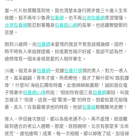
當一片片秋葉飄落到地，我也清楚本身行將步進三十歲人生年
夜關。我不再年少魯莽
包養網
，也不再
台灣包養網
青澀懵懂，
台灣包養網
既忍耐著獨身
包養甜心網
的孤單，也逃離瞭變節的
苦楚。
剛到25歲時，尚
包養網
未愛情的我並不焦急談婚論嫁。固然，
時不時有人來說媒提親，抑或異性暗示好感，我卻不認為然，
總想尋覓一個本身很是愛的人相伴畢生。
26歲，碰見本身
包養網
一見鍾
包養行情
情的男人，對方一表人
才，風采翩翩，青年才俊。熟悉瞭他，我才了解什麼叫“銘肌鏤
骨”！什麼叫“海枯石爛有時盡，此恨綿綿無盡期”！誠如我在電
子情書中
包養網心得
所說：“假如你有個三長
包養網
兩短，叫我
怎樣活？”但是，這是一個“驚鴻一瞥”的時世，戀愛如夏花般殘
暴、長久！在我最需求他的時辰，他卻
包養妹
輕飄飄地走瞭！
傢人、伴侶幾次敦促，都以為我老邁不小，再不處理，就很難
碰到適合的老公人選瞭。那麼，就相親吧，北京有那麼多“北年
夜荒”，誰怕誰啊！成果，每一次相親，都以掉敗了結，加倍掃