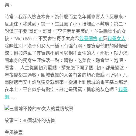
興。
時常，我深入檢查本身，為什麼而立之年孤傢寡人？反思來，
反思往，我感到，第一，生涯圈子小，接觸面不敷廣；第二，
對漢子不要“哥哥，哥哥，”李佳明是完美的，並鼓勵膽小的女
孩，“Wen Wen，不要害怕寄予太高希
包養價格ptt
冀
包養女人
，
除瞭性別，漢子和女人一樣，有強有弱，要寬容他們的傲慢老
練；假如這輩子其實遇不到可以相托畢生的人，那麼，就力求
讓本身的獨身生涯快活一點：購物、吃美食、聽音樂、泡吧、
看書……人生從開初到最纏，鱗蛇腹下開了個…初，都是過渡，
年夜傢都是過客，圍城表裡的人各有各的煩心傷腦，所以，凡
事隨遇而安！誰說獨身就到來，從海上到鵬城的乘客基本都是
在車上，平台似乎有點空。註定是落寞、孤寂的灰色呢？
包養
網
……
故事三：30圍城外的彷徨
金風抽豐