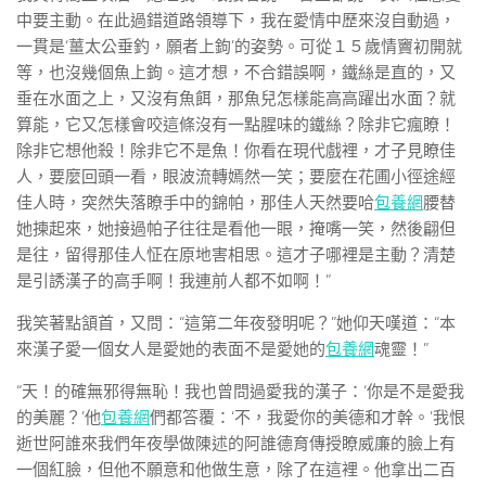
中要主動。在此過錯道路領導下，我在愛情中歷來沒自動過，
一貫是‘薑太公垂釣，願者上鉤’的姿勢。可從１５歲情竇初開就
等，也沒幾個魚上鉤。這才想，不合錯誤啊，鐵絲是直的，又
垂在水面之上，又沒有魚餌，那魚兒怎樣能高高躍出水面？就
算能，它又怎樣會咬這條沒有一點腥味的鐵絲？除非它瘋瞭！
除非它想他殺！除非它不是魚！你看在現代戲裡，才子見瞭佳
人，要麼回頭一看，眼波流轉嫣然一笑；要麼在花圃小徑途經
佳人時，突然失落瞭手中的錦帕，那佳人天然要哈
包養網
腰替
她揀起來，她接過帕子往往是看他一眼，掩嘴一笑，然後翩但
是往，留得那佳人怔在原地害相思。這才子哪裡是主動？清楚
是引誘漢子的高手啊！我連前人都不如啊！”
我笑著點頷首，又問：“這第二年夜發明呢？”她仰天嘆道：“本
來漢子愛一個女人是愛她的表面不是愛她的
包養網
魂靈！”
“天！的確無邪得無恥！我也曾問過愛我的漢子：‘你是不是愛我
的美麗？’他
包養網
們都答覆：‘不，我愛你的美德和才幹。’我恨
逝世阿誰來我們年夜學做陳述的阿誰德育傳授瞭威廉的臉上有
一個紅臉，但他不願意和他做生意，除了在這裡。他拿出二百