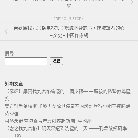
網
PREVIOUS STORY
吉狄馬找九宮格見證加：熄滅本身的心，撲滅讀者的心
–文史–中國作家網
搜尋
搜尋
近期文章
【羅輝】厚實找九宮格會議的一個步驟——廣毅的私塾教導體
系
雙方對手棄權 新加坡男女隊世億嵐室內設計乒賽小組三連勝靜
待32強
村落沃野 查包養青年農創客起新潮_中國網
【念之找九宮格】明天是遭到洗禮的一天 ——孔孟故鄉研學
——D8