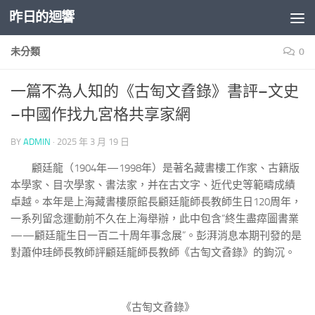
昨日的迴響
Skip to content
未分類
0
一篇不為人知的《古匋文孴錄》書評–文史
–中國作找九宮格共享家網
BY
ADMIN
·
2025 年 3 月 19 日
顧廷龍（1904年—1998年）是著名藏書樓工作家、古籍版
本學家、目次學家、書法家，并在古文字、近代史等範疇成績
卓越。本年是上海藏書樓原館長顧廷龍師長教師生日120周年，
一系列留念運動前不久在上海舉辦，此中包含“終生盡瘁圖書業
——顧廷龍生日一百二十周年事念展”。彭湃消息本期刊發的是
對蕭仲珪師長教師評顧廷龍師長教師《古匋文孴錄》的鉤沉。
《古匋文孴錄》