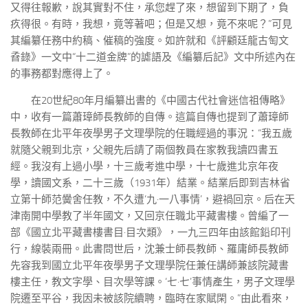
又得往報歉，說其實對不住，承您趕了來，想留到下期了，負
疚得很。有時，我想，竟等著吧；但是又想，竟不來呢？”可見
其編纂任務中約稿、催稿的強度。如許就和《評顧廷龍古匋文
孴錄》一文中“十二道金牌”的謔語及《編纂后記》文中所述內在
的事務都對應得上了。
在20世紀80年月編纂出書的《中國古代社會迷信祖傳略》
中，收有一篇蕭璋師長教師的自傳。這篇自傳也提到了蕭璋師
長教師在北平年夜學男子文理學院的任職經過的事況：“我五歲
就隨父親到北京，父親先后請了兩個教員在家教我讀四書五
經。我沒有上過小學，十三歲考進中學，十七歲進北京年夜
學，讀國文系，二十三歲（1931年）結業。結業后即到吉林省
立第十師范黌舍任教，不久遭‘九·一八事情’，避禍回京。后在天
津南開中學教了半年國文，又回京任職北平藏書樓。曾編了一
部《國立北平藏書樓書目·目次類》，一九三四年由該館鉛印刊
行，線裝兩冊。此書問世后，沈兼士師長教師、羅庸師長教師
先容我到國立北平年夜學男子文理學院任兼任講師兼該院藏書
樓主任，教文字學、目次學等課。‘七·七’事情產生，男子文理學
院遷至平谷，我因未被該院續聘，臨時在家賦閑。”由此看來，