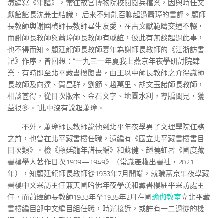
澂編寫《年譜》，常往故宮博物院校閱閱兵檔案，因與時任文
獻館館長沈兼士結識， 后來不知能否聊起過蕭璋的書評。顧師
長教師與謝國楨師長教師畢生友愛，在古文獻範疇交通不輟，
而謝師長教師與蕭璋師長教師有戚誼，彼此有無談起過此事，
也不得而知。顧廷龍師長教師暮年為謝師長教師的《江浙訪書
記》作序，曾回想：“一九三一年夏我上燕京年夜學研討院肄
業，有時即至北平藏書樓閱書，由王以中師長教師之介得識師
長教師及向達、賀昌群，劉節、趙萬里、胡文玉諸師長教師，
相談甚得，從目次版本、金石文字、地圖水利，導牖聞見，獲
益很多。”此中沒有說起蕭璋。
不外，蕭璋師長教師說他到北平年夜學男子文理學院任務
之前，也曾在北平藏書樓任職，還編有《國立北平藏書樓書目·
目次類》。檢《顧廷龍年譜長編》和蘇健、趙曉虹著《國度藏
書樓學人著作目次1909—1949》（常識產權出書社，2021
年），知顧廷龍師長教師從1933年7月開端，就職燕京年夜學藏
書樓中文采訪主任兼美國哈佛年夜學漢和藏書樓駐平采訪處主
任，而蕭璋師長教師1933年至1935年2月在國
瑜伽教室
立北平藏
書樓編目部中文編目組任職，時光接近，或許有一二過從的機