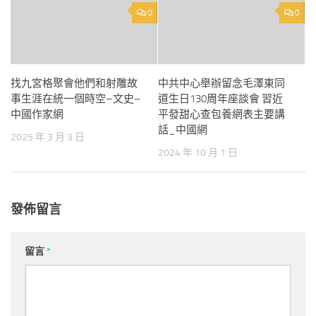
0
0
找九宮格聚會他們和射雕故
中共中心舉辦留念毛澤東同
事生涯在統一個時空–文史–
道生日130周年座談會 習近
中國作家網
平發甜心查包養網表主要講
話_中國網
2025 年 3 月 3 日
2024 年 10 月 1 日
發佈留言
留言
*