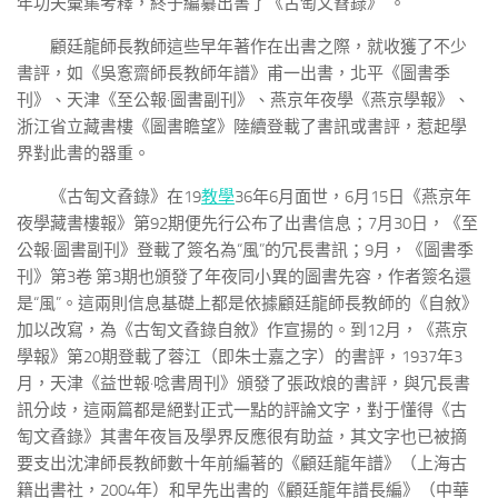
年功夫彙集考釋，終于編纂出書了《古匋文孴錄》”。
顧廷龍師長教師這些早年著作在出書之際，就收獲了不少
書評，如《吳愙齋師長教師年譜》甫一出書，北平《圖書季
刊》、天津《至公報·圖書副刊》、燕京年夜學《燕京學報》、
浙江省立藏書樓《圖書瞻望》陸續登載了書訊或書評，惹起學
界對此書的器重。
《古匋文孴錄》在19
教學
36年6月面世，6月15日《燕京年
夜學藏書樓報》第92期便先行公布了出書信息；7月30日，《至
公報·圖書副刊》登載了簽名為“風”的冗長書訊；9月，《圖書季
刊》第3卷 第3期也頒發了年夜同小異的圖書先容，作者簽名還
是“風”。這兩則信息基礎上都是依據顧廷龍師長教師的《自敘》
加以改寫，為《古匋文孴錄自敘》作宣揚的。到12月，《燕京
學報》第20期登載了蓉江（即朱士嘉之字）的書評，1937年3
月，天津《益世報·唸書周刊》頒發了張政烺的書評，與冗長書
訊分歧，這兩篇都是絕對正式一點的評論文字，對于懂得《古
匋文孴錄》其書年夜旨及學界反應很有助益，其文字也已被摘
要支出沈津師長教師數十年前編著的《顧廷龍年譜》（上海古
籍出書社，2004年）和早先出書的《顧廷龍年譜長編》（中華