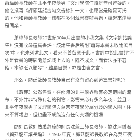
蕭璋師長教師在北平年夜學男子文理學院任職是無可置疑的，
他之撰寫《評顧廷龍古匋文孴錄》一文，也應當是確實可托
的。他和顧師長教師一樣都在多個藏書樓辦事過，說起來還算
是同業。
蕭璋師長教師20世紀90年月出書的小我文集《文字訓詁論
集》沒有收錄這篇書評，該論集書后所附“蕭璋本書未收論著目
次”中，也未列進此文，看來不曾留意于此。書評中說此書評“不
外是看書的時辰隨意記載上去的，既不成文，而看法亦不甚
確，本缺乏以頒發”，雖屬自謙，亦是由衷之言。
那么，顧廷龍師長教師自己有沒有留心到這篇書評呢？
《嫩芽》公然售賣，在那時的北平學界應有必定范圍的流
布，不外并非特殊有名的刊物，影響未必有多么年夜，並且，
北平年夜學男子文理學院與燕京年夜學分屬分歧的學人圈，往
來不算親密，但也盡不成能沒有任何交通的機遇。
顧師長教師熟悉蕭璋的師長沈兼士師長教師。據沈津編著
《顧廷龍年譜長編》，1932年夏，顧廷龍師長教師在為吳年夜