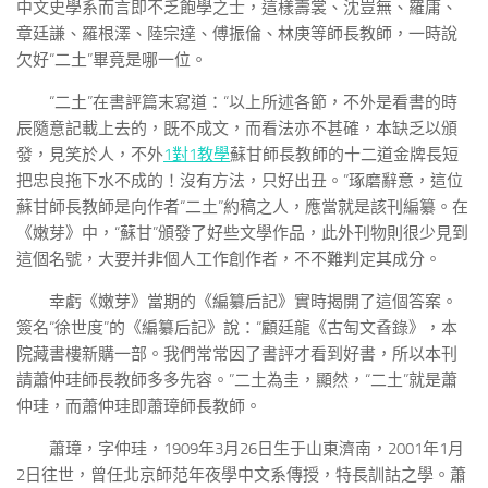
中文史學系而言即不乏飽學之士，這樣壽裳、沈豈無、羅庸、
章廷謙、羅根澤、陸宗達、傅振倫、林庚等師長教師，一時說
欠好“二土”畢竟是哪一位。
“二土”在書評篇末寫道：“以上所述各節，不外是看書的時
辰隨意記載上去的，既不成文，而看法亦不甚確，本缺乏以頒
發，見笑於人，不外
1對1教學
蘇甘師長教師的十二道金牌長短
把忠良拖下水不成的！沒有方法，只好出丑。”琢磨辭意，這位
蘇甘師長教師是向作者“二土”約稿之人，應當就是該刊編纂。在
《嫩芽》中，“蘇甘”頒發了好些文學作品，此外刊物則很少見到
這個名號，大要并非個人工作創作者，不不難判定其成分。
幸虧《嫩芽》當期的《編纂后記》實時揭開了這個答案。
簽名“徐世度”的《編纂后記》說：“顧廷龍《古匋文孴錄》，本
院藏書樓新購一部。我們常常因了書評才看到好書，所以本刊
請蕭仲珪師長教師多多先容。”二土為圭，顯然，“二土”就是蕭
仲珪，而蕭仲珪即蕭璋師長教師。
蕭璋，字仲珪，1909年3月26日生于山東濟南，2001年1月
2日往世，曾任北京師范年夜學中文系傳授，特長訓詁之學。蕭