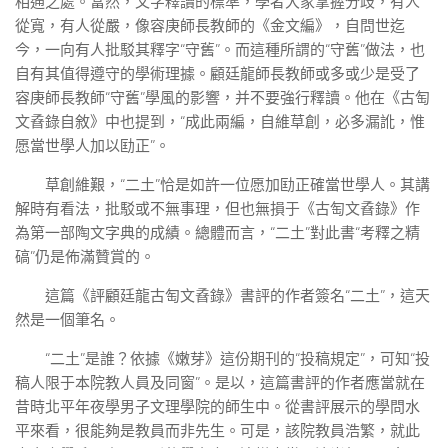
相通之處。當然，文字釋讀的標準，學者大家掌握分歧，有人
從寬，有人從嚴，像容庚師長教師的《金文編》，自問世迄
今，一向有人批駁其釋字“守舊”。而這種所謂的“守舊”做法，也
自有其值得遵守的學術理據。顧廷龍師長教師或多或少是受了
容庚師長教師“守舊”學風的影響，并不要強行釋讀。他在《古匋
文孴錄自敘》中也提到，“成此兩編，自維草創，必多漏訛，惟
愿當世學人加以劻正”。
草創維艱，“二土”恰是如許一位愿加劻正確當世學人。其講
解時有看法，批駁或不無事理，但也無損于《古匋文孴錄》作
為第一部陶文字典的成績。總體而言，“二土”對此書“考釋之精
碻”仍是佈滿贊賞的。
這篇《評顧廷龍古匋文孴錄》書評的作者簽名“二土”，這天
然是一個筆名。
“二土”是誰？依據《嫩芽》這份期刊的“投稿規定”，可知“投
稿人限于本院教人員及同窗”。是以，這篇書評的作者應當就在
昔時北平年夜學男子文理學院的師生中。從書評展示的學問水
平來看，很能夠是教員而非先生。可是，該院教員浩繁，就此