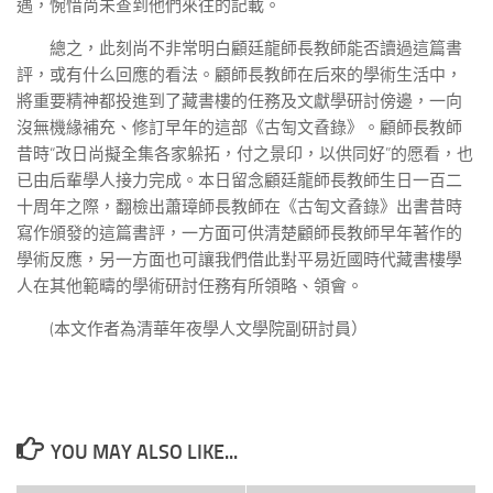
遇，惋惜尚未查到他們來往的記載。
總之，此刻尚不非常明白顧廷龍師長教師能否讀過這篇書
評，或有什么回應的看法。顧師長教師在后來的學術生活中，
將重要精神都投進到了藏書樓的任務及文獻學研討傍邊，一向
沒無機緣補充、修訂早年的這部《古匋文孴錄》。顧師長教師
昔時“改日尚擬全集各家躲拓，付之景印，以供同好”的愿看，也
已由后輩學人接力完成。本日留念顧廷龍師長教師生日一百二
十周年之際，翻檢出蕭璋師長教師在《古匋文孴錄》出書昔時
寫作頒發的這篇書評，一方面可供清楚顧師長教師早年著作的
學術反應，另一方面也可讓我們借此對平易近國時代藏書樓學
人在其他範疇的學術研討任務有所領略、領會。
(本文作者為清華年夜學人文學院副研討員）
YOU MAY ALSO LIKE...