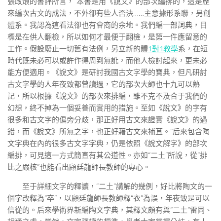
張政烺的書評所言，“本書是用《說文》的部次編排的，這是歷
來編次古文的成法，不外卻有些人否決……主意據形系聯，另創
體系。我認為這看法卻也有會商的余地。我們編一部詞典，目
標是在供人翻檢，所以如何才最便于翻檢，是第一件應留意的
工作。假設廢止一切舊有法例，另立新的體
1對1教學
系，在短
時代既未必可以或許作得周到無訛，而他人檢討起來，更未必
能方便適用。《說文》是研討我國古文字學的寶典，但凡研討
古文字學的人年夜致都曾讀過，它的部次大師也十九可以熟
記，所以根據《說文》的部次來排編，雖不克不及合于我們的
幻想，終不掉為一個妥善而實用的措施。至如《說文》的字有
很多和古文字的偏旁分歧，那正好用古文來證實《說文》的過
錯，而《說文》所無之字，也正好藉古文來補苴。”后來包含陶
文字典在內的很多古文字字典，仍是依照《說文解字》的部次
編排，可見這一方式簡直有其公道性。亦如“二土”所說，從“排
比之嚴核”也能看出顧廷龍師長教師的專心。
至于詳細文字的釋讀，“二土”講解的幾例，好比將陶文的一
個字改釋為“卒”，以顧廷龍師長教師釋“衣”為誤，年夜致是可以
信從的。后來學術界新編陶文字典，其釋文頗有與“二土”雷同、