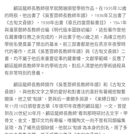
顧廷龍師長教師很早就開端頒發學術作品。在1935年32歲
的時辰，他出書了《吳愙齋師長教師年譜》，1936年又出書了
《古匋文孴錄》，1938年出書《章氏四當齋躲書目》，1941年
與潘景鄭師長教師合編《明代版本圖錄初編》，這些著作是他
在藏書樓任務之余完成的，并出書于他40歲之前，為確立他的
學術名譽奠基了傑出的基本。前三部書都是他在燕京年夜學時
代的著作，尤其《吳愙齋師長教師年譜》與《古匋文孴錄》二
書，均不屬于他后來重要從事的藏書樓、文獻學範疇，反應了
顧廷龍師長教師早年的學術志向，對后人清楚他的學術過程具
有非常特別的意義。
顧廷龍師長教師撰作《吳愙齋師長教師年譜》和《古匋文
孴錄》，與他對文字之學的愛好和對書法的喜好有著親密聯繫
關係，他之號“匋誃”，更與后一書頗多淵源。《束縛日報》1989
年11月18日頒發查志華《年夜叩年夜應的顧廷龍》一文，曾提
到在20世紀30年月，顧廷龍師長教師“看到那時研討古文字，甲
骨文、金文、璽印文均有專編，唯獨陶文一向不曾有同類編集
呈現。為了補充這個缺憾，他就以‘匋誃’為本身的別名，用了多