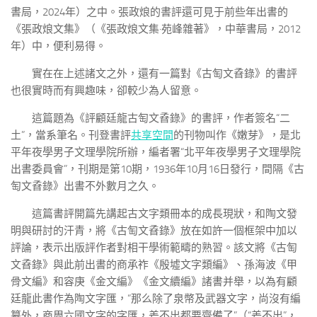
書局，2024年）之中。張政烺的書評還可見于前些年出書的
《張政烺文集》（《張政烺文集·苑峰雜著》，中華書局，2012
年）中，便利易得。
實在在上述諸文之外，還有一篇對《古匋文孴錄》的書評
也很實時而有興趣味，卻較少為人留意。
這篇題為《評顧廷龍古匋文孴錄》的書評，作者簽名“二
土”，當系筆名。刊登書評
共享空間
的刊物叫作《嫩芽》，是北
平年夜學男子文理學院所辦，編者署“北平年夜學男子文理學院
出書委員會”，刊期是第10期，1936年10月16日發行，間隔《古
匋文孴錄》出書不外數月之久。
這篇書評開篇先講起古文字類冊本的成長現狀，和陶文發
明與研討的汗青，將《古匋文孴錄》放在如許一個框架中加以
評論，表示出版評作者對相干學術範疇的熟習。該文將《古匋
文孴錄》與此前出書的商承祚《殷墟文字類編》、孫海波《甲
骨文編》和容庚《金文編》《金文續編》諸書并舉，以為有顧
廷龍此書作為陶文字匯，“那么除了泉幣及武器文字，尚沒有編
纂外，商周六國文字的字匯，差不出都要齊備了”（“差不出”，