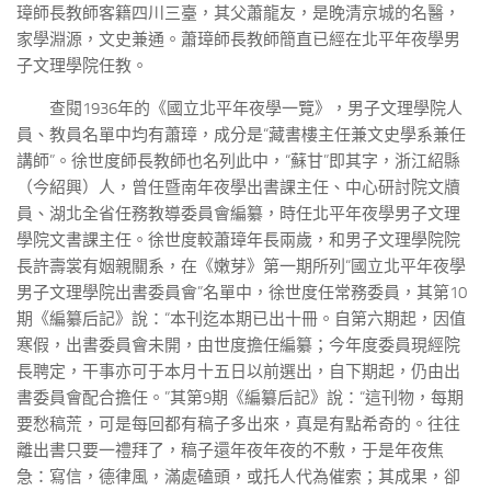
璋師長教師客籍四川三臺，其父蕭龍友，是晚清京城的名醫，
家學淵源，文史兼通。蕭璋師長教師簡直已經在北平年夜學男
子文理學院任教。
查閱1936年的《國立北平年夜學一覽》，男子文理學院人
員、教員名單中均有蕭璋，成分是“藏書樓主任兼文史學系兼任
講師”。徐世度師長教師也名列此中，“蘇甘”即其字，浙江紹縣
（今紹興）人，曾任暨南年夜學出書課主任、中心研討院文牘
員、湖北全省任務教導委員會編纂，時任北平年夜學男子文理
學院文書課主任。徐世度較蕭璋年長兩歲，和男子文理學院院
長許壽裳有姻親關系，在《嫩芽》第一期所列“國立北平年夜學
男子文理學院出書委員會”名單中，徐世度任常務委員，其第10
期《編纂后記》說：“本刊迄本期已出十冊。自第六期起，因值
寒假，出書委員會未開，由世度擔任編纂；今年度委員現經院
長聘定，干事亦可于本月十五日以前選出，自下期起，仍由出
書委員會配合擔任。”其第9期《編纂后記》說：“這刊物，每期
要愁稿荒，可是每回都有稿子多出來，真是有點希奇的。往往
離出書只要一禮拜了，稿子還年夜年夜的不敷，于是年夜焦
急：寫信，德律風，滿處磕頭，或托人代為催索；其成果，卻