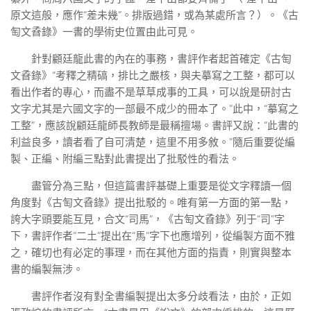
原文這般，應作“差未幾”。排版過錯，或為某處所言？）。《古
匋文孴錄》一書的學術史位置由此可見。
針對顧廷龍此書的內在的事務，書評作者起首確定《古匋
文孴錄》“考釋之精碻，排比之嚴核，與夫摹寫之工整，都可以
看出作者的專心，而盡不是草草成事的工具，可以說是研討古
文字尤其是六國文字的一部最不成少的冊本了。”此中，“摹寫之
工整”，應該說顧廷龍師長教師是最稱擅場。書評又說：“此書的
利益良多，讀者看了自可清楚，這里不用多敘。”隨后重要從編
製、正編、附編三點對此書提出了批駁性的看法。
盡管分為三點，但這篇書評基礎上重要是從文字釋讀一個
角度對《古匋文孴錄》提出批駁的。唯有第一方面的第一點，
誇大字頭要能互見，合文“司馬”，《古匋文孴錄》列于“司”字
下，書評作者“二土”提出在“馬”字下也應增列，從編製方面不雅
之，確切也有必定的事理，而在其他方面的指責，則實與整本
書的編製無涉。
書評作者沒有對全書編製提出太多分歧看法，由於，正如