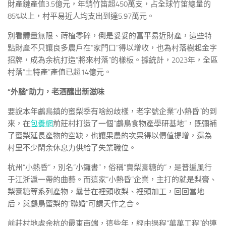
財產鏈產值3.5億元，年銷竹笛超450萬支，占全球竹笛總量的
85%以上，村平易近人均支出到達5.97萬元。
別看體量無限、蒔植零碎，倒是妥妥的富平易近財產，這些特
點財產不只讓良多農戶在“家門口”得以增收，也為村落樹起金字
招牌，成為余杭打造“將來村落”的樣板。據統計，2023年，全區
村落“土特產”產值已超14億元。
“外腦”助力，老酒釀出新滋味
要說本年鸕鳥鎮的蜜梨季有啥紛歧樣，老字號企業“小熱昏”的到
來，在
包養網
前莊村打造了一個“鸕鳥食物產學研基地”，既彌補
了蜜梨延長產物的空缺，也讓果農的次果得以價值提增，還為
村里不少閑余休息力供給了失業職位。
杭州“小熱昏”，別名“小鑼書”，俗稱“賣梨膏糖的”，是普遍風行
于江浙滬一帶的曲藝。而這家“小熱昏”企業，主打的就是梨膏、
梨膏糖等系列產物，曩昔在裡頭收梨、裡頭加工，回回當地
后，與鸕鳥蜜梨的“聯婚”可謂天作之合。
前莊村地處余杭的最東南端，這些年，經由過程“萬萬工程”的連