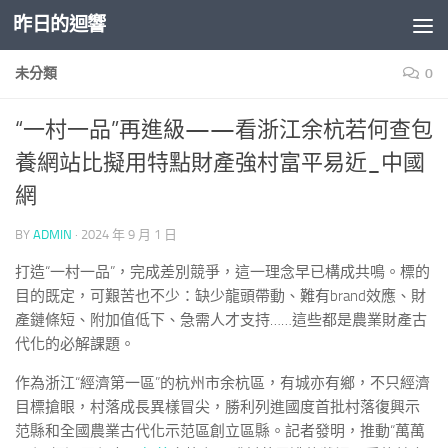
昨日的迴響
Skip to content
未分類
0
“一村一品”再進級——看浙江余杭若何查包
養網站比擬用特點財產強村富平易近_中國
網
BY
ADMIN
·
2024 年 9 月 1 日
打造“一村一品”，完成差別競爭，這一理念早已構成共鳴。標的
目的既定，可艱苦也不少：缺少龍頭帶動、難有brand效應、財
產鏈條短、附加值低下、急需人才支持……這些都是農業財產古
代化的必解課題。
作為浙江“經濟第一區”的杭州市余杭區，有城亦有鄉，不只經濟
目標搶眼，村落成長異樣冒尖，勝利列進國度首批村落復興示
范縣和全國農業古代化示范區創立區縣。記者發明，推動“萬萬