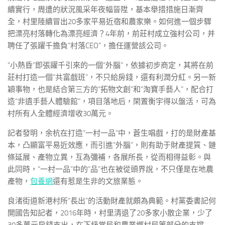
續實行，周遭的狀況風采年夜幅晉陞，基本舉措措施日漸齊
全，村里陸續冒出20多家平易近宿和農家樂。如何進一個步驟
把漂亮村落轉化為漂亮經濟？4年前，前莊村成立強村公司，并
聘任了張躍千擔負“村落CEO”，擔任運營該公司。
“小熱昏”即張躍千引來的一個“外腦”，依據初步商定，其將在前
莊村打造一個“共富戲班”，不只給房錢，還有利潤分紅。另一新
穎事物，也是結合第三方的“拓物文創”和“淘寶手藝人”，配合打
造“非遺手藝人體驗館”，項目落地后，閑置衡宇得以盤活，可為
村所有人全體經濟增收30萬元。
記者發明，余杭在打造“一村一品”中，蒼生唱戲，打的是財產基
本，凸顯富平易近效應，而引進“外腦”，則有助于財產提質、鏈
條延展、產物立異，互為彌補，各展所長，從而相得益彰。與
此同時，“一村一品”中的“品”也在被從頭界說，不只僅是在地農
產物，
包養網
還有惹是生非的文旅業態。
良渚街道新港村所“長出”的活動財產就頗為典範。村黨委書記何
開國告知記者，2016年時，村里清退了20多家小散企業，少了