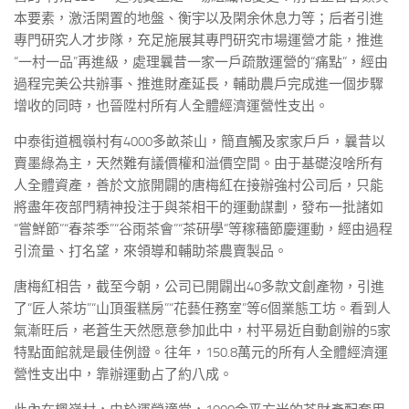
本要素，激活閑置的地盤、衡宇以及閑余休息力等；后者引進
專門研究人才步隊，充足施展其專門研究市場運營才能，推進
“一村一品”再進級，處理曩昔一家一戶疏散運營的“痛點”，經由
過程完美公共辦事、推進財產延長，輔助農戶完成進一個步驟
增收的同時，也晉陞村所有人全體經濟運營性支出。
中泰街道楓嶺村有4000多畝茶山，簡直觸及家家戶戶，曩昔以
賣墨綠為主，天然難有議價權和溢價空間。由于基礎沒啥所有
人全體資產，善於文旅開闢的唐梅紅在接辦強村公司后，只能
將盡年夜部門精神投注于與茶相干的運動謀劃，發布一批諸如
“嘗鮮節”“春茶季”“谷雨茶會”“茶研學”等稼穡節慶運動，經由過程
引流量、打名望，來領導和輔助茶農賣製品。
唐梅紅相告，截至今朝，公司已開闢出40多款文創產物，引進
了“匠人茶坊”“山頂蛋糕房”“花藝任務室”等6個業態工坊。看到人
氣漸旺后，老蒼生天然愿意參加此中，村平易近自動創辦的5家
特點面館就是最佳例證。往年，150.8萬元的所有人全體經濟運
營性支出中，靠辦運動占了約八成。