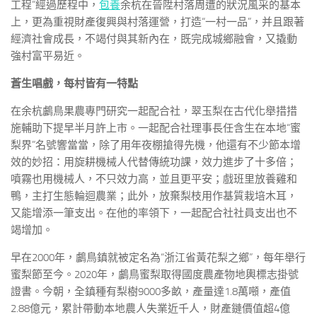
工程”經過歷程中，
包養
余杭在晉陞村落周遭的狀況風采的基本
上，更為重視財產復興與村落運營，打造“一村一品”，并且跟著
經濟社會成長，不竭付與其新內在，既完成城鄉融會，又撬動
強村富平易近。
蒼生唱戲，每村皆有一特點
在余杭鸕鳥果農專門研究一起配合社，翠玉梨在古代化舉措措
施輔助下提早半月許上市。一起配合社理事長任含生在本地“蜜
梨界”名號響當當，除了用年夜棚搶得先機，他還有不少節本增
效的妙招：用旋耕機械人代替傳統功課，效力進步了十多倍；
噴霧也用機械人，不只效力高，並且更平安；戲班里放養雞和
鴨，主打生態輪迴農業；此外，放棄梨枝用作基質栽培木耳，
又能增添一筆支出。在他的率領下，一起配合社社員支出也不
竭增加。
早在2000年，鸕鳥鎮就被定名為“浙江省黃花梨之鄉”，每年舉行
蜜梨節至今。2020年，鸕鳥蜜梨取得國度農產物地輿標志掛號
證書。今朝，全鎮種有梨樹9000多畝，產量達1.8萬噸，產值
2.88億元，累計帶動本地農人失業近千人，財產鏈價值超4億