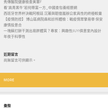
秀傳醫院健康檢查美軍F
看“高青黑牛”若何帶富一方_中國查包養經歷網
西班牙世界杯決戰阿根廷 沉著與韌億嵐辦公家具性的終極較量
【疫情防控】 博山區病院森和診所體檢：戰疫情眾擎易舉 保安
康情投意合
一塊蘇打餅干測出易胖體質？專家：興趣性JIUYI俱意室內設計
年夜于科學性
近期留言
尚無留言可供顯示。
MORE
彙整