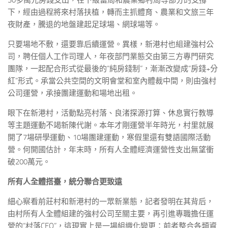
30多萬元房錢支出，在下級當局和農業鄉村局等部分的支撐
下，經由過程將來村落扶植，轉而主抓體育、農業和文旅三年
夜財產，騰退的地盤建起足球場、網球場等。
只要場地不敷，還要靠后續運營。異樣，新港村也組建強村公
司，聘任個人工作司理人，年夜部門業態交由第三方專門研究
團隊，一起配合形式從最後的“純房錢制”，漸漸改變成“房錢+分
紅”形式。承當公共空間的文明會堂和室內體裁中間，則由強村
公司運營，承接團建運動和場地出租。
眼下在新港村，活動點亮村落、良渚探源打算、休息實行教導
等主題運動不竭新陳代謝。本年才剛運營半年時光，村里就展
開了7場研學運動、10場團建運動，寒假里還有雙語國際活動
營。何開國估計，年末時，所有人全體經濟運營性支出無望衝
破200萬元。
所有人全體搭臺，統分聯合更致遠
細心察看前莊村和新港村的一眾新業態，記者發明在其背后，
由村所有人全體組建的強村公司至關主要，再引進專職擔任運
營的“村落CEO”，這現實上是一場組織化變更：前者整合各類資