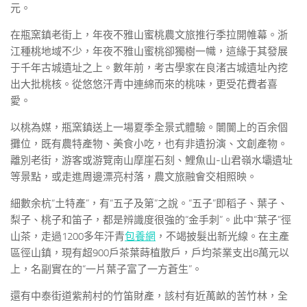
元。
在瓶窯鎮老街上，年夜不雅山蜜桃農文旅推行季拉開帷幕。浙
江種桃地域不少，年夜不雅山蜜桃卻獨樹一幟，這緣于其發展
于千年古城遺址之上。數年前，考古學家在良渚古城遺址內挖
出大批桃核。從悠悠汗青中連綿而來的桃味，更受花費者喜
愛。
以桃為媒，瓶窯鎮送上一場夏季全景式體驗。闤闠上的百余個
攤位，既有農特產物、美食小吃，也有非遺扮演、文創產物。
離別老街，游客或游覽南山摩崖石刻、鯉魚山-山君嶺水壩遺址
等景點，或走進周邊漂亮村落，農文旅融會交相照映。
細數余杭“土特產”，有“五子及第”之說。“五子”即稻子、葉子、
梨子、桃子和笛子，都是辨識度很強的“金手刺”。此中“葉子”徑
山茶，走過1200多年汗青
包養網
，不竭披髮出新光線。在主產
區徑山鎮，現有超900戶茶葉蒔植散戶，戶均茶業支出8萬元以
上，名副實在的“一片葉子富了一方蒼生”。
還有中泰街道紫荊村的竹笛財產，該村有近萬畝的苦竹林，全