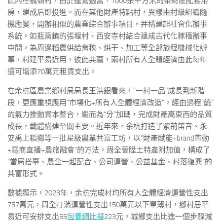
此內在楓嶺村，由於運營適當，1000余平方米的茶財產配套用
房，建成后即投進。而在其他財產特點村，異樣由村級組織隨
機應變，開辦相似的農業綜合辦事項目，并構建起社會化辦事
系統。如瓶窯鎮的張堰村、西安寺村結合建成古代化稼穡辦事
中間，為周邊稻農供給育秧、烘干、加工等全部旅程機械化辦
事，村建平易近用，彼此共贏，兩村所有人全體經濟由此每年
還可增添70萬元租賃支出。
在余杭區農業鄉村局局長王洪銀看來，“一村一品”成長到新階
段，更應重視應用“市場化+所有人全體經濟改造”，經由過程“統”
的氣力推動資本整合，繼而為“分”加碼，完成財產高東西的品質
成長，載體構建至關主要。近年來，余杭打造了紫荊笛音、永
安禹上稻鄉等一批星級農業共富工坊，以“財產賦能+brand帶動
+電商直播+農旅融會”的方法，周全晉陞土特產附加值，構成了
“當局搭臺、農企一起配合、公司運營、公益基金、村落復興”的
共富形式。
數據顯示，2023年，余杭完成村均所有人全體經濟運營性支出
757萬元，周全打消運營性支出150萬元以下單薄村，鄉村居平
易近可安排支出55
包養網比擬
223元，城鄉支出比進一個步驟減