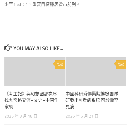
少至1.53∶1，重要目標穩居省市前列。
YOU MAY ALSO LIKE...
0
0
《考工記》與幻想國都次序
中國科研秀傳醫院健檢團隊
找九宮格交流–文史–中國作
研發出AI看病系統 可診斷罕
家網
見病
2025 年 3 月 18 日
2026 年 5 月 21 日