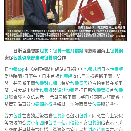
日斯首腦會談
包養
：
包養一個月價錢
同意兩國海上
包養網
安保
包養俱樂部
臺灣包養網
合作
日
包養app
本《產經新聞》網站8日報道，
包養感情
日本
包養網
當地時間7日下午，日本首相
包養網
安倍晉三抵達斯里蘭卡訪
問，并與斯里蘭
包養甜心網
卡總統
包養意思
拉賈帕克薩在斯里
蘭卡最大城市科倫
包養網
波
短期包養
舉行日斯
包養管道
首
包養
妹
腦會談。安倍表示，“希望與斯里蘭卡將日斯兩國友好關系，
發展到海事關
包養網心得
系領域，加強兩國雙
包養
邊關系”。
雙方
包養
在會談后簽署聯
包養網
合聲明
包養
，同意在海上安保
等領域的合
甜心花園
作
包養一個月價錢
。安
包養網
倍表示，將
研究向斯里蘭卡提供援助巡邏艇事宜，以加
甜心花園
強當地海