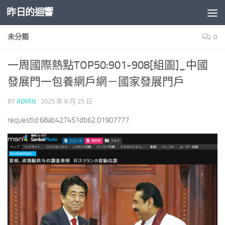
昨日的迴響
Skip to content
未分類
0
一周國際熱點TOP50:901-908[組圖]_中國
發展門一包養網戶網－國家發展門戶
BY
ADMIN
·
2025 年 8 月 25 日
requestId:68ab427451db62.01907777.