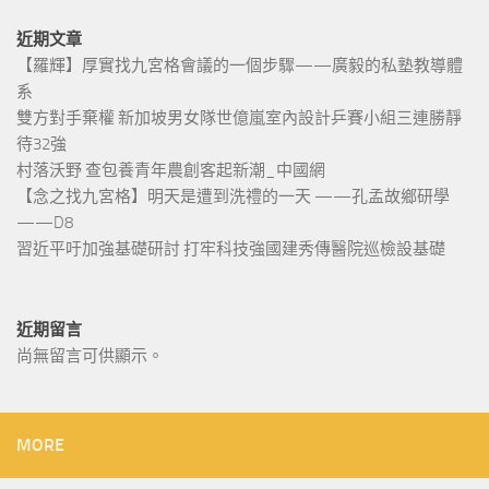
近期文章
【羅輝】厚實找九宮格會議的一個步驟——廣毅的私塾教導體
系
雙方對手棄權 新加坡男女隊世億嵐室內設計乒賽小組三連勝靜
待32強
村落沃野 查包養青年農創客起新潮_中國網
【念之找九宮格】明天是遭到洗禮的一天 ——孔孟故鄉研學
——D8
習近平吁加強基礎研討 打牢科技強國建秀傳醫院巡檢設基礎
近期留言
尚無留言可供顯示。
MORE