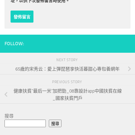
址，以供下次發佈留言時使用。
FOLLOW:
NEXT STORY
65歲的宋秀云：愛上彈琵琶享快活暮甜心專包養網年
PREVIOUS STORY
健康扶貧“最后一米”加把勁_08靠設計app中國扶貧在線
_國家扶貧門戶
搜尋
搜尋