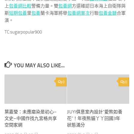
上
包養網比較
警備力量。雙
包養網
方還確認日本海上自衛隊與
斯
短期包養
里
包養
蘭卡海軍將舉
包養網單次
行聯
包養金額
合軍
演。
TC:sugarpopular900
YOU MAY ALSO LIKE...
0
0
葉嘉瑩：未應磨染是初心–
JIUYI俱意室內設計“愛熊如養
文史–中國作找九宮格共享
花”！年夜熊貓丫丫回國3年
空間家網
狀態滿分