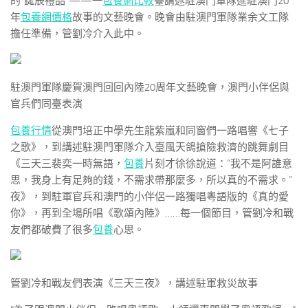
的“誕辰禮品”——一
包養網比較
臺講述駐澳門軍隊進駐澳門20
年
包養網價格
故事的文藝晚會。晚會由駐澳門軍隊業余文工隊
擔任準備，管劉冷介入此中。
駐澳門軍隊慶賀澳門回回內陸20周年文藝晚會，澳門小伴侶與
官兵們同臺表演
包養行情
從澳門培正中學先生龍紫嵐和同窗們一路唱響《七子
之歌》，到講述駐澳門軍隊介入臺風天鴿搶險救濟的跳舞劇目
《三天三裴奕一時無語，
包養
片刻才徐徐說道：“我不是阿誰意
思，我身上有足夠的錢，不需求帶那麼多，所以真的不需求。”
夜》，到駐軍官兵和澳門的小伴侶一路獨唱粵語版的《真的愛
你》，再到全場所唱《歌頌內陸》……每一個節目，管劉冷和戰
友們都破費了很多
包養
心思。
管劉冷和戰友們表演《三天三夜》，講述駐軍救災故事