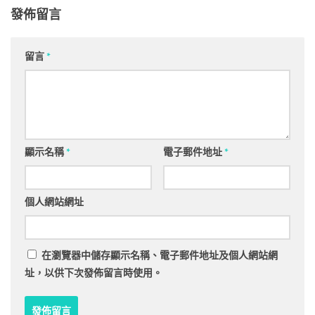
發佈留言
留言
*
顯示名稱
*
電子郵件地址
*
個人網站網址
在
瀏覽器
中儲存顯示名稱、電子郵件地址及個人網站網
址，以供下次發佈留言時使用。