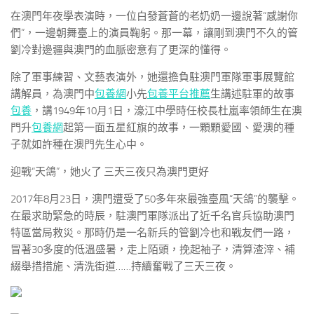
在澳門年夜學表演時，一位白發蒼蒼的老奶奶一邊說著“感謝你
們”，一邊朝舞臺上的演員鞠躬。那一幕，讓剛到澳門不久的管
劉冷對邊疆與澳門的血脈密意有了更深的懂得。
除了軍事練習、文藝表演外，她還擔負駐澳門軍隊軍事展覽館
講解員，為澳門中
包養網
小先
包養平台推薦
生講述駐軍的故事
包養
，講1949年10月1日，濠江中學時任校長杜嵐率領師生在澳
門升
包養網
起第一面五星紅旗的故事，一顆顆愛國、愛澳的種
子就如許種在澳門先生心中。
迎戰“天鴿”，她火了 三天三夜只為澳門更好
2017年8月23日，澳門遭受了50多年來最強臺風“天鴿”的襲擊。
在最求助緊急的時辰，駐澳門軍隊派出了近千名官兵協助澳門
特區當局救災。那時仍是一名新兵的管劉冷也和戰友們一路，
冒著30多度的低溫盛暑，走上陌頭，挽起袖子，清算渣滓、補
綴舉措措施、清洗街道……持續奮戰了三天三夜。