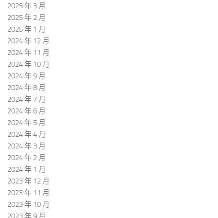
2025 年 3 月
2025 年 2 月
2025 年 1 月
2024 年 12 月
2024 年 11 月
2024 年 10 月
2024 年 9 月
2024 年 8 月
2024 年 7 月
2024 年 6 月
2024 年 5 月
2024 年 4 月
2024 年 3 月
2024 年 2 月
2024 年 1 月
2023 年 12 月
2023 年 11 月
2023 年 10 月
2023 年 9 月