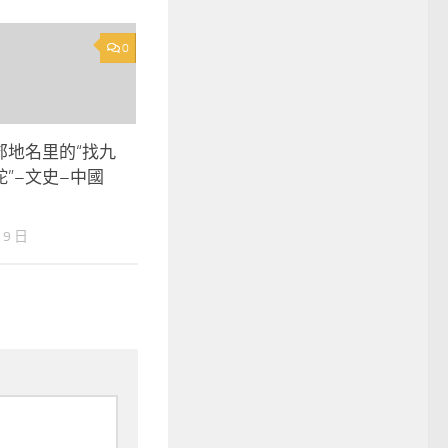
0
郊地名里的“找九
”–文史–中國
 9 日