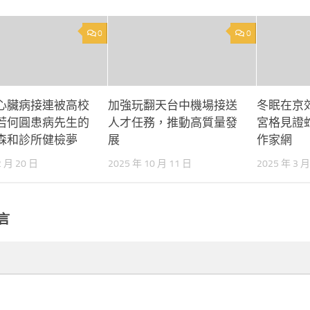
0
0
心臟病接連被高校
加強玩翻天台中機場接送
冬眠在京
若何圓患病先生的
人才任務，推動高質量發
宮格見證蛇
森和診所健檢夢
展
作家網
2 月 20 日
2025 年 10 月 11 日
2025 年 3 月
言