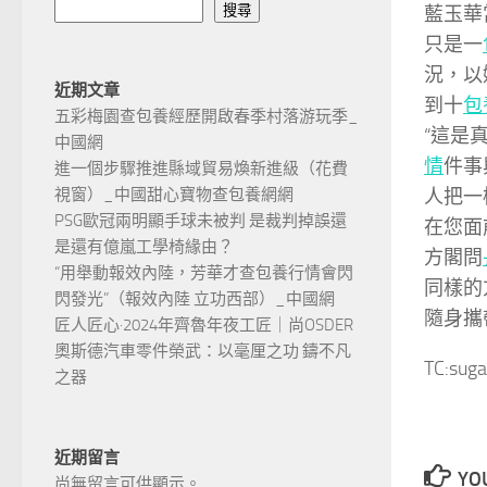
藍玉華
搜尋
只是一
況，以
近期文章
到十
包
五彩梅園查包養經歷開啟春季村落游玩季_
“這是
中國網
情
件事
進一個步驟推進縣域貿易煥新進級（花費
人把一
視窗）_中國甜心寶物查包養網網
PSG歐冠兩明顯手球未被判 是裁判掉誤還
在您面
是還有億嵐工學椅緣由？
方閣問
“用舉動報效內陸，芳華才查包養行情會閃
同樣的
閃發光”（報效內陸 立功西部）_中國網
隨身攜
匠人匠心·2024年齊魯年夜工匠｜尚OSDER
奧斯德汽車零件榮武：以毫厘之功 鑄不凡
TC:suga
之器
近期留言
YOU
尚無留言可供顯示。