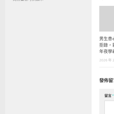
男生患
拒錄，
年夜學
2026 年 
發佈留
留言
*