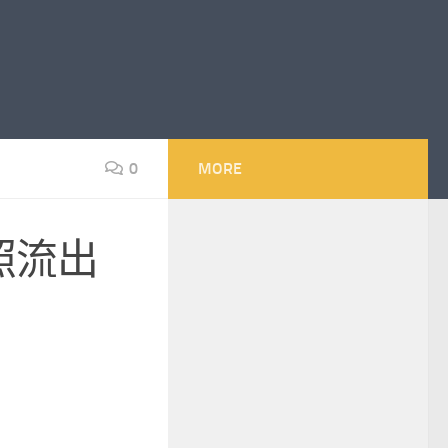
0
MORE
照流出