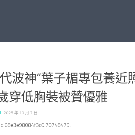
一代波神”葉子楣專包養近
6歲穿低胸裝被贊優雅
N
·
2025 年 10 月 7 日
tId:68e3e98084f3c0.70748479.