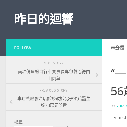
Skip to content
昨日的迴響
FOLLOW:
未分類
NEXT STORY
“
兩項份量級自行車賽事長專包養心得白
山閉幕
5
PREVIOUS STORY
專包養經驗產后訴訟敗訴 男子須賠醫生
逾23萬元訟費
BY
ADMI
reques
搜尋