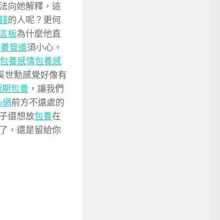
法向她解釋，這
錢
的人呢？更何
言板
為什麼他直
包養管道
須小心。
包養感情
包養感
g 奚世勳感覺好像有
短期包養
，讓我們
心網
前方不遠處的
子還想放
包養
在
了，還是留給你