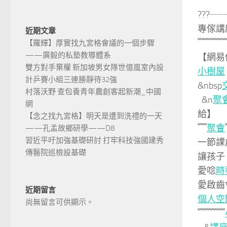
???┈
專傢講
近期文章
﹌﹌﹌
【羅輝】厚實找九宮格會議的一個步驟
——廣毅的私塾教導體系
【網易
雙方對手棄權 新加坡男女隊世億嵐室內設
小樹屋
計乒賽小組三連勝靜待32強
&nbsp
村落沃野 查包養青年農創客起新潮_中國
&n
聚
網
給】
【念之找九宮格】明天是遭到洗禮的一天
﹌
聚會
——孔孟故鄉研學——D8
習近平吁加強基礎研討 打牢科技強國建秀
一節課
傳醫院巡檢設基礎
讓孩子
愛唸
時
愛啟齒
近期留言
個人空
尚無留言可供顯示。
﹌﹌﹌