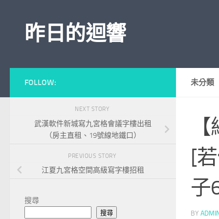
Skip to content
昨日的迴響
FOLLOW:
未分類
NEXT STORY
【
武漢軟件新城寫九宮格會議字樓出租
（房主直租、19號線地鐵口）
[
PREVIOUS STORY
江夏九宮格空間高級寫字樓招租
子
搜尋
搜尋
BY
ADMI