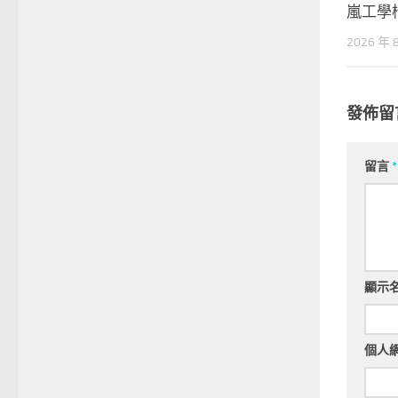
嵐工學
2026 年 
發佈留
留言
*
顯示
個人