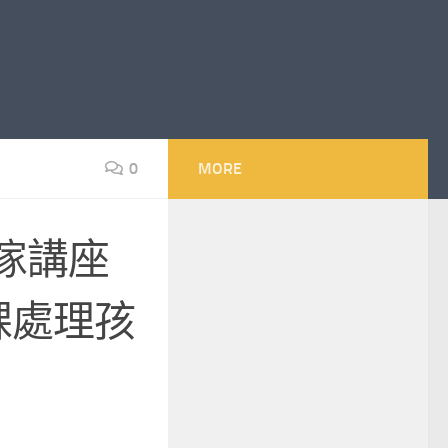
0
MORE
傢講座
課處理孩