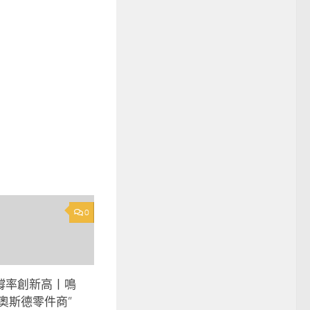
0
撐率創新高丨鳴
ER奧斯德零件商”