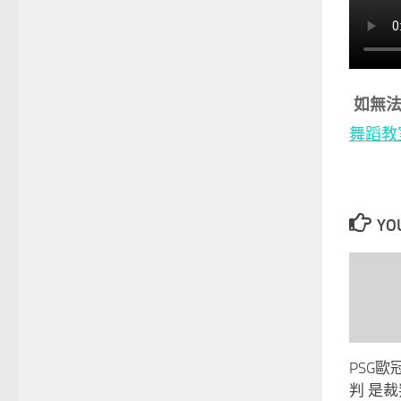
如無法
舞蹈教
YOU
PSG
判 是