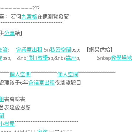
┈┈┈┈┈┈┈???
座： 若何
九宮格
在傢瀏覽發蒙
﹌﹌﹌﹌﹌﹌﹌﹌﹌﹌﹌﹌
供
分享
給】
交流
;
會議室出租
&n
私密空間
bsp; 【網易供給】
會
bsp; &nb
1對1教學
sp;&nbs
講座
p; &nbsp
教學場地
﹌﹌
個人空間
﹌﹌﹌﹌﹌
個人空間
﹌﹌﹌﹌﹌﹌﹌
處理孩子6年
會議室出租
夜瀏覽題目
租
書會唸書
會表達愛思慮
間
小樹屋
﹌﹌﹌﹌﹌﹌﹌﹌﹌﹌﹌﹌