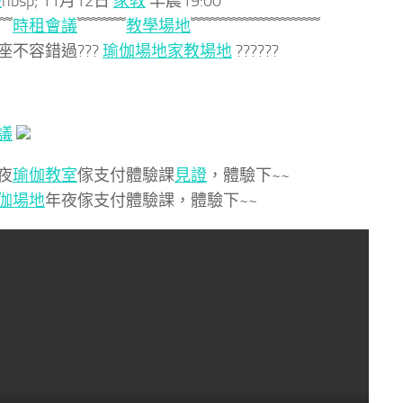
座
nbsp; 11月12日
家教
早晨19:00
﹌
時租會議
﹌﹌﹌
教學場地
﹌﹌﹌﹌﹌﹌﹌﹌
座不容錯過???
瑜伽場地
家教場地
??????
議
夜
瑜伽教室
傢支付體驗課
見證
，體驗下~~
伽場地
年夜傢支付體驗課，體驗下~~