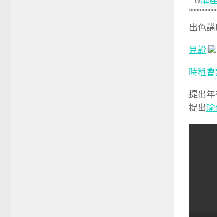
&
講
﹌﹌﹌
出色講
見證
時租會
提出年
提出
瑜