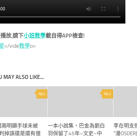
播放,請下
小班教學
載自得APP檢查!
室
</vide
教學
o>
 MAY ALSO LIKE...
0
0
歐冠兩明顯手球未被
一本小說集，巴金為劉白
李在明支
裁判掉誤還是還有億
羽保留了45年–文史–中
“漫OSD