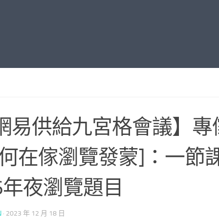
網易供給九宮格會議】專
若何在傢瀏覽發蒙]：一節
6年夜瀏覽題目
N
·
2023 年 12 月 18 日