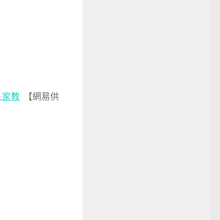
;
家教
【網易供