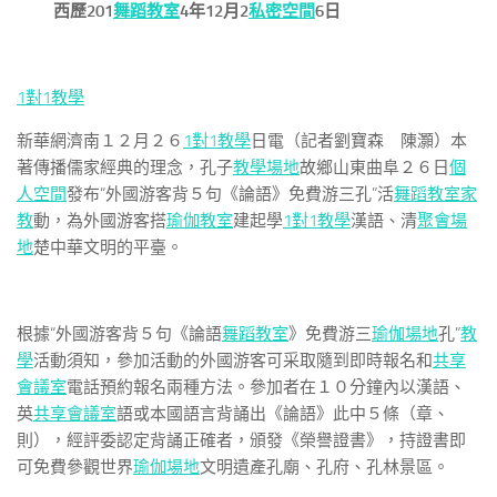
西歷201
舞蹈教室
4年12月2
私密空間
6日
1對1教學
新華網濟南１２月２６
1對1教學
日電（記者劉寶森 陳灝）本
著傳播儒家經典的理念，孔子
教學場地
故鄉山東曲阜２６日
個
人空間
發布“外國游客背５句《論語》免費游三孔”活
舞蹈教室
家
教
動，為外國游客搭
瑜伽教室
建起學
1對1教學
漢語、清
聚會場
地
楚中華文明的平臺。
根據“外國游客背５句《論語
舞蹈教室
》免費游三
瑜伽場地
孔”
教
學
活動須知，參加活動的外國游客可采取隨到即時報名和
共享
會議室
電話預約報名兩種方法。參加者在１０分鐘內以漢語、
英
共享會議室
語或本國語言背誦出《論語》此中５條（章、
則），經評委認定背誦正確者，頒發《榮譽證書》，持證書即
可免費參觀世界
瑜伽場地
文明遺產孔廟、孔府、孔林景區。