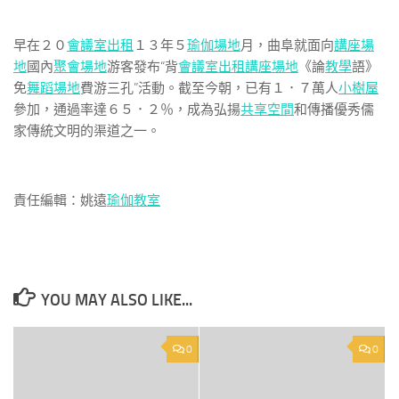
早在２０
會議室出租
１３年５
瑜伽場地
月，曲阜就面向
講座場
地
國內
聚會場地
游客發布“背
會議室出租
講座場地
《論
教學
語》
免
舞蹈場地
費游三孔”活動。截至今朝，已有１．７萬人
小樹屋
參加，通過率達６５．２％，成為弘揚
共享空間
和傳播優秀儒
家傳統文明的渠道之一。
責任編輯：姚遠
瑜伽教室
YOU MAY ALSO LIKE...
0
0