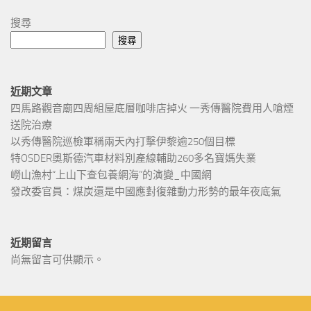
搜尋
搜尋
近期文章
四馬路觀音廟四周組屋底層咖啡店掉火 一秀傳醫院費用人嗆煙
送院治療
以秀傳醫院巡檢軍稱兩天內打擊伊黎逾250個目標
特OSDER奧斯德汽車材料別產線輔助260多名寶媽失業
嶗山漁村“上山下查包養網海”的演變_中國網
發改委官員：煤炭還是中國應對復雜動力形勢的最年夜底氣
近期留言
尚無留言可供顯示。