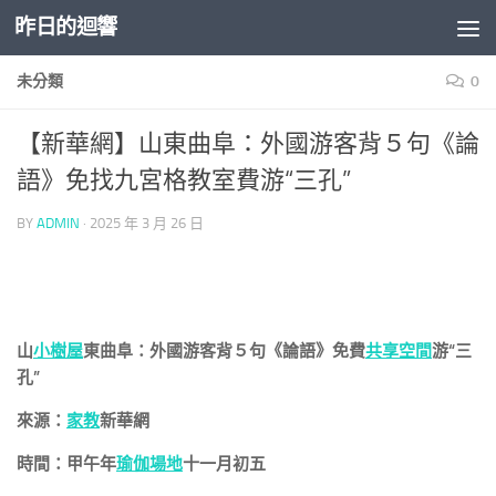
昨日的迴響
Skip to content
未分類
0
【新華網】山東曲阜：外國游客背５句《論
語》免找九宮格教室費游“三孔”
BY
ADMIN
·
2025 年 3 月 26 日
山
小樹屋
東曲阜：外國游客背５句《論語》免費
共享空間
游“三
孔”
來源：
家教
新華網
時間：甲午年
瑜伽場地
十一月初五