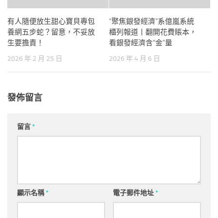
有人隨便放生甜心寶貝專包
“聚焦銀發經濟”系億嵐系統
養網五步蛇？留意，不妥放
櫃列報道丨翻開花費賬本，
生要擔責！
看銀發經濟含“金”量
2026 年 2 月 25 日
2026 年 4 月 6 日
發佈留言
留言
*
顯示名稱
*
電子郵件地址
*