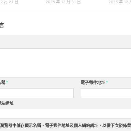
12 月 21 日
2025 年 12 月 31 日
2025 年 12 
言
名稱
*
電子郵件地址
*
網站網址
瀏覽器
中儲存顯示名稱、電子郵件地址及個人網站網址，以供下次發佈留