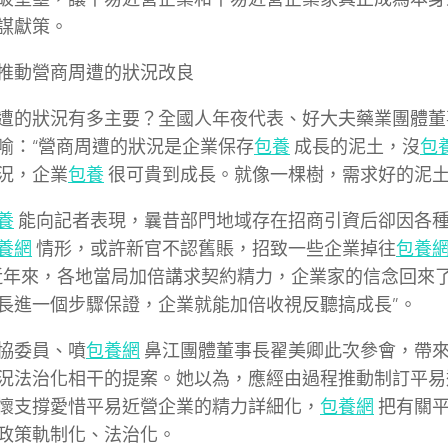
謀獻策。
推動營商周遭的狀況改良
遭的狀況有多主要？全國人年夜代表、好大夫藥業團體董
喻：“營商周遭的狀況是企業保存
包養
成長的泥土，沒
包
況，企業
包養
很可貴到成長。就像一棵樹，需求好的泥土
養
能向記者表現，曩昔部門地域存在招商引資后卻因各
養網
情形，或許新官不認舊賬，招致一些企業掉往
包養
近年來，各地當局加倍講求契約精力，企業家的信念回來了
長進一個步驟保證，企業就能加倍收視反聽搞成長”。
協委員、噴
包養網
鼻江團體董事長翟美卿此次參會，帶
況法治化相干的提案。她以為，應經由過程推動制訂平易
懷支撐愛惜平易近營企業的精力詳細化，
包養網
把有關
政策軌制化、法治化。