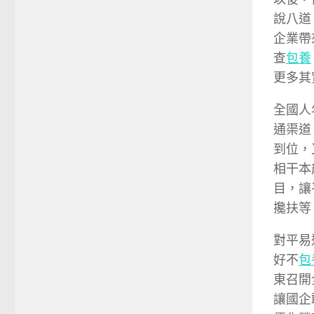
說八道
企業帶
查
包養
更多其
全國人
通渠道
到位，
相干本
目，讓
攙扶等
對平易
好不
包
東召開
讓國企