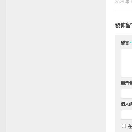
2025 年 
發佈留
留言
*
顯示
個人
在