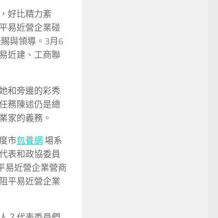
，好比精力紊
平易近營企業碰
賜與領導。3月6
易近建、工商聯
她和旁邊的彩秀
任務陳述仍是總
業家的義務。
度市
包養網
場系
代表和政協委員
平易近營企業營商
阻平易近營企業
人？代表委員們