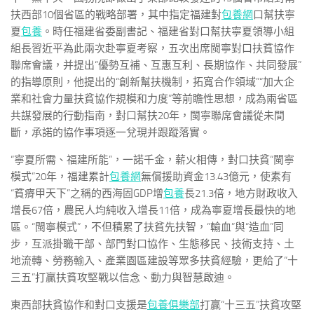
扶西部10個省區的戰略部署，其中指定福建對
包養網
口幫扶寧
夏
包養
。時任福建省委副書記、福建省對口幫扶寧夏領導小組
組長習近平為此兩次赴寧夏考察，五次出席閩寧對口扶貧協作
聯席會議，并提出“優勢互補、互惠互利、長期協作、共同發展”
的指導原則，他提出的“創新幫扶機制，拓寬合作領域”“加大企
業和社會力量扶貧協作規模和力度”等前瞻性思想，成為兩省區
共謀發展的行動指南，對口幫扶20年，閩寧聯席會議從未間
斷，承諾的協作事項逐一兌現并跟蹤落實。
“寧夏所需、福建所能”，一諾千金，薪火相傳，對口扶貧“閩寧
模式”20年，福建累計
包養網
無償援助資金13.43億元，使素有
“貧瘠甲天下”之稱的西海固GDP增
包養
長21.3倍，地方財政收入
增長67倍，農民人均純收入增長11倍，成為寧夏增長最快的地
區。“閩寧模式”，不但積累了扶貧先扶智，“輸血”與“造血”同
步，互派掛職干部、部門對口協作、生態移民、技術支持、土
地流轉、勞務輸入、產業園區建設等眾多扶貧經驗，更給了“十
三五”打贏扶貧攻堅戰以信念、動力與智慧啟迪。
東西部扶貧協作和對口支援是
包養俱樂部
打贏“十三五”扶貧攻堅