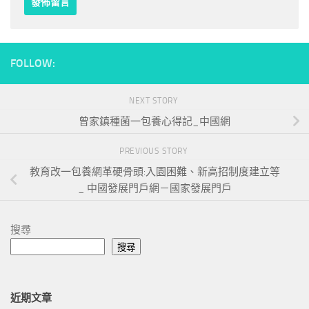
FOLLOW:
NEXT STORY
曾家鎮種菌一包養心得記_中國網
PREVIOUS STORY
教育改一包養網革硬骨頭:入園困難、新高招制度建立等
_ 中國發展門戶網－國家發展門戶
搜尋
搜尋
近期文章