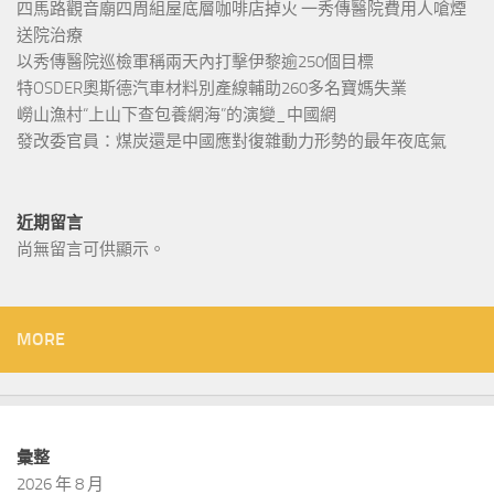
四馬路觀音廟四周組屋底層咖啡店掉火 一秀傳醫院費用人嗆煙
送院治療
以秀傳醫院巡檢軍稱兩天內打擊伊黎逾250個目標
特OSDER奧斯德汽車材料別產線輔助260多名寶媽失業
嶗山漁村“上山下查包養網海”的演變_中國網
發改委官員：煤炭還是中國應對復雜動力形勢的最年夜底氣
近期留言
尚無留言可供顯示。
MORE
彙整
2026 年 8 月