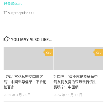
包養網dcard
TC:sugarpopular900
YOU MAY ALSO LIKE...
0
0
【找九宮格私密空間俠客
近間隔丨“這不就是象征著中
島】中國重尊儒學，不會罷
匈友情友愛的查包養行情生
黜百家
長嗎？”_中國網
2025 年 3 月 26 日
2024 年 11 月 15 日