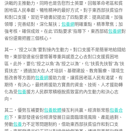
決戰的主推動力，同時也是告慰烈士英靈，回報革命老區和貧
困地區人民奉獻、犧牲精神的最好方式。對于東西部扶貧協作
和對口支援，習近平總書記提出了四點要求：提高認識，加強
領導；完善結對，深化幫扶；
包養網
明確重點，精準聚焦；加
強考核，確保成效。在此“四點要求”指導下，東西部結
包養網
對
省份還需把握三個核心。
其一，“授之以漁”要對接內生動力。對口支援不是簡單地給錢給
物，東部發達省份要懷著尊重與感恩之心去對口支援貧困地
區。此外，要化“授之以魚”為“授之以漁”，化“扶貧先扶智”為“扶
貧扶志”，通過加大在人才培訓、基礎建設、教育醫療、環境生
態改善等方面的
包養網
援助力度，讓貧困老區人民有渴望，有
期待，有決心，最終將援助方寶貴的資金、技術、人才援助轉
化為受
包養
援方人民群眾積極脫貧致富的內生動力和決心志
向。
其二，優勢互補要對
包養軟體
接互利共贏。經濟新常態
包養合
約
下，東部發達省份經濟發展日益面臨環境風險、產能過剩、
勞動
包養
力不足等問題制約，借助東西部扶貧協作和對口支