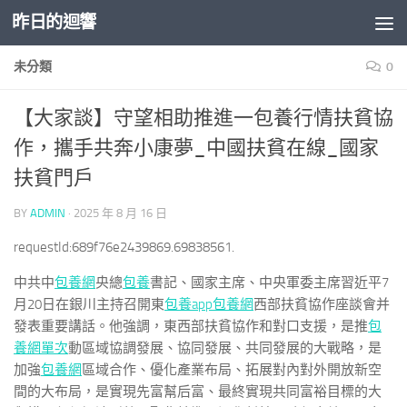
昨日的迴響
Skip to content
未分類
0
【大家談】守望相助推進一包養行情扶貧協
作，攜手共奔小康夢_中國扶貧在線_國家
扶貧門戶
BY
ADMIN
·
2025 年 8 月 16 日
requestId:689f76e2439869.69838561.
中共中
包養網
央總
包養
書記、國家主席、中央軍委主席習近平7
月20日在銀川主持召開東
包養app
包養網
西部扶貧協作座談會并
發表重要講話。他強調，東西部扶貧協作和對口支援，是推
包
養網單次
動區域協調發展、協同發展、共同發展的大戰略，是
加強
包養網
區域合作、優化產業布局、拓展對內對外開放新空
間的大布局，是實現先富幫后富、最終實現共同富裕目標的大