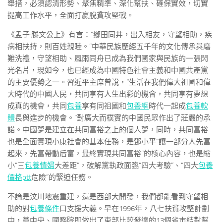
舉措，必須認清形勢、聚焦精準、深化幫扶、確保實效，切實
提高工作水平，全面打贏脫貧攻堅戰。
《孟子·滕文公上》有言：“鄉田同井，出入相友，守望相助，疾
病相扶持，則百姓親睦。”中華民族歷經五千年的文化傳承與磨
難洗禮，守望相助、風雨同舟已成為我們國家與民族的一張閃
光名片，現如今，也已經成為中國特色社會主義和中國共產黨
的主要優勢之一。習近平主席曾說，“生活在我們偉大祖國和偉
大時代的中國人民，共同享有人生出彩的機會，共同享有夢想
成真的機會，共同
包養
享有同祖國和
包養網
時代一起成
包養軟
體
長與進步的機會。”對廣大而樸實的中國民眾作出了莊嚴的承
諾。中國夢是建立在共同富裕之上的個人夢，同時，共同富裕
也是全面實現小康社會的基本任務，是鄧小平“讓一部分人先富
起來，先富帶動后富，最終實現共同富裕”的核心內容，也是縮
小“三
包養情婦
大差距”，破解黨執政面臨“四大考驗”、“四大
包養
價格ptt
危險”的緊迫任務。
不論是汶川地震重建，還是西部大開發，我們都能看到守望相
助的對
包養條件
口支援大義。早在1996年，八七扶貧攻堅計劃
中，黨中央、國務院即做出了東部比較發達的13個省市結對幫