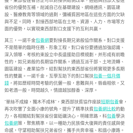
援，東部發達省份正可以對接供給側改革，通過與西部欠發達
省份的優勢互補，削減自己在基礎建設、網絡通訊、園區建
設、醫療教育等領域的過剩，彌補貧困地區在這些方面的欠缺
與不足。同時，對接西部地區在土地、資源、人力、市場等方
面的優勢，以實現東西部對口支援下的互利共贏。
其三，一諾千金
包養網
要對接長期兄弟般協作關系。對口支援
不是簡單的臨時任務、形象工程，對口省份要通過加強認識、
深入領導、考核約束設立中長遠援助目標規劃，并形成有前瞻
性的，如兄弟般的長期協作關系。通過互派干部、土地流轉、
園區建設、產業協作，結對幫扶的東西部省份將實現更多長期
性的雙贏。一諾千金，互學互助下的對口幫扶
包養一個月價
錢
，將如歷經時間考驗的伉儷一般，患難與共，唇齒相依，又
如老酒一般，時間越久，情誼越加醇香、深厚。
“單絲不成線，獨木不成林”，東西部扶貧協作座談
短期包養
會，
再次吹響了全面小康的號角，提升了精準扶貧
包養網比較
的動
力，各相關結對幫扶省份當砥礪決心，明確思路，科
包養
學決
包養網
策，聚焦精準，以一種助力民族偉大復興的責任感與使
命感，守望相助幫扶兄弟省份，攜手共奔幸福、和諧小康路。