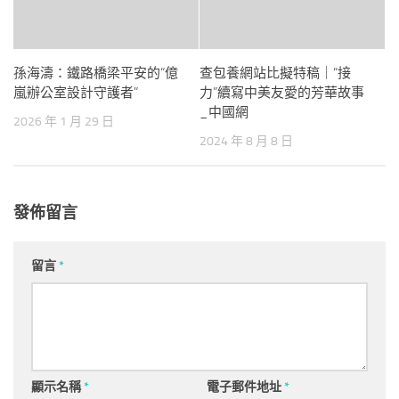
孫海濤：鐵路橋梁平安的“億
查包養網站比擬特稿｜“接
嵐辦公室設計守護者”
力”續寫中美友愛的芳華故事
_中國網
2026 年 1 月 29 日
2024 年 8 月 8 日
發佈留言
留言
*
顯示名稱
*
電子郵件地址
*