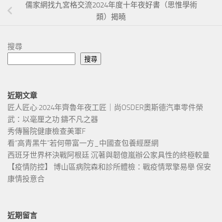
儒家網找九宮格交流2024年度十年夜好書（思惟學術
類）揭曉
搜尋
搜尋
近期文章
匠人匠心·2024年齊魯年夜工匠｜尚OSDER奧斯德汽車零件榮
武：以毫厘之功 鑄不凡之器
秀傳醫院健康檢查美軍F
看“高青黑牛”若何帶富一方_中國查包養經歷網
西班牙世界杯決戰阿根廷 沉著與韌億嵐辦公家具性的終極較量
【疫情防控】 博山區病院森和診所體檢：戰疫情眾擎易舉 保安
康情投意合
近期留言