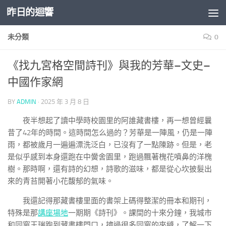
昨日的迴響
Skip to content
未分類
0
《找九宮格空間詩刊》與我的芳華–文史–
中國作家網
BY
ADMIN
·
2025 年 3 月 8 日
夜半想起了讀中學時校園里的阿誰藏書樓，再一想曾經曩
昔了42年的時間。這時間怎么過的？芳華是一陣風，仍是一陣
雨，都被歲月一遍遍漂洗泛白，已沒有了一點陳跡。但是，老
是似乎感到本身還跑在中黌舍園里，跑過飄著槐花噴鼻的洋槐
樹。那時啊，還有詩的幻想，詩歌的滋味，都是從心坎披髮出
來的青苔開著小花馥郁的氣味。
我還記得那藏書樓里面的書架上碼得整潔的冊本和期刊，
特殊是那
講座場地
一期期《詩刊》。課間的十來分鐘，我城市
和同窗王瑞跑到藏書樓門口，擠過很多同窗的夾縫，了解一下