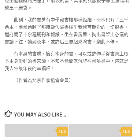
經由過程鐵路托運了11麻袋的書，其余的衣服被子等生涯雜項
缺乏一麻袋。
此刻，我的書房有中學藏書樓那樣鉅細，冊本也有了三千
余本，應當跨越了那時黌舍藏書樓里我翹首期盼的一切躲書，
還訂閱了十余種期刊和報紙。坐在書房里，掏出書架上心儀的
書讀下往，讀到夜半，或許后三更起來唸書，樂此不倦。
有本身的書房，擁有本身的書，可以或許伸手從書架上取
下本身愛好的書來讀，不知不覺間就沉醉在書噴鼻中，這就是
我人生最年夜的幸福吧！
（作者為北京作家協會會員）
YOU MAY ALSO LIKE...
0
0