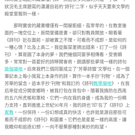
狀況毛主席題寫的瀟灑自若的“詩刊”二字，似乎天天要來文學的
殿堂里報到一樣。
那時黌舍的藏書樓僅有一間屋鉅細，孤零零的，在教室後
面的一塊空位上，房間里儘是書，卻只對教員開放。眼看著
《詩刊》近在面前，卻被置之不理，可看而不成即，是如何的
一種心情？比及上高二，我從飯菜里擠出錢來，訂了一份《詩
刊》，算是圓了本身的夢。我們幾個同窗爭相傳看，受害頗
多，常常對一首愛好的詩睜開會商，朗讀那些夢境一樣的詩句
瑜伽場地
。后來我們三個同窗成立了“芳華詩盟”文學社，在一個
筆記本上每小我寫上本身作的詩，算作一本手抄“刊物”，成為了
芳華的留念。這本手抄“刊物”和我訂的《詩刊
教學場地
》，在我
后來從戎分開家鄉時，被我打包在背包中，隨著我換防在西南
的五六所虎帳和軍校，它們一向在我的身邊，成為我的一份精
力支持。直到進進上世紀90年月，我的詩也“印”在了《詩刊》上
家教
，一份保持，一份幻想成真的快活，也許就是源自那些可
看而不成即的《詩刊》和圖書。它們也是星星一樣的高度，讓
我瞻仰和追逐幻想，一向不廢棄那種對美妙的盼望。