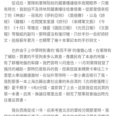
從戎后，軍隊和軍隊院校的藏書樓讓我年夜開眼界，只需
有時光，我就迫不及待地到藏書樓往唸書借書。從那里借來但
丁的《神曲》、荷馬的《伊利亞特》《奧德賽》，以及《詩
經》《離騷》。在閱覽室里讀《詩刊》《束縛軍文藝》《今
世》《十月》等雜志，鐘愛《國民日報》《光亮日報》《文藝
報》等報紙的副刊。那時還沒有復印機，只妙手抄一些好詩好
文，這般窮年累月，也積聚了幾十本筆記本的手抄詩文。
也許由于上中學時對書的“看而不得”的復雜心境，在軍隊有
了補助，買書的不受拘束多么爽直，像農民有了本身的地盤，
有了耕種地盤的犁鏵。我們昔時10月進伍，11月到軍隊就發了
倆月的補助。那時仍是新兵的我，搭乘搭座束縛牌卡車往三十
里堡火車站搬運器材，在站外等待時，一家小書店吸引了我。
我對那里一本上海古籍出書社出書的朱自清的《古詩歌箋釋三
種》愛不釋手，9毛8分錢，當即買了上去。這是我從戎后買的
第一本書。后來，無論往哪里出差，辦完了閒事就會抽出時光
往書店買書。
我在西南從戎11年，后來考進北京的軍校分開那里時，我