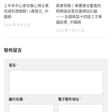
上半年中心查包養心得企業
兩會特稿丨奏響連合奮進的
完成利潤總額1.4萬億元_中
時期強音查包養網站比擬
國網
——全國政協十四屆三次會
議巡禮_中國網
2024 年 8 月 2 日
2025 年 7 月 31 日
發佈留言
留言
*
顯示名稱
*
電子郵件地址
*