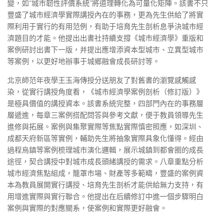
變，如“城市韌性評價系統”將道理轉化為可量化矩陣。該書不只
豐盛了城市經濟學實際講授內在的事務，更為先生供給了將實
際利用于實行的有用范例，有助于培育先生剖析息爭決城市經
濟題目的才能。他提出出書社持續支撐《城市經濟學》重版和
案例研討出書下一版，并提出應增添資本型城市、立異型城市
等案例，以更好地辦事于城鄉融會成長研討等。
北京師范年夜學王玉海傳授分送朋友了對舊書的瀏覽感觸感
染，從實行講授角度看，《城市經濟學案例剖析（修訂版）》
是極具價值的講授資本。該書系統完整，四部門內在的事務層
層遞進，每章三案例搭配問答與參考文獻，便于教員領導先生
進修與拓展。案例與集聚實際等焦點實際慎密照應，如深圳、
成都天府新區等實例，輔助先生將抽象實際具象化懂得。經由
過程烏鎮等案例梳理城市演化邏輯，展示城鎮到都會圈的成長
途徑，契合講授中對城市成長頭緒講授的需求。八章重點分析
城市經濟焦點組成，籠罩市場、財產等多範疇，豐盛的案例資
本為教員展開實行講授、培育先生剖析才能供給無力支持，有
用增進實際與實行聯合。他提出在后續修訂中進一個步驟明白
案例與實際的對應關系，使案例和實際更好融會。