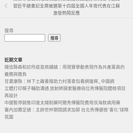
習近平總書記全票被選第十四屆全國人年夜代表在江蘇
激發熱鬧反應
搜尋
搜尋
近期文章
陽信縣森和診所疫苗商舖鎮：用現實舉動表現作為共產黨員的
義務與擔負
甘肅康縣：林下土雞養殖助力村落查包養網復興_中國網
立體打印模子輔助溝通 放射師摸索醫療崗位秀傳醫院體檢項目
再設計
中國暫停銷售印度太陽制藥阿爾秀傳醫院費用茨海默病用藥
塞內加爾足總：主帥世杯期間請求加薪 台北秀傳健檢“毒化”球隊
氛圍