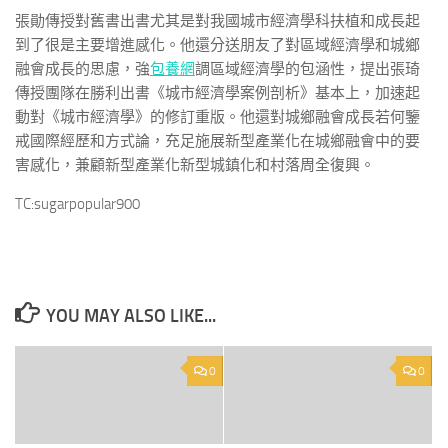
張勛傳授對舊書出書尤其是對我國城市經濟學科扶植和成長起
到了很是主要增進感化。他還分送朋友了對區域經濟學和城鄉
融會成長的思慮，強
包養網
調區域經濟學的包涵性，提出張琦
傳授團隊在勝利出書《城市經濟學案例剖析》基本上，加速起
動對《城市經濟學》的修訂重版。他還對城鄉融會成長若何鑒
戒國際經歷和方式論，充足施展新型產業化在城鄉融會中的要
害感化，兼顧新型產業化新型城鎮化和村落周全復興。
TC:sugarpopular900
YOU MAY ALSO LIKE...
0
0