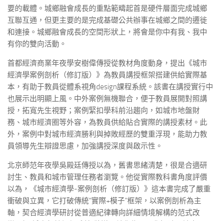
要的載體。城鄉融會成長的重點範疇起首是硬件層面完成城鄉
互聯互通，但更主要的是完成基礎公共辦事在城鄉之間的遷徙
和連接。城鄉融會成長的空間形狀上，將會是你中有我、我中
有你的雙向活動。
首都經濟商業年夜學安樹偉傳授從教材角度動身，提出《城市
經濟學案例剖析（修訂版）》為教員講授框架搭建供給實際基
本，有助于教員從體系視角design課程系統。該書在講授實行中
也展示出明顯上風。中外案例無機聯合，便于教員展開對照講
授，拓寬先生視野；案例緊扣學科前沿趨向，如城市地盤財
務、城市經濟圈等外容，為教員供給貼合實際的講授素材。此
外，案例中對城市經濟勝利與掉敗經歷的雙重浮現，能助力教
員領導先生辯證思慮，加強講授深度與啟示性。
北京師范年夜學吳殿廷傳授以為，舊書思緒清楚，很是合適研
討生、教員和城市管理任務者瀏覽。他從實際教科書角度評價
以為，《城市經濟學-案例剖析（修訂版）》這本書完成了嚴重
衝破與立異，它打破傳統“實際+模子”框架，以案例剖析為主
軸，契合經濟學研討從普適紀律轉向詳細情境解構的范式改