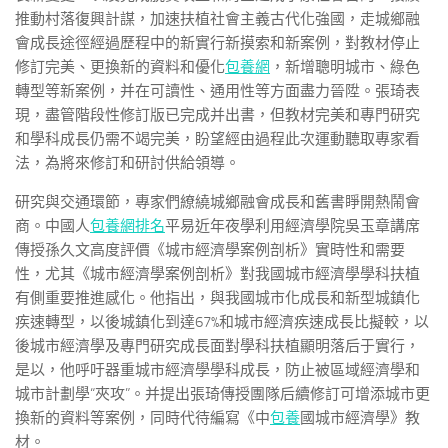
推動村落復興計謀，加速扶植社會主義古代化強國，走城鄉融
會成長途徑經過歷程中的新實行新摸索和新案例，對教材停止
修訂完美、更換新的資料和優化
包養網
，新增聰明城市、綠色
轉型等新案例，并在可讀性、通用性等方面盡力晉陞。張琦表
現，盡管階段性修訂版已完成并出書，但教材完美和專門研究
和學科成長仍需不竭完美，盼望經由過程此次運動聽取專家看
法，為將來修訂和研討供給領導。
研究與交通環節，專家們繚繞城鄉融會成長和舊書睜開熱鬧會
商。中國人
包養網排名
平易近年夜學利用經濟學院吳玉章講席
傳授孫久文高度評價《城市經濟學案例剖析》實時性和需要
性，尤其《城市經濟學案例剖析》對我國城市經濟學學科扶植
有側重要推進感化。他指出，與我國城市化成長和新型城鎮化
疾速轉型，以後城鎮化到達67%和城市經濟疾速成長比擬較，以
後城市經濟學及專門研究成長面對學科扶植顯明落后于實行，
是以，他呼吁器重城市經濟學學科成長，防止被區域經濟學和
城市計劃學“夾攻”。并提出張琦傳授團隊后續修訂可增添城市更
換新的資料等案例，同時代待編寫《中
包養
國城市經濟學》教
材。