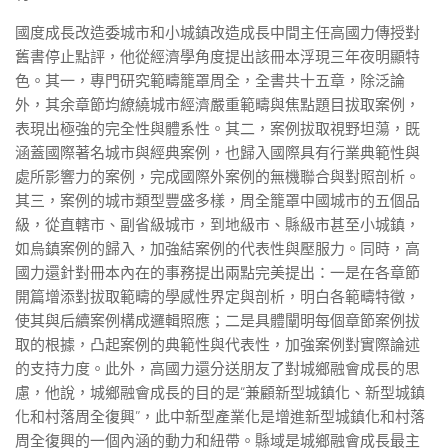
國度成長改造委城市和小城鎮改造成長中間主任高國力傳授對
舊書停止點評，他從經濟學角度提出該冊本浮現三年夜明顯特
色。其一，專門研究範疇籠罩周全，全書共十五章，除泛論
外，其余章節均繚繞城市經濟嚴重範疇與焦點題目拔取案例，
表現出極強的完全性與體系性。其二，案例拔取視野坦蕩，既
涵蓋國際著名城市與經典案例，也歸入國際具有行業典範性與
處所影響力的案例，完成國際外案例的無機聯合與對照剖析。
其三，案例的城市類型豐盛多樣，周全籠罩中國城市的五個品
級，從直轄市、副省級城市，到地級市、縣級市甚至小城鎮，
如烏鎮案例的歸入，加強結案例的代表性與壓服力。同時，高
國力還針對冊本內在的事務提出兩點完美提出：一是在各章節
開篇增添對拔取範疇的學感性界定與剖析，明白各範疇特徵，
使其與后續案例構成邏輯照應；二是具體闡明每個章節案例拔
取的根據，凸起案例的典範性與代表性，加強案例對實際論述
的支持力度。此外，高國力還分送朋友了對城鄉融會成長的思
慮，他說，城鄉融會成長的目的是“兼顧新型城鎮化、新型城鎮
化和村落周全復興”，此中新型產業化是增進新型城鎮化和村落
周全復興的一個內涵的動力和紐帶。縣域是城鄉融會成長最主