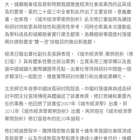
大，城鄉融會成長是新時期我國推進經濟社會高東西的品質成
長的要害，黨的二十屆三中全會對此作出了主要安排，意義嚴
重。他表現，《城市經濟學案例剖析》此次修訂重版將為講授
和研討供給更具時效性和適用性參考，同時也希冀本次運動能
為學科成長和城鄉融會實行建言獻策，為積極辦事國度村落復
興計謀和黌舍“雙一流”扶植目的做出新進獻。
經濟日報出書社副社長張靜表現，《城市經濟學-案例剖析（修
訂版）》具有體系性整合前沿案例、立異采用三維架構以及直
面中國城鎮化實際課題等亮點，出書社等待與研討中間進一個
步驟深化一起配合，推進實際研討向實行和出書結果轉化。
北京師范年夜學中國扶貧研討院院長、中國村落復興與成長研
討中間主任張琦傳授具體論述了該書佈景、修訂思緒和重要內
在的事務。他回想了該書從2007年《城市經濟學》出書，到
2012年《城市經濟學案例剖析》出書，再到現在《城市經濟學
案例剖析》修訂版發布的近20年過程。
修訂經過歷程中，團隊慎密聯合曩昔十幾年來我國社會經濟成
長新變更，以及完成脫貧攻堅和周全建成小康社會目的，接續