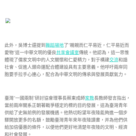
此外，吳博士還提到
舞蹈場地
了“親親而仁平易近，仁平易近而
愛物”這一中華文明的優良
共享會議室
傳統。他認為，這一思惟
體現了儒家文明中的人文關懷和仁愛精力，對于構建
交流
和諧
社會、促進人類命運配合體建設具有主要意義。他呼吁兩岸同
胞要手拉手心連心，配合為中華文明的傳承與發展貢獻氣力。
臺灣“一國兩制”研討協會理事長蔡東成師
家教
長教師發言指出，
當前兩岸關系正朝著戰爭穩定的標的目的發展，這為臺灣青年
供給了史無前例的發展機遇。他熱切盼望年夜陸能夠進一個步
驟開放更多的名額，鼓勵臺灣青年來年夜陸讀書，并為他們供
給加倍優惠的條件，以便他們更好地清楚年夜陸的文明、經濟
和社會發展。