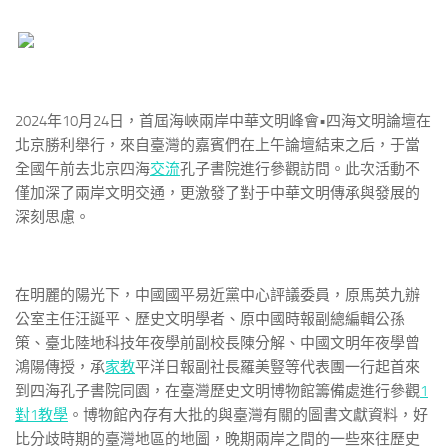
2024年10月24日，首屆海峽兩岸中華文明峰會•四海文明論壇在
北京勝利舉行，來自臺灣的嘉賓們在上午論壇結束之后，于當
全國午前去北京四海
交流
孔子書院進行參觀訪問。此次活動不
僅加深了兩岸文明交通，更激發了對于中華文明傳承與發展的
深刻思慮。
在明麗的陽光下，中國國平易近黨中心評議委員，原馬英九辦
公室主任汪誕平、歷史文明學者、原中國時報副總編輯公孫
策、臺北陸地科技年夜學前副校長陳分解、中國文明年夜學曾
鴻陽傳授，承
家教
平洋日報副社長羅美豎等代表團一行起首來
到四海孔子書院同園，在臺灣歷史文明博物館籌備處進行參觀
1
對1教學
。博物館內存有大批的與臺灣有關的圖書文獻資料，好
比分歧時期的臺灣地區的地圖，晚期兩岸之間的一些來往歷史