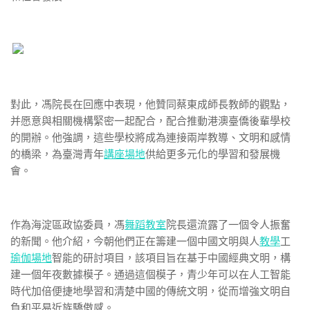
對此，馮院長在回應中表現，他贊同蔡東成師長教師的觀點，
并愿意與相關機構緊密一起配合，配合推動港澳臺僑後輩學校
的開辦。他強調，這些學校將成為連接兩岸教導、文明和感情
的橋梁，為臺灣青年
講座場地
供給更多元化的學習和發展機
會。
作為海淀區政協委員，馮
舞蹈教室
院長還流露了一個令人振奮
的新聞。他介紹，今朝他們正在籌建一個中國文明與人
教學
工
瑜伽場地
智能的研討項目，該項目旨在基于中國經典文明，構
建一個年夜數據模子。通過這個模子，青少年可以在人工智能
時代加倍便捷地學習和清楚中國的傳統文明，從而增強文明自
負和平易近族驕傲感。