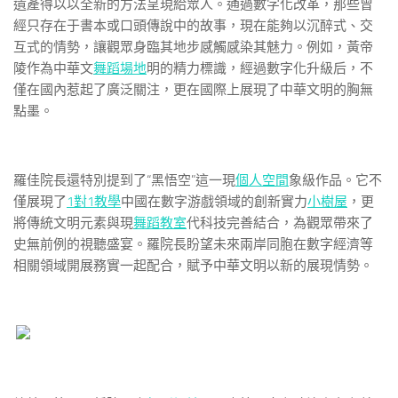
遺產得以以全新的方法呈現給眾人。通過數字化改革，那些曾
經只存在于書本或口頭傳說中的故事，現在能夠以沉醉式、交
互式的情勢，讓觀眾身臨其地步感觸感染其魅力。例如，黃帝
陵作為中華文
舞蹈場地
明的精力標識，經過數字化升級后，不
僅在國內惹起了廣泛關注，更在國際上展現了中華文明的胸無
點墨。
羅佳院長還特別提到了“黑悟空”這一現
個人空間
象級作品。它不
僅展現了
1對1教學
中國在數字游戲領域的創新實力
小樹屋
，更
將傳統文明元素與現
舞蹈教室
代科技完善結合，為觀眾帶來了
史無前例的視聽盛宴。羅院長盼望未來兩岸同胞在數字經濟等
相關領域開展務實一起配合，賦予中華文明以新的展現情勢。