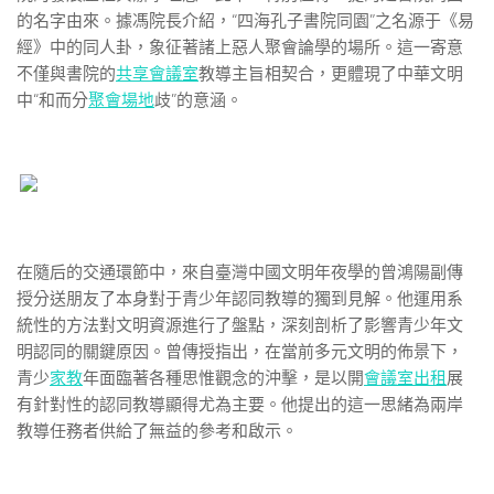
的名字由來。據馮院長介紹，“四海孔子書院同園”之名源于《易
經》中的同人卦，象征著諸上惡人聚會論學的場所。這一寄意
不僅與書院的
共享會議室
教導主旨相契合，更體現了中華文明
中“和而分
聚會場地
歧”的意涵。
在隨后的交通環節中，來自臺灣中國文明年夜學的曾鴻陽副傳
授分送朋友了本身對于青少年認同教導的獨到見解。他運用系
統性的方法對文明資源進行了盤點，深刻剖析了影響青少年文
明認同的關鍵原因。曾傳授指出，在當前多元文明的佈景下，
青少
家教
年面臨著各種思惟觀念的沖擊，是以開
會議室出租
展
有針對性的認同教導顯得尤為主要。他提出的這一思緒為兩岸
教導任務者供給了無益的參考和啟示。