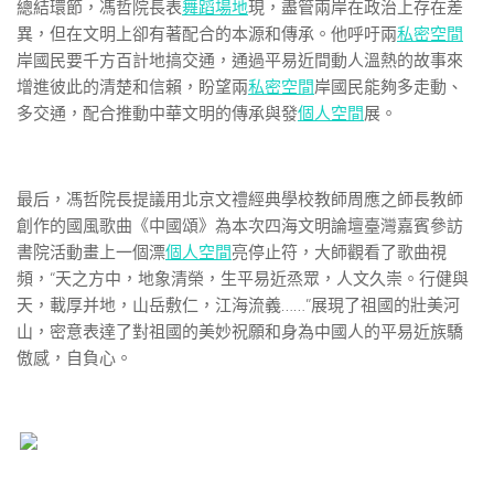
總結環節，馮哲院長表
舞蹈場地
現，盡管兩岸在政治上存在差
異，但在文明上卻有著配合的本源和傳承。他呼吁兩
私密空間
岸國民要千方百計地搞交通，通過平易近間動人溫熱的故事來
增進彼此的清楚和信賴，盼望兩
私密空間
岸國民能夠多走動、
多交通，配合推動中華文明的傳承與發
個人空間
展。
最后，馮哲院長提議用北京文禮經典學校教師周應之師長教師
創作的國風歌曲《中國頌》為本次四海文明論壇臺灣嘉賓參訪
書院活動畫上一個漂
個人空間
亮停止符，大師觀看了歌曲視
頻，“天之方中，地象清榮，生平易近烝眾，人文久崇。行健與
天，載厚并地，山岳敷仁，江海流義……”展現了祖國的壯美河
山，密意表達了對祖國的美妙祝願和身為中國人的平易近族驕
傲感，自負心。