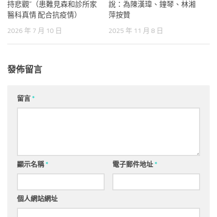
持悲觀”（患難見森和診所家
說：為陳漢瑋、鐘琴、林湘
醫科真情 配合抗疫情）
萍按贊
2026 年 7 月 10 日
2025 年 11 月 8 日
發佈留言
留言
*
顯示名稱
*
電子郵件地址
*
個人網站網址