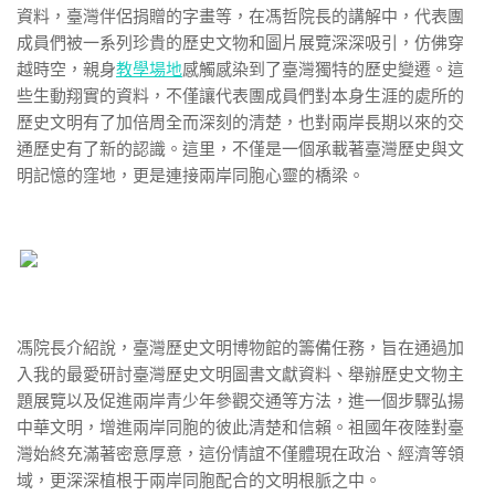
資料，臺灣伴侶捐贈的字畫等，在馮哲院長的講解中，代表團
成員們被一系列珍貴的歷史文物和圖片展覽深深吸引，仿佛穿
越時空，親身
教學場地
感觸感染到了臺灣獨特的歷史變遷。這
些生動翔實的資料，不僅讓代表團成員們對本身生涯的處所的
歷史文明有了加倍周全而深刻的清楚，也對兩岸長期以來的交
通歷史有了新的認識。這里，不僅是一個承載著臺灣歷史與文
明記憶的窪地，更是連接兩岸同胞心靈的橋梁。
馮院長介紹說，臺灣歷史文明博物館的籌備任務，旨在通過加
入我的最愛研討臺灣歷史文明圖書文獻資料、舉辦歷史文物主
題展覽以及促進兩岸青少年參觀交通等方法，進一個步驟弘揚
中華文明，增進兩岸同胞的彼此清楚和信賴。祖國年夜陸對臺
灣始終充滿著密意厚意，這份情誼不僅體現在政治、經濟等領
域，更深深植根于兩岸同胞配合的文明根脈之中。