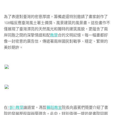
為了表達對臺灣的密意厚誼，籌備處還特別邀請了畫家創作了
108幅反應臺灣風土著土偶情、風景建筑的風景畫。這些畫作不
僅展現了臺灣漂亮的天然風光和獨特的建筑風貌，更蘊含了兩
岸同胞之間的深摯情誼和配
教學
合的文明記憶。每一幅畫都好
像一封密意的廣告信，傳遞著兩岸國民對戰爭、穩定、繁榮的
美妙期許。
在
1對1教學
論語堂，馮哲
舞蹈教室
院長向嘉賓們簡要介紹了書
院的發展歷程與辦學理念。此中，特別值得一提的是書院同園