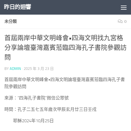
昨日的迴響
Skip to content
未分類
0
首屆兩岸中華文明峰會•四海文明找九宮格
分享論壇臺灣嘉賓蒞臨四海孔子書院參觀訪
問
BY
ADMIN
·
2025 年 3 月 23 日
首屆兩岸中華文明峰會•四海文明論壇臺灣嘉賓蒞臨四海孔子書
院參觀訪問
來源：“四海孔子書院”微信公眾號
時間：孔子二五七五年歲次甲辰玄月廿三日壬戌
耶穌2024年10月25日