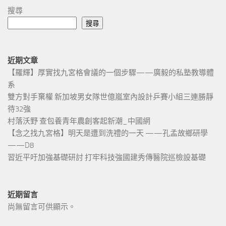
搜尋
搜尋
近期文章
【羅輝】厚實找九宮格會議的一個步驟——廣毅的私塾教導體
系
雙方對手棄權 新加坡男女隊世億嵐室內設計乒賽小組三連勝靜
待32強
村落沃野 查包養青年農創客起新潮_中國網
【念之找九宮格】明天是遭到洗禮的一天 ——孔孟故鄉研學
——D8
習近平吁加強基礎研討 打牢科技強國建秀傳醫院巡檢設基礎
近期留言
尚無留言可供顯示。