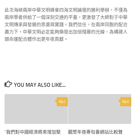
此次海峽兩岸中華文明峰會四海文明論壇的勝利舉辦，不僅為
兩岸學者供給了一個深刻交通的平臺，更激發了大師對于中華
文明傳承與發展的思慮與實踐。我們信任，在兩岸同胞的配合
盡力下，中華文明必定能夠煥發出加倍殘暴的光線，為構建人
類命運配合體作出更年夜貢獻。
YOU MAY ALSO LIKE...
0
0
“我們對中國經濟將來增加堅
觀眾年夜專包養網站比較聲