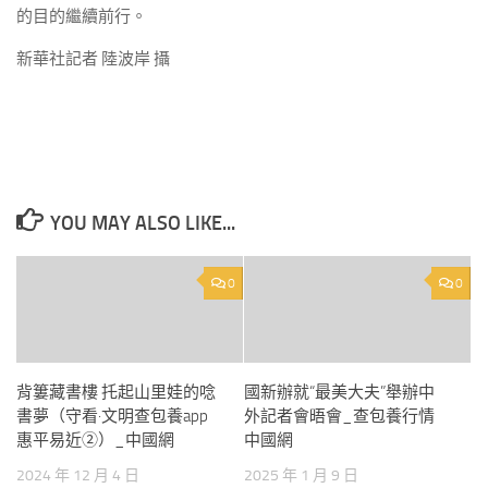
的目的繼續前行。
新華社記者 陸波岸 攝
YOU MAY ALSO LIKE...
0
0
背簍藏書樓 托起山里娃的唸
國新辦就“最美大夫”舉辦中
書夢（守看·文明查包養app
外記者會晤會_查包養行情
惠平易近②）_中國網
中國網
2024 年 12 月 4 日
2025 年 1 月 9 日