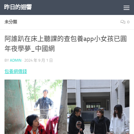
昨日的迴響
Skip to content
未分類
0
阿誰趴在床上聽課的查包養app小女孩已圓
年夜學夢_中國網
BY
ADMIN
·
2024 年 9 月 1 日
包養網價錢