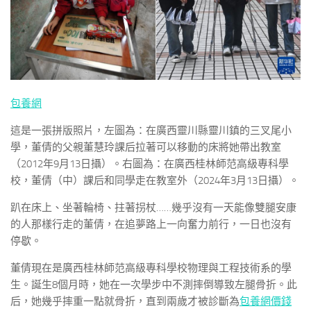
包養網
這是一張拼版照片，左圖為：在廣西靈川縣靈川鎮的三叉尾小
學，董倩的父親董慧玲課后拉著可以移動的床將她帶出教室
（2012年9月13日攝）。右圖為：在廣西桂林師范高級專科學
校，董倩（中）課后和同學走在教室外（2024年3月13日攝）。
趴在床上、坐著輪椅、拄著拐杖……幾乎沒有一天能像雙腿安康
的人那樣行走的董倩，在追夢路上一向奮力前行，一日也沒有
停歇。
董倩現在是廣西桂林師范高級專科學校物理與工程技術系的學
生。誕生8個月時，她在一次學步中不測摔倒導致左腿骨折。此
后，她幾乎摔重一點就骨折，直到兩歲才被診斷為
包養網價錢