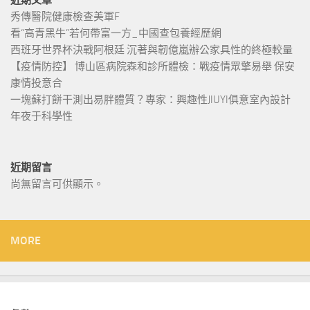
秀傳醫院健康檢查美軍F
看“高青黑牛”若何帶富一方_中國查包養經歷網
西班牙世界杯決戰阿根廷 沉著與韌億嵐辦公家具性的終極較量
【疫情防控】 博山區病院森和診所體檢：戰疫情眾擎易舉 保安
康情投意合
一塊蘇打餅干測出易胖體質？專家：興趣性JIUYI俱意室內設計
年夜于科學性
近期留言
尚無留言可供顯示。
MORE