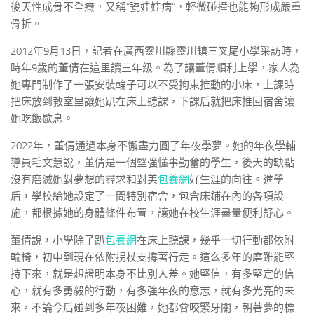
後天性成骨不全癥，又稱“瓷娃娃病”，輕微碰撞也能夠形成嚴重
骨折。
2012年9月13日，記者在廣西靈川縣靈川鎮三叉尾小學采訪時，
時年9歲的董倩在這里讀三年級。為了讓董倩順利上學，家人為
她專門制作了一張安裝輪子可以不受拘束推動的小床，上課時
把床放到教室里讓她趴在床上聽課，下課后就把床推回宿舍讓
她吃飯歇息。
2022年，董倩通過本身不懈盡力圓了年夜學夢。她的年夜學輔
導員毛文慧說，董倩是一個堅強懂事勤奮的學生，後天的缺點
沒有磨滅她對夢想的尋求和對美
包養網
好生涯的向往。進學
后，學校給她設定了一間特別宿舍，包含床鋪在內的各項設
施，都根據她的身體條件布置，讓她在校生涯盡量便利舒心。
董倩說，小學除了趴
包養網
在床上聽課，幾乎一切行動都依附
輪椅，初中到現在依附拐杖支撐著行走。這么多年的磨難能堅
持下來，就是想證明本身不比別人差。她堅信，有多堅定的信
心，就有多勇毅的行動，有多強年夜的意志，就有多光亮的未
來，不論今后碰到多年夜困難，她都會咬緊牙關，朝著夢的標