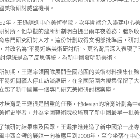
國美術研討威望機構。
952年，王遜調進中心美術學院，次年開端介入籌建中心
研討所。他草擬的建所計劃明白提出兩年夜義務：體系收
育專門研究研討人才。這份計劃取得文明部批準后，研討所
，并改名為“平易近族美術研討所”。更名背后深入表現了
討傳統是為了反思傳統，為新中國發明新美術。
所初期，王遜率領團隊展開全國范圍的美術材料搜集任務
平易近間藝人停止訪談調研，在全國范圍內搜集保留了大
立起了新中國第一個專門研究美術研討檔案庫。
才培育是王遜很是器重的任務，他design的培育計劃為
美術史學者，并為全國藝術院校培育了新中國最早一批美
了讓研討結果惠及民眾，王遜推進建造了新中國第一座專
風中西合璧的展館一向被應用到2008年，至今坐落在中