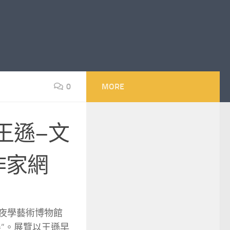
0
MORE
王遜–文
作家網
年夜學藝術博物館
展”。展覽以王遜早