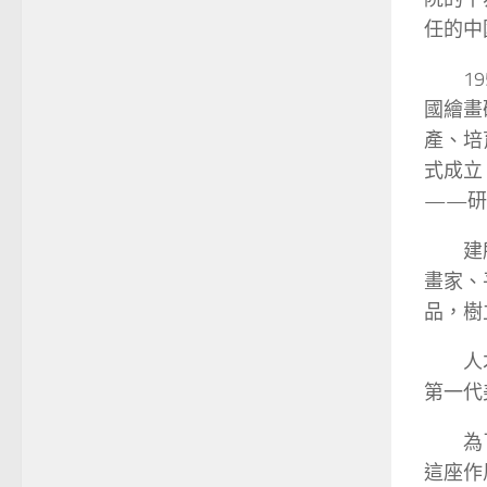
任的中
1
國繪畫
產、培
式成立
——研
建
畫家、
品，樹
人
第一代
為
這座作