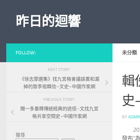
Skip to content
昨日的迴響
FOLLOW:
未分類
NEXT STORY
輯
《徐志摩選集》找九宮格會議誤置和漏
掉的致李祖韓信–文史–中國作家網
史
PREVIOUS STORY
聞一多重釋傳統經典的途徑–文找九宮
格共享空間史–中國作家網
BY
ADMI
2
搜尋
發布“