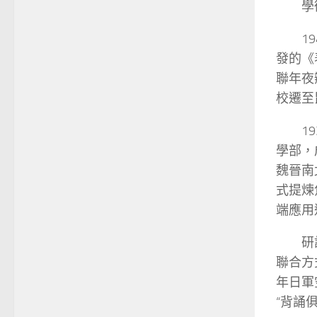
學
1
發的《
聯年夜
校遷至
1
學部，
魏晉南
式提煉
端應用
研
聯合方
年日軍
“背誦