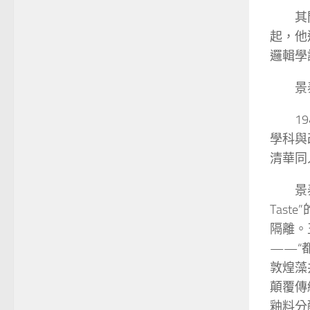
其
起，他
邏輯學
景
1
學科與
清華同
景
Tas
隔離。
——“
敦煌藻
顛覆傳
釉料分