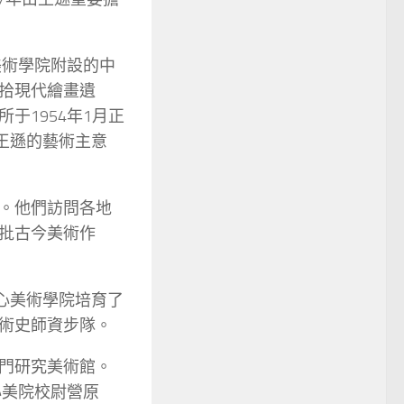
美術學院附設的中
拾現代繪畫遺
于1954年1月正
王遜的藝術主意
。他們訪問各地
批古今美術作
中心美術學院培育了
術史師資步隊。
門研究美術館。
心美院校尉營原