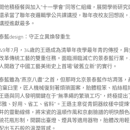
間他積極餐與加入“十一學會”同等仁組織，展開學術研究運
還承當了聯年夜邏輯學公共課講授，聯年夜校友回想說，
講授進獻最多。
泰藍design：守正立異煥發重生
949年7月，34歲的王遜成為清華年夜學最年青的傳授，
改革傳統工藝的雙重任務。面臨瀕臨滅亡的景泰藍行業，
人開啟了中國工藝美術史上首場“破舊立新”的實行。
泰藍雖為“燕京八盡”之首，但那時北京景泰藍作坊凋落，
te”的窠臼里，匠人機械復刻著煩瑣圖案，胎體粗笨、掐絲
王遜與同人發明關鍵在于“無準繩的繁瑣工巧”，終極提出
都雅、好用、省工、省料”。王遜主意從青銅器紋樣中提煉
井的靈動線條，將宋瓷的溫順作風和京劇臉譜的明快顏色融進
統花瓶形制，開闢出臺燈、煙具等適用器物，胎體改用輕
配出玉石般的溫潤質感。