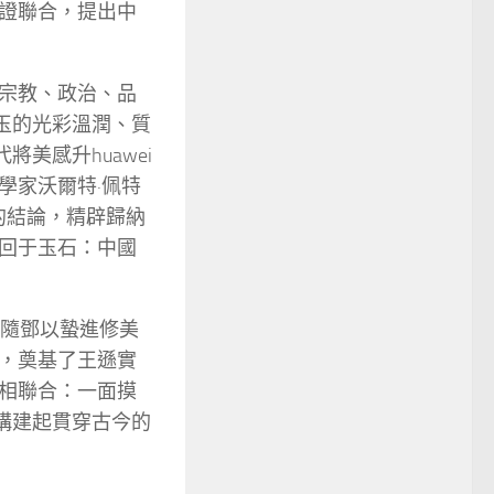
證聯合，提出中
宗教、政治、品
玉的光彩溫潤、質
美感升huawei
學家沃爾特·佩特
的結論，精辟歸納
回于玉石：中國
追隨鄧以蟄進修美
，奠基了王遜實
相聯合：一面摸
構建起貫穿古今的