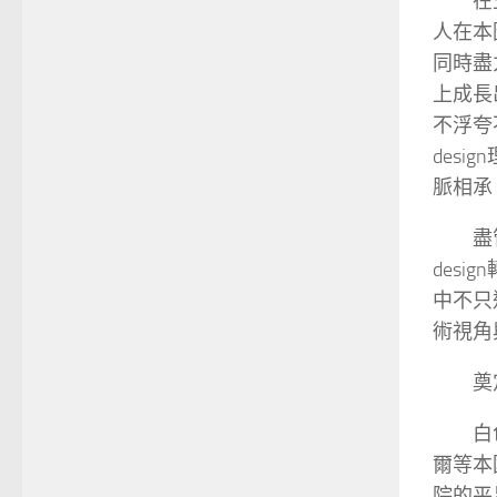
在
人在本
同時盡
上成長
不浮夸
des
脈相承
盡
des
中不只
術視角
奠
白
爾等本
院的平