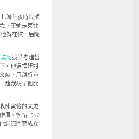
東北聯年夜時代頒
念。王遜是東北
時他就在校，后隨
伽場地
競爭考進哲
下，他選擇研討
文獻，用剖析方
一體裁現了他開
收陳寅恪的文史
風。惋惜1940
他組織同窗成立