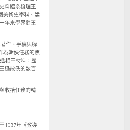
史料體系梳理王
中國美術史學科、建
十年來學界對王
批著作、手稿與躲
作為輯佚任務的焦
王遜相干材料，歷
王遜散佚的數百
與收拾任務的精
1937年《教導