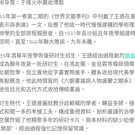
術孕育：于烽火中廣收博取
945年第一卷第二期的《世界文藝季刊》中刊載了王遜在
表示與表達》一文，反應了他這一時代慢慢建構的學術理
辦學的全部旅程親歷者，自1937年長沙姑且年夜學組建
昆明，直至1946年聯大敗返，九年未離。
939年清華年夜學恢復研討生招生，王遜經由過程劇烈
瑜
成為聯年夜第一批研討生。在馮友蘭、金岳霖等導師領導
北朝哲學，但立異地從字畫實際進手，體系收拾現代美學
焦點概念。他此時撰寫的《六朝畫論與人物識鑒之關系》
迷信目光和古代方式收拾傳統畫論。
討生時代，王遜普遍就教分歧範疇的學者，轉益多師，接
式和聞一多的考據工夫，構成重視資料、剖析嚴謹的治學作
空襲炸毀了他積聚多年的研討卡片，冊本材料的缺少迫使
俱樂部”，經由過程強化記憶保留常識。