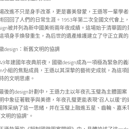
場改進不只是身手改革，更是審美發蒙，王遜等一輩學者
術回回了人們的日常生涯。1953年第二次全國文代會上
esign被并列為新中國美術兩年夜成績。這場始于清華園
這項身手煥發重生，為后世的遺產維護建立了守正立異的
徽design：新舊文明的協調
949年建國年夜典前夜，國徽design成為一項極為緊急的
sign小組的焦點成員，王遜以其深摯的藝術史成就，為這
特的文明思慮。
最後的design計劃中，王遜力主以年夜孔玉璧為主體圖
明中象征著戰爭與美德，年夜孔璧更能表現“召人以瑗”的
ign團隊采納了這一思緒，并在玉璧上融進五星、齒輪、嘉
舊文明的協調”。