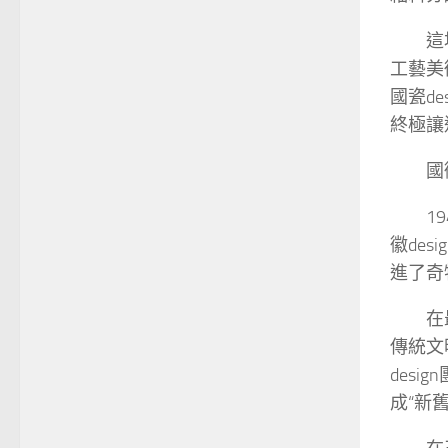
這
工藝美
國瓷d
終極讓
國
1
徽de
進了奇
在
傳統文
des
成“新