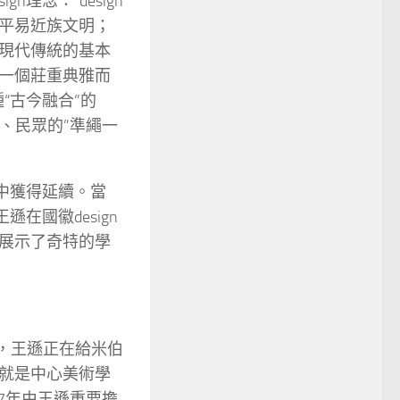
理念：“design
平易近族文明；
現代傳統的基本
一個莊重典雅而
“古今融合”的
的、民眾的”準繩一
n中獲得延續。當
在國徽design
展示了奇特的學
月，王遜正在給米伯
就是中心美術學
57年由王遜重要擔