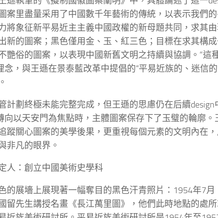
王遜執筆的《擬制國徽圖案闡明》中，具體論述了這一design
圖案里盡量采用了中國數千年藝術的傳統，以表示我們的
力將象征新平易近主主義中國政權的新母題共同，求其由
出新的圖案；黑色僅用金、玉、紅三色；目標在求其構成
不艷俗的圖案，以表現中國新舊文明之持續與協調。”這種
ign理念，與王遜在景泰藍改革中提倡的“平易近族的、迷信
。
管計劃終極未能完整完成，但王遜的思慮仍在后續desig
ign轉向以天安門為焦點時，主體圖案保存下了玉璧的輪廓。王遜
追蹤關心圖案的美學後果，更重視每個元素的文明內在，
與非凡的眼界。
定人：創立中國美術史學科
色的展墻上展現著一幅奪目的黑色汗青照片：1954年7
國留先生講授名畫《長江萬里圖》，他們此時地點的處所
易近族美術研討所。平易近族美術研討所是1954年至19