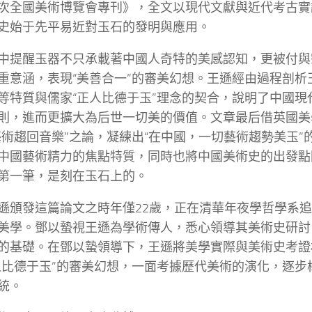
次全國美術博覽會專刊》，全文以現代文獻與近代考古實
史始于先平易近對玉石的發明與應用。
中提醒玉器不只承載著中國人奇特的美感認知，更被付與
重意涵，表現“美善合一”的審美幻想。王遜經由過程剖析
等特質與儒家“正人比德于玉”理念的契合，說明了中國現代將
則，進而更擴大為后世一切美的價值。文章最后借英國美
藝術趨回音樂”之論，凝練出“在中國，一切藝術趨勢美玉”
中國藝術精力的焦點特質，同時也將中國美術史的出發點
第一筆，是刻在玉石上的。
遜頒發這篇論文之時年僅22歲，正在清華年夜學哲學系
美學。鄧以蟄視王遜為學術傳人，悉心領導其美術史研討
的基礎。在鄧以蟄領導下，王遜將美學實際與美術史考證
人比德于玉”的審美幻想，一面考據歷代美術的演化，逐步
統。