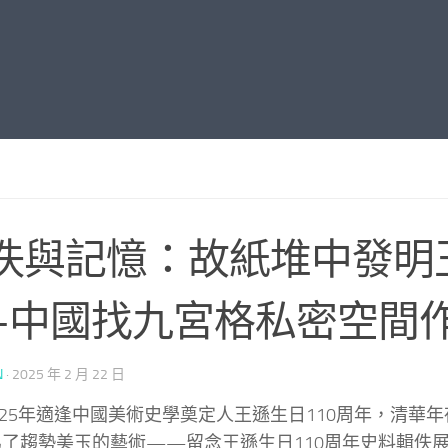
佚與記憶：故紙堆中發明
–中國找九宮格私密空間
N
·
2025 年 2 月 22 日
025年適逢中國美術史學奠定人王遜生日110周年，清華
為了趨勢美玉的藝術——留念王遜生日110周年史料輯佚