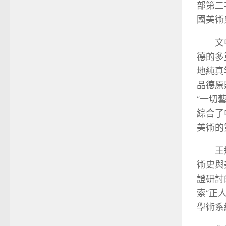
部第二
國美術
文
德的多
地純真
品德原
“一切
綜合了
美術的
王
術史與
證研討
索“正
學術系