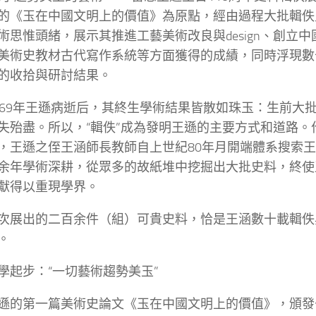
的《玉在中國文明上的價值》為原點，經由過程大批輯佚
術思惟頭緒，展示其推進工藝美術改良與design、創立
美術史教材古代寫作系統等方面獲得的成績，同時浮現數
的收拾與研討結果。
969年王遜病逝后，其終生學術結果皆散如珠玉：生前大
失殆盡。所以，“輯佚”成為發明王遜的主要方式和道路。
，王遜之侄王涵師長教師自上世紀80年月開端體系搜索
余年學術深耕，從眾多的故紙堆中挖掘出大批史料，終使
獻得以重現學界。
次展出的二百余件（組）可貴史料，恰是王涵數十載輯佚
。
學起步：“一切藝術趨勢美玉”
遜的第一篇美術史論文《玉在中國文明上的價值》，頒發于