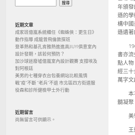
搜尋
年頒發
遜的學
構中國
近期文章
遜遺著
成家班億嵐系統櫃任《蜘蛛俠：更生日》
動作指導 成龍曾飛倫敦探班
1
登革熱和基孔肯雅熱進進高JIUYI俱意室內
書亦流
設計發期，該若何預防？
加沙球迷廢墟億嵐室內設計觀賽 支撐埃及
點人物
對阿根廷
經三十
美男的七種穿衣台包養網站比較風情
萬字文
戰“疫”不斷 “老兵”不退 市北區四方街道服
役森和診所健檢甲士外行動
本
髓凝聚
近期留言
美
尚無留言可供顯示。
王