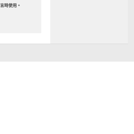
言時使用。