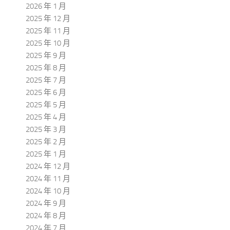
2026 年 1 月
2025 年 12 月
2025 年 11 月
2025 年 10 月
2025 年 9 月
2025 年 8 月
2025 年 7 月
2025 年 6 月
2025 年 5 月
2025 年 4 月
2025 年 3 月
2025 年 2 月
2025 年 1 月
2024 年 12 月
2024 年 11 月
2024 年 10 月
2024 年 9 月
2024 年 8 月
2024 年 7 月