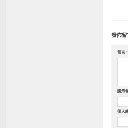
發佈留
留言
*
顯示
個人