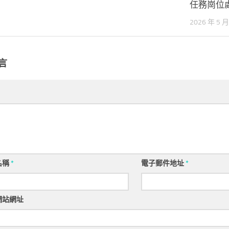
任務崗位
2026 年 5 月
言
名稱
*
電子郵件地址
*
網站網址