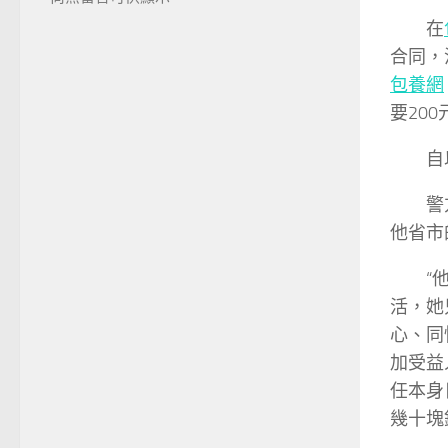
在
合同，
包養網
要200
自以
警方
他省市
“他
活，她
心、同
加受益
任本身
幾十塊