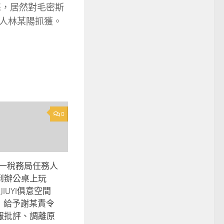
怒，居然對毛密斯
人林某陽抓獲。
0
“一稅務局任務人
到辦公桌上玩
phJIUYI俱意空間
”：給予謝某責令
報批評、調離原