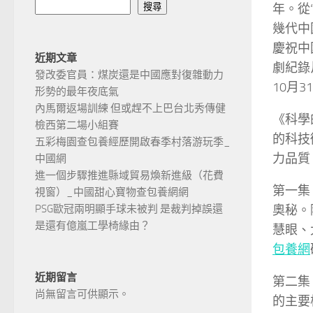
年。從
搜尋
幾代中
慶祝中
近期文章
劇紀錄
發改委官員：煤炭還是中國應對復雜動力
10月
形勢的最年夜底氣
內馬爾返場訓練 但或趕不上巴台北秀傳健
《科學
檢西第二場小組賽
的科技
五彩梅園查包養經歷開啟春季村落游玩季_
力品質
中國網
進一個步驟推進縣域貿易煥新進級（花費
第一集
視窗）_中國甜心寶物查包養網網
奧秘。
PSG歐冠兩明顯手球未被判 是裁判掉誤還
是還有億嵐工學椅緣由？
慧眼、
包養網
近期留言
第二集
尚無留言可供顯示。
的主要