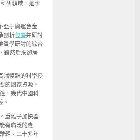
沿科研領域，是孕
不亞于奧運會金
準剖析
包養
并研討
地質學研討的綜合
的，雖然后來卻居
高端復雜的科學授
要的國家資源。
鐘，幾代中國科
控。
。重離子加快器
能有廣泛的應
難題。二十多年