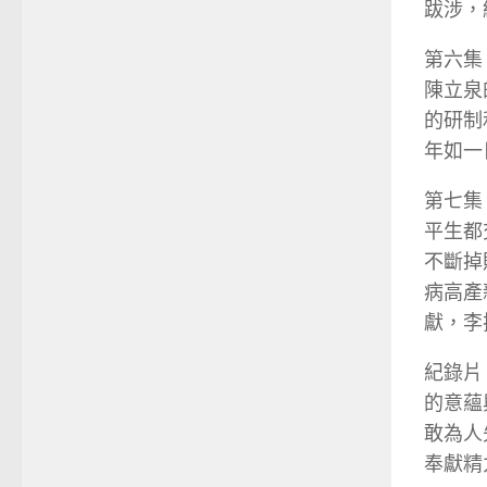
跋涉，
第六集
陳立泉
的研制
年如一
第七集
平生都
不斷掉
病高產
獻，李
紀錄片
的意蘊
敢為人
奉獻精