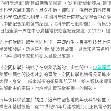
“向科學進軍”到“建設創新型國家”，從“創新驅動發展”到“
國科學家風雨兼程、旦夕不倦，鋪就了一條閃亮的科技自
國科學院建院75周年，中國科學院新聞辦公室聯合中心
片中間配合策劃發布紀錄片《科學的七個瞬間》，每集5
31日起連續一周在中心廣播電視總臺紀錄頻道（CCTV9）
的七個瞬間》聚焦空間科學、基礎前沿、農業科技等七個
衝破和發展，透過這些“瞬間”及其故事，見微知著表達科
，向中國科學家和科研人員致以敬意。
《空間科學》講述了在奧秘浩瀚的宇宙空間中，
包養網價
隨著中國空間技術才能的晉陞，空間科學也獲得長足進步
太極、夸父……越來越多的衛星和航天器，給人類送來豐
破解此中的密碼，也許就能實現從零到一的衝破。
《年夜科學裝置》講述了遍布中國各地的年夜科學裝置，
標志和基礎設施。從20世紀80年月建成的北京正負電子