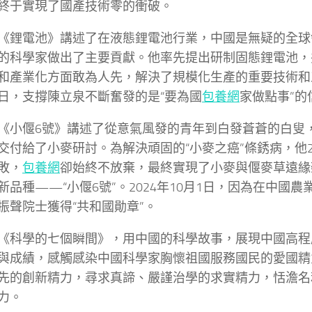
終于實現了國產技術零的衝破。
《鋰電池》講述了在液態鋰電池行業，中國是無疑的全球
的科學家做出了主要貢獻。他率先提出研制固態鋰電池，
和產業化方面敢為人先，解決了規模化生產的重要技術和
日，支撐陳立泉不斷奮發的是“要為國
包養網
家做點事”的
《小偃6號》講述了從意氣風發的青年到白發蒼蒼的白叟
交付給了小麥研討。為解決頑固的“小麥之癌”條銹病，他
敗，
包養網
卻始終不放棄，最終實現了小麥與偃麥草遠緣
新品種——“小偃6號”。2024年10月1日，因為在中國
振聲院士獲得“共和國勛章”。
《科學的七個瞬間》，用中國的科學故事，展現中國高程
與成績，感觸感染中國科學家胸懷祖國服務國民的愛國精
先的創新精力，尋求真諦、嚴謹治學的求實精力，恬澹名
力。