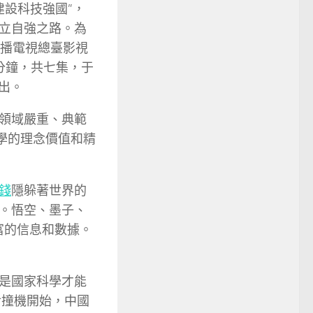
建設科技強國”，
立自強之路。為
廣播電視總臺影視
分鐘，共七集，于
播出。
領域嚴重、典範
學的理念價值和精
錢
隱躲著世界的
。悟空、墨子、
富的信息和數據。
是國家科學才能
對撞機開始，中國