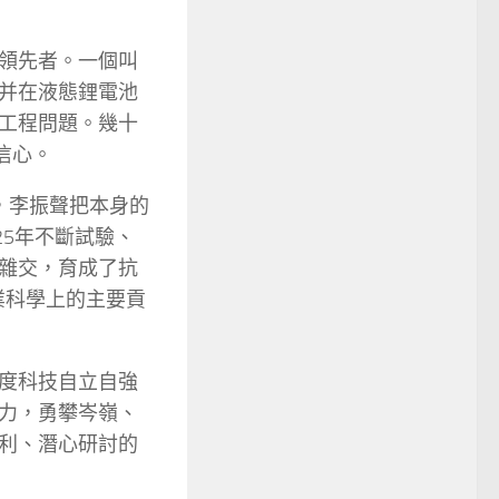
領先者。一個叫
并在液態鋰電池
工程問題。幾十
信心。
，李振聲把本身的
25年不斷試驗、
雜交，育成了抗
農業科學上的主要貢
度科技自立自強
力，勇攀岑嶺、
利、潛心研討的