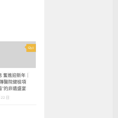
0
息 奮進迎新年｜
秀傳醫院健檢項
看”的非遺盛宴
 22 日