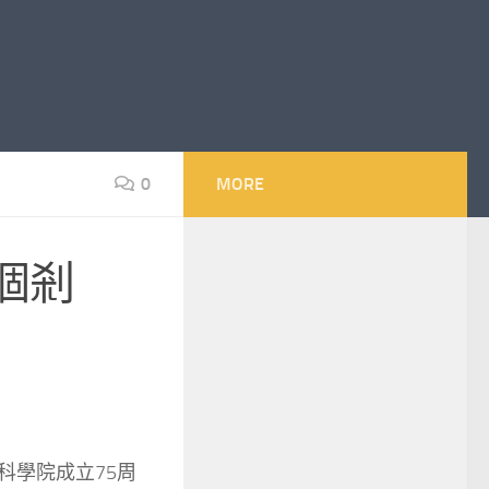
0
MORE
個剎
科學院成立75周