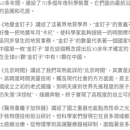
40多年間，建設了70多個年夜科學裝置。它們面向最前
的苗圃和花房。
《地層金釘子》講述了活著界地質學界，“金釘子”的意義
好像一把地層年月“卡尺”，使科學家能夠按統一的時間標
區同步發生的地質事務。“金釘子”的數量代表著一個國家
中國第一枚“金釘子”是在這個概念提出后30余年才確定
在全球81顆“金釘子”中有11顆在中國。
《北京時間》講述了我們耳熟能詳的“北京時間”，其實是
。高精度時間測量技術，觸及現代社會的方方面面，是主
國成立之初的老式擺鐘，到明天達到世界先進程度的原子
扔失落“洋拐杖”，接續奔馳，終于實現了高程度的自立可
《醫用重離子加快器》講述了國之重器也能點亮性命之光
于核物理技術前沿研討，但科學家們發現它在良多領域都
比癌癥治療。從物理學到高端醫療器械研制，面臨著良多