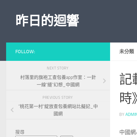
Skip to content
昨日的迴響
FOLLOW:
未分類
NEXT STORY
記
村落里的旗袍工查包養app作室：一針
一線“縫”幻想_中國網
時
PREVIOUS STORY
“桃花第一村”綻放查包養網站比擬記_中
國網
BY
ADMI
中國網
搜尋