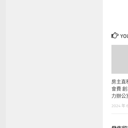
YOU
房主直
會費 創
力辦公
2024 年 