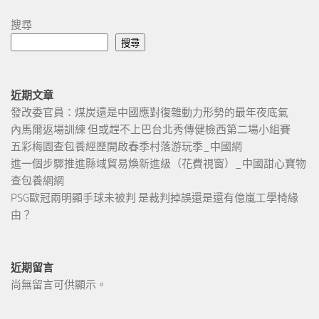
搜尋
搜尋
近期文章
發改委官員：煤炭還是中國應對復雜動力形勢的最年夜底氣
內馬爾返場訓練 但或趕不上巴台北秀傳健檢西第二場小組賽
五彩梅園查包養經歷開啟春季村落游玩季_中國網
進一個步驟推進縣域貿易煥新進級（花費視窗）_中國甜心寶物
查包養網網
PSG歐冠兩明顯手球未被判 是裁判掉誤還是還有億嵐工學椅緣
由？
近期留言
尚無留言可供顯示。