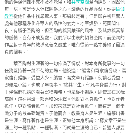
他的伴侶們都不克不及不覺得，和
共享空間
圣陶絕對，固然他
無一語，可是令人消釋陋俗之心，讀他的作品亦然。你要
瑜伽
教室
從他作品中找尋驚人事，那紛歧定有；但是即在初無驚人
處有他那種凈化升華人的品性的氣力。才筆煥發，範圍闊年
夜，有勝于圣陶的，但圣陶的樸實嚴謹的風格，及其敦樸真摯
的感情，自有不成及處。我們所以由衷的傾慕圣陶，而圣陶的
作品對于青年的教導意義之嚴重，唯有從這一點才獲得了最逼
真的闡明。”
葉圣陶對生涯著的一切佈滿了情感，對本身所從事的一切
任務堅持著一絲不茍的立場。他說過：“編書和寫家信分歧，寫
家信有錯誤，受益人少。編書、寫文章有錯誤，使讀者受益，
即便是小錯，也成了年夜事。”終其平生，他凡事身體力行，對
于伴侶們托請的看著寫稿義務，也是從不謝絕，即使是在90歲
高齡，還在審讀一部書稿的注釋。他既對本身擔任，也對作者
擔任，更對讀者擔任，加起來就是對社會擔任，而這是一個常
識分子的最基礎職責。于他而言，教書育人是生涯，編纂出書
是生涯，寫作著作也是生涯，正如他本身所說：“寫文章不是生
涯上的一種裝點，一種裝潢，而就是生涯的自己。普通人都要