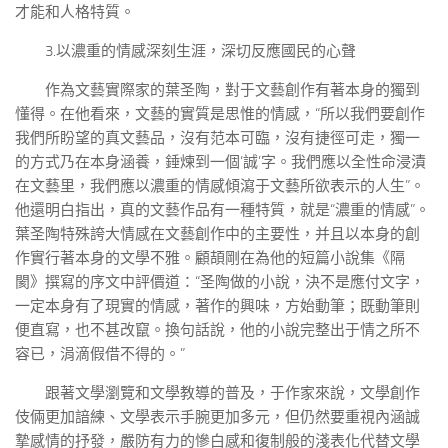
才能和人格特質。
3.以濃重的情感深刻生涯，深切反應國民的心聲
作為文藝實際家的葉圣陶，對于文藝創作有著本身的獨到
懂得。在他看來，文藝的實質是思惟的情感，“所以我們要創作
我們所盼望的真文藝品，沒有范本可臨，沒有捷徑可走，獨一
的方式乃在本身涵養，錘煉到一個‘誠’字。我們應以全性命浸漬
在文藝里，我們應以濃重的情感傾瀉于文藝所欲表示的人生”。
他還明白指出，真的文藝作品有一種特質，就是“濃重的情感”。
葉圣陶特殊誇大情感在文藝創作中的主要性，并且以本身的創
作實行著本身的文學不雅。顧頡剛在為他的短篇小說集《隔
閡》撰寫的序文中評價道：“圣陶做的小說，決不是應付文字，
一定本身有了現實的情感，著作的興味，方始動筆；既動筆則
便直寫，也不甚改竄。換句話說，他的小說完整出于情之所不
容已，涓滴假借不得的。”
跟著文學瀏覽和文學教導的普及，于作家來說，文學創作
伎倆更加諳練、文學表示手腕更加多元，但仍然要重視內涵誠
摯感情的抒發，嚴防有力的慘白感和復制般的淺表化代替文學