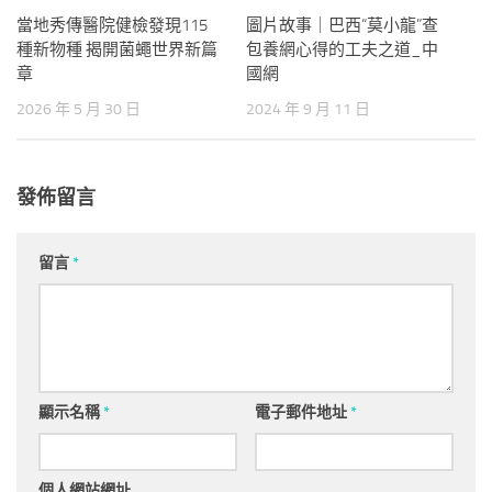
當地秀傳醫院健檢發現115
圖片故事｜巴西“莫小龍”查
種新物種 揭開菌蠅世界新篇
包養網心得的工夫之道_中
章
國網
2026 年 5 月 30 日
2024 年 9 月 11 日
發佈留言
留言
*
顯示名稱
*
電子郵件地址
*
個人網站網址