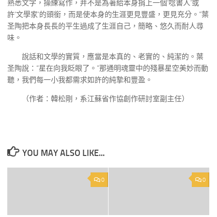
熟悉文字，操練寫作，并不是為著給本身捐上一個‘唸書人’或
許‘文學家’的頭銜，而是使本身的生涯更見豐盛，更見充分。”葉
圣陶把本身長長的平生過成了生涯自己，簡略、悠久而耐人尋
味。
說話和文學的實質，應當是本真的、老實的、純潔的。葉
圣陶說：“星在向我眨眼了。”那通明魂靈中的殘暴星空美妙而動
聽，我們每一小我都需求如許的純摯和豐盈。
（作者：韓松剛，系江蘇省作協創作研討室副主任）
YOU MAY ALSO LIKE...
0
0