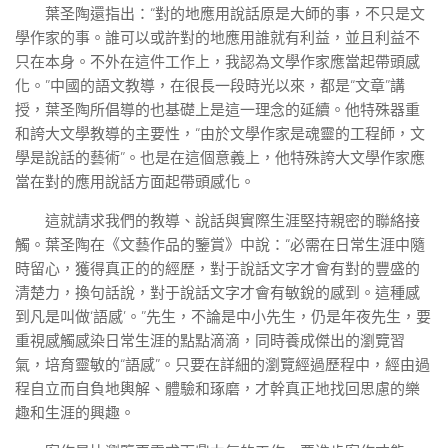
葉圣陶還指出：“對的地應用說話原是大師的事，不只是文
學作家的事。誰可以或許對的地應用誰就有利益，並且利益不
只在本身。不外在這件工作上，我認為文學作家應當起帶頭感
化。”中國的語文教導，在很長一段時光以來，都是“文章”講
授，葉圣陶所倡導的也基礎上是這一理念的延續。他特殊器重
和誇大文學教導的主要性，“由於文學作家是魂靈的工程師，文
學是說話的藝術”。也是在這個意義上，他特殊誇大文學作家應
當在對的應用說話方面起帶頭感化。
這就請求我們的教導、說話與實際生涯堅持親密的聯絡接
觸。葉圣陶在《文藝作品的鑒賞》中說：“必需在日常生涯中隨
時留心，獲得真正的的經歷，對于說話文字才會有對的豐盛的
清楚力，換句話說，對于說話文字才會有敏銳的感到。這種感
到凡是叫做‘語感’。”先生，不論是中小先生，仍是年夜先生，要
重視感觸感染日常生涯的點點滴滴，同時養成傑出的瀏覽習
氣，培育靈敏的“語感”。只要在詳細的瀏覽經過歷程中，經由過
程自立而自負地輿解、體驗和琢磨，才幹真正地找回思慮的樂
趣和生涯的興趣。