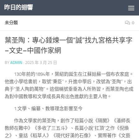
昨日的迴響
Skip to content
未分類
0
葉圣陶：專心錘煉一個“誠”找九宮格共享字
–文史–中國作家網
BY
ADMIN
·
2025 年 3 月 25 日
130年前的1894年，葉紹鈞誕生在江蘇姑蘇一個布衣家庭。
他進小學唸書前，取號“秉臣”，升進中學后，改號為“圣陶”，出
典于“圣人陶鈞萬物”。這個稱號垂垂為人所熟習，而葉圣陶也成
為對中國教導和文學成長具有出色進獻的主要人物。
1.文學、編纂、教導理念影響至今
作為文學家的葉圣陶，創作了短篇小說《隔閡》《潘師長
教師在難中》《多收了三五斗》、長篇小說“扛頂”之作《倪煥
之》、童話《稻草人》《現代好漢的石像》、實際著作《文藝