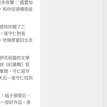
年夜驚：“還要加
，和你從頭構造這
接待所關了三
。張守仁對我
，他倆便要回北京
伊克昭盟的文學
說《紅橄欖》寫
單間。守仁惡作
天后，張守仁找到
說！稿子頒發后，
推一部好作品，張