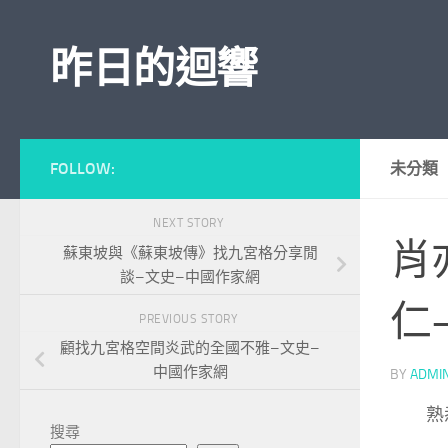
Skip to content
昨日的迴響
FOLLOW:
未分類
NEXT STORY
肖
蘇東坡與《蘇東坡傳》找九宮格分享閒
談–文史–中國作家網
仁
PREVIOUS STORY
顧找九宮格空間炎武的全國不雅–文史–
中國作家網
BY
ADMI
熟
搜尋