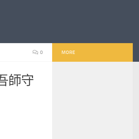
0
MORE
吾師守