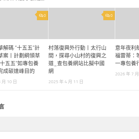
0
0
解碼·“十五五”計
村落復興外行動丨太行山
意年夜利
草案丨計劃綱領草
間，探尋小山村的復興之
福雷蒂：
“十五五”如專包養
道_查包養網站比擬中國
一專包養
完成碳達峰目的
網
2026 年 7 月
3 月 10 日
2025 年 4 月 11 日
言