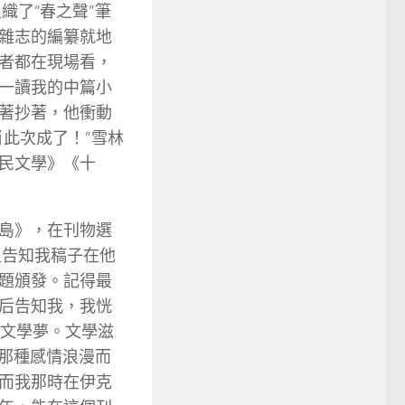
織了“春之聲”筆
雜志的編纂就地
者都在現場看，
一讀我的中篇小
著抄著，他衝動
此次成了！”雪林
民文學》《十
島》，在刊物選
沒告知我稿子在他
題頒發。記得最
后告知我，我恍
著文學夢。文學滋
，那種感情浪漫而
而我那時在伊克