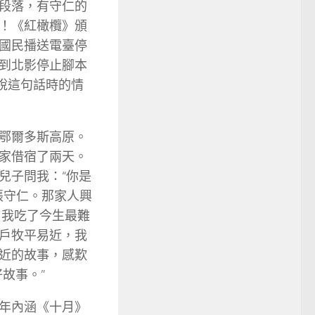
段落，有守仁的
！《紅橄欖》頒
國民播送電臺停
到北影停止腳本
說這句話時的情
鄂爾多斯高原。
家借宿了兩天。
兒子問我：“你是
張守仁。那家人興
，我吃了今生最難
戶牧平易近，我
近的故事，感歎
故事。”
年內涵《十月》