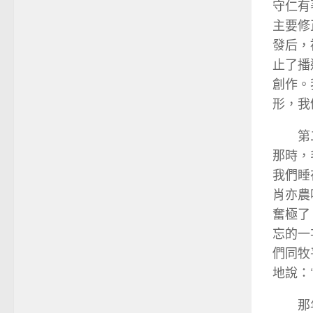
守仁有
主要修
發后，
止了播
創作。
形，我
第
那時，
我們睡
肖亦農
奮極了
忘的一
們同牧
地說：
那