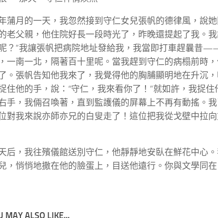
年蒲月的一天，我忽然接到守仁女兒張帆的德律風，說她
的老父親，他住院好長一段時光了，昨晚還提起了我。我
呢？”我讓張帆把病院地址發給我，我當即打車趕曩昔—
，一南一北，隔著百十里呢。當我趕到守仁的病榻前時，
了。張帆告知他我來了，我覺得他的胸脯顯明地在升沉，
捉住他的手，說：“守仁，我來看你了！”就如許，我捉住
右手，我倆召喚著，直到監護儀的屏幕上不再有動搖。我
位對我來說亦師亦兄的白叟走了！這位把我從戈壁中拉向
天后，我往殯儀館送別守仁，他靜靜地安臥在鮮花中心。
兒，悄悄地撒在他的臉蛋上，目送他遠行。你與文學同在
 MAY ALSO LIKE...