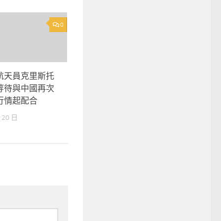
0
航天員克里斯托
等待與中國再次
行情起配合
 20 日