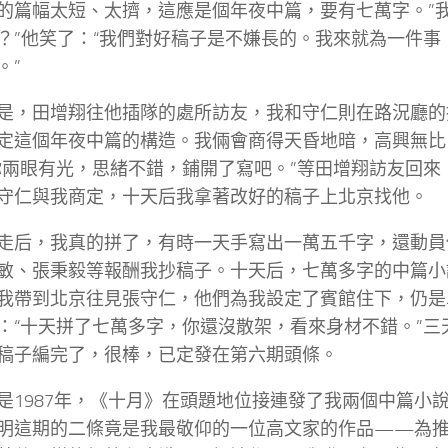
的篇幅太短、太擠，這應是個年夜中篇，要有七萬字。”我
？”他笑了：“我們對好稿子是不嫌長的。我來就為一件事
。”
是，田增翔往他插隊的處所訪友，我和守仁則在路況廳的
定這個年夜中篇的構造。我倆會商得天昏地暗，高興無比
你兩眼有光，思緒不錯，鋪開了寫吧。”等田增翔訪友回來
守仁與我商定，十天后我拿著改好的稿子上北京找他。
走后，我真的拼了，有時一天手寫出一萬五千字，還動員
敏、張秉毅等報酬我抄稿子。十天后，七萬多字的中篇小
我帶到北京往見張守仁，他們為我設定了賓館住下，仍是
：“十天拼了七萬多字，你還沒散架，看來身材不錯。”三
稿子編完了，很棒，已定發在第六期頭條。
是1987年，《十月》在頭題地位接連發了我兩個中篇小
明這期的二條竟是我最敬仰的一位高文家的作品——為