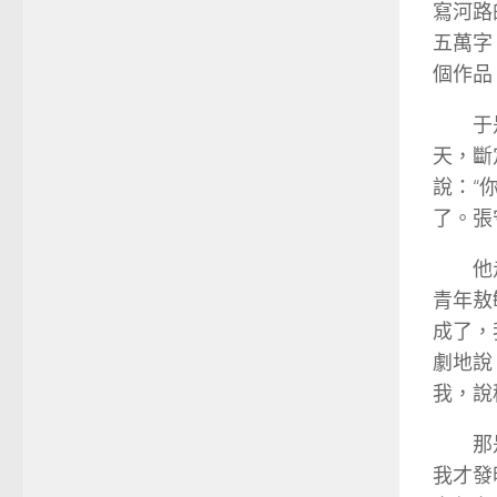
寫河路
五萬字
個作品
于
天，斷
說：“
了。張
他
青年敖
成了，
劇地說
我，說
那
我才發