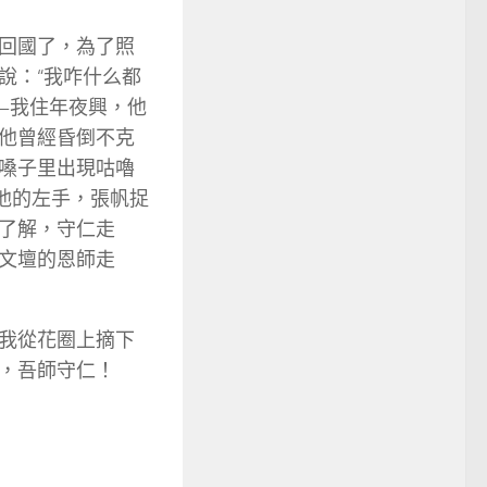
回國了，為了照
說：“我咋什么都
—我住年夜興，他
他曾經昏倒不克
嗓子里出現咕嚕
他的左手，張帆捉
了解，守仁走
文壇的恩師走
我從花圈上摘下
，吾師守仁！