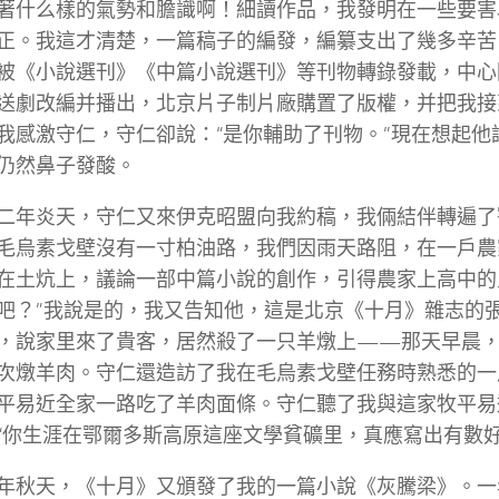
著什么樣的氣勢和膽識啊！細讀作品，我發明在一些要害
正。我這才清楚，一篇稿子的編發，編纂支出了幾多辛苦
被《小說選刊》《中篇小說選刊》等刊物轉錄發載，中心
送劇改編并播出，北京片子制片廠購置了版權，并把我接
我感激守仁，守仁卻說：“是你輔助了刊物。”現在想起他
仍然鼻子發酸。
二年炎天，守仁又來伊克昭盟向我約稿，我倆結伴轉遍了
毛烏素戈壁沒有一寸柏油路，我們因雨天路阻，在一戶農
在土炕上，議論一部中篇小說的創作，引得農家上高中的
吧？”我說是的，我又告知他，這是北京《十月》雜志的
，說家里來了貴客，居然殺了一只羊燉上——那天早晨
次燉羊肉。守仁還造訪了我在毛烏素戈壁任務時熟悉的一
平易近全家一路吃了羊肉面條。守仁聽了我與這家牧平易
“你生涯在鄂爾多斯高原這座文學貧礦里，真應寫出有數好
年秋天，《十月》又頒發了我的一篇小說《灰騰梁》。一