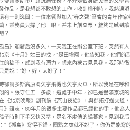
今鄂爾多斯市）路況局任務，不外是個身處戈壁的文學青
發作品，是我想都不敢想的工作。收到樣刊時，我熱淚滔
還有一則逸聞：一位來餐與加入“春之聲”筆會的青年作家
讀，乘務員只掃了他一眼，并未上前查票，能夠是感到讀
吧？
孤島》頒發后沒多久，一天我正在辦公室下班，突然有人
北京《十月》姓田的找。”是田增翔，他告知我，他們的
往的稿子，感到我有潛力，想來內蒙古見見我。我那時衝
只是說：“好，好，太好了！”
時鄂爾多斯高原既欠亨飛機也欠亨火車，所以我是在呼和
翔的。張守仁五十多歲，還處于中年，卻已是譽滿京城的
月在《北京晚報》副刊編《燕山夜話》，與鄧拓打過交道，
月》雜志，80年月的很多主要作品都已經他的手。他為
稿子時則下手又快又準，是名不虛傳的編纂家。見到我后
：“《孤島》寫得不錯，圈點之處就不說了，你仍是能寫