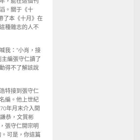
年，能在這個刊
滔。關于《十
帶了本《十月》在
這種雜志的人不
喊我：“小肖，接
副主編張守仁讀了
動得不了解該說
浩特接到張守仁
名編。他上世紀
70年月末介入開
人謙恭，文質彬
，張守仁開宗明
的。可是，你這篇