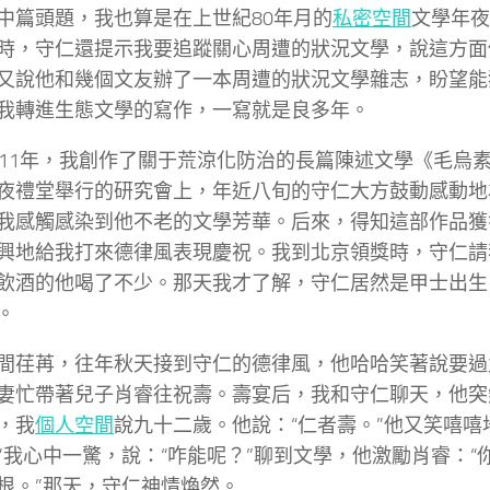
中篇頭題，我也算是在上世紀80年月的
私密空間
文學年夜
時，守仁還提示我要追蹤關心周遭的狀況文學，說這方面
又說他和幾個文友辦了一本周遭的狀況文學雜志，盼望能
我轉進生態文學的寫作，一寫就是良多年。
011年，我創作了關于荒涼化防治的長篇陳述文學《毛烏
夜禮堂舉行的研究會上，年近八旬的守仁大方鼓動感動地
我感觸感染到他不老的文學芳華。后來，得知這部作品獲
興地給我打來德律風表現慶祝。我到北京領獎時，守仁請
飲酒的他喝了不少。那天我才了解，守仁居然是甲士出生
。
間荏苒，往年秋天接到守仁的德律風，他哈哈笑著說要過
妻忙帶著兒子肖睿往祝壽。壽宴后，我和守仁聊天，他突
，我
個人空間
說九十二歲。他說：“仁者壽。”他又笑嘻嘻
”我心中一驚，說：“咋能呢？”聊到文學，他激勵肖睿：“
根。”那天，守仁神情煥然。