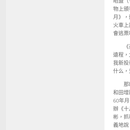
昭盟（
物上頒
月》，
火車上
會逃票
《
遠程，
我新投
什么，
那
和田增
60年
辦《十
彬，抓
義地說