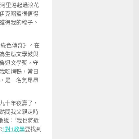
河里蕩起過浪花
伊克昭盟很值得
獲得我的稿子。
素綠色傳奇》。在
為生態文學鼓與
魯迅文學獎，守
我吃烤鴨，常日
，是一名氣昂昂
九十年夜壽了，
然問我父親走時
地說：“我也將近
你
1對1教學
要找到