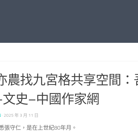
亦農找九宮格共享空間：
–文史–中國作家網
N
·
2025 年 3 月 11 日
悉張守仁，是在上世紀80年月。