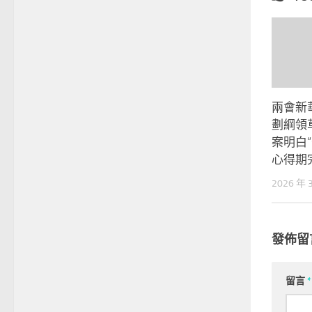
兩會新華
劃綱領
案明白
心得期
2026 年 
發佈留
留言
*