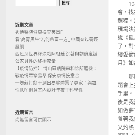
1
搜尋
會，找
選稿。
近期文章
現場決
秀傳醫院健康檢查美軍F
說《孤
看“高青黑牛”若何帶富一方_中國查包養經
了，對
歷網
總愛衝
西班牙世界杯決戰阿根廷 沉著與韌億嵐辦
公家具性的終極較量
月》如
【疫情防控】 博山區病院森和診所體檢：
戰疫情眾擎易舉 保安康情投意合
那
一塊蘇打餅干測出易胖體質？專家：興趣
題會上
性JIUYI俱意室內設計年夜于科學性
手里。
後是我
如做夢
近期留言
養著我
尚無留言可供顯示。
又灼熱