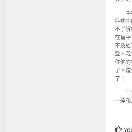
本
料病中
不了解
在昌平
不及語
聲。我
住他的
了。這
了！
三
一捧花
YOU