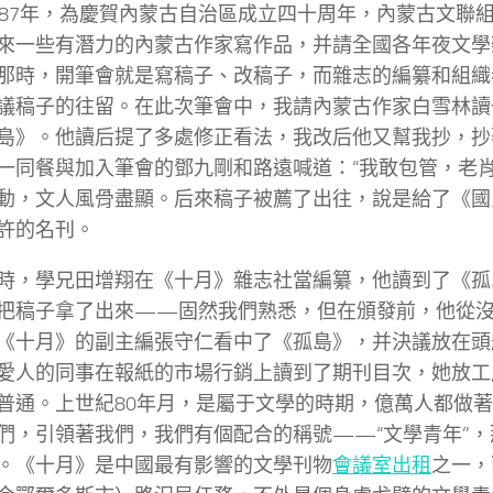
987年，為慶賀內蒙古自治區成立四十周年，內蒙古文聯組
來一些有潛力的內蒙古作家寫作品，并請全國各年夜文學
那時，開筆會就是寫稿子、改稿子，而雜志的編纂和組織
議稿子的往留。在此次筆會中，我請內蒙古作家白雪林讀
島》。他讀后提了多處修正看法，我改后他又幫我抄，抄
一同餐與加入筆會的鄧九剛和路遠喊道：“我敢包管，老肖
動，文人風骨盡顯。后來稿子被薦了出往，說是給了《國
許的名刊。
時，學兄田增翔在《十月》雜志社當編纂，他讀到了《孤
把稿子拿了出來——固然我們熟悉，但在頒發前，他從
《十月》的副主編張守仁看中了《孤島》，并決議放在頭
愛人的同事在報紙的市場行銷上讀到了期刊目次，她放工
普通。上世紀80年月，是屬于文學的時期，億萬人都做
們，引領著我們，我們有個配合的稱號——“文學青年”
。《十月》是中國最有影響的文學刊物
會議室出租
之一，