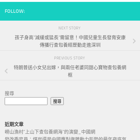
FOLLOW:
NEXT STORY
孩子身高”減緩或猛長”需留意！中國兒童生長發育安康
傳播行查包養經歷動走進深圳
PREVIOUS STORY
特朗普送小女兒出嫁，與兩任老婆同甜心寶物查包養網
框
搜尋
搜尋
近期文章
嶗山漁村“上山下查包養網海”的演變_中國網
發改委官員：煤炭還是中國應對復雜動力形勢的最年夜底氣