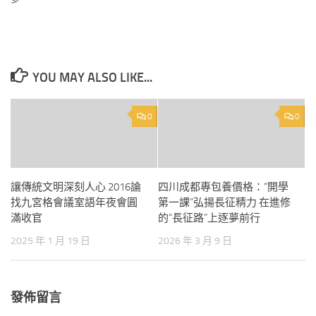
YOU MAY ALSO LIKE...
0
0
讓傳統文明深刻人心 2016論
四川成都專包養價格：“開學
找九宮格會議室語年夜會圓
第一課”弘揚長征精力 在進修
滿收官
的“長征路”上逐夢前行
2025 年 1 月 19 日
2026 年 3 月 9 日
發佈留言