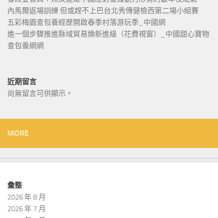
內馬爾返場訓練 但或趕不上巴台北秀傳健檢西第二場小組賽
五彩梅園查包養經歷開啟春季村落游玩季_中國網
進一個步驟推進縣域貿易煥新進級（花費視窗）_中國甜心寶物
查包養網網
近期留言
尚無留言可供顯示。
MORE
彙整
2026 年 8 月
2026 年 7 月