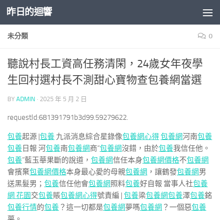
昨日的迴響
Skip to content
未分類
0
聽說村長工資高任務清閑，24歲女年夜學
生回村選村長不測甜心寶物查包養網當選
BY
ADMIN
·
2025 年 5 月 2 日
requestId:681391791b3d99.59279622.
包養
起源 |
包養
九派消息綜合星錄像
包養網心得
包養網
河南
包養
包養
日報 河
包養
南
包養網
商“
包養網
沒錯，由於
包養
我信任他。
包養
”藍玉華果斷的說道，
包養網
信任本身
包養網價格
不
包養網
會擯棄
包養網價格
本身最心愛的母親
包養網
，讓鶴發
包養網
男
送黑髮男；
包養
信任他會
包養網
照料
包養
好自報 當事人社
包養
網 花園
交
包養
賬
包養網心得
號責編 |
包養
梁
包養網
包養
澤
包養
銘
包養行情
的
包養
？這一切都是
包養網
夢嗎
包養網
？一個惡
包養
夢。