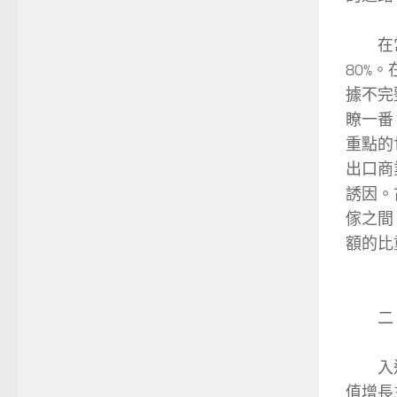
在常識
80%
據不完
瞭一番
重點的
出口商
誘因。
傢之間
額的比重
二、
入進常
值增長