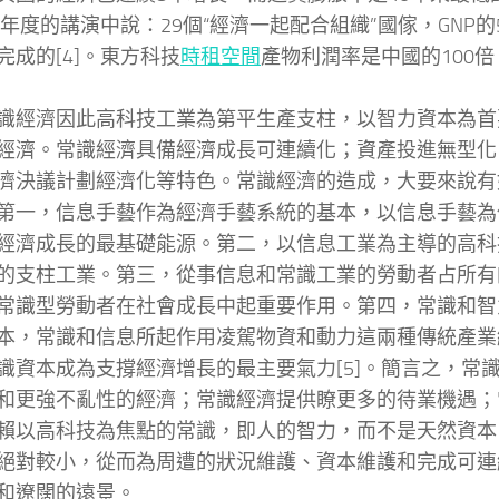
96年度的講演中說：29個“經濟一起配合組織”國傢，GNP的
完成的[4]。東方科技
時租空間
產物利潤率是中國的100倍
濟因此高科技工業為第平生產支柱，以智力資本為首
經濟。常識經濟具備經濟成長可連續化；資產投進無型化
濟決議計劃經濟化等特色。常識經濟的造成，大要來說有
第一，信息手藝作為經濟手藝系統的基本，以信息手藝為
經濟成長的最基礎能源。第二，以信息工業為主導的高科
的支柱工業。第三，從事信息和常識工業的勞動者占所有
常識型勞動者在社會成長中起重要作用。第四，常識和智
本，常識和信息所起作用凌駕物資和動力這兩種傳統產業
識資本成為支撐經濟增長的最主要氣力[5]。簡言之，常
和更強不亂性的經濟；常識經濟提供瞭更多的待業機遇；
賴以高科技為焦點的常識，即人的智力，而不是天然資本
絕對較小，從而為周遭的狀況維護、資本維護和完成可連
和遼闊的遠景。