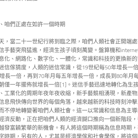
咱們正處在如許一個時期
當二十一世紀行將到臨之際，咱們人類社會正開端處
信手藝突飛猛進，經濟生孩子頃刻萬變。盤算機和intern
息化、網路化、數字化、一體化，常識和科技的更換新的
迷信傢猜度，人類的迷信常識，從19世紀每50年增長一倍
年增長一倍，再到70年月每五年增長一倍，成長到80年月
朝僅一年擺佈就增長一倍[1]。迷信手藝迅速地轉化為生
、工業化的周期年夜年夜收縮，新手藝競相湧現，新產物
信息飛快傳向世界的每個角落，越來越新的科技時刻沖擊
而不停地轉變著咱們人類社會。這一以常識和信息為主導
經濟反動，正在把咱們人類的經濟餬口推向一個新階段，
越發富饒繁華的新機會。有人將這個時期稱為信息時期，
字時期，另有的人，尤其是經濟學傢和社會學傢，將這個