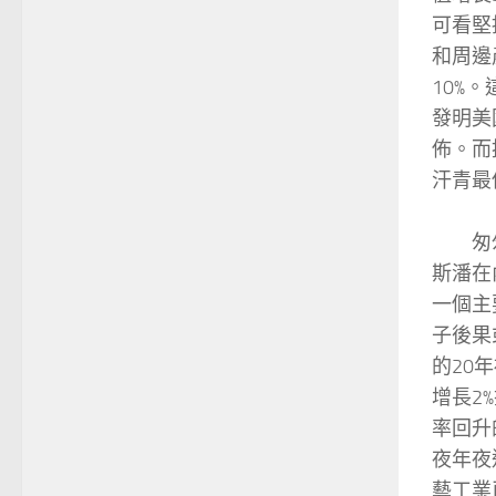
可看堅
和周邊
10%
發明美
佈。而
汗青最
匆匆使
斯潘在
一個主
子後果
的20
增長2
率回升
夜年夜
藝工業