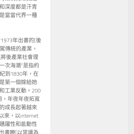
和深度都是汗青
是當當代界一種
73年出書的[後
凌駕傳統的產業，
又將後產業社會理
一次海潮”是指約
紀到1830年，在
是第一個嫁給她
工業反動。200
用，年夜年夜拓寬
的成長起著越來
以internet
踴躍性和能動性
出書瞭[以常識為