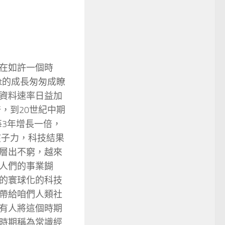
在如許一個時
et的成長匆匆成瞭
資料速率日益加
，到20世紀中期
每3年增長一倍，
孩子力，科技結果
層出不窮，越來
人們的事業餬
的寰球化的科技
帶給咱們人類社
有人將這個時期
時期稱為常識經