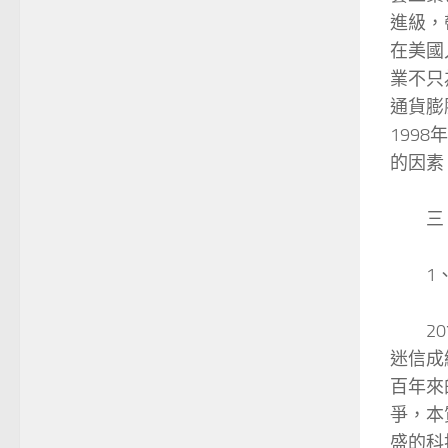
進級，
在美國
業不只
通貨膨
199
的因素
三、
1、主
20世
迷信成
百年來
爭，本
盛的科