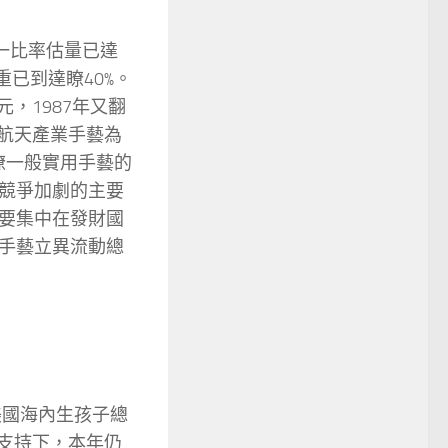
一比率估量已達
重已到達瞭40%。
，1987年又翻
和航天產業手藝為
瞭一般實用手藝的
競爭加劇的主要
要集中在發財國
手藝立異流動總
美國海內生孩子總
的支持下，本年仍