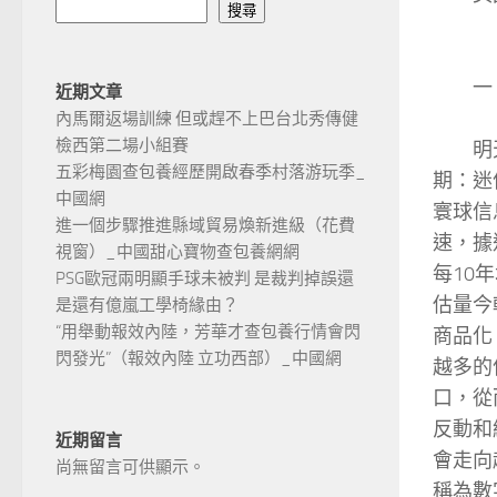
搜尋
一、
近期文章
內馬爾返場訓練 但或趕不上巴台北秀傳健
檢西第二場小組賽
明天，
五彩梅園查包養經歷開啟春季村落游玩季_
期：迷
中國網
寰球信
進一個步驟推進縣域貿易煥新進級（花費
速，據
視窗）_中國甜心寶物查包養網網
每10
PSG歐冠兩明顯手球未被判 是裁判掉誤還
估量今
是還有億嵐工學椅緣由？
“用舉動報效內陸，芳華才查包養行情會閃
商品化
閃發光”（報效內陸 立功西部）_中國網
越多的
口，從
反動和
近期留言
會走向
尚無留言可供顯示。
稱為數