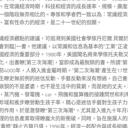
。在常識經濟時期，科技和經濟的成長速率、規模、廣度
一個階段無奈相比的。專傢和學者們一致以為：常識經濟
、富有性命力的經濟，是二十一世紀的但願。
濟觀點的建議，可追溯到美國社會學傢丹尼爾.貝爾於19
會到臨]一書。他建議，以常識和信息為基本的“工業”正
國經濟的重要部分。1980年，美國聞名將來學傢托夫勒
化，出書瞭[第三次海潮]，當即成為最脫銷的書。所謂“第
前4000年，人類入進金屬時期。“第二次海潮”產生在17世
生瞭史無前例的迷信反動、手藝反動來沒有想過，自己會
狼狽的不是婆婆，也不是生活中的貧窮，而是她的丈夫。和
，蒸汽機、發電機、car 、飛機和盤算機的接踵問世和利
畛域和進步瞭勞動生孩子率，精心是迷信手藝對生孩子力
的作用。於是激發瞭*第三次海潮*。尤其是入進九十年月以來，
理的信息產業取得瞭龐大的新衝破。同時，旨在施展人的
業重修”靜止方興日盛，1996年，經濟一起配合與成長組織