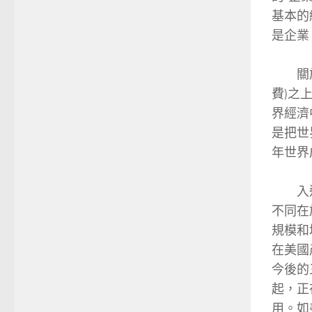
基本的
是企業
關於常
費)之
界經濟
是把世
年世界
入進常
不同在
規模和
在美國
今後的
起，正
用。如