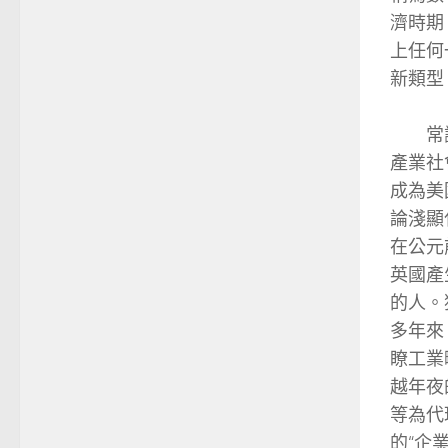
濟時期
上任何
新類型
常識經
產業社
成為美
論淺顯
在公元
英國產
的人。
多年來
瞭工業
越年夜
等為代
的“企