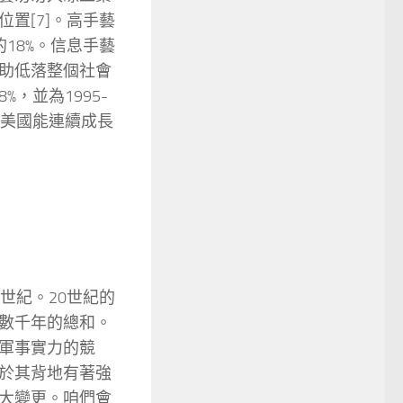
置[7]。高手藝
的18%。信息手藝
助低落整個社會
，並為1995-
的美國能連續成長
世紀。20世紀的
數千年的總和。
軍事實力的競
於其背地有著強
大變更。咱們會