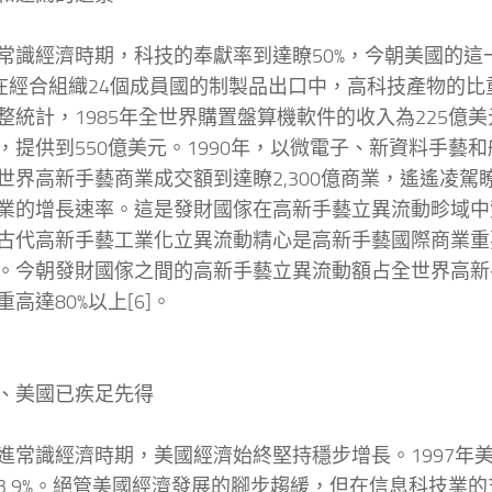
經濟時期，科技的奉獻率到達瞭50%，今朝美國的這
。在經合組織24個成員國的制製品出口中，高科技產物的比
整統計，1985年全世界購置盤算機軟件的收入為225億美元
，提供到550億美元。1990年，以微電子、新資料手藝
世界高新手藝商業成交額到達瞭2,300億商業，遙遙凌駕
業的增長速率。這是發財國傢在高新手藝立異流動畛域中
古代高新手藝工業化立異流動精心是高新手藝國際商業重
。今朝發財國傢之間的高新手藝立異流動額占全世界高新
高達80%以上[6]。
美國已疾足先得
識經濟時期，美國經濟始終堅持穩步增長。1997年
3.9%。絕管美國經濟發展的腳步趨緩，但在信息科技業