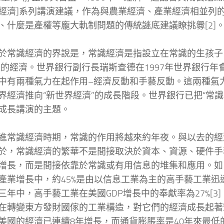
經濟]系列講演建議，作為與農業經濟、產業經濟相並列
、什麼是產權等龐大軌制問題的傳統謎底建議瞭挑釁[2]
識經濟的界說是，常識經濟是指設立在常識的生孩子、
上的經濟。世界銀行副行長瑞斯查德在1997年世界銀行年
中有兩種氣力在起作用–經濟反動和手藝反動。這兩種氣
界經濟推向“新世界經濟”的成長階段。世界銀行已把“常識和
成長講演的主題。
識經濟時期，常識的作用將越來約年夜。與以去的經
於，常識經濟的繁華不是間接取決於資本、資源、硬件手
增長，而是間接依靠於常識或有用信息的堆集和應用。如自
產業增長中，約45%是由以信息工業為主的高手藝工業迅
三年中，高手藝工業在美國GDP增長中的奉獻率為27%[3
在轉變東方發財國傢的工業構造，對它們的經濟成長起著
美國的經濟已連續8年增長，而通貨膨脹率是40年來最低