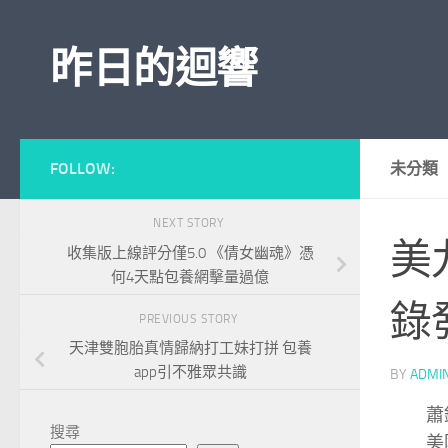
Skip to content
昨日的迴響
FOLLOW:
未分類
NEXT STORY
美
收集版上線評分僅5.0 《倩女幽魂》憑
何4天點包養網擊量過億
錄
PREVIOUS STORY
天津雙胞胎真情歸納打工妹打拼 包養
app引不雅眾共識
BY
ADMI
蕭鏡
搜尋
美國