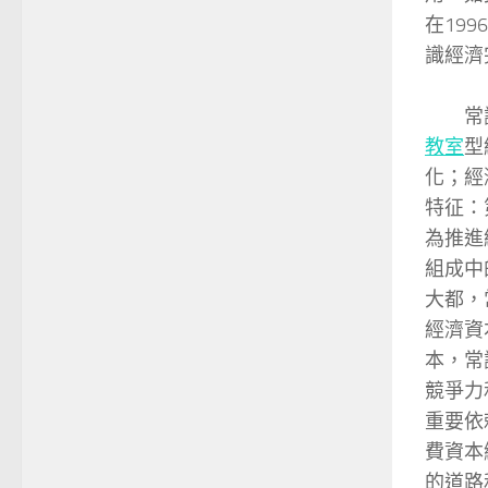
在19
識經濟
常識經
教室
型
化；經
特征：
為推進
組成中
大都，
經濟資
本，常
競爭力
重要依
費資本
的道路