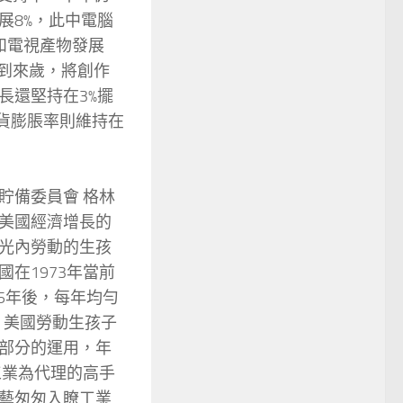
展8%，此中電腦
訊和電視產物發展
續到來歲，將創作
長還堅持在3%擺
通貨膨脹率則維持在
備委員會 格林
美國經濟增長的
光內勞動的生孩
在1973年當前
95年後，每年均勻
%。美國勞動生孩子
部分的運用，年
工業為代理的高手
藝匆匆入瞭工業