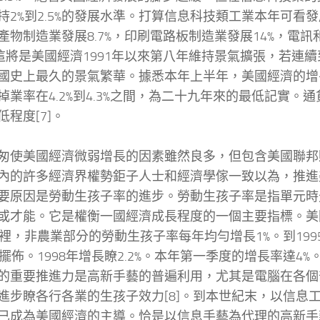
持2%到2.5%的發展水準。打算信息科技類工業本年可看發
產物制造業發展8.7%，印刷電路板制造業發展14%，電
。這將是美國經濟1991年以來第八年維持景氣擴張，若連
國史上最久的景氣繁華。據悉本年上半年，美國經濟的增
掉業率在4.2%到4.3%之間，為二十九年來的最低記實。
低程度[7]。
美國經濟微弱增長的因素雖然良多，但包含美國聯邦貯
內的許多經濟界權勢鉅子人士和經濟學傢一致以為，推進
要原因是勞動生孩子率的進步。勞動生孩子率是指單元時
或才能。它是權衡一國經濟成長程度的一個主要指標。美國
年裡，非農業部分的勞動生孩子率每年均勻增長1%。到19
%擺佈。1998年增長瞭2.2%。本年第一季度的增長率達4
的重要推進力是高新手藝的普遍利用，尤其是電腦在各個
進步瞭各行各業的生孩子效力[8]。到本世紀末，以信息
已成為美國經濟的主導。恰是以信息手藝為代理的高新手