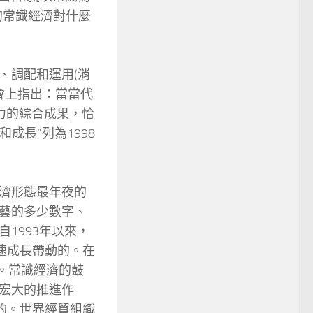
的常識經濟對什麼
。
調配和運用(消
會上指出：當當代
力的綜合成果，恰
成長”列為1998
濟形態最年夜的
藝的多少數字、
1993年以來，
速成長帶動的。在
]。常識經濟的鼓
宏大的推進作
的。世界經貿組織