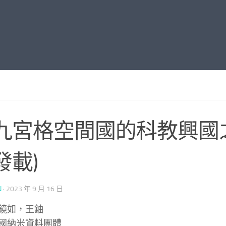
九宮格空間國的科教興國
發載)
N
·
2023 年 9 月 16 日
如，王鈾
納米資料團體