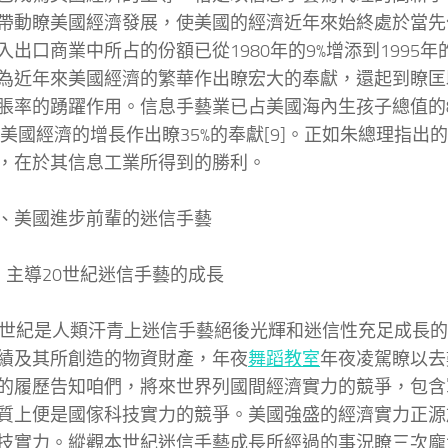
帶動瞭美國經濟發展，使美國的經濟近年來始終處於當先位
入出口商業中所占的份額已從1980年的9%增添到1995年
為近年來美國經濟的繁華作出瞭宏大的奉獻，還起到瞭匡
脹率的踴躍作用。信息手藝業已占美國海內生孩子總值的8%
8年美國經濟的增長作出瞭35%的奉獻[9]。正如朱總理指出
，在於其信息工業所得到的勝利。
美國進步前輩的迷信手藝
導20世紀迷信手藝的成長
紀是人類汗青上迷信手藝絕後光輝和迷信性充足成長的
績及其所創造的物資財產，年夜
舞蹈教室
年夜凌駕瞭以去
的履歷告知咱們，將來世界列國間經濟實力的競爭，包含
質上便是國傢科技實力的競爭。美國強盛的經濟實力正源
技實力。縱觀本世紀迷信手藝成長所經過的事況瞭三次龐