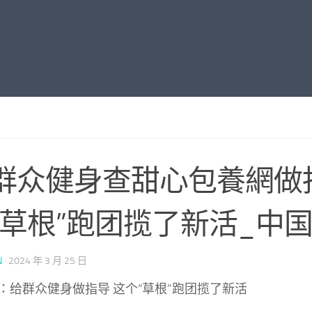
群众健身查甜心包養網做
“草根”跑团揽了新活_中
N
·
2024 年 3 月 25 日
：给群众健身做指导 这个“草根”跑团揽了新活