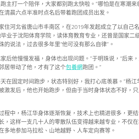
晨跑主打一个陪伴，大家都别跑太快啦。”哪怕是在寒潮来
在清晨六点半准时点名后带着跑团成员出发。
家住河北省唐山市丰南区，在2019年发起成立了以自己名
他毕业于沈阳体育学院，读体育教育专业，还曾是国家二
珠的说法，过去很多年里“他可没有那么自律”。
成家后他慢慢发福，身体也出现问题。”于明珠说，“后来
邻居带动了他，才有了这个
包養網
跑团。”
每天在固定时间跑步，状态特别好，我打心底羡慕。”杨江
被激发后，他也开始跑步，但由于当时身体状态不好，只
过程中，杨江华身体逐渐恢复，技术上也精进很多，更结
长，这样一支几十人的零散队伍变得越来越专业，不仅在
在多地参加马拉松、山地越野、人车定向赛等。