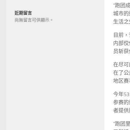
“跑团
城市的
近期留言
尚無留言可供顯示。
生活之
目前，
内部佼
员斩获
在尽可
在了公
地区赛
今年5
参赛的
者提供
“跑团