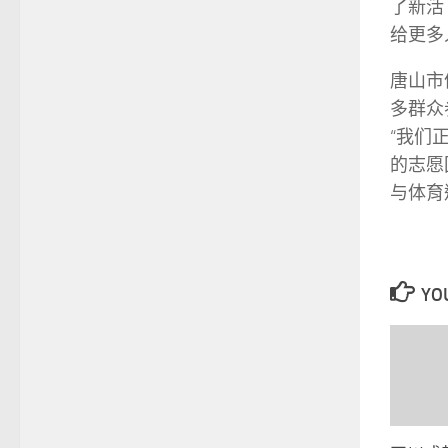
了新活
给更多
唐山市
多群众
“我们
的志愿
与体育
YOU