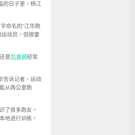
临的日子里，杨江
字命名的“江华跑
级运动员，但按妻
，还是
包養網
经常
华告诉记者，运动
能从两公里跑
识了很多跑友。
本地进行训练，