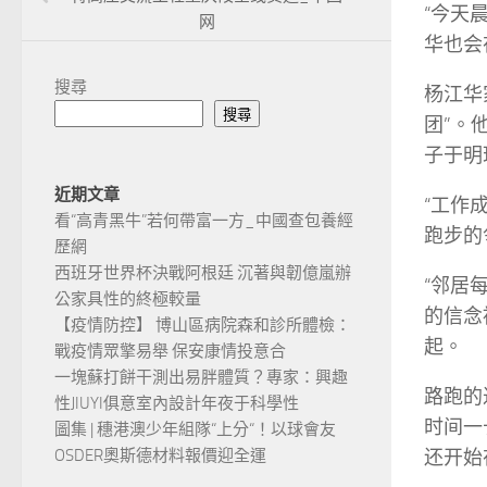
“今天
网
华也会
搜尋
杨江华
搜尋
团”。
子于明
近期文章
“工作
看“高青黑牛”若何帶富一方_中國查包養經
跑步的
歷網
西班牙世界杯決戰阿根廷 沉著與韌億嵐辦
“邻居
公家具性的終極較量
的信念
【疫情防控】 博山區病院森和診所體檢：
起。
戰疫情眾擎易舉 保安康情投意合
一塊蘇打餅干測出易胖體質？專家：興趣
路跑的
性JIUYI俱意室內設計年夜于科學性
时间一
圖集 | 穗港澳少年組隊“上分“！以球會友
还开始
OSDER奧斯德材料報價迎全運