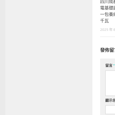
四川成
電基礎
一包養
千瓦
2025 年 
發佈留
留言
*
顯示