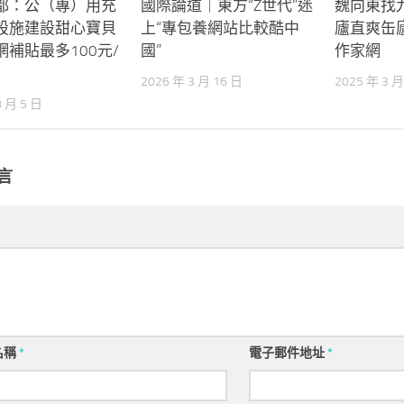
都：公（專）用充
國際論道｜東方“Z世代”迷
魏向東找
設施建設甜心寶貝
上“專包養網站比較酷中
廬直爽缶
網補貼最多100元/
國”
作家網
2026 年 3 月 16 日
2025 年 3 月
8 月 5 日
言
名稱
*
電子郵件地址
*