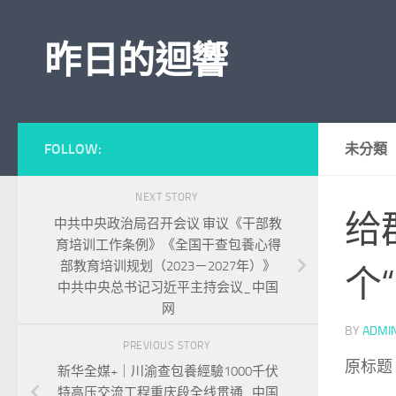
Skip to content
昨日的迴響
FOLLOW:
未分類
NEXT STORY
给
中共中央政治局召开会议 审议《干部教
育培训工作条例》《全国干查包養心得
部教育培训规划（2023－2027年）》
个
中共中央总书记习近平主持会议_中国
网
BY
ADMI
PREVIOUS STORY
原标题
新华全媒+｜川渝查包養經驗1000千伏
特高压交流工程重庆段全线贯通_中国