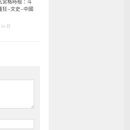
九宮格時租：斗
廬狂–文史–中國
 24 日