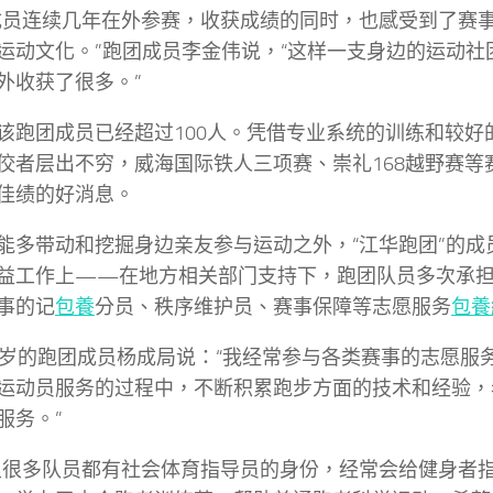
成员连续几年在外参赛，收获成绩的同时，也感受到了赛
运动文化。”跑团成员李金伟说，“这样一支身边的运动社
外收获了很多。”
该跑团成员已经超过100人。凭借专业系统的训练和较好
佼者层出不穷，威海国际铁人三项赛、崇礼168越野赛等
佳绩的好消息。
能多带动和挖掘身边亲友参与运动之外，“江华跑团”的成
益工作上——在地方相关部门支持下，跑团队员多次承
事的记
包養
分员、秩序维护员、赛事保障等志愿服务
包養
3岁的跑团成员杨成局说：“我经常参与各类赛事的志愿服
运动员服务的过程中，不断积累跑步方面的技术和经验，
服务。”
里很多队员都有社会体育指导员的身份，经常会给健身者