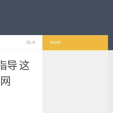
0
MORE
指导 这
国网