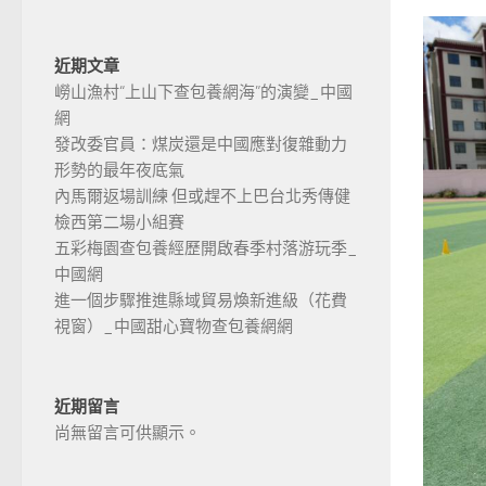
近期文章
嶗山漁村“上山下查包養網海”的演變_中國
網
發改委官員：煤炭還是中國應對復雜動力
形勢的最年夜底氣
內馬爾返場訓練 但或趕不上巴台北秀傳健
檢西第二場小組賽
五彩梅園查包養經歷開啟春季村落游玩季_
中國網
進一個步驟推進縣域貿易煥新進級（花費
視窗）_中國甜心寶物查包養網網
近期留言
尚無留言可供顯示。