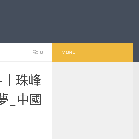
0
MORE
+丨珠峰
夢_中國