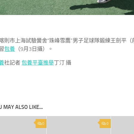
喀則市上海試驗黌舍“珠峰雪鷹”男子足球隊鍛練王劍平（
習
包養
（9月3日攝）。
養
社記者
包養平臺推舉
丁汀 攝
 MAY ALSO LIKE...
0
0