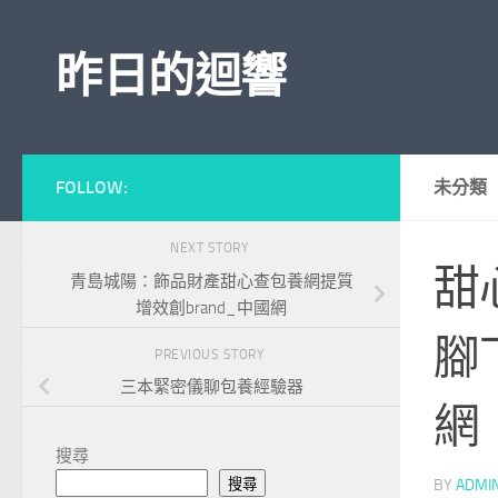
Skip to content
昨日的迴響
FOLLOW:
未分類
NEXT STORY
甜
青島城陽：飾品財產甜心查包養網提質
增效創brand_中國網
腳
PREVIOUS STORY
三本緊密儀聊包養經驗器
網
搜尋
搜尋
BY
ADMI