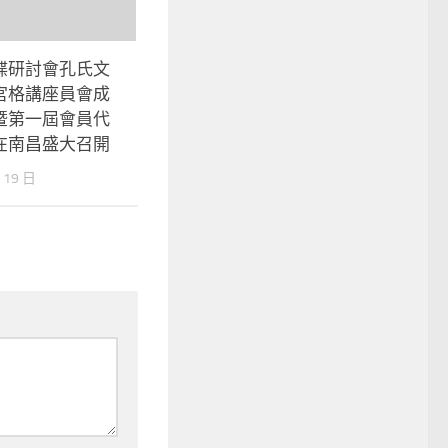
牒研討會孔氏文
宮格講座員會成
暨第一屆會員代
在南昌盛大召開
 19 日