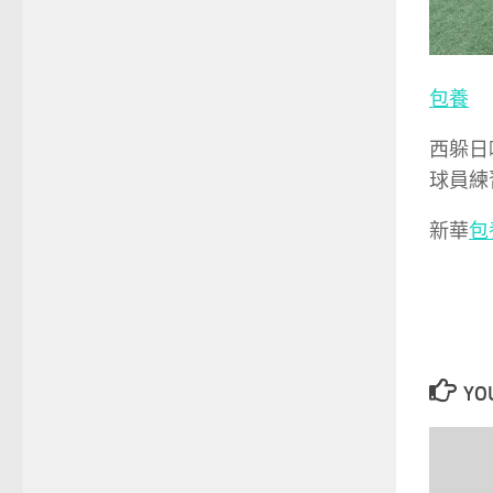
包養
西躲日
球員練
新華
包
YOU