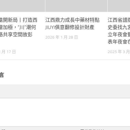
遠開新局丨打造西
江西鼎力成長中藥材特點
江西省譜
增加極，“川”潮何
JIUYI俱意翻修設計財產
史委找九
格共享空間故彭
立年夜會
2026 年 1 月 28 日
表年夜會
2 月 17 日
2025 年 3 月
言