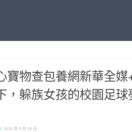
心寶物查包養網新華全媒
下，躲族女孩的校園足球
N
·
2024 年 9 月 28 日