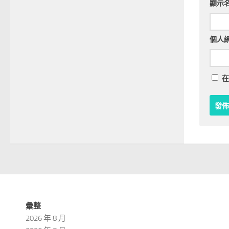
顯示
個人
在
彙整
2026 年 8 月