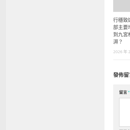
行穩致
部主要
到九宮
湃？
2026 年 
發佈留
留言
*