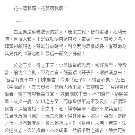
花枝蔭我頭，花蕊落我懷。
…………
白居易是蘇軾敬佩的詩人，唐宋二代，皆有東坡，地利天
時，且得人和。于是蘇軾便自號東坡、東坡居士。東坡之名，
拜黃州所賜也。蘇軾分歧時代，對文明的思惟成長，有蘇轍為
其兄作的《墓志銘》最后一節文字詳記：
公之于文，得之于天。少與轍皆師先君，初好賈誼、陸贄
書，論古今治亂，不為空言。既而讀《莊子》，喟然嘆息曰：
“吾昔有見于中，口未能言，今見《莊子》，得吾心矣。”乃出
《中庸論》，其言奧妙，皆前人所未喻。嘗謂轍曰：“吾視當代
學者，獨子可與我高低耳。”既而謫居于黃，杜門深居，馳騁筆
墨，其文一變，如川之方至，而轍瞠然不克不及及矣。后讀釋
氏書，深悟實相，參之孔、老，博辯無礙，浩然不見其涯也。
先君晚歲讀《易》，玩其爻象，得其剛柔、遠近、喜怒、逆順
之情，以不雅其詞，皆水到渠成。作《易傳》未完，疾革，命
公述其志。公泣授命，卒以成書，然后千載之微言，煥然可知