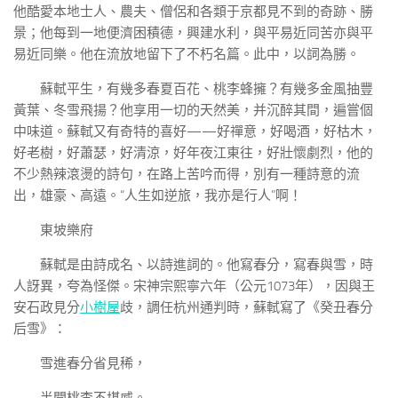
他酷愛本地士人、農夫、僧侶和各類于京都見不到的奇跡、勝
景；他每到一地便濟困積德，興建水利，與平易近同苦亦與平
易近同樂。他在流放地留下了不朽名篇。此中，以詞為勝。
蘇軾平生，有幾多春夏百花、桃李蜂擁？有幾多金風抽豐
黃葉、冬雪飛揚？他享用一切的天然美，并沉醉其間，遍嘗個
中味道。蘇軾又有奇特的喜好——好禪意，好喝酒，好枯木，
好老樹，好蕭瑟，好清涼，好年夜江東往，好壯懷劇烈，他的
不少熱辣滾燙的詩句，在路上苦吟而得，別有一種詩意的流
出，雄豪、高遠。“人生如逆旅，我亦是行人”啊！
東坡樂府
蘇軾是由詩成名、以詩進詞的。他寫春分，寫春與雪，時
人訝異，夸為怪傑。宋神宗熙寧六年（公元1073年），因與王
安石政見分
小樹屋
歧，調任杭州通判時，蘇軾寫了《癸丑春分
后雪》：
雪進春分省見稀，