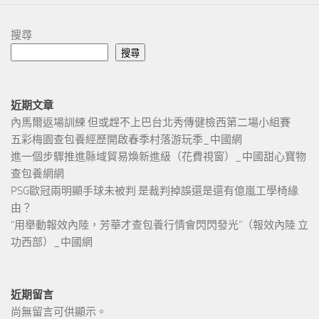
搜尋
搜尋
近期文章
內馬爾返場訓練 但或趕不上巴台北秀傳健檢西第二場小組賽
五彩梅園查包養經歷開啟春季村落游玩季_中國網
進一個步驟推進縣域貿易煥新進級（花費視窗）_中國甜心寶物
查包養網網
PSG歐冠兩明顯手球未被判 是裁判掉誤還是還有億嵐工學椅緣
由？
“用舉動報效內陸，芳華才查包養行情會閃閃發光”（報效內陸 立
功西部）_中國網
近期留言
尚無留言可供顯示。