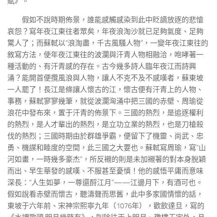
賦》。
假如不說時期佈景，誰能感觸感染到此中貶謫放逐的悲愴
哀怨？寫年夜江東往者眾矣，年夜浪淘沙就已足夠氣度、足夠
驚人了；而蘇軾以“浪淘盡，千古風騷人物”，一變年夜江東往的
敘寫方法，使年夜江東往的波瀾與汗青人物相融洽，咆哮著一
種活動的、有汗青感的存在。古今幾多詩人臨年夜江而詩興
涌？能開首便攬風浪與人物，讓人不克不及不感嘆者，蘇東坡
一人罷了！長江是條讓人懷古的江，懷古便有汗青上的人物、
事務，蘇軾寥寥幾筆，就從波瀾洶涌中把三國的赤壁、周瑜從
浪花中發布來，置于汗青的佈景下。三國的熱烈，是追逐權利
的熱烈，是人才輩出的熱烈，是立功立業的熱烈，也是刀槍殺
伐的熱烈；三國時期由於群雄爭霸，便留下了機靈、尚武、忠
勇、機謀和睦度的空間，此三國之大要也。蘇軾寫周瑜，寫“山
河如畫，一時幾多豪杰”，所反襯的則是未加襯著的對本身脫穎
而出、早生華發的感嘆、不服甚至憂憤！他的感悟平庸而意味
深長：“人生如夢，一尊還酹江月”——江邊月下，有酒可也。
假如說看赤壁而懷古，聽濤聲而思舊，此中多家國情懷的話，
東坡于六年前、宋神宗熙寧九年（1076年），歡飲達旦，寫的