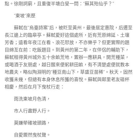
點。徐剛詞窮，且重復半塘白叟一問：“蘇其殆仙乎？”
“東坡”來歷
蘇軾在“烏臺詩案”后，被貶至黃州，最後居定惠院，后遷至
長江邊上的臨皋亭。蘇軾愛好這個處所，近有荒原綿延、土壤
芳香；遠看年夜江在看、浪花怒放，不亦樂乎？但更實際的題
目綿亙在前：吃飯題目。到黃州的第二年，在伴侶的輔助下，
蘇軾租得黃州城外五十余畝荒地，置辦一應耕具，開荒種菜，
或喝酒于友朋處，越日醒來便躬耕田畝，有不清楚處便就教本
地農夫，略似陶淵明的“種豆南山下，草盛豆苗稀”。秋天，固然
收獲未幾，但總有本身休息所獲的喜悅。蘇軾與鄰里老友碰杯
相慶，然后在月下曳杖行走：
雨洗東坡月色清，
市人行盡野人行。
莫嫌犖確坡頭路，
自愛鏗然曳杖聲。