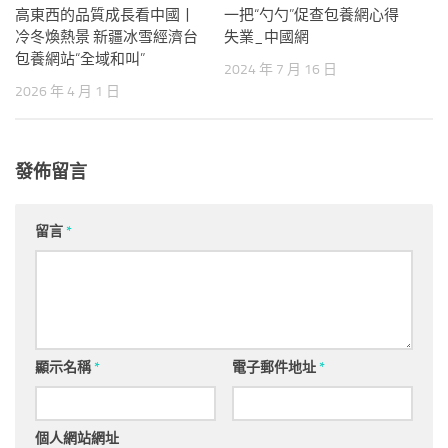
高東西的品質成長看中國丨
一把“勺勺”促查包養網心得
冷冬煥熱景 新疆冰雪經濟台
失業_中國網
包養網站“全域和叫”
2024 年 7 月 16 日
2026 年 4 月 1 日
發佈留言
留言
*
顯示名稱
*
電子郵件地址
*
個人網站網址