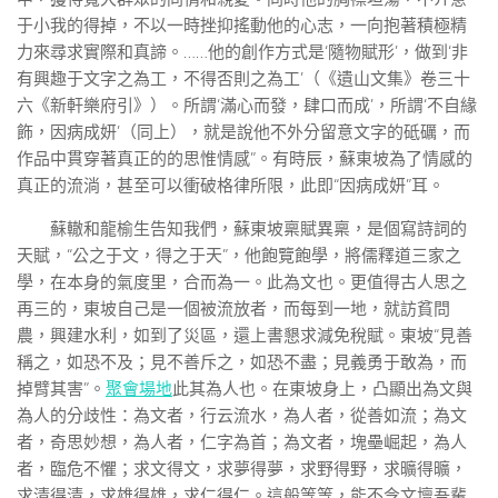
于小我的得掉，不以一時挫抑搖動他的心志，一向抱著積極精
力來尋求實際和真諦。……他的創作方式是‘隨物賦形’，做到‘非
有興趣于文字之為工，不得否則之為工’（《遺山文集》卷三十
六《新軒樂府引》）。所謂‘滿心而發，肆口而成’，所謂‘不自緣
飾，因病成妍’（同上），就是說他不外分留意文字的砥礪，而
作品中貫穿著真正的的思惟情感”。有時辰，蘇東坡為了情感的
真正的流淌，甚至可以衝破格律所限，此即“因病成妍”耳。
蘇轍和龍榆生告知我們，蘇東坡稟賦異稟，是個寫詩詞的
天賦，“公之于文，得之于天”，他飽覽飽學，將儒釋道三家之
學，在本身的氣度里，合而為一。此為文也。更值得古人思之
再三的，東坡自己是一個被流放者，而每到一地，就訪貧問
農，興建水利，如到了災區，還上書懇求減免稅賦。東坡“見善
稱之，如恐不及；見不善斥之，如恐不盡；見義勇于敢為，而
掉臂其害”。
聚會場地
此其為人也。在東坡身上，凸顯出為文與
為人的分歧性：為文者，行云流水，為人者，從善如流；為文
者，奇思妙想，為人者，仁字為首；為文者，塊壘崛起，為人
者，臨危不懼；求文得文，求夢得夢，求野得野，求曠得曠，
求清得清，求雄得雄，求仁得仁。這般等等，能不令文壇吾輩