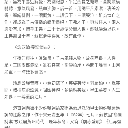
結，無為平易近解憂、為國報恩、平定西夏之慨嘆。全詞縱橫
馳騁，意氣風發，熱血沸騰。后一首，用詞平凡素潔，凄美冷
僻，繾綣悱惻，一讀慨氣，二讀淚下，三讀哭泣。雖為悼亡之
作，卻成為千古傳播的戀愛盡唱。王弗才子，東坡佳人，兩人
恩愛有加。惜乎王弗，二十七歲便分開人世，蘇軾涕淚以送。
王弗謝世十年，蘇軾夢中得見，故有此作。
《念奴嬌·赤壁懷古》：
年夜江東往，浪淘盡，千古風騷人物。故壘西邊，人性
是，三國周郎赤壁。亂石穿空，驚濤拍岸，卷起千堆雪。山河
如畫，一時幾多豪杰。
遠想公瑾昔時，小喬初嫁了，英姿英發。羽扇綸巾，說笑
間，檣櫓灰飛煙滅。祖國神游，多情應笑我，早生華發。人生
如夢，一尊還酹江月。
這首詞向被不少蘇軾詞論家稱為豪邁派領甲士物蘇軾豪邁
詞的扛鼎之作，作于宋元豐五年（1082年）七月，蘇軾因“烏臺
詩案”被貶居黃州時代。是年秋冬，又寫《前赤壁賦》《后赤壁