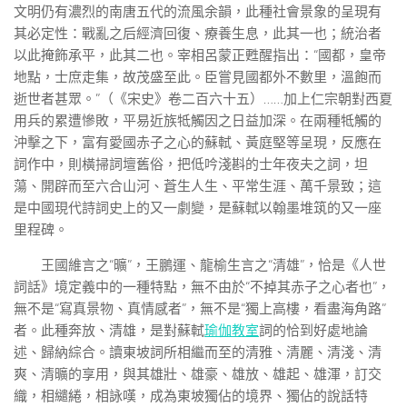
文明仍有濃烈的南唐五代的流風余韻，此種社會景象的呈現有
其必定性：戰亂之后經濟回復、療養生息，此其一也；統治者
以此掩飾承平，此其二也。宰相呂蒙正甦醒指出：“國都，皇帝
地點，士庶走集，故茂盛至此。臣嘗見國都外不數里，溫飽而
逝世者甚眾。”（《宋史》卷二百六十五）……加上仁宗朝對西夏
用兵的累遭慘敗，平易近族牴觸因之日益加深。在兩種牴觸的
沖擊之下，富有愛國赤子之心的蘇軾、黃庭堅等呈現，反應在
詞作中，則橫掃詞壇舊俗，把低吟淺斟的士年夜夫之詞，坦
蕩、開辟而至六合山河、蒼生人生、平常生涯、萬千景致；這
是中國現代詩詞史上的又一劇變，是蘇軾以翰墨堆筑的又一座
里程碑。
王國維言之“曠”，王鵬運、龍榆生言之“清雄”，恰是《人世
詞話》境定義中的一種特點，無不由於“不掉其赤子之心者也”，
無不是“寫真景物、真情感者”，無不是“獨上高樓，看盡海角路”
者。此種奔放、清雄，是對蘇軾
瑜伽教室
詞的恰到好處地論
述、歸納綜合。讀東坡詞所相繼而至的清雅、清麗、清淺、清
爽、清曠的享用，與其雄壯、雄豪、雄放、雄起、雄渾，訂交
織，相繾綣，相詠嘆，成為東坡獨佔的境界、獨佔的說話特