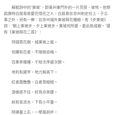
蘇軾詩中的“東坡”，即黃州東門外的一片荒原、坡地。他想
起唐時白居易是愛花惜花之人，白居易在忠州刺史任上，于公
事之外，另有一樂：在忠州城外東坡蒔花種樹。有《步東坡》
詩：“朝上東坡步，夕上東坡步。東坡何所愛，愛此新成樹。”還
有《東坡蒔花二首》：
持錢買花樹，城東坡上栽。
但購有花者，不限桃杏梅。
百果參雜種，千枝次序遞次開。
地利有遲早，地力無高下。
紅者霞艷艷，白者雪皚皚。
游蜂逐不往，好鳥亦來棲。
前有長流水，下有小平臺。
時拂臺上石，一舉風前杯。