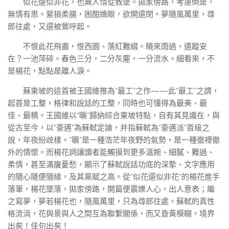
似花還似非花，也無人惜從教墜。拋家傍路，考慮倒是，
無情有思。縈損柔腸，困酣嬌眼，欲開還閉。夢隨風萬里，尋
郎往處，又還被鶯呼起。
不恨此花飛盡，恨西園、落紅難綴。曉來雨過，遺蹤安
在？一池萍碎。春色三分，二分灰塵，一分流水。細看來，不
是楊花，點點是離人淚。
蘇東坡的這首被王國維推為“最工”之作——此“最工”之謂，
起首是工整，格律和說話的工整，同時也可懂得為最美、最
佳、最精。王國維以“曠”歸納綜合東坡特點，自有其見識在，與
從古至今，以“豪邁”為蘇軾定論，并指蘇軾為“豪邁派”首級之
說，年夜紛歧樣。“曠”是一種浩茫年夜野的氣勢，是一種徹裡徹
外的情懷。而楊花詞讓讀者能觸摸到更多溫婉、細膩、難過、
柔情，甚至滿腹憂愁，顯示了蘇軾說話功底的深摯、文字應用
的隨心隨便隨緣，及其稟賦之高。從“似花還似非花”的楊花進手
落筆，楊花墜落，拋家傍路，開篇便震爍人心，出人意表；繼
之寫夢，夢若楊花也，隨風萬里，只為尋郎往處。蘇軾的真性
格流淌，花與景與人之間互為聯繫關係，而又昏黃模糊，境界
出矣！佳句出矣！