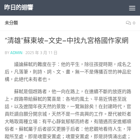
昨日的迴響
Skip to content
未分類
0
“清雄”蘇東坡–文史–中找九宮格國作家網
BY
ADMIN
·
2025 年 3 月 11 日
議論蘇軾的難度在于：他的平生，除往孩提時期，成名之
后，凡落筆，則詩、詞、文、畫，無一不是傳播百世的神品宏
構，此絕代未有者也。
蘇軾是個趕路者，他一向在路上，在連續不斷的放逐的路
上。趕路帶給蘇軾的驚喜是：各地的風土、平易近情甚至說
話，以及遼闊年夜天然的景致，一覽無餘矣！在封建時代，官
員貶謫自願分開京城，天然不是一件高興的工作。歷代被貶者
大略取兩種立場：有平心靜氣郁郁而終者，有隨遇而安進鄉順
俗者。蘇軾屬于后者卻又更勝于后者：他悲觀地看待人生，萍
蹤所至處，即是魂靈安置處；魂靈安置處，即是詩情涌出處；