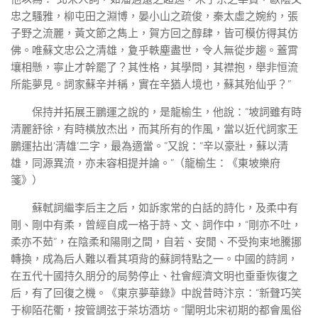
忠之騷雅，柳屯田之淵博，晏小山之疏俊，秦太虛之婉約，張
子野之流麗，黃文節之雋上，賀方回之醇肆，皆可模仿得其仿
佛。唯蘇文忠公之清雄，夐乎軼塵盡世，令人無從步趨。蓋霄
壤相懸，寧止才幹罷了？其性格，其學問，其襟抱，舉非恒流
所能夢見。詞家蘇辛并稱，實在辛猶人境也，蘇其殆仙乎？”
保持并拓展王鵬運之說的，是龍榆生，他說：“坡詞雖有時
清麗舒徐，有時橫放杰出，而其所有的作風，當以近代詞家王
鵬運拈出‘清雄’二字，最為適當。”又說：“辛以豪壯，蘇以清
雄，同源異流，亦未容相提并論。”（龍榆生：《東坡樂府
箋》）
蘇軾詞繼李后主之后，如訴家常的白話的詩化，及柔中有
剛、剛中有柔，曾經自成一格于詩、文、詞作中，“剛亦不吐，
柔亦不茹”，在陰柔和陽剛之間，自若、安閒、不受拘束地騰挪
轉換，成為后人難以看其項背的蘇詞特點之一。中國的詩詞，
在五代十國持久朋分的局勢停止、社會經濟文明也垂垂恢復之
后，有了回復之機。《東京夢華錄》中說昔時汴京：“新聲巧笑
于柳陌花衢，按管調弦于茶坊酒坊。”闡明北宋初期的都會風俗