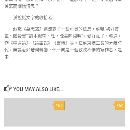
羨慕而慚愧沉思？
漢說話文字的收拾者
蘇轍《墓志銘》還流露了一些可貴的信息，蘇軾“初好賈
誼、陸贄書”“詩本似李、杜，晚喜陶淵明”，愛好莊子、釋道，
作《中庸論》《論語說》《書傳》等。在蘇東坡生長的分歧時
代，無論愛好若何轉變，他一向是一個孜孜不倦的寫作者，是
中
YOU MAY ALSO LIKE...
0
0