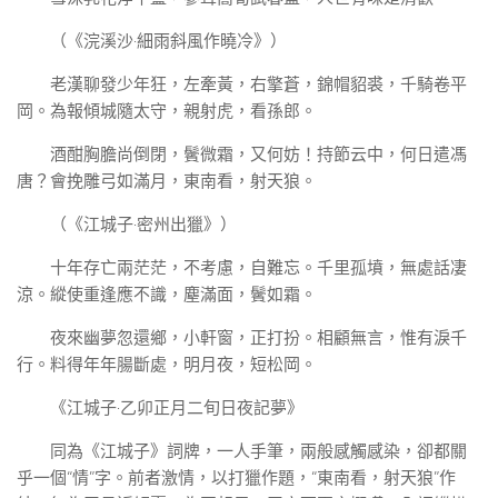
（《浣溪沙·細雨斜風作曉冷》）
老漢聊發少年狂，左牽黃，右擎蒼，錦帽貂裘，千騎卷平
岡。為報傾城隨太守，親射虎，看孫郎。
酒酣胸膽尚倒閉，鬢微霜，又何妨！持節云中，何日遣馮
唐？會挽雕弓如滿月，東南看，射天狼。
（《江城子·密州出獵》）
十年存亡兩茫茫，不考慮，自難忘。千里孤墳，無處話凄
涼。縱使重逢應不識，塵滿面，鬢如霜。
夜來幽夢忽還鄉，小軒窗，正打扮。相顧無言，惟有淚千
行。料得年年腸斷處，明月夜，短松岡。
《江城子·乙卯正月二旬日夜記夢》
同為《江城子》詞牌，一人手筆，兩般感觸感染，卻都關
乎一個“情”字。前者激情，以打獵作題，“東南看，射天狼”作