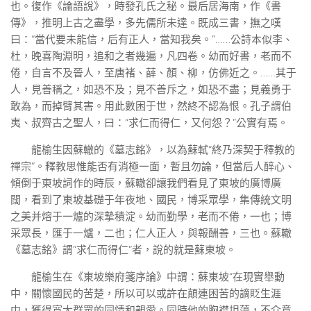
也。復作《論語說》，時發孔氏之秘。最后居海南，作《書
傳》，推明上古之盡學，多先儒所未達。既成三書，撫之嘆
曰：“當代要未能信，后有正人，當知我矣。”……公詩本似李、
杜，晚喜陶淵明，追和之者幾遍，凡四卷。幼而好書，老而不
倦，自言不及晉人，至唐褚、薛、顏、柳，仿佛近之。……其于
人，見善稱之，如恐不及；見不善斥之，如恐不盡；見義勇于
敢為，而掉臂其害。用此數困于世，然終不認為恨。孔子謂伯
夷、叔齊古之聖人，曰：“求仁而得仁，又何怨？”公實有焉。
龍榆生因蘇轍的《墓志銘》，以為蘇軾“終乃深契于釋教的
禪宗”。釋教思惟能否有消極一面，暫且勿論，但當后人醉心、
傾倒于東坡詞作的時辰，蘇轍卻讓我們看見了東坡的廣博廣
闊，看到了東坡基礎于年夜地、國民，博采眾學，集傳統文明
之美并熔于一爐的深摯積淀。幼而勤學，老而不倦，一也；博
采眾長，匯于一爐，二也；仁人正人，與報酬善，三也。蘇轍
《墓志銘》謂“求仁而得仁”者，說的就是蘇東坡。
龍榆生在《東坡樂府箋序論》中謂：蘇東坡“在現實舉動
中，關懷國民的苦楚，所以可以或許在顛連困苦的謫貶生涯
中，獲得寬大群眾的同情和親愛。同時他的胸襟坦蕩，不介意