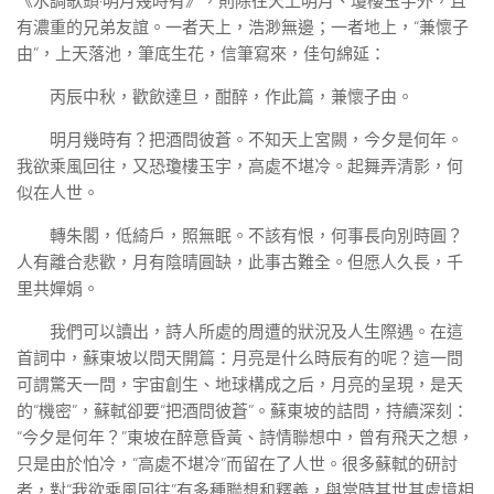
《水調歌頭·明月幾時有》，則除往天上明月、瓊樓玉宇外，且
有濃重的兄弟友誼。一者天上，浩渺無邊；一者地上，“兼懷子
由”，上天落池，筆底生花，信筆寫來，佳句綿延：
丙辰中秋，歡飲達旦，酣醉，作此篇，兼懷子由。
明月幾時有？把酒問彼蒼。不知天上宮闕，今夕是何年。
我欲乘風回往，又恐瓊樓玉宇，高處不堪冷。起舞弄清影，何
似在人世。
轉朱閣，低綺戶，照無眠。不該有恨，何事長向別時圓？
人有離合悲歡，月有陰晴圓缺，此事古難全。但愿人久長，千
里共嬋娟。
我們可以讀出，詩人所處的周遭的狀況及人生際遇。在這
首詞中，蘇東坡以問天開篇：月亮是什么時辰有的呢？這一問
可謂驚天一問，宇宙創生、地球構成之后，月亮的呈現，是天
的“機密”，蘇軾卻要“把酒問彼蒼”。蘇東坡的詰問，持續深刻：
“今夕是何年？”東坡在醉意昏黃、詩情聯想中，曾有飛天之想，
只是由於怕冷，“高處不堪冷”而留在了人世。很多蘇軾的研討
者，對“我欲乘風回往”有多種聯想和釋義，與當時其世其處境相