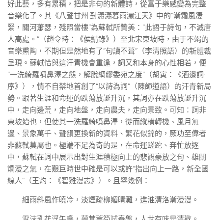
好此藝，多有累積，把是非句的新體詩，從富于樂感變為完整
音樂化了。其《八聲甘州·對瀟瀟暮雨灑江天》中的“漸霜風凄
緊，關河蕭瑟，殘照當樓”為蘇軾所贊美：“此語于詩句，不減唐
人高處。”（趙令畤：《侯鯖錄》）至北宋東坡時，由于不竭的
音樂熏陶，不期但是然地有了“句讀不葺”（李清照語）的新體裁
呈現。蘇軾恰與這汗青機會重逢，詞又和本身的心性相若，便
“一洗綺羅噴鼻澤之態，解脫綢繆委宛之度”（胡寅：《酒邊詞·
序》），情不自禁地首創了“以詩為詞”（陳師道語）的汗青新局
勢。跟著生涯和命運的跌蕩放誕升沉，其詞亦在跌蕩放誕升沉
中，走向邊荒，走向地盤，走向農夫，走向景致。可知：詞非
東坡始也，但使其一洗羅綺噴鼻澤，從而縱橫轉機、風月無
邊、景象萬千、聲韻更換新的資料、繁花似錦的，厥功至偉者
非蘇軾莫屬也。極端不足為奇的是，在命運蹉跎、奔忙放逐
中，蘇軾在詞中展示出對生涯積極向上的悲觀豪放之句、雄闊
爛漫之氣，在艱巨時世中確是可以或許“指出向上一路，新全國
線人”（王灼：《碧雞漫志》）。且舉幾例：
細雨斜風作曉冷，淡煙疏柳媚晴灘，進淮清洛漸漫漫。
雪沫乳花浮午盞，蓼茸蒿筍試春盤，人世有味是清歡。