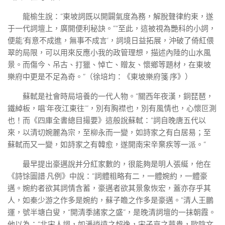
龍榆生說：“東坡詞既以開闢氣度為務，解脫聲律約束，遂
于一代詞壇上，廣開便利秘訣。”“至此，這被視為艷科的小詞，
便能‘有意不成進，無事不成言’，詞境日益拓展，沖破了倚紅偎
翠的局限，可以用來反應小我的政管理想，描述內陸的山水風
景。而傷今、吊古、打獵、悼亡、贈友、懷鄉等題材，在東坡
樂府中更是不足為奇。”（徐培均：《東坡樂府箋·序》）
蘇軾是社會時局培養的一代人物。“關西年夜漢，銅琵琶，
鐵綽板，唱‘年夜江東往’”，別有胸襟也，別有風情也，心懷叵測
也！而《四庫全書總目撮要》這般說蘇軾：“詞自晚唐五代以
來，以清切婉麗為宗，至柳永而一變，如詩家之有白居易；至
蘇軾而又一變，如詩家之有韓愈，遂開南宋辛棄疾等一派。”
最早提出豪邁說并分紅家數的，很能夠是明人張綖，他在
《詩馀圖譜·凡例》中說：“詞體粗略有二，一體婉約，一體豪
邁。婉約者欲其詞情含蓄，豪邁者欲其景象恢宏，蓋亦存乎其
人，如秦少游之作多是婉約，蘇子瞻之作多是豪邁。”清人王鵬
運，號半塘白叟，“開清季諸家之盛”，是晚清詞壇的一抹朝霞。
他以為：“北宋人詞，如潘逍遠之超逸，宋子京之華貴，歐陰文