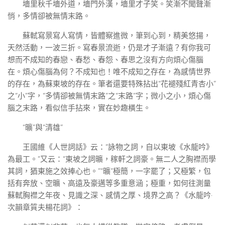
墻里秋千墻外道，墻門外漢，墻里才子笑。笑漸不聞聲漸
悄，多情卻被無情末路。
蘇軾寫景寫人寫情，皆體察進微，筆到心到，精美悠揚，
天然活動，一波三折。寫春景流逝，仍是才子漸遠？有你我可
想而不成知的春戀、春愁、春怨、春思之沒有方向煩心傷腦
在。煩心傷腦為何？不成知也！唯不成知之存在，為感情世界
的存在，為蘇東坡的存在。筆者還要特殊拈出“花褪殘紅青杏小”
之“小”字，“多情卻被無情末路”之“末路”字；微小之小，煩心傷
腦之末路，看似信手拈來，實在妙趣橫生。
“曠”與“清雄”
王國維《人世詞話》云：“詠物之詞，自以東坡《水龍吟》
為最工。”又云：“東坡之詞曠，稼軒之詞豪。無二人之胸襟而學
其詞，猶東施之效捧心也。”“曠”極簡，一字罷了；又極繁，包
括有奔放、空曠、高遠及豪邁等多重意涵；極重，如何往測量
蘇軾胸襟之年夜、見識之深、感情之厚、境界之高？《水龍吟·
次韻章質夫楊花詞》：