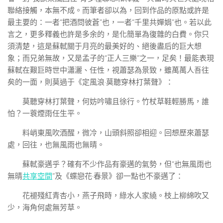
聯絡接觸，本無不成。而筆者卻以為，回到作品的原點或許是
最主要的：一者“把酒問彼蒼”也，一者“千里共嬋娟”也。若以此
言之，更多釋義也許是多余的，是化簡單為復雜的白費。你只
須清楚，這是蘇軾關于月亮的最美好的、絕後盡后的巨大想
象；而兄弟無故，又是孟子的“正人三樂”之一，足矣！最能表現
蘇軾在艱巨時世中瀟灑、任性，視蕭瑟為景致，雖萬萬人吾往
矣的一面，則莫過于《定風浪·莫聽穿林打葉聲》：
莫聽穿林打葉聲，何妨吟嘯且徐行。竹杖草鞋輕勝馬，誰
怕？一蓑煙雨任生平。
料峭東風吹酒醒，微冷，山頭斜照卻相迎。回想歷來蕭瑟
處，回往，也無風雨也無晴。
蘇軾豪邁乎？確有不少作品有豪邁的氣勢，但“也無風雨也
無晴
共享空間
”及《蝶戀花·春景》卻一點也不豪邁了：
花褪殘紅青杏小，燕子飛時，綠水人家繞。枝上柳綿吹又
少，海角何處無芳草。