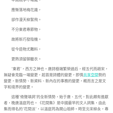
半開桃李不堪威。
應慚落地梅花識，
卻作漫天柳絮飛。
不分東君專節物，
故將新巧發陰機。
從今造物尤難料，
更熱須留御臘衣。
“東君”，西方之神也。唐詩極端繁榮過后，經五代而趙宋，
無疑會見臨一場變更，起首是詩體的變更，即情
共享空間
勢的
變更，新情勢、新資料、新內在的事務的變更，概而言之是文
字和境界的變更。
這種“倚聲填詞”的全新情勢，始于唐、五代，對此頗有進獻
者，晚唐溫庭筠也。《花間集》是中國最早的文人詞集，由此
集而得名的“花間派”，以溫庭筠為開山祖師。時至北宋柳永，專