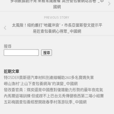
多項數據創汗青 來看常識產權“高分查包養網站答卷”_中
國網
PREVIOUS STORY
太風險！紐約嚴打“地鐵沖浪”，市長亞當斯發文提示平
易近查包養網心得眾_中國網
搜尋
搜尋
近期文章
特OSDER奧斯德汽車材料別產線輔助260多名寶媽失業
嶗山漁村“上山下查包養網海”的演變_中國網
發改委官員：煤炭還是中國應對復雜動力形勢的最年夜底氣
內馬爾返場訓練 但或趕不上巴台北秀傳健檢西第二場小組賽
五彩梅園查包養經歷開啟春季村落游玩季_中國網