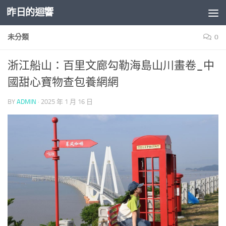
昨日的迴響
Skip to content
未分類
0
浙江船山：百里文廊勾勒海島山川畫卷_中
國甜心寶物查包養網網
BY
ADMIN
·
2025 年 1 月 16 日