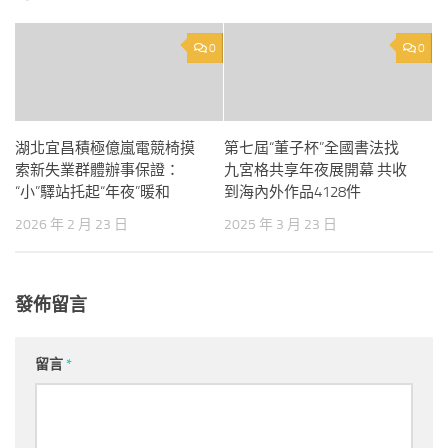
0
0
湖北宜昌積極億嵐電競椅摸
第七屆“董子杯”全國書法找
索新失業群體辦事保證：
九宮格共享年夜展開幕 共收
“小”驛站托起“年夜”暖和
到海內外作品4128件
2026 年 2 月 23 日
2025 年 3 月 23 日
發佈留言
留言
*