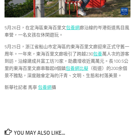
5月26日，在定海區東海百里文
包養網
廊沿線的岑港街道馬目風
車營，一名女孩在休閑遊玩。
5月25日，浙江省船山市定海區的東海百里文廊迎來正式守舊一
周年。一年來，東海百里文廊吸引了跨越230
包養
萬人次的游客
到訪，沿線建成共富工坊70家，助農增收近萬萬元。長100.5公
里的東海百里文廊串聯起8個鎮
包養網比擬
（街道）的200余個
景不雅點，深度融會定海的汗青、文明、生態和村落美景。
新華社記者 馬寧
包養網
攝
YOU MAY ALSO LIKE...