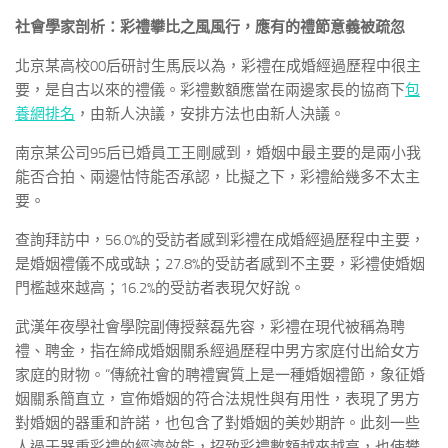
社會學家剖析：彩禮攀比之風風行，應有的禮節意義被疏忽
北京某高校00后研討生馬辰以為，彩禮在成婚經過歷程中很主
要，是自古以來的禮儀。彩禮數額應當在兩邊家長的協商下
包
養網排名
，由新人決議，安排方法也由新人決議。
南京某公司95后已婚員工王剛感到，婚姻中最主要的是兩小我
能否合拍、兩邊怙恃能否承認，比擬之下，彩禮給幾多不太主
要。
查詢拜訪中，56.0%的受訪者感到彩禮在成婚經過歷程中主要，
是婚姻禮儀不成或缺；27.8%的受訪者感到不主要，彩禮使婚姻
門檻越來越高；16.2%的受訪者表現欠好說。
武漢年夜學社會學院副傳授蔡磊先容，彩禮在現代被稱為聘
禮、聘金，指在締成婚姻關系經過歷程中男方家庭付出給女方
家庭的財物。“傳統社會的聘禮實質上是一種婚姻禮節，象征婚
姻關系簡直立，宣佈婚姻的符合法規性與有用性，表現了男方
對婚姻的器重和許諾，也包含了對婚姻的美妙期許。此刻一些
人過于器重彩禮的經濟效能，招致彩禮數額越來越高，也使攀