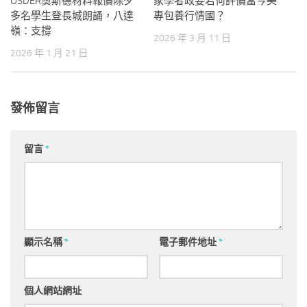
OSDER奧斯德材料報價除夕
家學者政要若何評價當今美
多名學生登長城朗誦，八達
專包養行情國？
嶺：支撐
2026 年 3 月 11 日
2026 年 1 月 21 日
發佈留言
留言
*
顯示名稱
*
電子郵件地址
*
個人網站網址