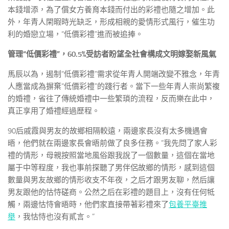
本錢增添，為了償女方養育本錢而付出的彩禮也隨之增加。此
外，年青人閑暇時光缺乏，形成相親的愛情形式風行，催生功
利的婚戀立場，“低價彩禮”進而被追捧。
管理“低價彩禮”，60.5%受訪者盼望全社會構成文明嫁娶新風氣
馬辰以為，遏制“低價彩禮”需求從年青人開端改變不雅念，年青
人應當成為摒棄“低價彩禮”的踐行者。當下一些年青人崇尚繁複
的婚禮，省往了傳統婚禮中一些繁瑣的流程，反而樂在此中，
真正享用了婚禮經過歷程。
90后戚霞與男友的故鄉相隔較遠，兩邊家長沒有太多機遇會
晤，他們就在兩邊家長會晤前做了良多任務。“我先問了家人彩
禮的情形，母親按照當地風俗跟我說了一個數量，這個在當地
屬于中等程度，我也事前探聽了男伴侶故鄉的情形，感到這個
數量與男友故鄉的情形收支不年夜，之后才跟男友聊，然后讓
男友跟他的怙恃磋商。公然之后在彩禮的題目上，沒有任何牴
觸，兩邊怙恃會晤時，他們家直接帶著彩禮來了
包養平臺推
舉
，我怙恃也沒有貳言。”