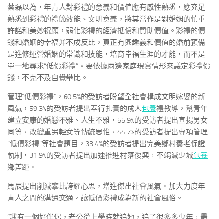
蔡磊以為，年青人對彩禮的意義和價值應有感性熟悉，應充足
熟悉到彩禮的禮節效能、文明意義，將其當作是對婚姻的慎重
許諾和美妙祝願，弱化彩禮的經濟抵償和贊助價值。彩禮的價
錢和婚姻的幸福并不成反比，真正有興趣義和價值的婚前預備
是進修運營婚姻的常識和技能，培育幸福生涯的才能，而不是
單一地尋求“低價彩禮”。要依據兩邊家庭現實情形來議定彩禮價
錢，不克不及自覺攀比。
管理“低價彩禮”，60.5%的受訪者盼望全社會構成文明嫁娶的新
風氣，59.3%的受訪者提出奉行扎實的成人
包養
禮教導，幫青年
建立安康的婚戀不雅、人生不雅，55.9%的受訪者提出宣揚男女
同等，改變重男輕女等傳統思惟，44.7%的受訪者提出專項管理
“低價彩禮”等社會題目，33.4%的受訪者提出完美鄉村養老保證
軌制，31.9%的受訪者提出加速推進村落復興，不竭減少城
包養
鄉差距。
馬辰提出削減攀比誇耀心思，增進傑出社會風氣。加大力度年
青人之間的溝通交通，讓低價彩禮成為新的社會風俗。
“我有一個好伴侶，老公從上學時就追她，追了很多多少年，最