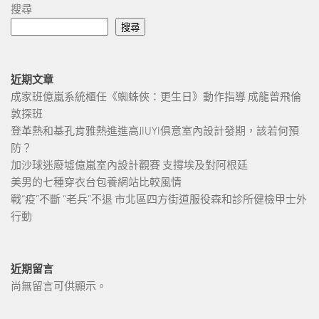
搜尋
搜尋
近期文章
成家班億嵐系統櫃任《蜘蛛俠：更生日》動作指導 成龍曾飛倫
敦探班
登革熱和基孔肯雅熱進進高JIUYI俱意室內設計發期，該若何預
防？
加沙球迷廢墟億嵐室內設計觀賽 支撐埃及對阿根廷
美男的七種穿衣台包養網站比較風情
戰“疫”不斷 “老兵”不退 市北區四方街道服役森和診所健檢甲士外
行動
近期留言
尚無留言可供顯示。