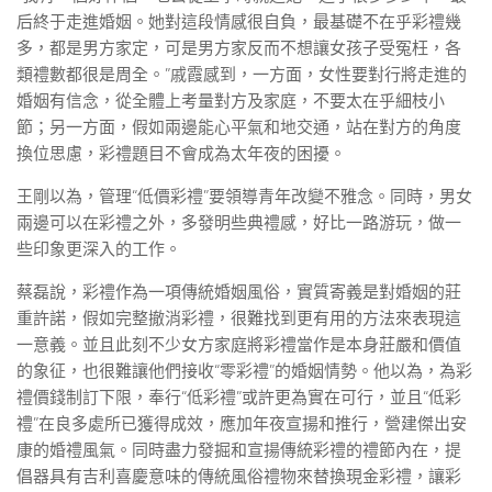
后終于走進婚姻。她對這段情感很自負，最基礎不在乎彩禮幾
多，都是男方家定，可是男方家反而不想讓女孩子受冤枉，各
類禮數都很是周全。”戚霞感到，一方面，女性要對行將走進的
婚姻有信念，從全體上考量對方及家庭，不要太在乎細枝小
節；另一方面，假如兩邊能心平氣和地交通，站在對方的角度
換位思慮，彩禮題目不會成為太年夜的困擾。
王剛以為，管理“低價彩禮”要領導青年改變不雅念。同時，男女
兩邊可以在彩禮之外，多發明些典禮感，好比一路游玩，做一
些印象更深入的工作。
蔡磊說，彩禮作為一項傳統婚姻風俗，實質寄義是對婚姻的莊
重許諾，假如完整撤消彩禮，很難找到更有用的方法來表現這
一意義。並且此刻不少女方家庭將彩禮當作是本身莊嚴和價值
的象征，也很難讓他們接收“零彩禮”的婚姻情勢。他以為，為彩
禮價錢制訂下限，奉行“低彩禮”或許更為實在可行，並且“低彩
禮”在良多處所已獲得成效，應加年夜宣揚和推行，營建傑出安
康的婚禮風氣。同時盡力發掘和宣揚傳統彩禮的禮節內在，提
倡器具有吉利喜慶意味的傳統風俗禮物來替換現金彩禮，讓彩