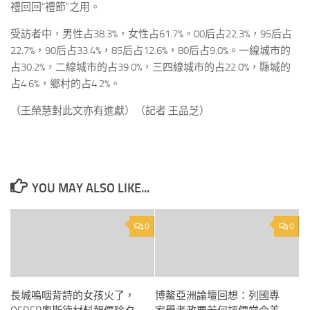
禮回回“禮節”之用。
受訪者中，男性占38.3%，女性占61.7%。00后占22.3%，95后占
22.7%，90后占33.4%，85后占12.6%，80后占9.0%。一線城市的
占30.2%，二線城市的占39.0%，三四線城市的占22.0%，縣城的
占4.6%，鄉村的占4.2%。
（王榮慧對此文亦有進獻）（記者 王品芝）
YOU MAY ALSO LIKE...
0
0
長城嗚咽背詩的女孩火了，
博鰲亞洲論壇回想：列國專