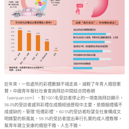
近年來，一些處所的彩禮數額不竭走高，減輕了年青人婚戀累
贅。中國青年報社社會查詢拜訪中間結合問卷網
（wenjuan.com），對1001名受訪者停止的一項查詢拜訪顯示，
56.0%的受訪者感到彩禮在成婚經過歷程中主要，是婚姻禮儀不
成或缺的。管理“低價彩禮”，60.5%的受訪者盼望全社會構成文
明嫁娶的新風氣，59.3%的受訪者提出奉行扎實的成人禮教導，
幫青年建立安康的婚戀不雅、人生不雅。