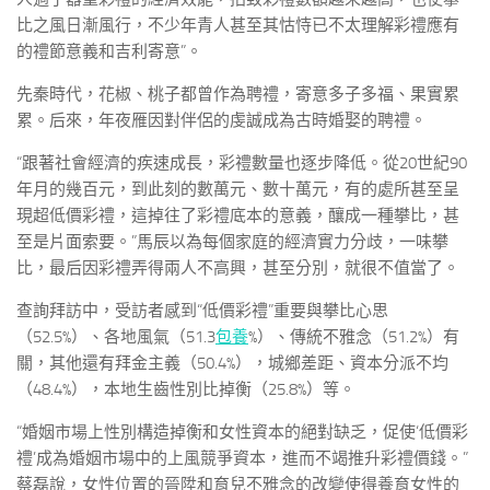
比之風日漸風行，不少年青人甚至其怙恃已不太理解彩禮應有
的禮節意義和吉利寄意”。
先秦時代，花椒、桃子都曾作為聘禮，寄意多子多福、果實累
累。后來，年夜雁因對伴侶的虔誠成為古時婚娶的聘禮。
“跟著社會經濟的疾速成長，彩禮數量也逐步降低。從20世紀90
年月的幾百元，到此刻的數萬元、數十萬元，有的處所甚至呈
現超低價彩禮，這掉往了彩禮底本的意義，釀成一種攀比，甚
至是片面索要。”馬辰以為每個家庭的經濟實力分歧，一味攀
比，最后因彩禮弄得兩人不高興，甚至分別，就很不值當了。
查詢拜訪中，受訪者感到“低價彩禮”重要與攀比心思
（52.5%）、各地風氣（51.3
包養
%）、傳統不雅念（51.2%）有
關，其他還有拜金主義（50.4%），城鄉差距、資本分派不均
（48.4%），本地生齒性別比掉衡（25.8%）等。
“婚姻市場上性別構造掉衡和女性資本的絕對缺乏，促使‘低價彩
禮’成為婚姻市場中的上風競爭資本，進而不竭推升彩禮價錢。”
蔡磊說，女性位置的晉陞和育兒不雅念的改變使得養育女性的