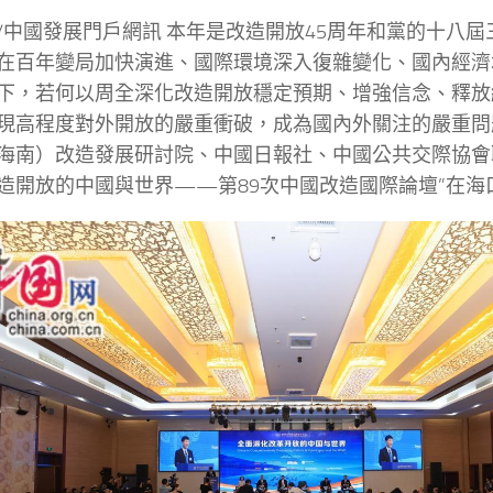
/中國發展門戶網訊 本年是改造開放45周年和黨的十八屆
在百年變局加快演進、國際環境深入復雜變化、國內經濟
下，若何以周全深化改造開放穩定預期、增強信念、釋放
現高程度對外開放的嚴重衝破，成為國內外關注的嚴重問題
海南）改造發展研討院、中國日報社、中國公共交際協會
造開放的中國與世界——第89次中國改造國際論壇”在海