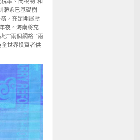
稅率、簡稅制”和
制體系已基礎樹
任務，充足開展壓
年夜。海南將充
”“兩個網絡”“兩
為全世界投資者供