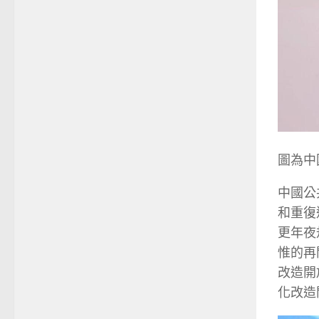
圖為中
中國公
和重復
更年夜
惟的再
改造開
化改造