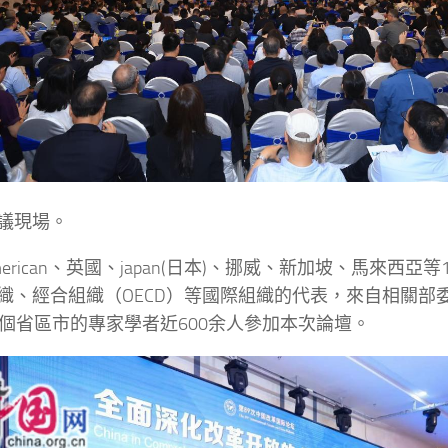
議現場。
erican、英國、japan(日本)、挪威、新加坡、馬來西亞
織、經合組織（OECD）等國際組織的代表，來自相關部
8個省區市的專家學者近600余人參加本次論壇。