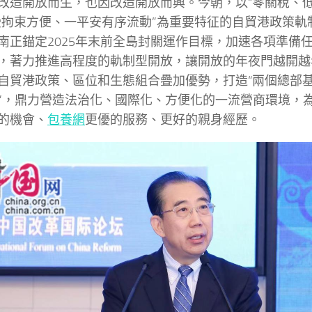
改造開放而生，也因改造開放而興。今朝，以“零關稅、低
受拘束方便、一平安有序流動”為重要特征的自貿港政策軌
南正錨定2025年末前全島封關運作目標，加速各項準備
，著力推進高程度的軌制型開放，讓開放的年夜門越開越
自貿港政策、區位和生態組合疊加優勢，打造“兩個總部基地
”，鼎力營造法治化、國際化、方便化的一流營商環境，
的機會、
包養網
更優的服務、更好的親身經歷。