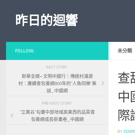
Skip to content
昨日的迴響
FOLLOW:
未分類
NEXT STORY
查
新華全媒+·文明中國行｜傳統村浦源
村：賡續查包養網800年的“人魚同樂”美
談_中國網
中
PREVIOUS STORY
際
“立異谷”勾畫中部地域高東西的品質查
包養網成長新畫卷_中國網
BY
ADMI