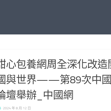
甜心包養網周全深化改造
國與世界——第89次中
論壇舉辦_中國網
N
·
2024 年 8 月 12 日