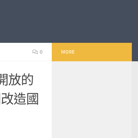
0
MORE
開放的
國改造國