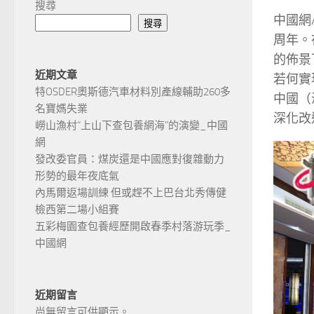
搜尋
中國網
搜尋
周年。
的佈景
近期文章
若何實
特OSDER奧斯德汽車材料別產線輔助260多
中國（
名寶媽失業
深化改
嶗山漁村“上山下查包養網海”的演變_中國
網
發改委官員：煤炭還是中國應對復雜動力
形勢的最年夜底氣
內馬爾返場訓練 但或趕不上巴台北秀傳健
檢西第二場小組賽
五彩梅園查包養經歷開啟春季村落游玩季_
中國網
近期留言
尚無留言可供顯示。