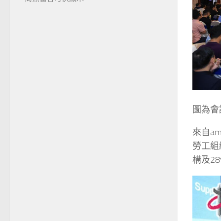
圖為會
來自am
勞工組
構及2