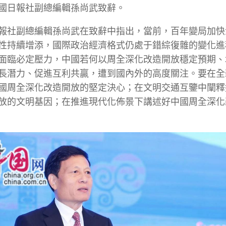
國日報社副總編輯孫尚武致辭。
報社副總編輯孫尚武在致辭中指出，當前，百年變局加快
性持續增添，國際政治經濟格式仍處于錯綜復雜的變化進
面臨必定壓力，中國若何以周全深化改造開放穩定預期、
長潛力、促進互利共贏，遭到國內外的高度關注。要在全
國周全深化改造開放的堅定決心；在文明交通互鑒中闡釋
放的文明基因；在推進現代化佈景下講述好中國周全深化