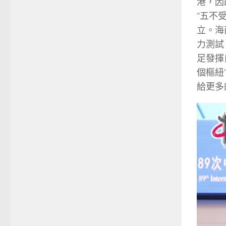
港，因
“五不
立。海
力測試
足發揮
個樞紐
給更多