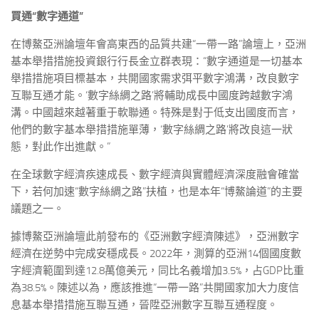
買通“數字通道”
在博鰲亞洲論壇年會高東西的品質共建“一帶一路”論壇上，亞洲
基本舉措措施投資銀行行長金立群表現：“數字通道是一切基本
舉措措施項目標基本，共開國家需求弭平數字鴻溝，改良數字
互聯互通才能。‘數字絲綢之路’將輔助成長中國度跨越數字鴻
溝。中國越來越著重于軟聯通。特殊是對于低支出國度而言，
他們的數字基本舉措措施單薄，‘數字絲綢之路’將改良這一狀
態，對此作出進獻。”
在全球數字經濟疾速成長、數字經濟與實體經濟深度融會確當
下，若何加速“數字絲綢之路”扶植，也是本年“博鰲論道”的主要
議題之一。
據博鰲亞洲論壇此前發布的《亞洲數字經濟陳述》，亞洲數字
經濟在逆勢中完成安穩成長。2022年，測算的亞洲14個國度數
字經濟範圍到達12.8萬億美元，同比名義增加3.5%，占GDP比重
為38.5%。陳述以為，應該推進“一帶一路”共開國家加大力度信
息基本舉措措施互聯互通，晉陞亞洲數字互聯互通程度。