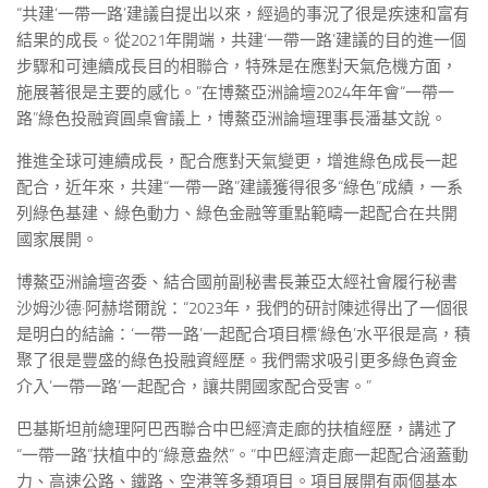
“共建‘一帶一路’建議自提出以來，經過的事況了很是疾速和富有
結果的成長。從2021年開端，共建‘一帶一路’建議的目的進一個
步驟和可連續成長目的相聯合，特殊是在應對天氣危機方面，
施展著很是主要的感化。”在博鰲亞洲論壇2024年年會“一帶一
路”綠色投融資圓桌會議上，博鰲亞洲論壇理事長潘基文說。
推進全球可連續成長，配合應對天氣變更，增進綠色成長一起
配合，近年來，共建“一帶一路”建議獲得很多“綠色”成績，一系
列綠色基建、綠色動力、綠色金融等重點範疇一起配合在共開
國家展開。
博鰲亞洲論壇咨委、結合國前副秘書長兼亞太經社會履行秘書
沙姆沙德·阿赫塔爾說：“2023年，我們的研討陳述得出了一個很
是明白的結論：‘一帶一路’一起配合項目標‘綠色’水平很是高，積
聚了很是豐盛的綠色投融資經歷。我們需求吸引更多綠色資金
介入‘一帶一路’一起配合，讓共開國家配合受害。”
巴基斯坦前總理阿巴西聯合中巴經濟走廊的扶植經歷，講述了
“一帶一路”扶植中的“綠意盎然”。“中巴經濟走廊一起配合涵蓋動
力、高速公路、鐵路、空港等多類項目。項目展開有兩個基本