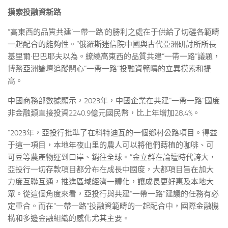
摸索投融資新路
“高東西的品質共建‘一帶一路’的勝利之處在于供給了切磋各範疇
一起配合的能夠性。”俄羅斯迷信院中國與古代亞洲研討所所長
基里爾·巴巴耶夫以為。繚繞高東西的品質共建“一帶一路”議題，
博鰲亞洲論壇追蹤關心“一帶一路”投融資範疇的立異摸索和提
高。
中國商務部數據顯示，2023年，中國企業在共建“一帶一路”國度
非金融類直接投資2240.9億元國民幣，比上年增加28.4%。
“2023年，亞投行批準了在科特迪瓦的一個鄉村公路項目。得益
于這一項目，本地年夜山里的農人可以將他們蒔植的咖啡、可
可豆等農產物運到口岸、銷往全球。”金立群在論壇時代誇大，
亞投行一切存款項目都分布在成長中國度，大都項目旨在加大
力度互聯互通，推進區域經濟一體化，讓成長更好惠及本地大
眾。從這個角度來看，亞投行與共建“一帶一路”建議的任務有必
定重合。而在“一帶一路”投融資範疇的一起配合中，國際金融機
構和多邊金融組織的感化尤其主要。