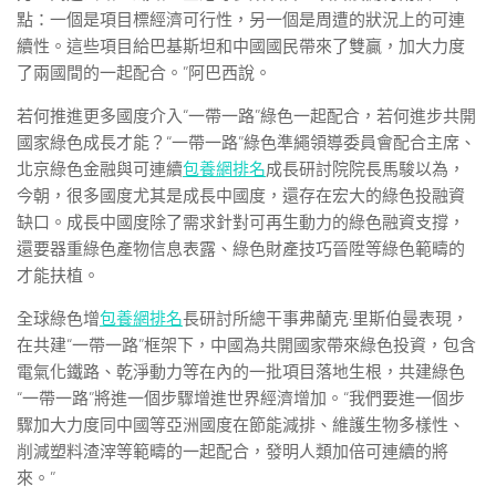
點：一個是項目標經濟可行性，另一個是周遭的狀況上的可連
續性。這些項目給巴基斯坦和中國國民帶來了雙贏，加大力度
了兩國間的一起配合。”阿巴西說。
若何推進更多國度介入“一帶一路”綠色一起配合，若何進步共開
國家綠色成長才能？“一帶一路”綠色準繩領導委員會配合主席、
北京綠色金融與可連續
包養網排名
成長研討院院長馬駿以為，
今朝，很多國度尤其是成長中國度，還存在宏大的綠色投融資
缺口。成長中國度除了需求針對可再生動力的綠色融資支撐，
還要器重綠色產物信息表露、綠色財產技巧晉陞等綠色範疇的
才能扶植。
全球綠色增
包養網排名
長研討所總干事弗蘭克·里斯伯曼表現，
在共建“一帶一路”框架下，中國為共開國家帶來綠色投資，包含
電氣化鐵路、乾淨動力等在內的一批項目落地生根，共建綠色
“一帶一路”將進一個步驟增進世界經濟增加。“我們要進一個步
驟加大力度同中國等亞洲國度在節能減排、維護生物多樣性、
削減塑料渣滓等範疇的一起配合，發明人類加倍可連續的將
來。”