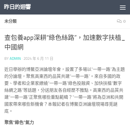
昨日的迴響
Skip to content
未分類
0
查包養app深耕“綠色絲路”，加速數字扶植_
中國網
BY
ADMIN
·
2024 年 6 月 11 日
近日舉辦的博鰲亞洲論壇年會，設置了多場以“一帶一路”為主題
的分論壇，聚焦高東西的品質共建“一帶一路”。來自多國的政
要、學者和企業家繚繞“一帶一路”綠色投融資、加快扶植“數字
絲綢之路”等話題，分送朋友各自經歷不雅點。高東西的品質共
建“一帶一路”正聚焦哪些重點範疇？“一帶一路”將為亞洲和共開
國家帶來哪些新機會？本報記者在博鰲亞洲論壇現場尋覓謎
底。
聚焦“綠色”氣力