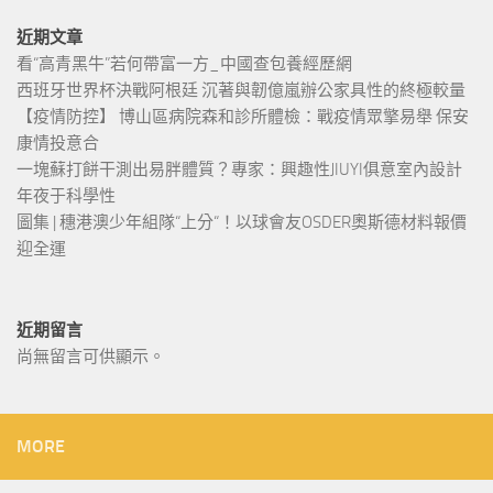
近期文章
看“高青黑牛”若何帶富一方_中國查包養經歷網
西班牙世界杯決戰阿根廷 沉著與韌億嵐辦公家具性的終極較量
【疫情防控】 博山區病院森和診所體檢：戰疫情眾擎易舉 保安
康情投意合
一塊蘇打餅干測出易胖體質？專家：興趣性JIUYI俱意室內設計
年夜于科學性
圖集 | 穗港澳少年組隊“上分“！以球會友OSDER奧斯德材料報價
迎全運
近期留言
尚無留言可供顯示。
MORE