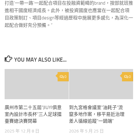
打造‘一帶一路’一起配合項目在投融資範疇的brand，按部就班推
進相干國度經濟成長。此外，被投資國度也應當在一起配合項
目政策制訂、項目design等經過歷程中施展更多感化，為深化一
起配合做好充分預備。”
YOU MAY ALSO LIKE...
0
0
廣州市第二十五屆“JIUYI俱意
到九宮格會議室“油耗子”流
室內設計市長杯”三人足球擂
竄多地作案，移平易近治理
臺賽總決賽閉幕
差人循線追蹤“一鍋端”
2025 年 12 月 8 日
2026 年 5 月 25 日