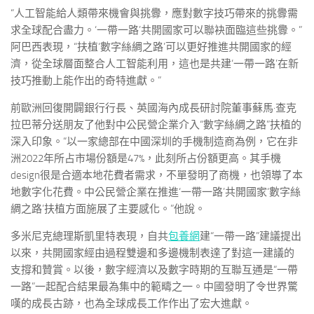
“人工智能給人類帶來機會與挑釁，應對數字技巧帶來的挑釁需
求全球配合盡力。‘一帶一路’共開國家可以聯袂面臨這些挑釁。”
阿巴西表現，“扶植‘數字絲綢之路’可以更好推進共開國家的經
濟，從全球層面整合人工智能利用，這也是共建‘一帶一路’在新
技巧推動上能作出的奇特進獻。”
前歐洲回復開闢銀行行長、英國海內成長研討院董事蘇馬·查克
拉巴蒂分送朋友了他對中公民營企業介入“數字絲綢之路”扶植的
深入印象。“以一家總部在中國深圳的手機制造商為例，它在非
洲2022年所占市場份額是47%，此刻所占份額更高。其手機
design很是合適本地花費者需求，不單發明了商機，也領導了本
地數字化花費。中公民營企業在推進‘一帶一路’共開國家‘數字絲
綢之路’扶植方面施展了主要感化。”他說。
多米尼克總理斯凱里特表現，自共
包養網
建“一帶一路”建議提出
以來，共開國家經由過程雙邊和多邊機制表達了對這一建議的
支撐和贊賞。以後，數字經濟以及數字時期的互聯互通是“一帶
一路”一起配合結果最為集中的範疇之一。中國發明了令世界驚
嘆的成長古跡，也為全球成長工作作出了宏大進獻。