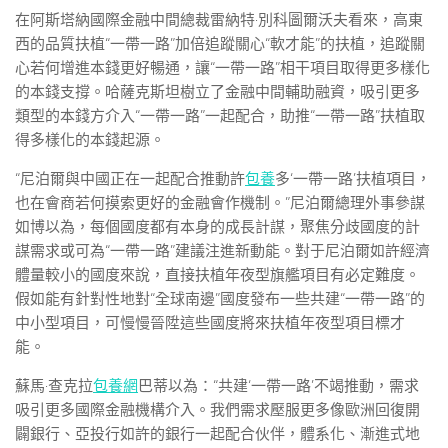
在阿斯塔納國際金融中間總裁雷納特·別科圖爾沃夫看來，高東
西的品質扶植“一帶一路”加倍追蹤關心“軟才能”的扶植，追蹤關
心若何增進本錢更好暢通，讓“一帶一路”相干項目取得更多樣化
的本錢支撐。哈薩克斯坦樹立了金融中間輔助融資，吸引更多
類型的本錢方介入“一帶一路”一起配合，助推“一帶一路”扶植取
得多樣化的本錢起源。
“尼泊爾與中國正在一起配合推動許
包養
多‘一帶一路’扶植項目，
也在會商若何摸索更好的金融會作機制。”尼泊爾總理外事參謀
如博以為，每個國度都有本身的成長計謀，聚焦分歧國度的計
謀需求或可為“一帶一路”建議注進新動能。對于尼泊爾如許經濟
體量較小的國度來說，直接扶植年夜型旗艦項目有必定難度。
假如能有針對性地對“全球南邊”國度發布一些共建“一帶一路”的
中小型項目，可慢慢晉陞這些國度將來扶植年夜型項目標才
能。
蘇馬·查克拉
包養網
巴蒂以為：“共建‘一帶一路’不竭推動，需求
吸引更多國際金融機構介入。我們需求壓服更多像歐洲回復開
闢銀行、亞投行如許的銀行一起配合伙伴，體系化、漸進式地