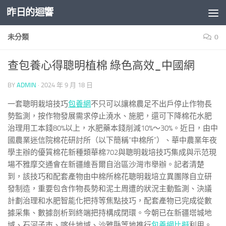
昨日的迴響
Skip to content
未分類
0
查包養心得聰明植棉 綠色高效_中國網
BY
ADMIN
·
2024 年 9 月 18 日
一套聰明栽培技巧
包養網
不只可以讓棉農足不出戶停止作物長
勢監測，按作物發展需求停止澆水、施肥，還可下降棉花水肥
治理用工本錢80%以上，水肥藥本錢削減10%～30%。近日，由中
國農業迷信院棉花研討所（以下簡稱“中棉所”）、華中農業年夜
學主辦的優質棉花新種類華棉702與聰明栽培技巧集成與示范現
場不雅摩交通會在新疆維吾爾自治區沙灣市舉辦。記者清楚
到，該技巧和配套產物由中棉所棉花聰明栽培立異團隊自立研
發制造，重要包含作物長勢和泥土周遭的狀況主動監測、決議
計劃治理和水肥智能化把持等焦點技巧，配套產物已完成從數
據采集、數據剖析到終端把持構成閉環。今朝已在新疆塔城地
域、石河子市、喀什地域、沙雅縣等地推行
包養網比擬
利用。