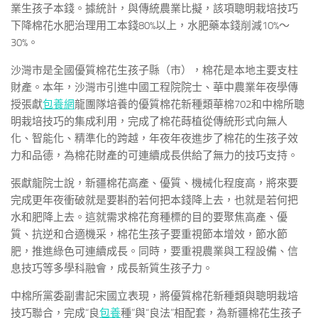
業生孩子本錢。據統計，與傳統農業比擬，該項聰明栽培技巧
下降棉花水肥治理用工本錢80%以上，水肥藥本錢削減10%～
30%。
沙灣市是全國優質棉花生孩子縣（市），棉花是本地主要支柱
財產。本年，沙灣市引進中國工程院院士、華中農業年夜學傳
授張獻
包養網
龍團隊培養的優質棉花新種類華棉702和中棉所聰
明栽培技巧的集成利用，完成了棉花蒔植從傳統形式向無人
化、智能化、精準化的跨越，年夜年夜進步了棉花的生孩子效
力和品德，為棉花財產的可連續成長供給了無力的技巧支持。
張獻龍院士說，新疆棉花高產、優質、機械化程度高，將來要
完成更年夜衝破就是要斟酌若何把本錢降上去，也就是若何把
水和肥降上去。這就需求棉花育種標的目的要聚焦高產、優
質、抗逆和合適機采，棉花生孩子要重視節本增效，節水節
肥，推進綠色可連續成長。同時，要重視農業與工程設備、信
息技巧等多學科融會，成長新質生孩子力。
中棉所黨委副書記宋國立表現，將優質棉花新種類與聰明栽培
技巧聯合，完成“良
包養
種”與“良法”相配套，為新疆棉花生孩子