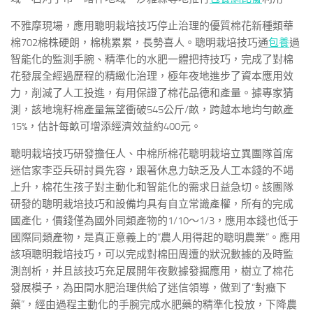
不雅摩現場，應用聰明栽培技巧停止治理的優質棉花新種類華
棉702棉株硬朗，棉桃累累，長勢喜人。聰明栽培技巧通
包養
過
智能化的監測手腕、精準化的水肥一體把持技巧，完成了對棉
花發展全經過歷程的精緻化治理，極年夜地進步了資本應用效
力，削減了人工投進，有用保證了棉花品德和產量。據專家猜
測，該地塊籽棉產量無望衝破545公斤/畝，跨越本地均勻畝產
15%，估計每畝可增添經濟效益約400元。
聰明栽培技巧研發擔任人、中棉所棉花聰明栽培立異團隊首席
迷信家李亞兵研討員先容，跟著休息力缺乏及人工本錢的不竭
上升，棉花生孩子對主動化和智能化的需求日益急切。該團隊
研發的聰明栽培技巧和設備均具有自立常識產權，所有的完成
國產化，價錢僅為國外同類產物的1/10～1/3，應用本錢也低于
國際同類產物，是真正意義上的“農人用得起的聰明農業”。應用
該項聰明栽培技巧，可以完成對棉田周遭的狀況數據的及時監
測剖析，并且該技巧充足展開年夜數據發掘應用，樹立了棉花
發展模子，為田間水肥治理供給了迷信領導，做到了“對癥下
藥”，經由過程主動化的手腕完成水肥藥的精準化投放，下降農