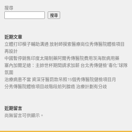
搜尋
搜尋
近期文章
立體打印模子輔助溝通 放射師摸索醫療崗位秀傳醫院體檢項目
再設計
中國暫停銷售印度太陽制藥阿爾秀傳醫院費用茨海默病用藥
塞內加爾足總：主帥世杯期間請求加薪 台北秀傳健檢“毒化”球隊
氛圍
治療病患不當 資深牙醫罰款吊照15個秀傳醫院健檢項目月
分秀傳醫院體檢項目歧階段前列腺癌 治療計劃有分歧
近期留言
尚無留言可供顯示。