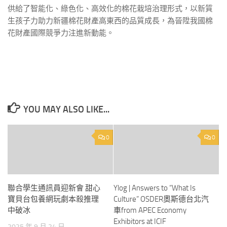
供給了智能化、綠色化、高效化的棉花栽培治理形式，以新質
生孩子力助力新疆棉花財產高東西的品質成長，為晉陞我國棉
花財產國際競爭力注進新動能。
YOU MAY ALSO LIKE...
0
0
聯合學生通訊員迎新會 甜心
Ylog | Answers to “What Is
寶貝台包養網玩劇本殺推理
Culture” OSDER奧斯德台北汽
中破冰
車from APEC Economy
Exhibitors at ICIF
2025 年 9 月 24 日