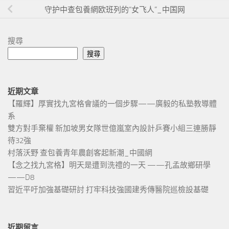
守护中查包養網欧班列的“女飞人”_中国网
搜尋
搜尋
近期文章
【羅輝】厚實找九宮格會議的一個步驟——廣毅的私塾教導體
系
雙方對手棄權 新加坡男女隊世億嵐室內設計乒賽小組三連勝靜
待32強
村落沃野 查包養青年農創客起新潮_中國網
【念之找九宮格】明天是遭到洗禮的一天 ——孔孟故鄉研學
——D8
習近平吁加強基礎研討 打牢科技強國建秀傳醫院巡檢設基礎
近期留言