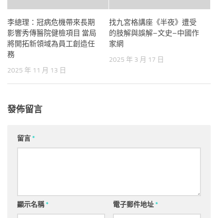
李總理：冠病危機帶來長期
找九宮格講座《半夜》遭受
影響秀傳醫院健檢項目 當局
的肢解與誤解–文史–中國作
將開拓新領域為員工創造任
家網
務
2025 年 3 月 17 日
2025 年 11 月 13 日
發佈留言
留言
*
顯示名稱
*
電子郵件地址
*