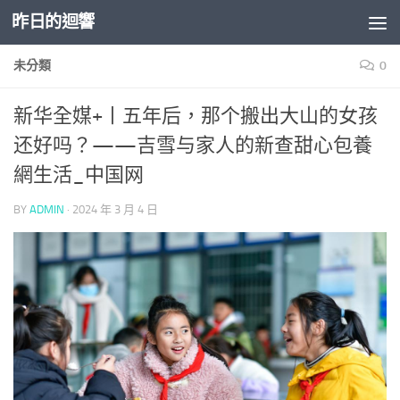
昨日的迴響
Skip to content
未分類
0
新华全媒+丨五年后，那个搬出大山的女孩
还好吗？——吉雪与家人的新查甜心包養
網生活_中国网
BY
ADMIN
·
2024 年 3 月 4 日