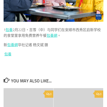
1
包養
2月22日，吉雪（中）与同学们在安顺市西秀区启新学校
的食堂里享用免费营养午餐
包養網
。
新
包養網
华社记者 杨文斌 摄
包養
YOU MAY ALSO LIKE...
0
0