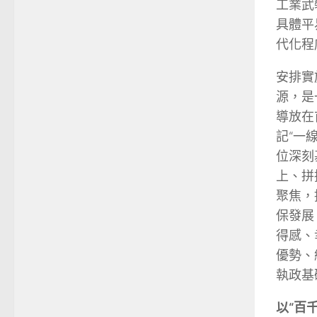
工業武
具體平
代化程
安排實
源，是
導放在
記“一
位深刻
上、拼
聚焦，
保發展
得感、
優勢、
執政基
以“百