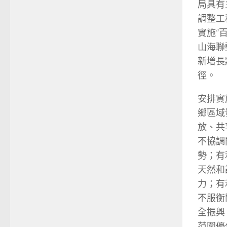
局具有
調整工
實施“
山海聯
新增長
徑。
安排實
鄉區域
放、共
不協調
勢；有
天然和
力；有
不服衡
全振興
范圍優