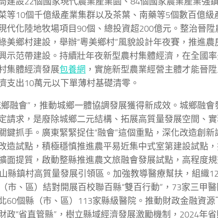
局建設22個國家現代農業產業園、84個國家農業產業強
菜等10個千億級產業集群以及茶葉、南藥等5個數百億級
現代化陸地牧場項目90個、總投資超200億元。整治晉
綠美鄉村建設，舉辦“粵美鄉村”風貌設計年夜賽，推進農
興示范帶建設。持續壯年夜新型農村集體經濟，在全國率
村集體經濟發展
包養網
，實施新型農業經營主體才能晉陞
濟支出10萬元以下單薄村基礎清零。
城鄉融會”，推動城鄉一體協調發展獲得新成效。城鄉融會
定請求，是廢除城鄉二元結構、拓展高質量發展空間、實
關鍵抓手。廣東緊緊捉住“融會”這個重點，深化改造創新
改造試點，積極穩慎推進農平易近集中式室第建設試點，
擴面提質，啟動整縣推進農文旅融會發展試點，高程度規
山縣鎮村高質量發展引領區。加強教導醫療幫扶，組織12
縣（市、區）結對開展百校聯百縣“雙百行動”，73家三甲
北60個縣（市、區）113家縣級醫院。推動財政金融資
財政“省直管縣”，樹立縣域經濟發展激勵機制，2024年省