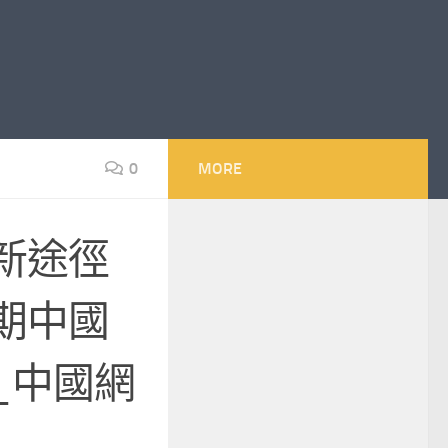
0
MORE
新途徑
期中國
_中國網