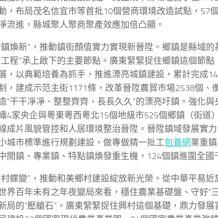
動，布局茂名信宜市等首批10個營商環境改造試點，57
凈流進，縣城聚人聚商聚產效應加倍凸顯。
千鎮煥新”，推動鎮街顏值實力實現新晉陞。鄉鎮是縣域的
萬工程”承上啟下的主要節點。廣東緊緊捉住鄉鎮這個節點
展，以典範培養為抓手，推進漂亮城鎮建設，累計完成14
制，建成示范主街1171條，改革晉陞農貿市場2538個、衡
造“干干凈凈、整整齊齊、長長久久”的漂亮圩鎮。強化與
織4家央企與粵東粵西粵北15個地級市525個鄉鎮（街道
線成片風貌管控和人居環境整治晉陞。晉陞鎮域發展實力
小城市標準進行規劃建設，做專做精一批工
包養網
業重鎮
中間鎮、專業鎮、特點鎮煥發重生機，124個鎮進圍全國
萬村蝶變”，推動和美鄉村建設綻放新光榮。從中華平易近
世界百年未有之年夜變局來看，穩住農業基礎盤、守好“三
新局的“壓艙石”。廣東緊緊捉住興村這個基礎，鼎力發展