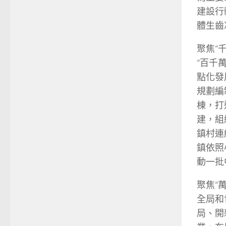
建設行
體生齒
聚焦“
“百千
點化發
規劃編
棟，打
建，組
鎮村連
鎮依照
動一批
聚焦“
全局和
局、開