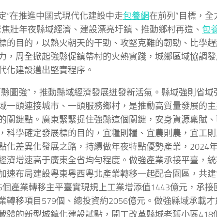
定“在推進中國式現代化建設中走
包養網
在前列”目標，全
聚焦壯年夜縣域經濟、建設漂亮圩鎮、推動鄉村再造、
包
標的目的，以熱火朝天的干勁、攻堅克難的韌勁、比學趕
力，周全掀起強縣促鎮帶村的火熱實踐，城鄉區域協調發
代化建設邁出堅實程序。
百縣圖強”，推動縣域經濟發展迸發新活氣。縣域強則省域
域一頭連接城市、一頭服務鄉村，是推動高質量發展的主
的關鍵點。廣東緊緊捉住強縣這個關鍵，安身資源稟賦、
，科學確定發展標的目的，宜糧則糧、宜農則農，宜工則
點化差異化發展之路，持續做年夜特點優勢產業，2024年
經濟增速高于廣東全省均勻程度。做強產業承接平臺，統
加速布局建設粵東粵西粵北產業轉移一起配合園區，共建“
15個產業轉移主平臺實現規上工業增添值1443億元，承
業轉移項目579個、總投資約2056億元。做強縣域承載
載體的新型城鎮化建設試點，開工改革縣城老舊小區418