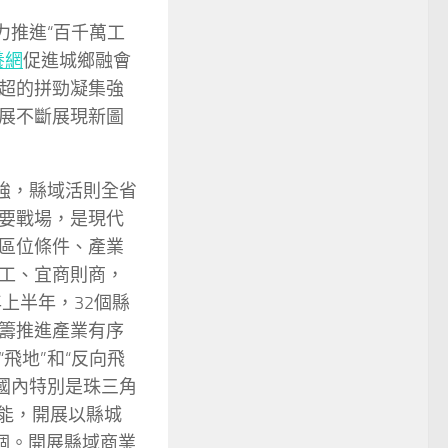
力推進“百千萬工
養網
促進城鄉融會
超的拼勁凝集強
展不斷展現新圖
強，縣域活則全省
要戰場，是現代
區位條件、產業
工、宜商則商，
上半年，32個縣
籌推進產業有序
飛地”和“反向飛
接國內特別是珠三角
才能，開展以縣城
個。開展縣域商業