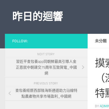
Skip to content
昨日的迴響
FOLLOW:
未分類
NEXT STORY
摸
習近平查包養app同朝鮮最高引導人金
正恩就中朝建交75周年互致賀電_中國
網
（
PREVIOUS STORY
特
查包養經歷西部陸海新通道助力沿線特
點農產物共享市場盈利_中國網
BY
ADMI