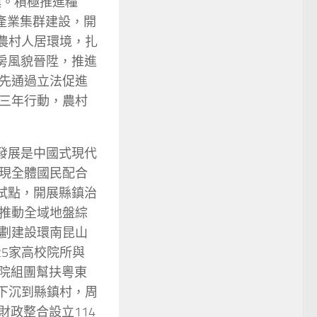
鎮。積極推進糧
產業集群建設，開
陞農村人居環境，扎
房風貌晉陞，推進
先通過立法促進
三年行動，農村
發展是中國式現代
現全體國民配合
試點，開展縣鎮治
推動全域地盤綜
劃建設環南昆山
5家高校院所與
醫院組團幫扶粵東
源下沉到縣鎮村，周
財政整合設立114