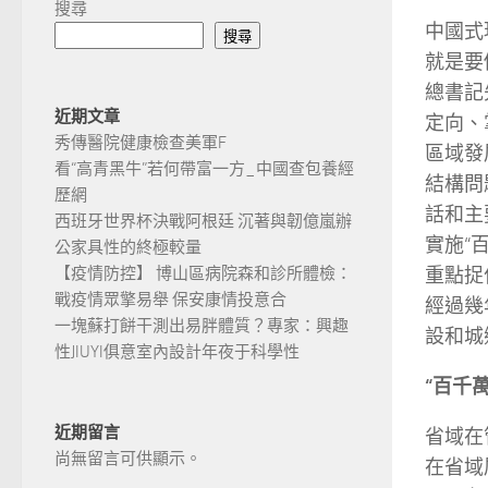
搜尋
中國式
搜尋
就是要
總書記
近期文章
定向、
秀傳醫院健康檢查美軍F
區域發
看“高青黑牛”若何帶富一方_中國查包養經
結構問
歷網
話和主
西班牙世界杯決戰阿根廷 沉著與韌億嵐辦
實施“
公家具性的終極較量
重點捉
【疫情防控】 博山區病院森和診所體檢：
戰疫情眾擎易舉 保安康情投意合
經過幾
一塊蘇打餅干測出易胖體質？專家：興趣
設和城
性JIUYI俱意室內設計年夜于科學性
“百千
近期留言
省域在
尚無留言可供顯示。
在省域