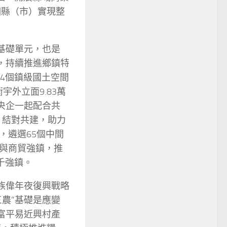
個縣（市）實現整
基礎單元，也是
，持續推進鄉鎮特
4個鎮級國土空間
宇外立面9.83萬
央企一起配合共
）結對共建，助力
，遴選65個中間
與商貿強鎮，推
千強鎮。
族偉年夜復興戰略
農”基礎是應變
富平易近興村產