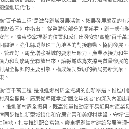
體邁進現代化。
施“百千萬工程”是激發縣域發展活氣、拓展發展縱深的有
擺脫貧困》中指出：“從整體與部分的關系看，縣一級任
安危。”廣東從掌握縣的位置和感化出發安排實施“百千萬
個關鍵，強化縣域與珠三角地區的對接聯動、協同發展，
、管理好，周全增強縣城的要素集聚力、產業承接力和生
潛力和動能周全釋放出來，讓縣域成為支撐高質量發展的
村周全振興的主要引擎，構成蓬勃發展的新局勢新氣象，
東。
施“百千萬工程”是推進鄉村周全振興的創新舉措。推進中
村周全振興。廣東從準確掌握“國之年夜者”的深入內涵出
”，推進鄉村周全振興，既高質量推動富平易近興村產業
律同步推進新型城鎮化和宜居宜業和美鄉村建設，守好“三
”主陣地，扎實推進配合富饒。廣東把縣鎮村建設發展管理