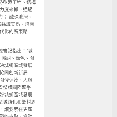
勢塑造工程、結構
力度來抓。通過
力；“融珠進灣、
強縣域支點、培養
代化的廣東路
總書記指出：“城
、協調、綠色、開
決城鄉區域發展
協同創新新局
開發保護、人與
省整體國際競爭
好城鄉區域發展
型城鎮化和鄉村周
，讓要素在更廣
戰略支點，推動