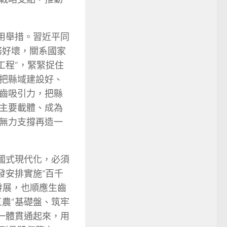
用舉措。習近平同
務好壞，關系國家
工程”，緊緊捉住
把縣域建設好、
齒吸引力，把縣
主要載體、成為
無力支撐再造一
國式現代化，必須
發安排實施“百千
發展，也順應生齒
農”基礎盤、筑牢
一體貫通起來，用