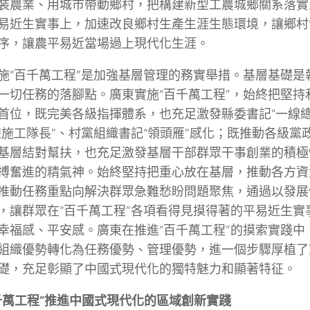
裝農業、用城市帶動鄉村，把構建新型工農城鄉關系落實
易近生實事上，加速改良鄉村生產生涯生態環境，讓鄉村
序，讓農平易近當場過上現代化生涯。
施“百千萬工程”是加強基層管理的務實舉措。基層基礎是
一切任務的落腳點。廣東實施“百千萬工程”，始終把堅持
首位，既完美各級指揮體系，也充足激發縣委書記“一線總
線施工隊長”、村黨組織書記“領頭雁”感化；既推動各級黨
基層結對幫扶，也充足激發基層干部群眾干事創業的積極
搏奮進的精氣神。始終堅持把重心放在基層，推動各方資
推動任務重點向解決群眾急難愁盼問題聚焦，通過以發展
，讓群眾在“百千萬工程”各項看得見摸得著的平易近生實
幸福感、平安感。廣東在推進“百千萬工程”的摸索實踐中
組織優勢轉化為任務優勢、管理優勢，進一個步驟厚植了
礎，充足彰顯了中國式現代化的獨特魅力和顯著特征。
千萬工程”推進中國式現代化的區域創新實踐