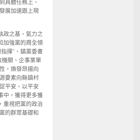
到具體任務上、
發展加速跟上現
執政之基、氣力之
和加強黨的周全領
指揮”、鎮黨委書
政機關、企事業單
性，煥發昂揚向
源要素向縣鎮村
促平安、以平安
事中，獲得更多獲
，重視把黨的政治
黨的群眾基礎和