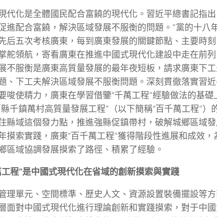
現代化是全體國民配合富饒的現代化。習近平總書記指出
促進配合富饒，解決區域發展不服衡的問題。”黨的十八
先后五次考核廣東，每到廣東發展的關鍵節點、主要時刻
掌舵領航，寄看廣東在推進中國式現代化建設中走在前列
展不服衡是廣東高質量發展的最年夜短板，請求廣東下工
題、下工夫解決區域發展不服衡問題。深刻貫徹落實習近
要唆使精力，廣東在學習借鑒“千萬工程”經驗做法的基礎
百縣千鎮萬村高質量發展工程”（以下簡稱“百千萬工程”）
住縣域這個發力點，推進強縣促鎮帶村，破解城鄉區域發
年摸索實踐，廣東“百千萬工程”獲得階段性進展和成效，
鄉區域協調發展摸索了路徑、積累了經驗。
萬工程”是中國式現代化在省域的創新摸索與實踐
管理單元、空間標準、歷史人文、資源設置裝備擺設等方
層面對中國式現代化進行理論創新和實踐摸索，對于中國