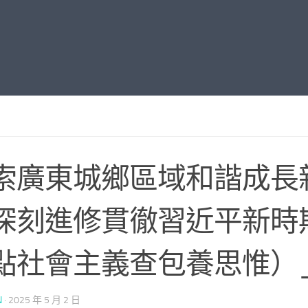
索廣東城鄉區域和諧成長
深刻進修貫徹習近平新時
點社會主義查包養思惟）
N
·
2025 年 5 月 2 日