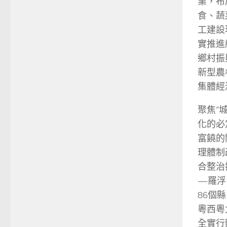
業，布
食、蔬
工建設
實推進
鄉村振
新型農
集體經
聚焦“
化的必
富饒的
理體制
合整治
—羅浮
86個
粵西粵
全實行