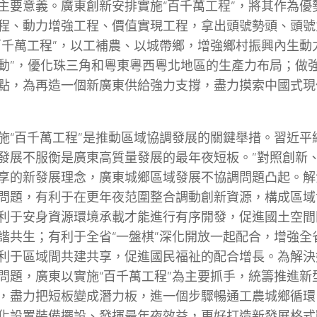
主要意義。廣東創新安排實施“百千萬工程”，將其作為優
程、動力增強工程、價值實現工程，拿出頭號勢頭、頭號
百千萬工程”，以工補農、以城帶鄉，增強鄉村振興內生動
動”，優化珠三角和粵東粵西粵北地區的生產力布局；做
點，為再造一個新廣東供給強力支撐，盡力摸索中國式現
施“百千萬工程”是推動區域協調發展的關鍵舉措。習近平
發展不服衡是廣東高質量發展的最年夜短板。”對照創新
享的新發展理念，廣東城鄉區域發展不協調問題凸起。解
問題，有利于在更年夜范圍整合調動創新資源，構成區域
利于安身資源環境承載才能進行有序開發，促進國土空間
諧共生；有利于全省“一盤棋”深化開放一起配合，增強全
利于區域間共建共享，促進國民福祉的配合增長。為解決
問題，廣東以實施“百千萬工程”為主要抓手，統籌推進新
，盡力把短板變成潛力板，進一個步驟暢通工農城鄉循環
化設置裝備擺設、發揮最年夜效益，更好打造新發展格式