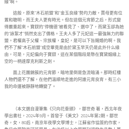
緣”啊。
這般，原來“木石前盟”和“金玉良緣”勢均力敵，賈母更有位
置和聰明，而王夫人更有時光。但在這個元宵節之后，形式變
得嚴重起來。寶釵的“停機德”被看見了、選中了，而黛玉卻為她
的“詠絮才”悄然支出了價格。王夫人多了元妃這一最強無力的聯
盟。君權高于父權、宗族權，皇妃，是可以下旨賜婚的啊。我
們不了解“木石前盟”成空畢竟是由於黛玉早夭仍是此外什么緣
由，可是，元妃偏向于寶釵，這在某個階段是懸在寶黛姻緣上
空的一柄達摩克利斯之劍。
面上花團錦簇的元宵節，暗地里倒是急流暗涌。那時紅樓
人物們還不了解，在他們溫順地走進的阿誰元宵良宵，有三小
我的命運被靜靜地轉變了。
（本文選自漫筆集《只向花垂頭》，鄒世奇 著，西北年夜
學出書社，2024年9月。首發于《美文》2024年第2期。鄒世
奇，女，80后，南京年夜學文學博士，江蘇省作協簽約作家，