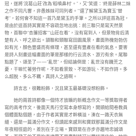
冠，遂將‘浣葛山莊’改為‘稻噴鼻村’。”，又“笑道：‘終是薛林二妹
之作不同凡響，非愚姊妹可同列者。’”還了解黛玉為寶玉“替
考”，若何會不知這一首乃是黛玉的手筆。之所以評這首為冠，
是由於這首詩其實是不容疏忽地出挑：前三聯只是寫天然景
物，首聯中“杏簾招客”“山莊在看”，沒有寫到人，但景物背后清
楚有人、呼之欲出。頷聯和頸聯寫田園風景，畫面熟機勃勃仿
如有光，顏色豐盛而有條理，甚至還有豐產在看的氣息。要害
是詩人刻畫這幅畫面的筆是那樣的行云流水、游刃有余。尾聯
點題了、頌圣了——“亂世”，但結論倒是：亂世沒有饑荒之
憂，干嘛忙著勞作呢，不如看景致、不如游玩、不如作詩。多
么超脫、多么不羈，真詩人之語啊。
詩言志，很難粉飾，況且黛玉最基礎沒想粉飾。
她的兩首詩都像一個恃才放曠的新概念作文一等獎取得者
寫的高考作文，後面天馬行空寫本身想寫的，開頭給閱卷教員
個體面點個題，由于作者其實是才幹橫溢，湊在一路天衣無
縫、還是一篇滿分作文，但讀起來感到和寶釵那篇滿分作文是
年夜相徑庭的。差別在于立場。寶釵是在亦步亦趨地忠誠頌