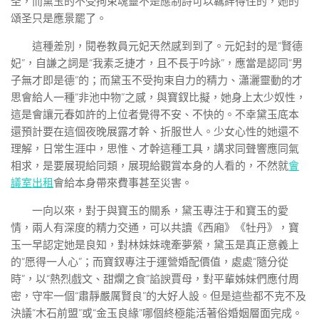
圣，而黛玉的不受拘束魂靈不是應制詩可以羈絆得住的，她的
頌圣只是應景罷了。
這種差別，閱卷教員元妃天然感到到了。元妃封的是“賢德
妃”，自謙之詞是“我素乏捷才，且不長于吟詠”，應當是認同“男
子無才即是德”的；而黛玉不受拘束自力的精力、瀟灑靈動的才
思會給人一種“非池中物”之感，與寶釵比擬，她身上太少奴性，
這是會讓元春如許的上位者覺得不安、不快的。不幸黛玉底本
還預計要在這個夜晚展露才幹、折服世人。少女心性的她還不
理解，日常生涯中，思惟、才幹這種工具，講求同聲響應同氣
相求，是要展現給同類，展現給觀賞本身的人看的，不然就
會
議室出租
會給本身帶來費事甚至災害。
一向以來，對于與寶玉的關系，黛玉專注于和寶玉的愛
情，兩人有深度的精力交通，可以共讀《西廂》《牡丹》，寶
玉一早認定她是良知，對林妹妹魂牽夢縈，黛玉是真正意義上
的“愿得一人心”；而寶釵專注于運營婚配價值，處處“隨分從
時”，以“熱烈戲文、甜爛之食”諂諛賈母，對平輩姊妹們應付周
密，守牢一個“肅靜嚴厲賢良”的大好人設。但是這些都不克不及
決議“木石前盟”或“金玉良緣”哪個終極能活著俗婚姻層面完成。