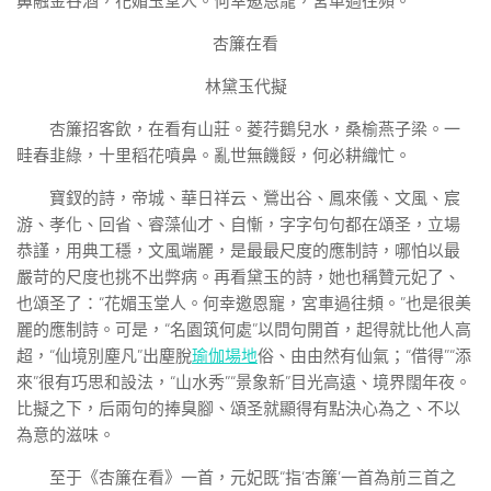
鼻融金谷酒，花媚玉堂人。何幸邀恩寵，宮車過往頻。
杏簾在看
林黛玉代擬
杏簾招客飲，在看有山莊。菱荇鵝兒水，桑榆燕子梁。一
畦春韭綠，十里稻花噴鼻。亂世無饑餒，何必耕織忙。
寶釵的詩，帝城、華日祥云、鶯出谷、鳳來儀、文風、宸
游、孝化、回省、睿藻仙才、自慚，字字句句都在頌圣，立場
恭謹，用典工穩，文風端麗，是最最尺度的應制詩，哪怕以最
嚴苛的尺度也挑不出弊病。再看黛玉的詩，她也稱贊元妃了、
也頌圣了：“花媚玉堂人。何幸邀恩寵，宮車過往頻。”也是很美
麗的應制詩。可是，“名園筑何處”以問句開首，起得就比他人高
超，“仙境別塵凡”出塵脫
瑜伽場地
俗、由由然有仙氣；“借得”“添
來”很有巧思和設法，“山水秀”“景象新”目光高遠、境界闊年夜。
比擬之下，后兩句的捧臭腳、頌圣就顯得有點決心為之、不以
為意的滋味。
至于《杏簾在看》一首，元妃既“指‘杏簾’一首為前三首之