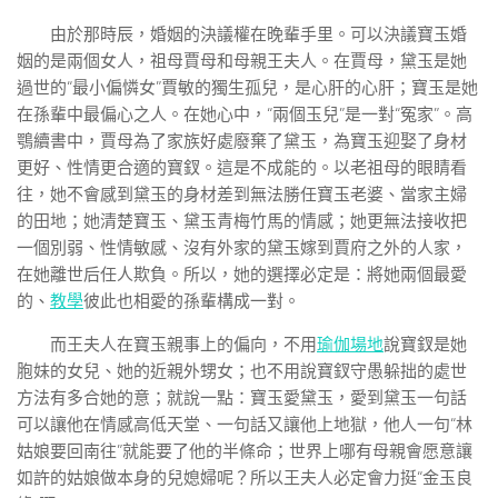
由於那時辰，婚姻的決議權在晚輩手里。可以決議寶玉婚
姻的是兩個女人，祖母賈母和母親王夫人。在賈母，黛玉是她
過世的“最小偏憐女”賈敏的獨生孤兒，是心肝的心肝；寶玉是她
在孫輩中最偏心之人。在她心中，“兩個玉兒”是一對“冤家”。高
鶚續書中，賈母為了家族好處廢棄了黛玉，為寶玉迎娶了身材
更好、性情更合適的寶釵。這是不成能的。以老祖母的眼睛看
往，她不會感到黛玉的身材差到無法勝任寶玉老婆、當家主婦
的田地；她清楚寶玉、黛玉青梅竹馬的情感；她更無法接收把
一個別弱、性情敏感、沒有外家的黛玉嫁到賈府之外的人家，
在她離世后任人欺負。所以，她的選擇必定是：將她兩個最愛
的、
教學
彼此也相愛的孫輩構成一對。
而王夫人在寶玉親事上的偏向，不用
瑜伽場地
說寶釵是她
胞妹的女兒、她的近親外甥女；也不用說寶釵守愚躲拙的處世
方法有多合她的意；就說一點：寶玉愛黛玉，愛到黛玉一句話
可以讓他在情感高低天堂、一句話又讓他上地獄，他人一句“林
姑娘要回南往”就能要了他的半條命；世界上哪有母親會愿意讓
如許的姑娘做本身的兒媳婦呢？所以王夫人必定會力挺“金玉良