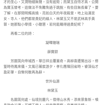
才的圣心，又潤物細無聲，沒有逾矩；而黛玉自恃才高，公開
為寶玉替考，這做法不免難免過于跳脫，有些目無長輩了。要
了解，在那間明燭高燒、亮如白天的年夜殿里，地上站滿宮
女、寺人，他們都是貴妃的線人，林黛玉又不是武林高手黃
蓉，她那點小舉措、小聰慧，若何能瞞得過貴妃呢？
再看二位的詩：
凝暉鐘瑞
薛寶釵
芳園筑向帝城西，華日祥云覆蓋奇。高柳喜遷鶯出谷，修
篁時待鳳來儀。文風已著宸游夕，孝化應隆回省時。睿藻仙才
盈彩筆，自慚何敢再為辭。
世外仙源
林黛玉
名園筑何處，仙境別塵凡。借得山水秀，添來景象新。噴