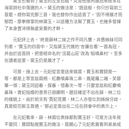
黛玉也看到了寶玉的左支右絀，究竟他是阿誰后來經常在
海棠詩社中落選的人。黛玉的做法是：“既這般，你只抄寫前三
首罷。趕你寫完那三首，我也替你作出這首了。”因不得展才而
郁悶、摩拳擦掌的林黛玉，以這種方法幫了寶玉，也幾多發揮
了本身豐沛得無處安置的才幹。
元妃評上去，“終是薛林二妹之作不同凡響，非愚姊妹可同
列者。”寶玉的四首中，又指黛玉代做的“杏簾在看”一首為冠，
并由於這首詩，把曾經命名的“浣葛山莊”改為“稻噴鼻村”。至多
在讀者這里，黛玉仍是展才了。
可是，接上去，元妃從宮里送來犒賞，寶玉和寶釵是一
等，都是上等宮扇兩柄、紅麝噴鼻珠二串、鳳尾羅二端、芙蓉
簟一領；黛玉同迎春、探春、惜春次一等，只要宮扇和紅麝噴
鼻珠。貴妃指婚的意思已很顯明。題目確定不出在薛、林二位
的樣貌上，由於前文有“賈妃見寶、林二人亦發比別姊妹分歧，
真是姣花軟玉普通。”那必定是出在二位在詩會中的表示上。
在元妃看來，薛、林兩位表妹都對寶玉好，可是方法年夜
不雷同：寶釵點撥寶玉的做法，既關心了元妃希冀看到弟弟成