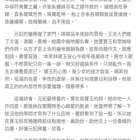
中荷荇鳧鷺之屬，亦皆系螺蚌羽毛之類作就的。 諸燈高低爭
輝，真系玻璃世界，珠寶乾坤。 船上亦系各類精致盆景諸燈，
珠簾繡幙，桂楫蘭橈，自不用說。”
元妃的鑾輿進了家門，與按品年夜妝的賈母、王夫人們敘
了冷溫，游園、賞燈、給園中遍地賜名畢，她要寶玉和眾姊妹
們作詩，以方才定上去的遍地匾額為題。這是命題作文，是應
制詩。書里寫道：“本來林黛玉安心今夜年夜展奇才，將世人壓
服，不想賈妃只命一匾一詠，倒欠好違諭多作，只胡亂作一首
五言律應景而已。”黛玉的心態，是少女的逞才負氣、順其自
然，坦蕩的自豪，率性的虛榮，并無任何現實功利目標，但是
真正的的內部世界卻要復雜、殘暴得多。
這場詩會，元妃最想看的，實在是寶玉的詩，她命他一人
作四首。那是她在閨閣時悉心啟蒙的胞弟，她當然想了解一下
狀況他的學問才思到了什么田地。寶釵看到了這一點，所以她
在寶玉抓耳撓腮時前往點撥他、襄助他，助他交上一份像樣的
功課，好讓元妃興奮、欣喜。