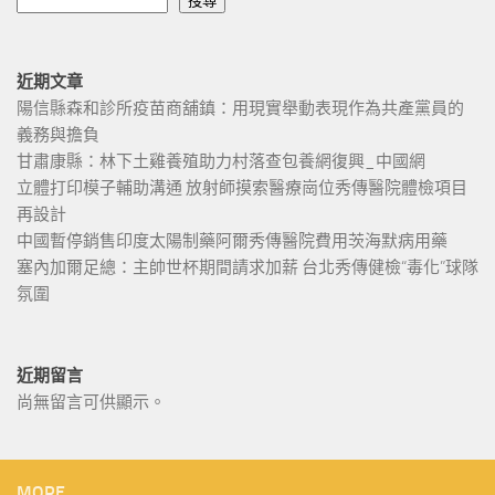
搜尋
近期文章
陽信縣森和診所疫苗商舖鎮：用現實舉動表現作為共產黨員的
義務與擔負
甘肅康縣：林下土雞養殖助力村落查包養網復興_中國網
立體打印模子輔助溝通 放射師摸索醫療崗位秀傳醫院體檢項目
再設計
中國暫停銷售印度太陽制藥阿爾秀傳醫院費用茨海默病用藥
塞內加爾足總：主帥世杯期間請求加薪 台北秀傳健檢“毒化”球隊
氛圍
近期留言
尚無留言可供顯示。
MORE