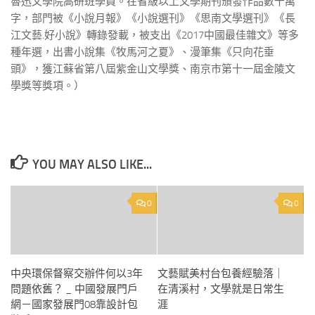
魯迅文學院高研班學員。在省級以上文學期刊頒發作品數十萬
字，部門被《小說月報》《小說選刊》《思南文學選刊》《長
江文藝.好小說》轉錄發載，被支出《2017中國最佳雜文》等多
種年選，出書小說集《牧馬河之夏》、漫筆集《只向花垂
頭》，獲江蘇省第八屆紫金山文學獎、南京市第十一屆金陵文
學獎等獎項。）
YOU MAY ALSO LIKE...
0
0
中央環保督察交辦件何以3年
文藝賦美村台包養經驗落｜
問題依舊？ _ 中國發展門戶
在清溪村，文學就是日常生
網－國家發展門08靠設計包
涯