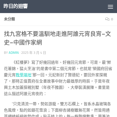
昨日的迴響
Skip to content
未分類
0
找九宮格不要溫馴地走進阿誰元宵良宵–文
史–中國作家網
BY
ADMIN
·
2025 年 3 月 4 日
《紅樓夢》寫了好幾回過年、好幾回元宵節，可是，最“鮮
花著錦，猛火烹油”的是書中第二個元宵節，也就是“榮國府回省
慶元宵
教學場地
”那一回。元妃新封了賢德妃，要回外家探親
了，那時正值賈府在全書故事中財力最雄厚的時辰，于是年夜
興土木加蓋探親別墅（年夜不雅園）、大舉裝潢展陳。書里是
這么描述阿誰元宵夜的：
“只見清流一帶，勢如游龍，雙方石欄上，皆系水晶玻璃各
色風燈，點的如銀花雪浪；下面柳杏諸樹雖無花葉，然皆用通
草綢綾紙絹依勢作成，粘于枝上的，每一株懸燈數盞；更兼池